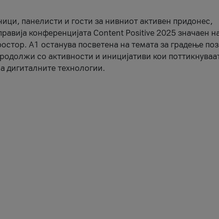
ници, панелисти и гости за нивниот активен придонес,
правија конференцијата Content Positive 2025 значаен н
остор. А1 останува посветена на темата за градење по
продолжи со активности и иницијативи кои поттикнуваа
а дигиталните технологии.