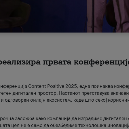
 реализира првата конференциј
онференција Content Positive 2025, една поинаква конфе
тетен дигитален простор. Настанот претставува значаен
 и одговорен онлајн екосистем, каде што секој корисни
орочна заложба како компанија да изградиме дигитален с
шата цел не е само да обезбедиме технолошка иновација