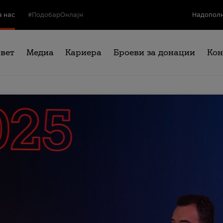
а нас
#ПодобарОнлајн
Надополн
свет
Медиа
Кариера
Броеви за донации
Кон