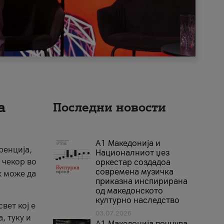
а
Последни новости
А1 Македонија и
ренција,
Националниот џез
 чекор во
оркестар создадоа
современа музичка
к може да
приказна инспирирана
од македонското
културно наследство
вет кој е
03.07.2026
, туку и
A1 Македонија почнува