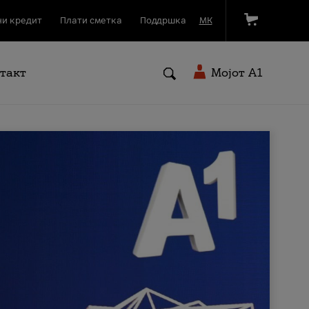
и кредит
Плати сметка
Поддршка
МК
такт
Мојот A1