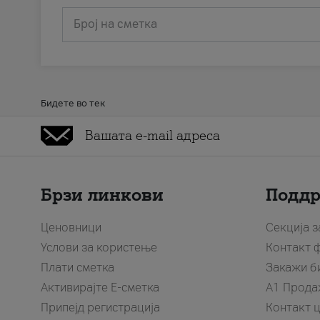
Број на сметка
Бидете во тек
Брзи линкови
Подд
Ценовници
Секција 
Услови за користење
Контакт 
Плати сметка
Закажи б
Активирајте Е-сметка
A1 Прода
Припејд регистрација
Контакт 