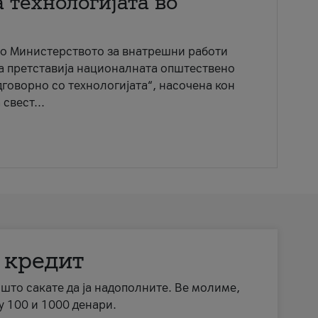
 технологијата во
со Министерството за внатрешни работи
ја претставија националната општествено
говорно со технологијата“, насочена кон
свест...
 кредит
а што сакате да ја надополните. Ве молиме,
у 100 и 1000 денари.