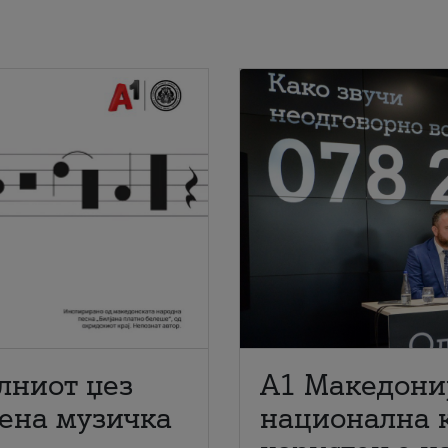
лниот џез
A1 Македони
мена музичка
национална 