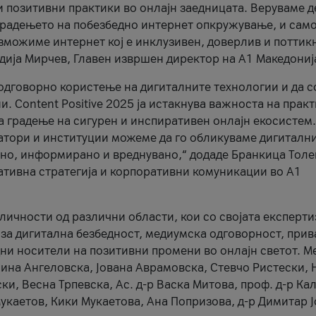
и позитивни практики во онлајн заедницата. Веруваме д
 градењето на побезбедно интернет опкружување, и само
зможиме интернет кој е инклузивен, доверлив и поттик
тодија Мирчев, Главен извршен директор на А1 Македониј
 одговорно користење на дигиталните технологии и да 
. Content Positive 2025 ја истакнува важноста на прак
за градење на сигурен и инспиративен онлајн екосистем.
атори и институции можеме да го обликуваме дигитални
тено, информирано и вреднувано,“ додаде Бранкица Толе
ативна стратегија и корпоративни комуникации во А1
личности од различни области, кои со својата експерти
 за дигитална безбедност, медиумска одговорност, прив
ни носители на позитивни промени во онлајн светот. М
Нина Ангеловска, Јована Аврамовска, Стевчо Ристески, Н
и, Весна Трпевска, Ас. д-р Васка Митова, проф. д-р Ка
каетов, Кики Мукаетова, Ана Попризова, д-р Димитар Ј