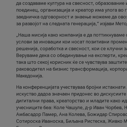
да создаваме култура на свесност, образование 
поединец, организација и креатор има улога во
заедничка одговорност и знаење можеме да ово
за развојот на следната генерација,“ изјави Ме
„Наша мисија како компанија е да поттикнуваме
услови за иновации кои носат позитивни промени
решенија, соработка и свесност, кои се клучни 
Веруваме дека со обединување на експерти, кре
така што секој корисник ќе се чувствува зашти
раководител на бизнис трансформација, корпор
Македонија.
На конференцијата учествуваа бројни истакнати 
искуство дадоа значаен придонес во дискусиите
дигитални права, креаторство и младите како ид
учесниците беа: Коле Чашуле, д-р Иван Чорбев, 
Амбасадор Памер, Ана Колева, Божидар Спировск
Сотироска Иваноска, Биљана Ристеска, Живко Му