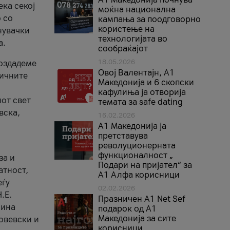
ека секој
моќна национална
 со
кампања за поодговорно
користење на
нувачки
технологијата во
а.
сообраќајот
18.05.2026
создадеме
Овој Валентајн, A1
тичните
Македонија и 6 скопски
кафулиња ја отворија
от свет
темата за safe dating
вска,
16.02.2026
А1 Македонија ја
претставува
револуционерната
функционалност „
за и
Подари на пријател“ за
атност,
А1 Алфа корисници
еѓу
02.02.2026
.Е.
Празничен A1 Net Sеf
лина
подарок од А1
Македонија за сите
овевски и
корисници