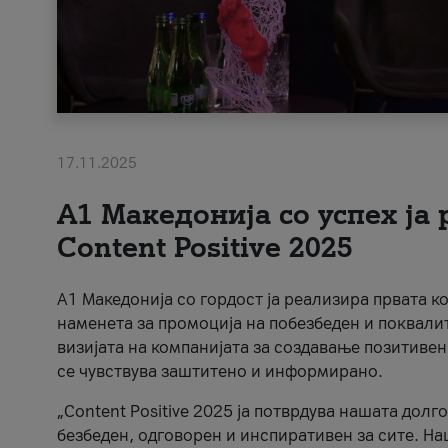
17.11.2025
А1 Македонија со успех ја
Content Positive 2025
А1 Македонија со гордост ја реализира првата к
наменета за промоција на побезбеден и поквали
визијата на компанијата за создавање позитивен
се чувствува заштитено и информирано.
„Content Positive 2025 ја потврдува нашата долг
безбеден, одговорен и инспиративен за сите. На