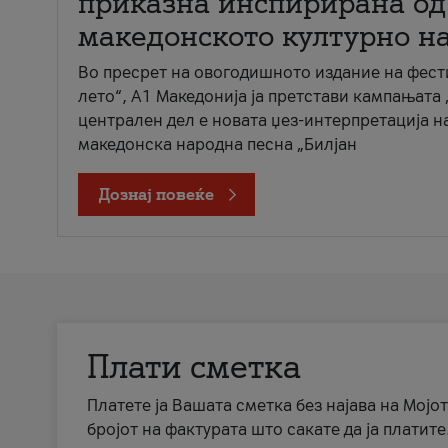
приказна инспирирана од
македонското културно н
Во пресрет на овогодишното издание на фест
лето“, А1 Македонија ја претстави кампањата 
централен дел е новата џез-интерпретација н
македонска народна песна „Билјан
Дознај повеќе
Плати сметка
Платете ја Вашата сметка без најава на Мојот
бројот на фактурата што сакате да ја платите