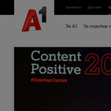
Приватни
Деловни
З
За А1
За подобар 