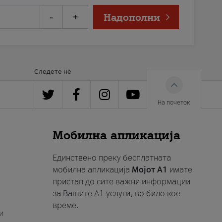
-
+
Надополни
Следете нè
На почеток
Мобилна апликација
Единствено преку бесплатната
мобилна апликација
Мојот A1
имате
пристап до сите важни информации
за Вашите A1 услуги, во било кое
време.
и