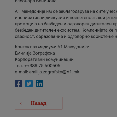
Елеонора Венинова.
А1 Македонија им се заблагодарува на сите учес
инспиративни дискусии и посветеност, кои ја на
промоција на безбеден и одговорен дигитален пр
безбеден дигитален екосистем. Компанијата ќе 
свесност, образование и одговорно користење н
Контакт за медиуми А1 Македонија:
Емилија Зографска
Корпоративни комуникации
тел. ++389 75 400505
e-mail: emilija.zografska@A1.mk
Назад