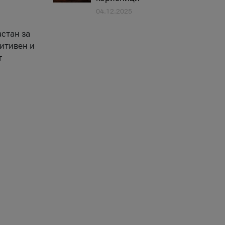
04.12.2025
астан за
зитивен и
т