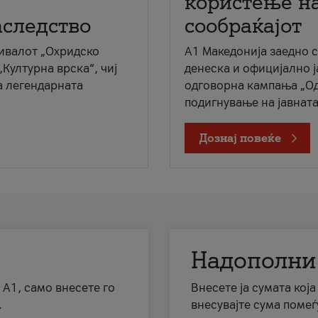
користење на
аследство
сообраќајот
ивалот „Охридско
A1 Македонија заедно 
„Културна врска“, чиј
денеска и официјално 
а легендарната
одговорна кампања „Од
подигнување на јавната 
Дознај повеќе
Надополни
 А1, само внесете го
Внесете ја сумата кој
.
внесувајте сума помеѓ