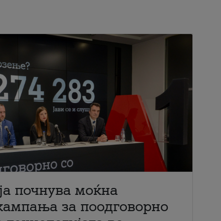
ја почнува моќна
кампања за поодговорно