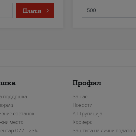
Плати
ршка
Профил
за поддршка
За нас
форма
Новости
изнис состанок
А1 Групација
жни места
Кариера
центар
077 1234
Заштита на лични податоц