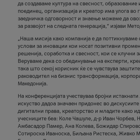
да создаваме култура на свесност, образование 
поединец, организација и креатор има улога во
заедничка одговорност и знаење можеме да ово
за развојот на следната генерација,“ изјави Ме
„Наша мисија како компанија е да поттикнуваме
услови за иновации кои носат позитивни промени
решенија, соработка и свесност, кои се клучни 
Веруваме дека со обединување на експерти, кре
така што секој корисник ќе се чувствува зашти
раководител на бизнис трансформација, корпор
Македонија.
На конференцијата учествуваа бројни истакнати 
искуство дадоа значаен придонес во дискусиите
дигитални права, креаторство и младите како ид
учесниците беа: Коле Чашуле, д-р Иван Чорбев, 
Амбасадор Памер, Ана Колева, Божидар Спировск
Сотироска Иваноска, Биљана Ристеска, Живко Му