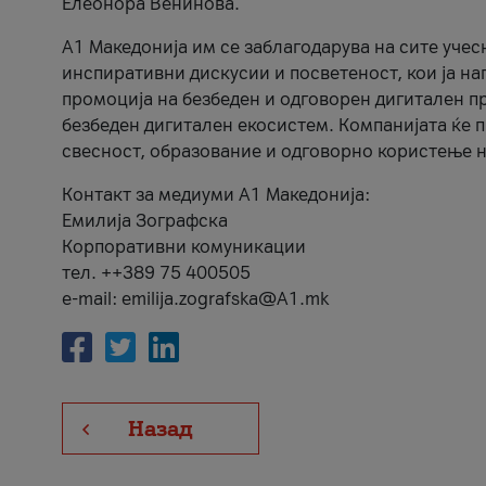
Елеонора Венинова.
А1 Македонија им се заблагодарува на сите учес
инспиративни дискусии и посветеност, кои ја на
промоција на безбеден и одговорен дигитален пр
безбеден дигитален екосистем. Компанијата ќе 
свесност, образование и одговорно користење н
Контакт за медиуми А1 Македонија:
Емилија Зографска
Корпоративни комуникации
тел. ++389 75 400505
e-mail: emilija.zografska@A1.mk
Назад