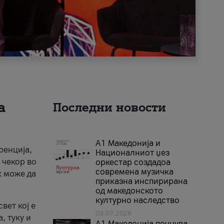
а
Последни новости
А1 Македонија и
ренција,
Националниот џез
 чекор во
оркестар создадоа
современа музичка
к може да
приказна инспирирана
од македонското
културно наследство
вет кој е
03.07.2026
, туку и
A1 Македонија почнува