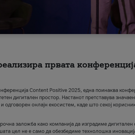
 реализира првата конференциј
онференција Content Positive 2025, една поинаква конфе
тетен дигитален простор. Настанот претставува значаен
 и одговорен онлајн екосистем, каде што секој корисни
орочна заложба како компанија да изградиме дигитален с
шата цел не е само да обезбедиме технолошка иновација