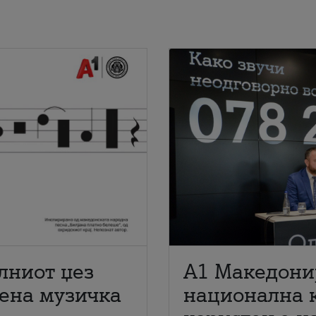
лниот џез
A1 Македони
мена музичка
национална 