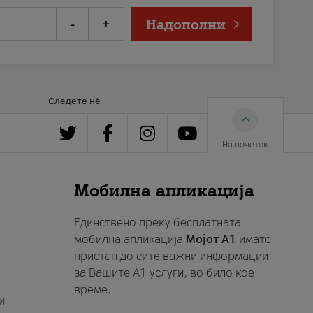
-
+
Надополни
Следете нè
На почеток
Мобилна апликација
Единствено преку бесплатната
мобилна апликација
Мојот A1
имате
пристап до сите важни информации
за Вашите A1 услуги, во било кое
време.
и