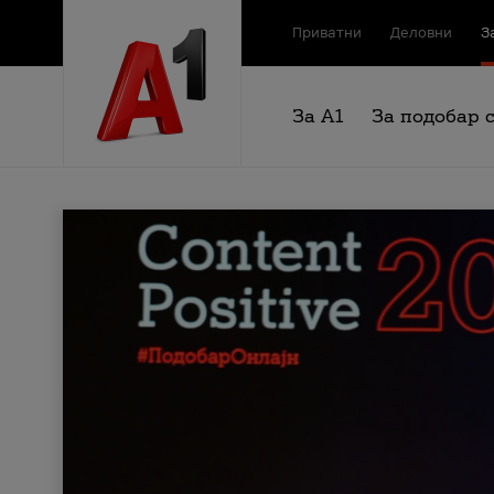
Приватни
Деловни
З
За А1
За подобар 