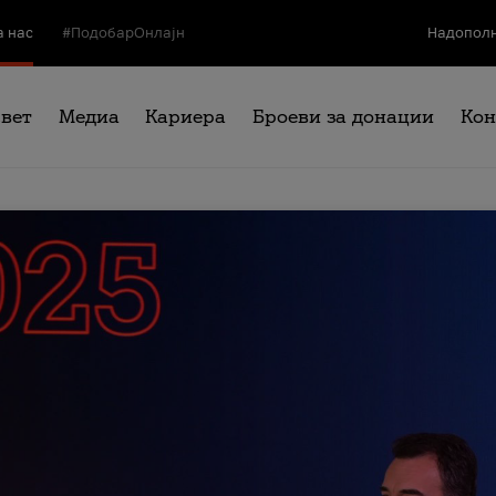
а нас
#ПодобарОнлајн
Надополн
свет
Медиа
Кариера
Броеви за донации
Кон