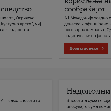
користење на
аследство
сообраќајот
ивалот „Охридско
A1 Македонија заедно 
„Културна врска“, чиј
денеска и официјално 
а легендарната
одговорна кампања „Од
подигнување на јавната 
Дознај повеќе
Надополни
 А1, само внесете го
Внесете ја сумата кој
.
внесувајте сума помеѓ