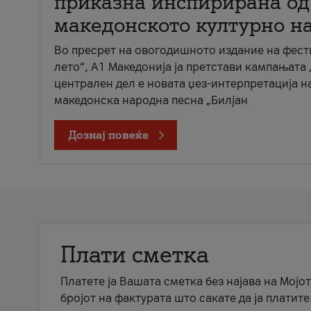
приказна инспирирана од
македонското културно н
Во пресрет на овогодишното издание на фест
лето“, А1 Македонија ја претстави кампањата 
централен дел е новата џез-интерпретација н
македонска народна песна „Билјан
Дознај повеќе
Плати сметка
Платете ја Вашата сметка без најава на Мојот
бројот на фактурата што сакате да ја платите