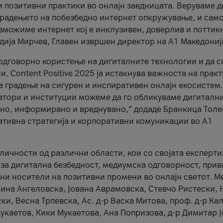
и позитивни практики во онлајн заедницата. Веруваме д
 градењето на побезбедно интернет опкружување, и само
зможиме интернет кој е инклузивен, доверлив и поттик
тодија Мирчев, Главен извршен директор на А1 Македониј
 одговорно користење на дигиталните технологии и да 
. Content Positive 2025 ја истакнува важноста на прак
за градење на сигурен и инспиративен онлајн екосистем.
атори и институции можеме да го обликуваме дигитални
тено, информирано и вреднувано,“ додаде Бранкица Толе
ативна стратегија и корпоративни комуникации во А1
личности од различни области, кои со својата експерти
 за дигитална безбедност, медиумска одговорност, прив
ни носители на позитивни промени во онлајн светот. М
Нина Ангеловска, Јована Аврамовска, Стевчо Ристески, Н
и, Весна Трпевска, Ас. д-р Васка Митова, проф. д-р Ка
каетов, Кики Мукаетова, Ана Попризова, д-р Димитар Ј