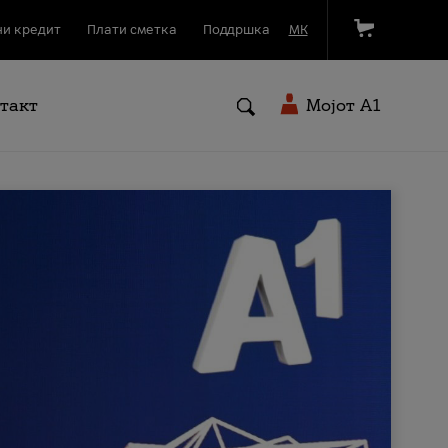
и кредит
Плати сметка
Поддршка
МК
такт
Мојот A1