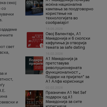
ека секој
моќна национална
 со
кампања за поодговорно
користење на
нувачки
технологијата во
а.
сообраќајот
18.05.2026
создадеме
Овој Валентајн, A1
тичните
Македонија и 6 скопски
кафулиња ја отворија
от свет
темата за safe dating
вска,
16.02.2026
А1 Македонија ја
претставува
револуционерната
функционалност „
за и
Подари на пријател“ за
атност,
А1 Алфа корисници
еѓу
02.02.2026
.Е.
Празничен A1 Net Sеf
лина
подарок од А1
Македонија за сите
овевски и
корисници