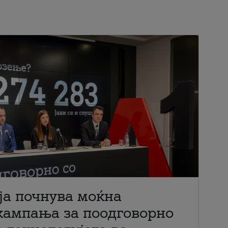
ја почнува моќна
кампања за поодговорно