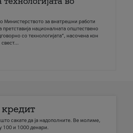
 технологијата во
со Министерството за внатрешни работи
ја претставија националната општествено
говорно со технологијата“, насочена кон
свест...
 кредит
а што сакате да ја надополните. Ве молиме,
у 100 и 1000 денари.