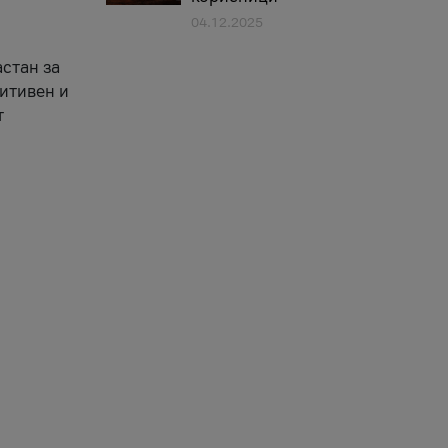
04.12.2025
астан за
зитивен и
т