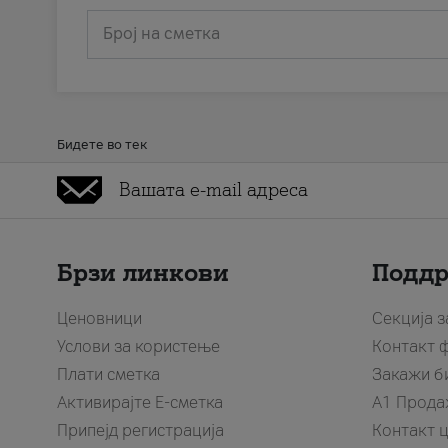
Број на сметка
Бидете во тек
Брзи линкови
Подд
Ценовници
Секција 
Услови за користење
Контакт 
Плати сметка
Закажи б
Активирајте Е-сметка
A1 Прода
Припејд регистрација
Контакт 