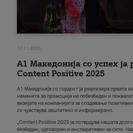
17.11.2025
А1 Македонија со успех ја
Content Positive 2025
А1 Македонија со гордост ја реализира првата к
наменета за промоција на побезбеден и поквали
визијата на компанијата за создавање позитивен
се чувствува заштитено и информирано.
„Content Positive 2025 ја потврдува нашата долг
безбеден, одговорен и инспиративен за сите. На