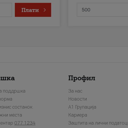
Плати
ршка
Профил
за поддршка
За нас
форма
Новости
изнис состанок
А1 Групација
жни места
Кариера
центар
077 1234
Заштита на лични податоц