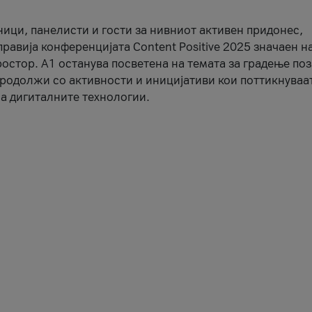
ници, панелисти и гости за нивниот активен придонес,
правија конференцијата Content Positive 2025 значаен н
остор. А1 останува посветена на темата за градење по
продолжи со активности и иницијативи кои поттикнуваа
а дигиталните технологии.