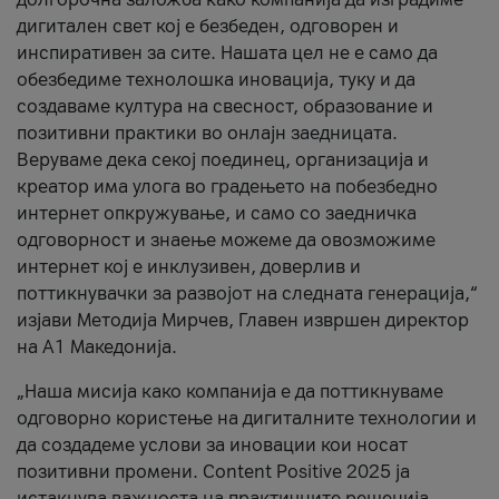
дигитален свет кој е безбеден, одговорен и
инспиративен за сите. Нашата цел не е само да
обезбедиме технолошка иновација, туку и да
создаваме култура на свесност, образование и
позитивни практики во онлајн заедницата.
Веруваме дека секој поединец, организација и
креатор има улога во градењето на побезбедно
интернет опкружување, и само со заедничка
одговорност и знаење можеме да овозможиме
интернет кој е инклузивен, доверлив и
поттикнувачки за развојот на следната генерација,“
изјави Методија Мирчев, Главен извршен директор
на А1 Македонија.
„Наша мисија како компанија е да поттикнуваме
одговорно користење на дигиталните технологии и
да создадеме услови за иновации кои носат
позитивни промени. Content Positive 2025 ја
истакнува важноста на практичните решенија,