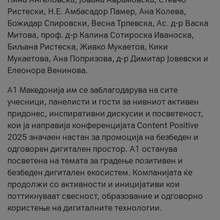
Ристески, Н.Е. Амбасадор Памер, Ана Колева,
Божидар Спировски, Весна Трпевска, Ас. д-р Васка
Митова, проф. д-р Калина Сотироска Иваноска,
Биљана Ристеска, Живко Мукаетов, Кики
Мукаетова, Ана Попризова, д-р Димитар Јовевски и
Елеонора Венинова.
А1 Македонија им се заблагодарува на сите
учесници, панелисти и гости за нивниот активен
придонес, инспиративни дискусии и посветеност,
кои ја направија конференцијата Content Positive
2025 значаен настан за промоција на безбеден и
одговорен дигитален простор. А1 останува
посветена на темата за градење позитивен и
безбеден дигитален екосистем. Компанијата ќе
продолжи со активности и иницијативи кои
поттикнуваат свесност, образование и одговорно
користење на дигиталните технологии.