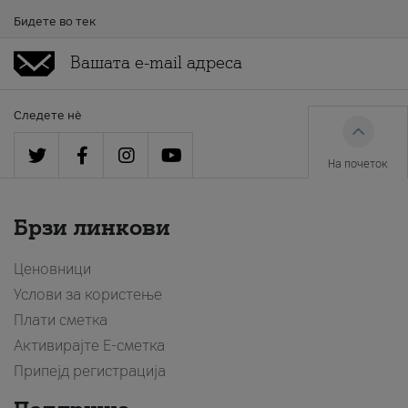
Бидете во тек
Следете нè
На почеток
Брзи линкови
Ценовници
Услови за користење
Плати сметка
Активирајте Е-сметка
Припејд регистрација