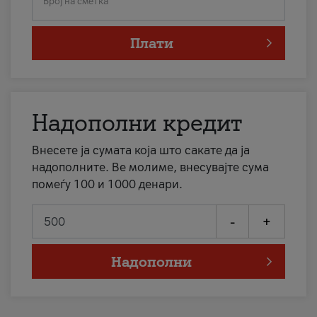
Број на сметка
Плати
Надополни кредит
Внесете ја сумата која што сакате да ја
надополните. Ве молиме, внесувајте сума
помеѓу 100 и 1000 денари.
-
+
Надополни