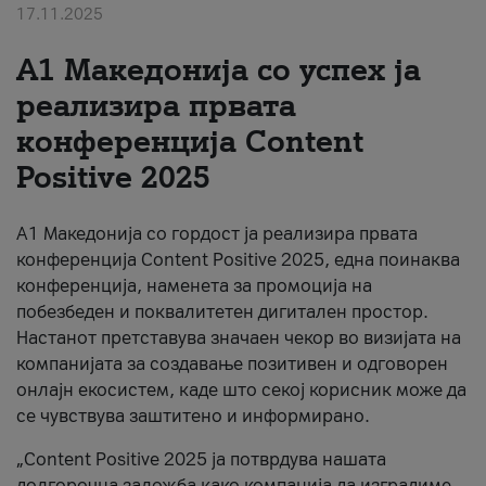
17.11.2025
За нас
А1 Македонија со успех ја
#ПодобарОнлајн
реализира првата
конференција Content
Positive 2025
А1 Македонија со гордост ја реализира првата
конференција Content Positive 2025, една поинаква
конференција, наменета за промоција на
побезбеден и поквалитетен дигитален простор.
Настанот претставува значаен чекор во визијата на
компанијата за создавање позитивен и одговорен
онлајн екосистем, каде што секој корисник може да
се чувствува заштитено и информирано.
„Content Positive 2025 ја потврдува нашата
долгорочна заложба како компанија да изградиме