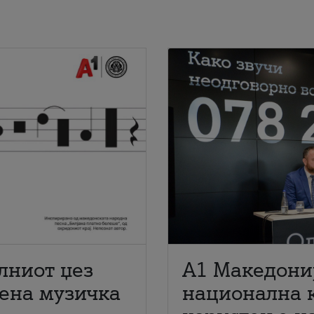
лниот џез
A1 Македони
мена музичка
национална 