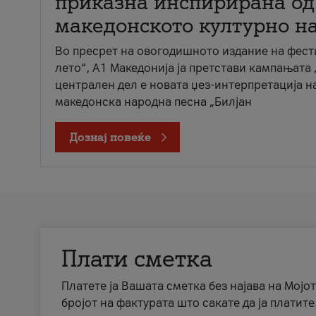
приказна инспирирана од
македонското културно н
Во пресрет на овогодишното издание на фест
лето“, А1 Македонија ја претстави кампањата 
централен дел е новата џез-интерпретација н
македонска народна песна „Билјан
Дознај повеќе
Плати сметка
Платете ја Вашата сметка без најава на Мојот
бројот на фактурата што сакате да ја платите