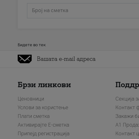
Број на сметка
Бидете во тек
Брзи линкови
Подд
Ценовници
Секција 
Услови за користење
Контакт 
Плати сметка
Закажи б
Активирајте Е-сметка
A1 Прода
Припејд регистрација
Контакт 