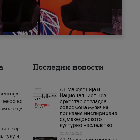
а
Последни новости
А1 Македонија и
ренција,
Националниот џез
 чекор во
оркестар создадоа
современа музичка
к може да
приказна инспирирана
од македонското
културно наследство
вет кој е
03.07.2026
, туку и
A1 Македонија почнува