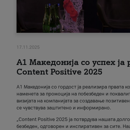
17.11.2025
А1 Македонија со успех ја
Content Positive 2025
А1 Македонија со гордост ја реализира првата к
наменета за промоција на побезбеден и поквали
визијата на компанијата за создавање позитивен
се чувствува заштитено и информирано.
„Content Positive 2025 ја потврдува нашата долг
безбеден, одговорен и инспиративен за сите. На