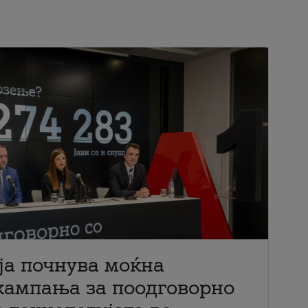
ја почнува моќна
кампања за поодговорно