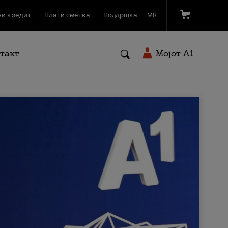
и кредит
Плати сметка
Поддршка
МК
такт
Мојот A1