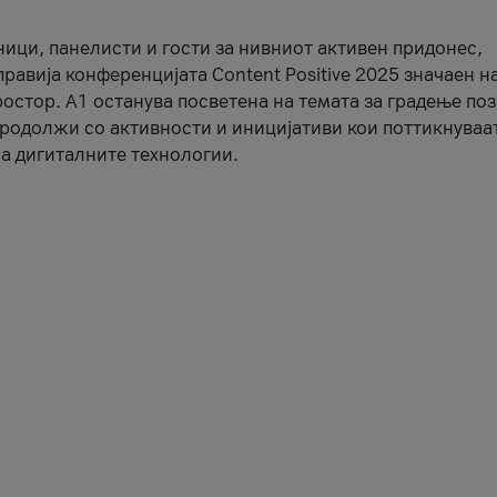
ници, панелисти и гости за нивниот активен придонес,
правија конференцијата Content Positive 2025 значаен н
остор. А1 останува посветена на темата за градење по
продолжи со активности и иницијативи кои поттикнуваа
а дигиталните технологии.