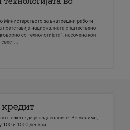
 технологијата во
со Министерството за внатрешни работи
ја претставија националната општествено
говорно со технологијата“, насочена кон
свест...
 кредит
а што сакате да ја надополните. Ве молиме,
у 100 и 1000 денари.