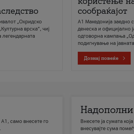
користење на
аследство
сообраќајот
ивалот „Охридско
A1 Македонија заедно 
„Културна врска“, чиј
денеска и официјално 
а легендарната
одговорна кампања „Од
подигнување на јавната 
Дознај повеќе
Надополни
 А1, само внесете го
Внесете ја сумата кој
.
внесувајте сума помеѓ