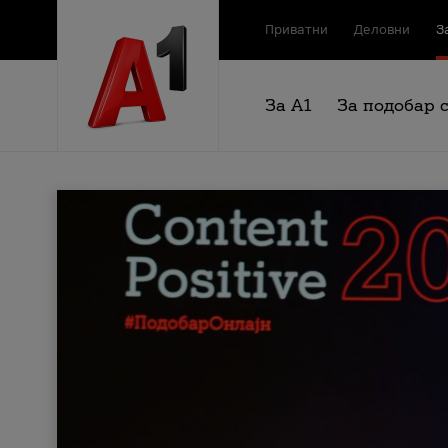
Приватни
Деловни
З
За А1
За подобар 