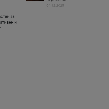
04.12.2025
астан за
зитивен и
т