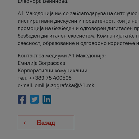
Елеонора Венинова.
А1 Македонија им се заблагодарува на сите учес
инспиративни дискусии и посветеност, кои ја на
промоција на безбеден и одговорен дигитален пр
безбеден дигитален екосистем. Компанијата ќе 
свесност, образование и одговорно користење н
Контакт за медиуми А1 Македонија:
Емилија Зографска
Корпоративни комуникации
тел. ++389 75 400505
e-mail: emilija.zografska@A1.mk
Назад