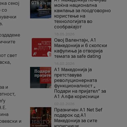
ека секој
моќна национална
 со
кампања за поодговорно
користење на
нувачки
технологијата во
а.
сообраќајот
18.05.2026
создадеме
Овој Валентајн, A1
тичните
Македонија и 6 скопски
кафулиња ја отворија
от свет
темата за safe dating
вска,
16.02.2026
А1 Македонија ја
претставува
револуционерната
функционалност „
за и
Подари на пријател“ за
атност,
А1 Алфа корисници
еѓу
02.02.2026
.Е.
Празничен A1 Net Sеf
лина
подарок од А1
Македонија за сите
овевски и
корисници