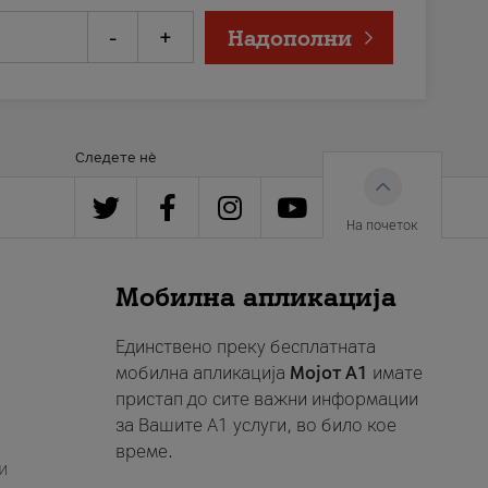
-
+
Надополни
Следете нè
На почеток
Мобилна апликација
Единствено преку бесплатната
мобилна апликација
Мојот A1
имате
пристап до сите важни информации
за Вашите A1 услуги, во било кое
време.
и