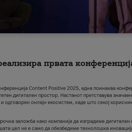
 реализира првата конференциј
онференција Content Positive 2025, една поинаква конфе
тетен дигитален простор. Настанот претставува значаен
 и одговорен онлајн екосистем, каде што секој корисни
орочна заложба како компанија да изградиме дигитален с
шата цел не е само да обезбедиме технолошка иновација