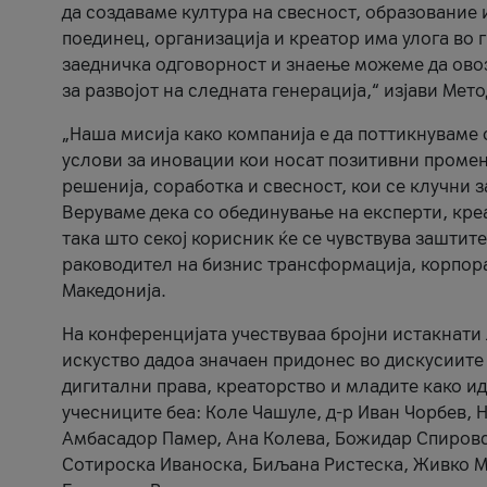
да создаваме култура на свесност, образование 
поединец, организација и креатор има улога во
заедничка одговорност и знаење можеме да ово
за развојот на следната генерација,“ изјави Ме
„Наша мисија како компанија е да поттикнуваме
услови за иновации кои носат позитивни промени
решенија, соработка и свесност, кои се клучни 
Веруваме дека со обединување на експерти, кре
така што секој корисник ќе се чувствува зашти
раководител на бизнис трансформација, корпор
Македонија.
На конференцијата учествуваа бројни истакнати 
искуство дадоа значаен придонес во дискусиите
дигитални права, креаторство и младите како ид
учесниците беа: Коле Чашуле, д-р Иван Чорбев, 
Амбасадор Памер, Ана Колева, Божидар Спировск
Сотироска Иваноска, Биљана Ристеска, Живко Му