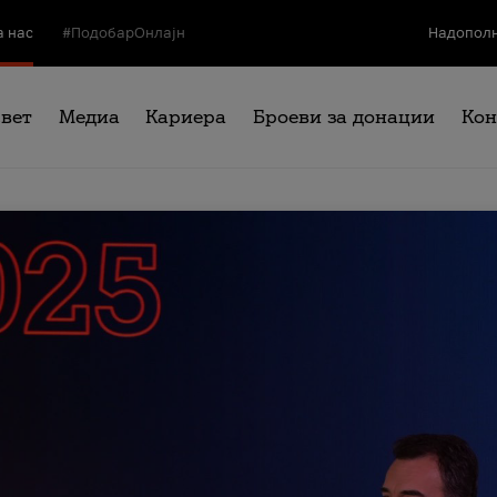
а нас
#ПодобарОнлајн
Надополн
свет
Медиа
Кариера
Броеви за донации
Кон