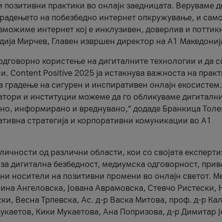
и позитивни практики во онлајн заедницата. Веруваме д
 градењето на побезбедно интернет опкружување, и само
зможиме интернет кој е инклузивен, доверлив и поттик
тодија Мирчев, Главен извршен директор на А1 Македониј
 одговорно користење на дигиталните технологии и да 
. Content Positive 2025 ја истакнува важноста на прак
за градење на сигурен и инспиративен онлајн екосистем.
атори и институции можеме да го обликуваме дигитални
тено, информирано и вреднувано,“ додаде Бранкица Толе
ативна стратегија и корпоративни комуникации во А1
личности од различни области, кои со својата експерти
 за дигитална безбедност, медиумска одговорност, прив
ни носители на позитивни промени во онлајн светот. М
Нина Ангеловска, Јована Аврамовска, Стевчо Ристески, Н
и, Весна Трпевска, Ас. д-р Васка Митова, проф. д-р Ка
каетов, Кики Мукаетова, Ана Попризова, д-р Димитар Ј