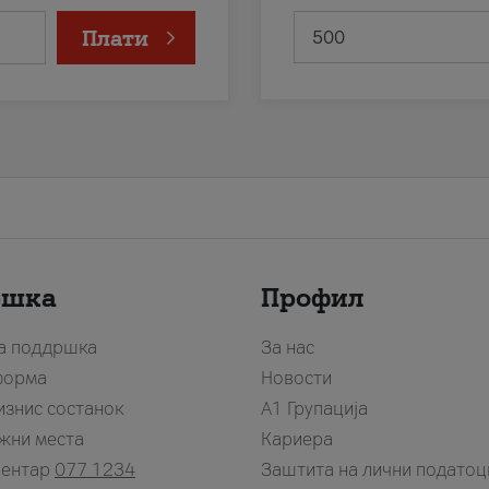
Плати
ршка
Профил
за поддршка
За нас
форма
Новости
изнис состанок
А1 Групација
жни места
Кариера
центар
077 1234
Заштита на лични податоц