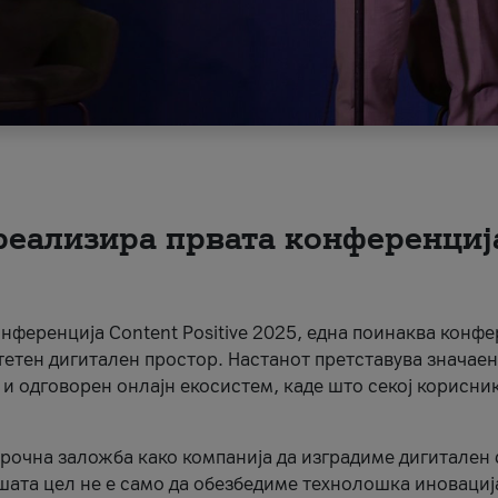
 реализира првата конференциј
онференција Content Positive 2025, една поинаква конфе
тетен дигитален простор. Настанот претставува значаен
 и одговорен онлајн екосистем, каде што секој корисни
орочна заложба како компанија да изградиме дигитален с
шата цел не е само да обезбедиме технолошка иновација