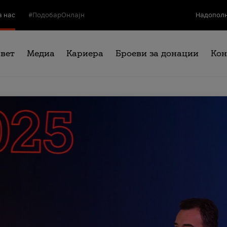
а нас
#ПодобарОнлајн
Надополн
свет
Медиа
Кариера
Броеви за донации
Кон