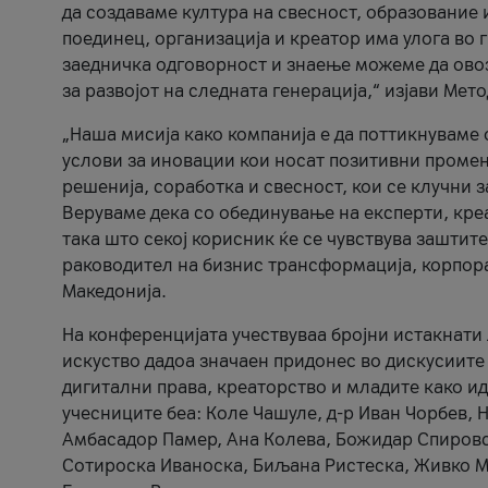
да создаваме култура на свесност, образование 
поединец, организација и креатор има улога во
заедничка одговорност и знаење можеме да ово
за развојот на следната генерација,“ изјави Ме
„Наша мисија како компанија е да поттикнуваме
услови за иновации кои носат позитивни промени
решенија, соработка и свесност, кои се клучни 
Веруваме дека со обединување на експерти, кре
така што секој корисник ќе се чувствува зашти
раководител на бизнис трансформација, корпор
Македонија.
На конференцијата учествуваа бројни истакнати 
искуство дадоа значаен придонес во дискусиите
дигитални права, креаторство и младите како ид
учесниците беа: Коле Чашуле, д-р Иван Чорбев, 
Амбасадор Памер, Ана Колева, Божидар Спировск
Сотироска Иваноска, Биљана Ристеска, Живко Му