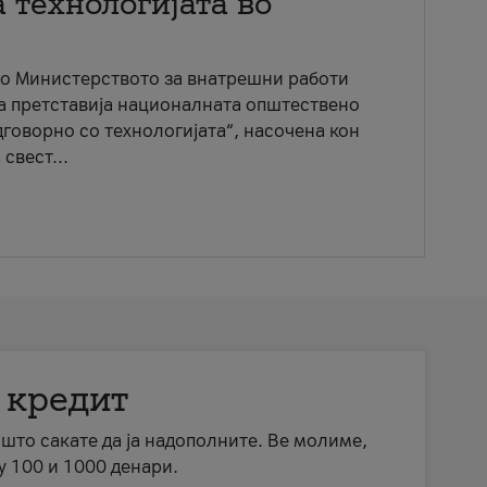
 технологијата во
со Министерството за внатрешни работи
ја претставија националната општествено
говорно со технологијата“, насочена кон
свест...
 кредит
а што сакате да ја надополните. Ве молиме,
у 100 и 1000 денари.