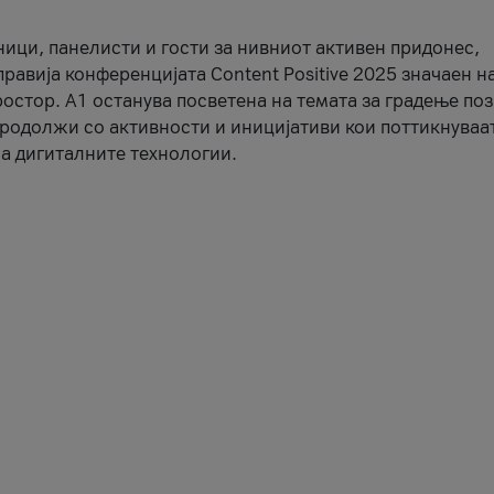
ници, панелисти и гости за нивниот активен придонес,
правија конференцијата Content Positive 2025 значаен н
остор. А1 останува посветена на темата за градење по
продолжи со активности и иницијативи кои поттикнуваа
а дигиталните технологии.