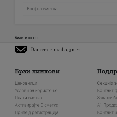
Број на сметка
Бидете во тек
Брзи линкови
Подд
Ценовници
Секција 
Услови за користење
Контакт 
Плати сметка
Закажи б
Активирајте Е-сметка
A1 Прода
Припејд регистрација
Контакт 