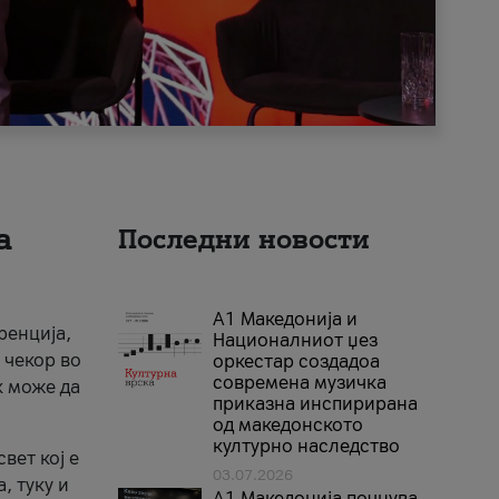
а
Последни новости
А1 Македонија и
ренција,
Националниот џез
 чекор во
оркестар создадоа
современа музичка
к може да
приказна инспирирана
од македонското
културно наследство
вет кој е
03.07.2026
, туку и
A1 Македонија почнува