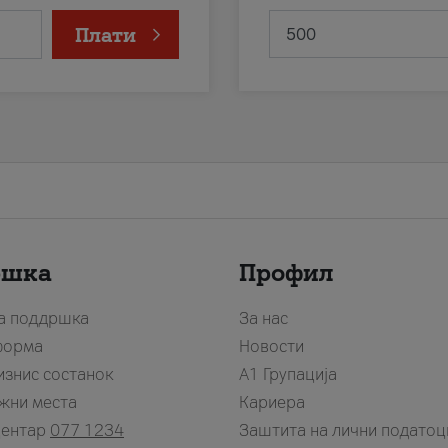
Плати
ршка
Профил
за поддршка
За нас
форма
Новости
изнис состанок
А1 Групација
жни места
Кариера
центар
077 1234
Заштита на лични податоц