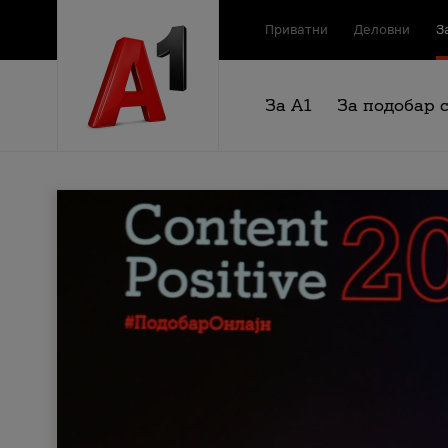
Приватни
Деловни
З
За А1
За подобар 