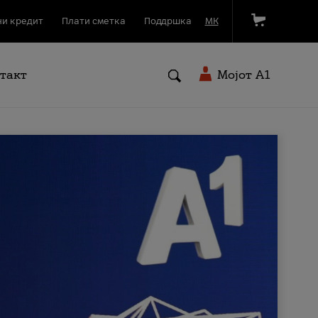
и кредит
Плати сметка
Поддршка
МК
такт
Мојот A1