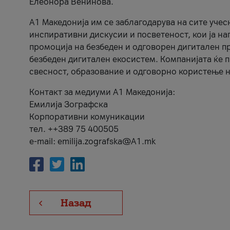
Елеонора Венинова.
А1 Македонија им се заблагодарува на сите учес
инспиративни дискусии и посветеност, кои ја на
промоција на безбеден и одговорен дигитален пр
безбеден дигитален екосистем. Компанијата ќе 
свесност, образование и одговорно користење н
Контакт за медиуми А1 Македонија:
Емилија Зографска
Корпоративни комуникации
тел. ++389 75 400505
e-mail: emilija.zografska@A1.mk
Назад