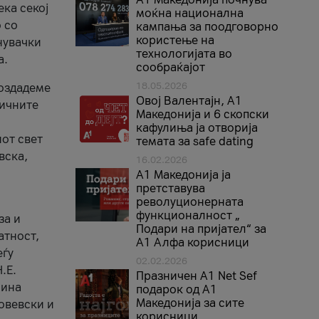
ека секој
моќна национална
 со
кампања за поодговорно
користење на
нувачки
технологијата во
а.
сообраќајот
18.05.2026
создадеме
Овој Валентајн, A1
тичните
Македонија и 6 скопски
кафулиња ја отворија
от свет
темата за safe dating
вска,
16.02.2026
А1 Македонија ја
претставува
револуционерната
функционалност „
за и
Подари на пријател“ за
атност,
А1 Алфа корисници
еѓу
02.02.2026
.Е.
Празничен A1 Net Sеf
лина
подарок од А1
Македонија за сите
овевски и
корисници