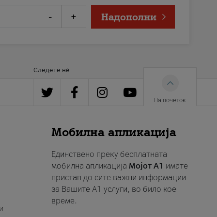
-
+
Надополни
Следете нè
На почеток
Мобилна апликација
Единствено преку бесплатната
мобилна апликација
Мојот A1
имате
пристап до сите важни информации
за Вашите A1 услуги, во било кое
време.
и