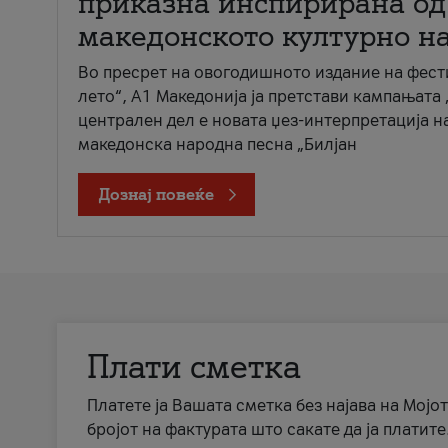
приказна инспирирана од
македонското културно н
Во пресрет на овогодишното издание на фест
лето“, А1 Македонија ја претстави кампањата 
централен дел е новата џез-интерпретација н
македонска народна песна „Билјан
Дознај повеќе
Плати сметка
Платете ја Вашата сметка без најава на Мојот
бројот на фактурата што сакате да ја платите