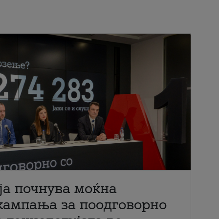
ја почнува моќна
кампања за поодговорно