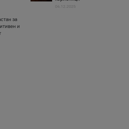
04.12.2025
астан за
зитивен и
т