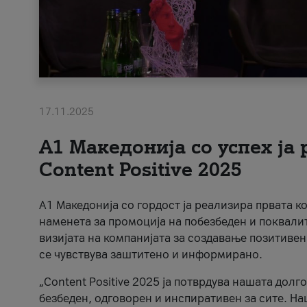
17.11.2025
А1 Македонија со успех ја
Content Positive 2025
А1 Македонија со гордост ја реализира првата к
наменета за промоција на побезбеден и поквали
визијата на компанијата за создавање позитивен
се чувствува заштитено и информирано.
„Content Positive 2025 ја потврдува нашата долг
безбеден, одговорен и инспиративен за сите. На