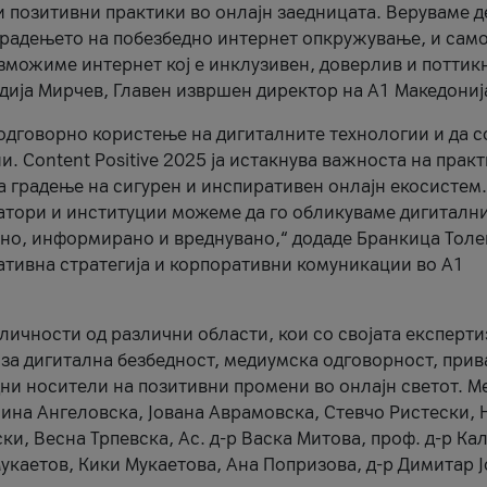
и позитивни практики во онлајн заедницата. Веруваме д
 градењето на побезбедно интернет опкружување, и само
зможиме интернет кој е инклузивен, доверлив и поттик
тодија Мирчев, Главен извршен директор на А1 Македониј
 одговорно користење на дигиталните технологии и да 
. Content Positive 2025 ја истакнува важноста на прак
за градење на сигурен и инспиративен онлајн екосистем.
атори и институции можеме да го обликуваме дигитални
тено, информирано и вреднувано,“ додаде Бранкица Толе
ативна стратегија и корпоративни комуникации во А1
личности од различни области, кои со својата експерти
 за дигитална безбедност, медиумска одговорност, прив
ни носители на позитивни промени во онлајн светот. М
Нина Ангеловска, Јована Аврамовска, Стевчо Ристески, Н
и, Весна Трпевска, Ас. д-р Васка Митова, проф. д-р Ка
каетов, Кики Мукаетова, Ана Попризова, д-р Димитар Ј