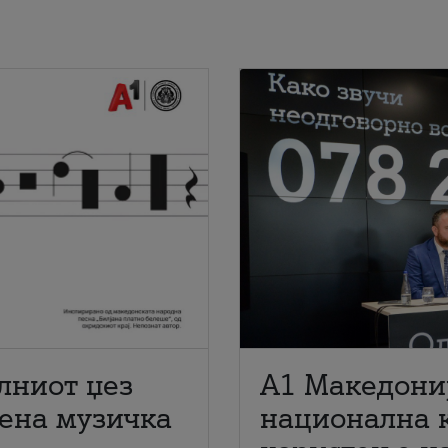
лниот џез
A1 Македони
мена музичка
национална 