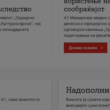
користење на
аследство
сообраќајот
ивалот „Охридско
A1 Македонија заедно 
„Културна врска“, чиј
денеска и официјално 
а легендарната
одговорна кампања „Од
подигнување на јавната 
Дознај повеќе
Надополни
 А1, само внесете го
Внесете ја сумата кој
.
внесувајте сума помеѓ