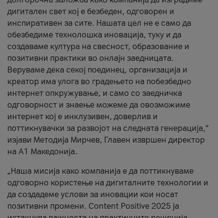
дигитален свет кој е безбеден, одговорен и
инспиративен за сите. Нашата цел не е само да
обезбедиме технолошка иновација, туку и да
создаваме култура на свесност, образование и
позитивни практики во онлајн заедницата.
Веруваме дека секој поединец, организација и
креатор има улога во градењето на побезбедно
интернет опкружување, и само со заедничка
одговорност и знаење можеме да овозможиме
интернет кој е инклузивен, доверлив и
поттикнувачки за развојот на следната генерација,“
изјави Методија Мирчев, Главен извршен директор
на А1 Македонија.
„Наша мисија како компанија е да поттикнуваме
одговорно користење на дигиталните технологии и
да создадеме услови за иновации кои носат
позитивни промени. Content Positive 2025 ја
истакнува важноста на практичните решенија,