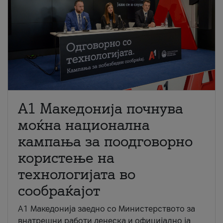
A1 Македонија почнува
моќна национална
кампања за поодговорно
користење на
технологијата во
сообраќајот
A1 Македонија заедно со Министерството за
внатрешни работи денеска и официјално ја