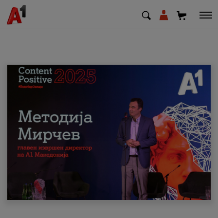
МК
EN
SQ
Приватни
Деловни
Поддршка
Надополни кредит
Плати сметка