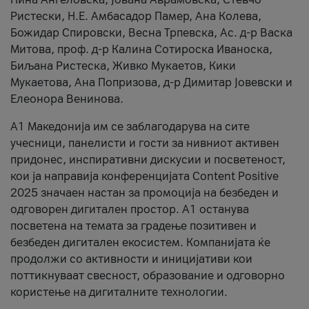
Ристески, Н.Е. Амбасадор Памер, Ана Колева,
Божидар Спировски, Весна Трпевска, Ас. д-р Васка
Митова, проф. д-р Калина Сотироска Иваноска,
Биљана Ристеска, Живко Мукаетов, Кики
Мукаетова, Ана Попризова, д-р Димитар Јовевски и
Елеонора Венинова.
А1 Македонија им се заблагодарува на сите
учесници, панелисти и гости за нивниот активен
придонес, инспиративни дискусии и посветеност,
кои ја направија конференцијата Content Positive
2025 значаен настан за промоција на безбеден и
одговорен дигитален простор. А1 останува
посветена на темата за градење позитивен и
безбеден дигитален екосистем. Компанијата ќе
продолжи со активности и иницијативи кои
поттикнуваат свесност, образование и одговорно
користење на дигиталните технологии.