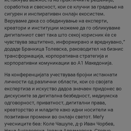
соработка и свесност, кои се клучни за градење на
сигурен и инспиративен онлајн екосистем.
Веруваме дека со обединување на експерти,
креатори и институции можеме да го обликуваме
дигиталниот свет така што секој корисник ќе се
чувствува заштитено, информирано и вреднувано,“
додаде Бранкица Толевска, раководител на бизнис
трансформација, корпоративна стратегија и
корпоративни комуникации во А1 Македонија.
На конференцијата учествуваа бројни истакнати
личности од различни области, кои со својата
експертиза и искуство дадоа значаен придонес во
дискусиите за дигитална безбедност, медиумска
одговорност, приватност, дигитални права,
креаторство и младите како идни носители на
позитивни промени во онлајн светот. Меѓу
учесниците беа: Коле Чашуле, д-р Иван Чорбев,
Нина Ангеловска, Јована Аврамовска, Стевчо