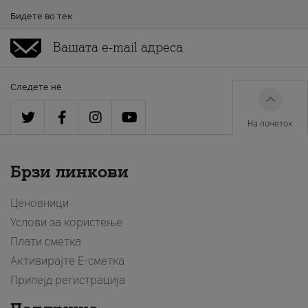
Бидете во тек
Следете нè
На почеток
Брзи линкови
Ценовници
Услови за користење
Плати сметка
Активирајте Е-сметка
Припејд регистрација