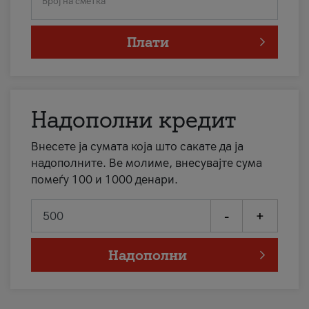
Број на сметка
Плати
Надополни кредит
Внесете ја сумата која што сакате да ја
надополните. Ве молиме, внесувајте сума
помеѓу 100 и 1000 денари.
-
+
Надополни