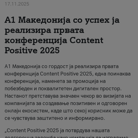
17.11.2025
За нас
А1 Македонија со успех ја
#ПодобарОнлајн
реализира првата
конференција Content
Positive 2025
А1 Македонија со гордост ја реализира првата
конференција Content Positive 2025, една поинаква
конференција, наменета за промоција на
побезбеден и поквалитетен дигитален простор.
Настанот претставува значаен чекор во визијата на
компанијата за создавање позитивен и одговорен
онлајн екосистем, каде што секој корисник може да
се чувствува заштитено и информирано.
„Content Positive 2025 ја потврдува нашата
долгорочна заложба како компанија да изградиме