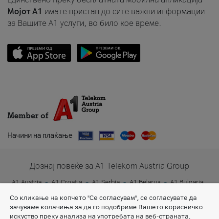
Мојот A1
имате пристап до сите важни информации
за Вашите A1 услуги, во било кое време.
Member of
Начини на плаќање
Дознај повеќе за A1 Telekom Austria Group
A1 Austria
A1 Croatia
A1 Serbia
A1 Belarus
A1 Bulgaria
A1 Slovenia
A1 Digital
Со кликање на копчето "Се согласувам", се согласувате да
зачуваме колачиња за да го подобриме Вашето корисничко
искуство преку анализа на употребата на веб-страната,