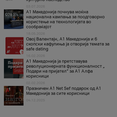
03.07.2026
A1 Македонија почнува моќна
национална кампања за поодговорно
користење на технологијата во
сообраќајот
18.05.2026
Овој Валентајн, A1 Македонија и 6
скопски кафулиња ја отворија темата за
safe dating
16.02.2026
А1 Македонија ја претставува
револуционерната функционалност „
Подари на пријател“ за А1 Алфа
корисници
02.02.2026
Празничен A1 Net Sеf подарок од А1
Македонија за сите корисници
04.12.2025