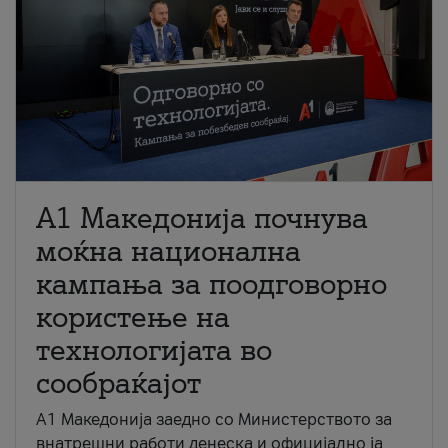
A1 Македонија почнува
моќна национална
кампања за поодговорно
користење на
технологијата во
сообраќајот
A1 Македонија заедно со Министерството за
внатрешни работи денеска и официјално ја