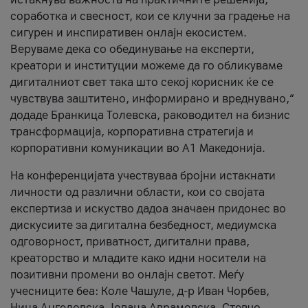
соработка и свесност, кои се клучни за градење на
сигурен и инспиративен онлајн екосистем.
Веруваме дека со обединување на експерти,
креатори и институции можеме да го обликуваме
дигиталниот свет така што секој корисник ќе се
чувствува заштитено, информирано и вреднувано,“
додаде Бранкица Толевска, раководител на бизнис
трансформација, корпоративна стратегија и
корпоративни комуникации во А1 Македонија.
На конференцијата учествуваа бројни истакнати
личности од различни области, кои со својата
експертиза и искуство дадоа значаен придонес во
дискусиите за дигитална безбедност, медиумска
одговорност, приватност, дигитални права,
креаторство и младите како идни носители на
позитивни промени во онлајн светот. Меѓу
учесниците беа: Коле Чашуле, д-р Иван Чорбев,
Нина Ангеловска, Јована Аврамовска, Стевчо