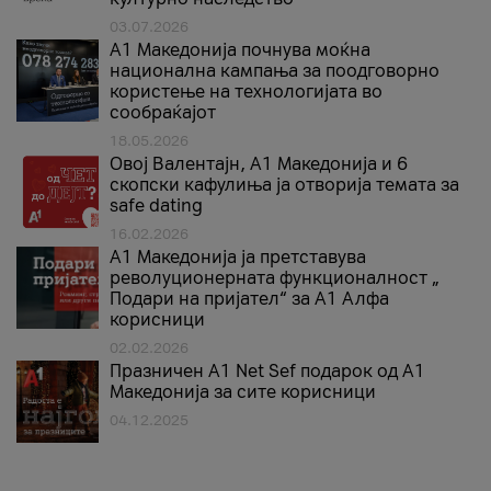
03.07.2026
A1 Македонија почнува моќна
национална кампања за поодговорно
користење на технологијата во
сообраќајот
18.05.2026
Овој Валентајн, A1 Македонија и 6
скопски кафулиња ја отворија темата за
safe dating
16.02.2026
А1 Македонија ја претставува
револуционерната функционалност „
Подари на пријател“ за А1 Алфа
корисници
02.02.2026
Празничен A1 Net Sеf подарок од А1
Македонија за сите корисници
04.12.2025