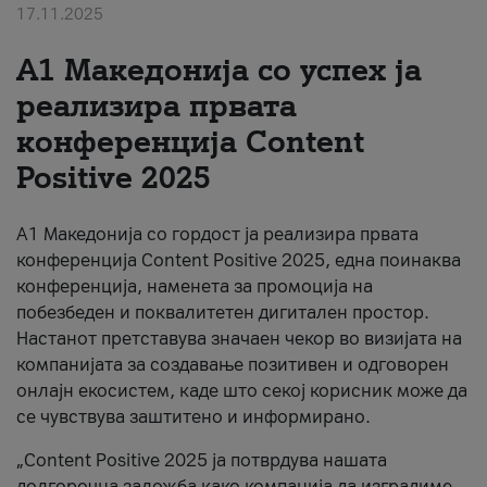
17.11.2025
За нас
А1 Македонија со успех ја
#ПодобарОнлајн
реализира првата
конференција Content
Positive 2025
А1 Македонија со гордост ја реализира првата
конференција Content Positive 2025, една поинаква
конференција, наменета за промоција на
побезбеден и поквалитетен дигитален простор.
Настанот претставува значаен чекор во визијата на
компанијата за создавање позитивен и одговорен
онлајн екосистем, каде што секој корисник може да
се чувствува заштитено и информирано.
„Content Positive 2025 ја потврдува нашата
долгорочна заложба како компанија да изградиме