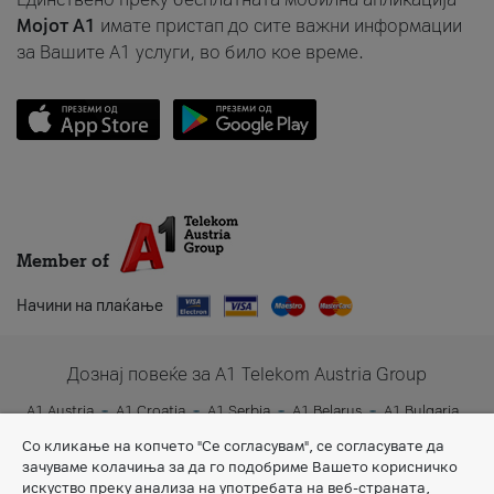
Мојот A1
имате пристап до сите важни информации
за Вашите A1 услуги, во било кое време.
Member of
Начини на плаќање
Дознај повеќе за A1 Telekom Austria Group
A1 Austria
A1 Croatia
A1 Serbia
A1 Belarus
A1 Bulgaria
A1 Slovenia
A1 Digital
Со кликање на копчето "Се согласувам", се согласувате да
зачуваме колачиња за да го подобриме Вашето корисничко
искуство преку анализа на употребата на веб-страната,