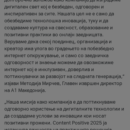
дигитален свет кој е безбеден, одговорен и
инспиративен за сите. Нашата цел не е само да
обезбедиме технолошка иновација, туку и да
создаваме култура на свесност, образование и
позитивни практики во онлајн заедницата.
Веруваме дека секој поединец, организација и
креатор има улога во градењето на побезбедно
интернет опкружување, и само со заедничка
одговорност и знаење можеме да овозможиме
интернет кој е инклузивен, доверлив и
поттикнувачки за развојот на следната генерација,“
изјави Методија Мирчев, Главен извршен директор
на А1 Македонија.
„Наша мисија како компанија е да поттикнуваме
одговорно користење на дигиталните технологии и
да создадеме услови за иновации кои носат
позитивни промени. Content Positive 2025 ја
истакнува важноста на практичните решенија,