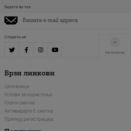
Бидете во тек
Следете нè
На почеток
Брзи линкови
Ценовници
Услови за користење
Плати сметка
Активирајте Е-сметка
Припејд регистрација