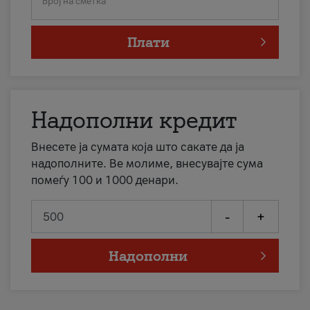
Број на сметка
Плати
Надополни кредит
Внесете ја сумата која што сакате да ја
надополните. Ве молиме, внесувајте сума
помеѓу 100 и 1000 денари.
-
+
Надополни