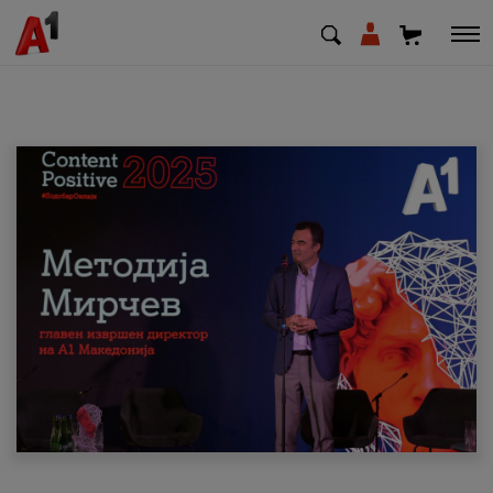
МК
EN
SQ
Приватни
Деловни
Поддршка
Надополни кредит
Плати сметка