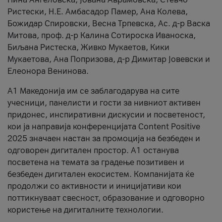
Ристески, Н.Е. Амбасадор Памер, Ана Колева,
Божидар Спировски, Весна Трпевска, Ас. д-р Васка
Митова, проф. д-р Калина Сотироска Иваноска,
Биљана Ристеска, Живко Мукаетов, Кики
Мукаетова, Ана Попризова, д-р Димитар Јовевски и
Елеонора Венинова.
А1 Македонија им се заблагодарува на сите
учесници, панелисти и гости за нивниот активен
придонес, инспиративни дискусии и посветеност,
кои ја направија конференцијата Content Positive
2025 значаен настан за промоција на безбеден и
одговорен дигитален простор. А1 останува
посветена на темата за градење позитивен и
безбеден дигитален екосистем. Компанијата ќе
продолжи со активности и иницијативи кои
поттикнуваат свесност, образование и одговорно
користење на дигиталните технологии.