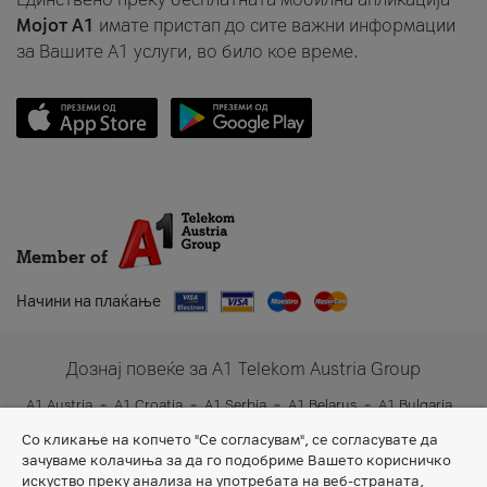
Мојот A1
имате пристап до сите важни информации
за Вашите A1 услуги, во било кое време.
Member of
Начини на плаќање
Дознај повеќе за A1 Telekom Austria Group
A1 Austria
A1 Croatia
A1 Serbia
A1 Belarus
A1 Bulgaria
A1 Slovenia
A1 Digital
Со кликање на копчето "Се согласувам", се согласувате да
зачуваме колачиња за да го подобриме Вашето корисничко
искуство преку анализа на употребата на веб-страната,