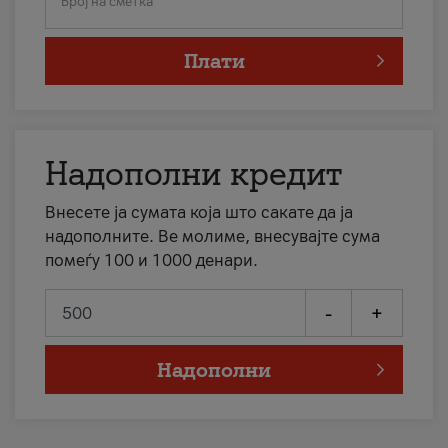
Број на сметка
Плати
Надополни кредит
Внесете ја сумата која што сакате да ја
надополните. Ве молиме, внесувајте сума
помеѓу 100 и 1000 денари.
-
+
Надополни