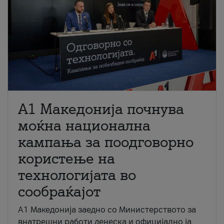
A1 Македонија почнува
моќна национална
кампања за поодговорно
користење на
технологијата во
сообраќајот
A1 Македонија заедно со Министерството за
внатрешни работи денеска и официјално ја