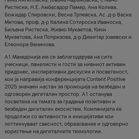
Ристески, Н.Е. Амбасадор Памер, Ана Колева,
Божидар Спировски, Весна Трпевска, Ас. д-р Васка
Митова, проф. д-р Калина Сотироска Иваноска,
Биљана Ристеска, Живко Мукаетов, Кики
Мукаетова, Ана Попризова, д-р Димитар Јовевски и
Елеонора Венинова.
А1 Македонија им се заблагодарува на сите
учесници, панелисти и гости за нивниот активен
придонес, инспиративни дискусии и посветеност,
кои ја направија конференцијата Content Positive
2025 значаен настан за промоција на безбеден и
одговорен дигитален простор. А1 останува
посветена на темата за градење позитивен и
безбеден дигитален екосистем. Компанијата ќе
продолжи со активности и иницијативи кои
поттикнуваат свесност, образование и одговорно
користење на дигиталните технологии.