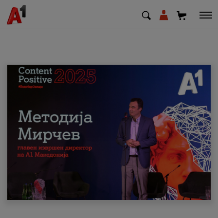
МК
EN
SQ
Приватни
Деловни
Поддршка
Надополни кредит
Плати сметка