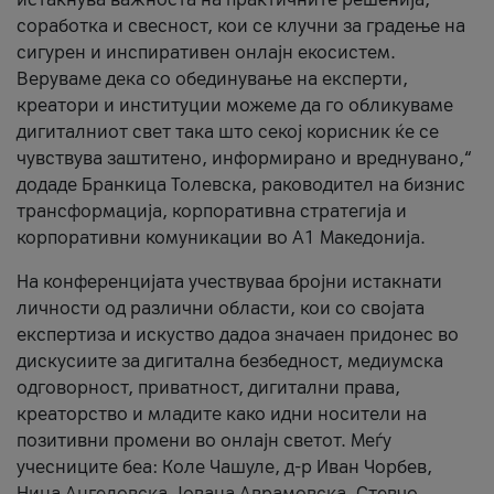
соработка и свесност, кои се клучни за градење на
сигурен и инспиративен онлајн екосистем.
Веруваме дека со обединување на експерти,
креатори и институции можеме да го обликуваме
дигиталниот свет така што секој корисник ќе се
чувствува заштитено, информирано и вреднувано,“
додаде Бранкица Толевска, раководител на бизнис
трансформација, корпоративна стратегија и
корпоративни комуникации во А1 Македонија.
На конференцијата учествуваа бројни истакнати
личности од различни области, кои со својата
експертиза и искуство дадоа значаен придонес во
дискусиите за дигитална безбедност, медиумска
одговорност, приватност, дигитални права,
креаторство и младите како идни носители на
позитивни промени во онлајн светот. Меѓу
учесниците беа: Коле Чашуле, д-р Иван Чорбев,
Нина Ангеловска, Јована Аврамовска, Стевчо