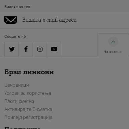
Бидете во тек
Следете нè
На почеток
Брзи линкови
Ценовници
Услови за користење
Плати сметка
Активирајте Е-сметка
Припејд регистрација