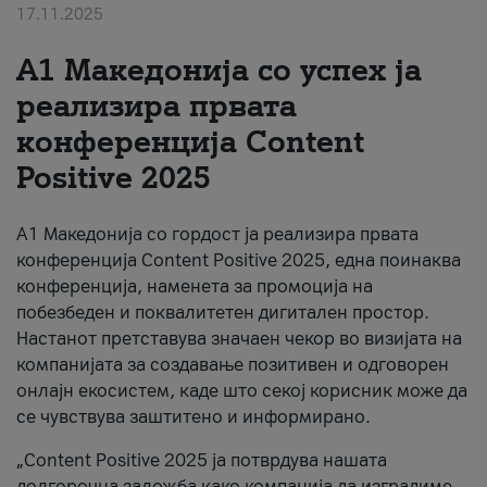
17.11.2025
За нас
А1 Македонија со успех ја
#ПодобарОнлајн
реализира првата
конференција Content
Positive 2025
А1 Македонија со гордост ја реализира првата
конференција Content Positive 2025, една поинаква
конференција, наменета за промоција на
побезбеден и поквалитетен дигитален простор.
Настанот претставува значаен чекор во визијата на
компанијата за создавање позитивен и одговорен
онлајн екосистем, каде што секој корисник може да
се чувствува заштитено и информирано.
„Content Positive 2025 ја потврдува нашата
долгорочна заложба како компанија да изградиме