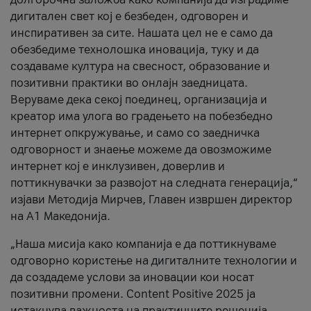
дигитален свет кој е безбеден, одговорен и
инспиративен за сите. Нашата цел не е само да
обезбедиме технолошка иновација, туку и да
создаваме култура на свесност, образование и
позитивни практики во онлајн заедницата.
Веруваме дека секој поединец, организација и
креатор има улога во градењето на побезбедно
интернет опкружување, и само со заедничка
одговорност и знаење можеме да овозможиме
интернет кој е инклузивен, доверлив и
поттикнувачки за развојот на следната генерација,“
изјави Методија Мирчев, Главен извршен директор
на А1 Македонија.
„Наша мисија како компанија е да поттикнуваме
одговорно користење на дигиталните технологии и
да создадеме услови за иновации кои носат
позитивни промени. Content Positive 2025 ја
истакнува важноста на практичните решенија,