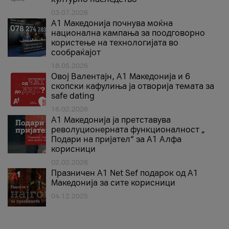
03.07.2026
A1 Македонија почнува моќна
национална кампања за поодговорно
користење на технологијата во
сообраќајот
18.05.2026
Овој Валентајн, A1 Македонија и 6
скопски кафулиња ја отворија темата за
safe dating
16.02.2026
А1 Македонија ја претставува
револуционерната функционалност „
Подари на пријател“ за А1 Алфа
корисници
02.02.2026
Празничен A1 Net Sеf подарок од А1
Македонија за сите корисници
04.12.2025