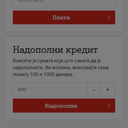
Број на сметка
Плати
Надополни кредит
Внесете ја сумата која што сакате да ја
надополните. Ве молиме, внесувајте сума
помеѓу 100 и 1000 денари.
-
+
Надополни