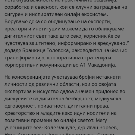
соработка и свесност, кои се клучни за градење на
сигурен и инспиративен онлајн екосистем.
Веруваме дека со обединување на експерти,
креатори и институции можеме да го обликуваме
дигиталниот свет така што секој корисник ќе се
чувствува заштитено, информирано и вреднувано,“
додаде Бранкица Толевска, раководител на бизнис
трансформација, корпоративна стратегија и
корпоративни комуникации во А1 Македонија.
На конференцијата учествуваа бројни истакнати
личности од различни области, кои со својата
експертиза и искуство дадоа значаен придонес во
дискусиите за дигитална безбедност, медиумска
одговорност, приватност, дигитални права,
креаторство и младите како идни носители на
позитивни промени во онлајн светот. Меѓу
учесниците беа: Коле Чашуле, д-р Иван Чорбев,
Нина Ангеловска, Јована Аврамовска, Стевчо