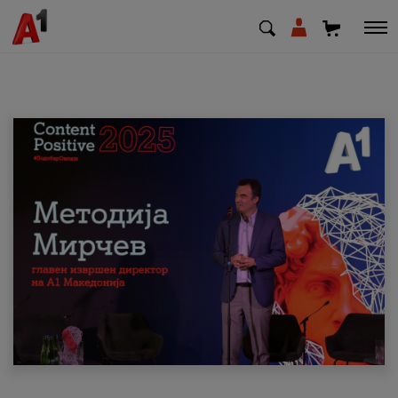
МК
EN
SQ
Приватни
Деловни
Поддршка
Надополни кредит
Плати сметка