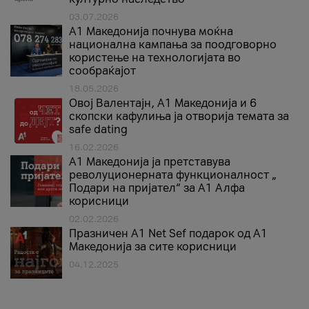
03.07.2026
A1 Македонија почнува моќна
национална кампања за поодговорно
користење на технологијата во
сообраќајот
18.05.2026
Овој Валентајн, A1 Македонија и 6
скопски кафулиња ја отворија темата за
safe dating
16.02.2026
А1 Македонија ја претставува
револуционерната функционалност „
Подари на пријател“ за А1 Алфа
корисници
02.02.2026
Празничен A1 Net Sеf подарок од А1
Македонија за сите корисници
04.12.2025