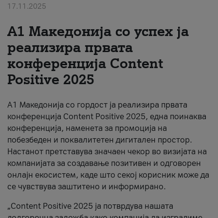
17.11.2025
За нас
А1 Македонија со успех ја
#ПодобарОнлајн
реализира првата
конференција Content
Positive 2025
А1 Македонија со гордост ја реализира првата
конференција Content Positive 2025, една поинаква
конференција, наменета за промоција на
побезбеден и поквалитетен дигитален простор.
Настанот претставува значаен чекор во визијата на
компанијата за создавање позитивен и одговорен
онлајн екосистем, каде што секој корисник може да
се чувствува заштитено и информирано.
„Content Positive 2025 ја потврдува нашата
долгорочна заложба како компанија да изградиме