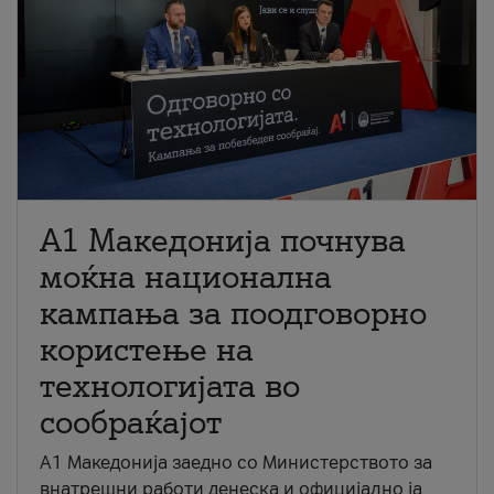
A1 Македонија почнува
моќна национална
кампања за поодговорно
користење на
технологијата во
сообраќајот
A1 Македонија заедно со Министерството за
внатрешни работи денеска и официјално ја