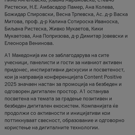
Ристески, Н.Е. Амбасадор Памер, Ана Колева,
Божидар Спировски, Весна Трпевска, Ас. д-р Васка
Митова, проф. д-р Калина Сотироска Иваноска,
Биљана Ристеска, Живко Мукаетов, Кики
Мукаетова, Ана Попризова, д-р Димитар Јовевски и
Елеонора Венинова.
А1 Македонија им се заблагодарува на сите
учесници, панелисти и гости за нивниот активен
придонес, инспиративни дискусии и посветеност,
кои ја направија конференцијата Content Positive
2025 значаен настан за промоција на безбеден и
одговорен дигитален простор. А1 останува
посветена на темата за градење позитивен и
безбеден дигитален екосистем. Компанијата ќе
продолжи со активности и иницијативи кои
поттикнуваат свесност, образование и одговорно
користење на дигиталните технологии.