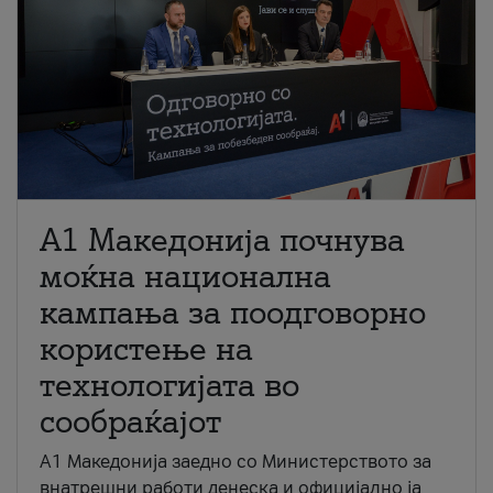
A1 Македонија почнува
моќна национална
кампања за поодговорно
користење на
технологијата во
сообраќајот
A1 Македонија заедно со Министерството за
внатрешни работи денеска и официјално ја