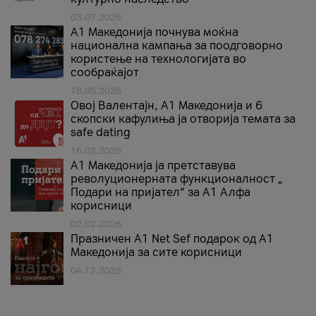
03.07.2026
A1 Македонија почнува моќна
национална кампања за поодговорно
користење на технологијата во
сообраќајот
18.05.2026
Овој Валентајн, A1 Македонија и 6
скопски кафулиња ја отворија темата за
safe dating
16.02.2026
А1 Македонија ја претставува
револуционерната функционалност „
Подари на пријател“ за А1 Алфа
корисници
02.02.2026
Празничен A1 Net Sеf подарок од А1
Македонија за сите корисници
04.12.2025