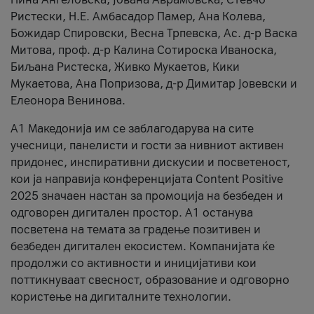
Ристески, Н.Е. Амбасадор Памер, Ана Колева,
Божидар Спировски, Весна Трпевска, Ас. д-р Васка
Митова, проф. д-р Калина Сотироска Иваноска,
Биљана Ристеска, Живко Мукаетов, Кики
Мукаетова, Ана Попризова, д-р Димитар Јовевски и
Елеонора Венинова.
А1 Македонија им се заблагодарува на сите
учесници, панелисти и гости за нивниот активен
придонес, инспиративни дискусии и посветеност,
кои ја направија конференцијата Content Positive
2025 значаен настан за промоција на безбеден и
одговорен дигитален простор. А1 останува
посветена на темата за градење позитивен и
безбеден дигитален екосистем. Компанијата ќе
продолжи со активности и иницијативи кои
поттикнуваат свесност, образование и одговорно
користење на дигиталните технологии.