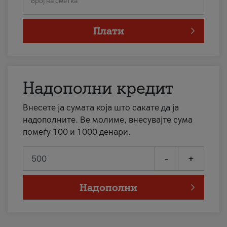
Број на сметка
Плати
Надополни кредит
Внесете ја сумата која што сакате да ја
надополните. Ве молиме, внесувајте сума
помеѓу 100 и 1000 денари.
-
+
Надополни