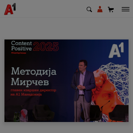
МК
EN
SQ
Приватни
Деловни
Поддршка
Надополни кредит
Плати сметка