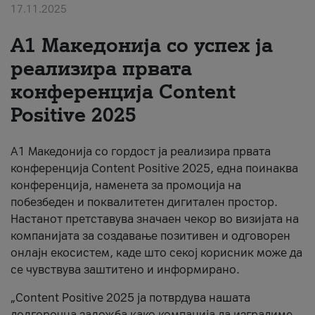
17.11.2025
За нас
А1 Македонија со успех ја
#ПодобарОнлајн
реализира првата
конференција Content
Positive 2025
А1 Македонија со гордост ја реализира првата
конференција Content Positive 2025, една поинаква
конференција, наменета за промоција на
побезбеден и поквалитетен дигитален простор.
Настанот претставува значаен чекор во визијата на
компанијата за создавање позитивен и одговорен
онлајн екосистем, каде што секој корисник може да
се чувствува заштитено и информирано.
„Content Positive 2025 ја потврдува нашата
долгорочна заложба како компанија да изградиме