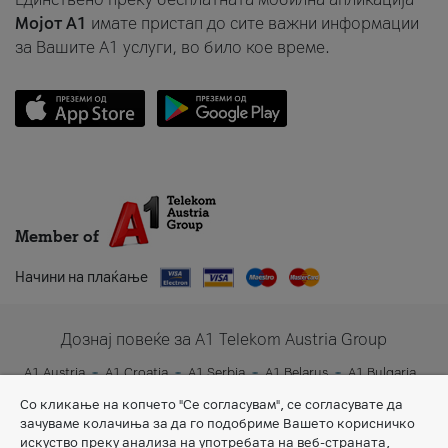
Мојот A1
имате пристап до сите важни информации
за Вашите A1 услуги, во било кое време.
Member of
Начини на плаќање
Дознај повеќе за A1 Telekom Austria Group
A1 Austria
A1 Croatia
A1 Serbia
A1 Belarus
A1 Bulgaria
A1 Slovenia
A1 Digital
Со кликање на копчето "Се согласувам", се согласувате да
зачуваме колачиња за да го подобриме Вашето корисничко
искуство преку анализа на употребата на веб-страната,