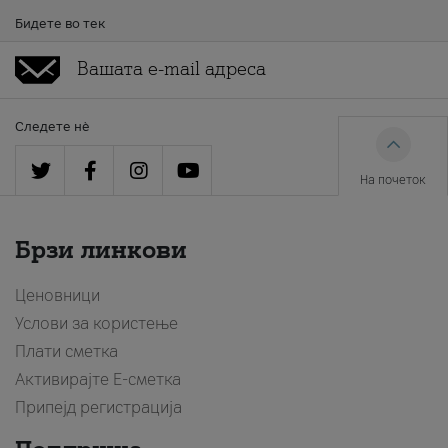
Бидете во тек
Следете нè
На почеток
Брзи линкови
Ценовници
Услови за користење
Плати сметка
Активирајте Е-сметка
Припејд регистрација