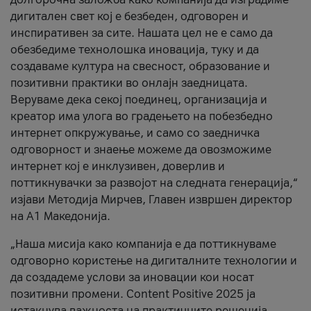
дигитален свет кој е безбеден, одговорен и
инспиративен за сите. Нашата цел не е само да
обезбедиме технолошка иновација, туку и да
создаваме култура на свесност, образование и
позитивни практики во онлајн заедницата.
Веруваме дека секој поединец, организација и
креатор има улога во градењето на побезбедно
интернет опкружување, и само со заедничка
одговорност и знаење можеме да овозможиме
интернет кој е инклузивен, доверлив и
поттикнувачки за развојот на следната генерација,“
изјави Методија Мирчев, Главен извршен директор
на А1 Македонија.
„Наша мисија како компанија е да поттикнуваме
одговорно користење на дигиталните технологии и
да создадеме услови за иновации кои носат
позитивни промени. Content Positive 2025 ја
истакнува важноста на практичните решенија,