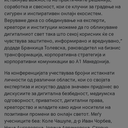
соработка и свесност, кои се клучни за градење на
сигурен и инспиративен онлајн екосистем.
Веруваме дека со обединување на експерти,
креатори и институции можеме да го обликуваме
дигиталниот свет така што секој корисник ќе се
чувствува заштитено, информирано и вреднувано,“
додаде Бранкица Толевска, раководител на бизнис
трансформација, корпоративна стратегија и
корпоративни комуникации во А1 Македонија.
На конференцијата учествуваа бројни истакнати
личности од различни области, кои со својата
експертиза и искуство дадоа значаен придонес во
дискусиите за дигитална безбедност, медиумска
одговорност, приватност, дигитални права,
креаторство и младите како идни носители на
позитивни промени во онлајн светот. Меѓу
учесниците беа: Коле Чашуле, д-р Иван Чорбев,
Нина Ангеловска, Јована Аврамовска, Стевчо