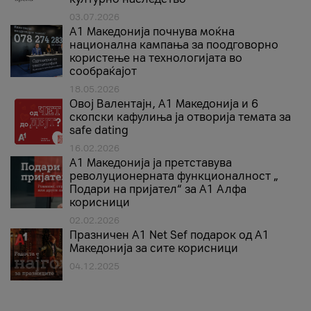
03.07.2026
A1 Македонија почнува моќна
национална кампања за поодговорно
користење на технологијата во
сообраќајот
18.05.2026
Овој Валентајн, A1 Македонија и 6
скопски кафулиња ја отворија темата за
safe dating
16.02.2026
А1 Македонија ја претставува
револуционерната функционалност „
Подари на пријател“ за А1 Алфа
корисници
02.02.2026
Празничен A1 Net Sеf подарок од А1
Македонија за сите корисници
04.12.2025