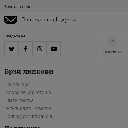
Бидете во тек
Следете нè
На почеток
Брзи линкови
Ценовници
Услови за користење
Плати сметка
Активирајте Е-сметка
Припејд регистрација