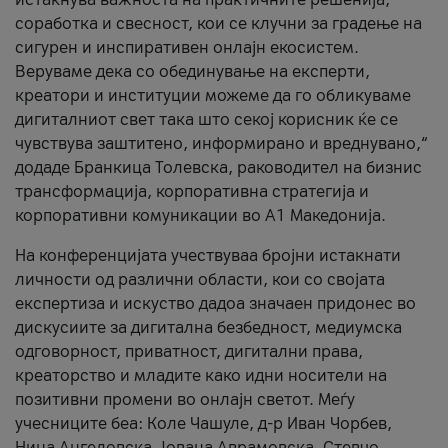
соработка и свесност, кои се клучни за градење на
сигурен и инспиративен онлајн екосистем.
Веруваме дека со обединување на експерти,
креатори и институции можеме да го обликуваме
дигиталниот свет така што секој корисник ќе се
чувствува заштитено, информирано и вреднувано,“
додаде Бранкица Толевска, раководител на бизнис
трансформација, корпоративна стратегија и
корпоративни комуникации во А1 Македонија.
На конференцијата учествуваа бројни истакнати
личности од различни области, кои со својата
експертиза и искуство дадоа значаен придонес во
дискусиите за дигитална безбедност, медиумска
одговорност, приватност, дигитални права,
креаторство и младите како идни носители на
позитивни промени во онлајн светот. Меѓу
учесниците беа: Коле Чашуле, д-р Иван Чорбев,
Нина Ангеловска, Јована Аврамовска, Стевчо