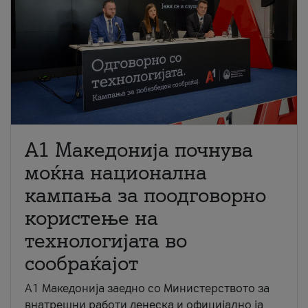
A1 Македонија почнува
моќна национална
кампања за поодговорно
користење на
технологијата во
сообраќајот
A1 Македонија заедно со Министерството за
внатрешни работи денеска и официјално ја