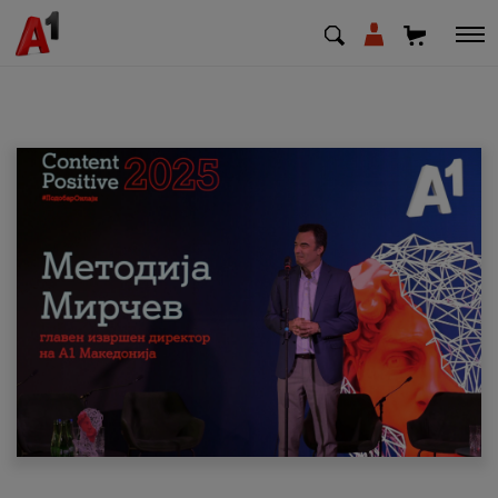
МК
EN
SQ
Приватни
Деловни
Поддршка
Надополни кредит
Плати сметка