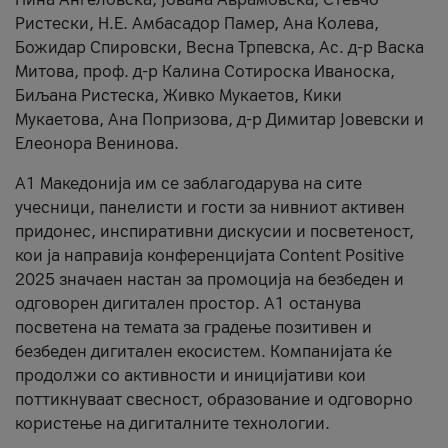
Ристески, Н.Е. Амбасадор Памер, Ана Колева,
Божидар Спировски, Весна Трпевска, Ас. д-р Васка
Митова, проф. д-р Калина Сотироска Иваноска,
Биљана Ристеска, Живко Мукаетов, Кики
Мукаетова, Ана Попризова, д-р Димитар Јовевски и
Елеонора Венинова.
А1 Македонија им се заблагодарува на сите
учесници, панелисти и гости за нивниот активен
придонес, инспиративни дискусии и посветеност,
кои ја направија конференцијата Content Positive
2025 значаен настан за промоција на безбеден и
одговорен дигитален простор. А1 останува
посветена на темата за градење позитивен и
безбеден дигитален екосистем. Компанијата ќе
продолжи со активности и иницијативи кои
поттикнуваат свесност, образование и одговорно
користење на дигиталните технологии.