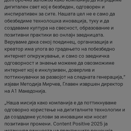
дигитален свет кој е безбеден, одговорен и
инспиративен за сите. Нашата цел не е само да
обезбедиме технолошка иновација, туку и да
создаваме култура на свесност, образование и
позитивни практики во онлајн заедницата.
Веруваме дека секој поединец, организација и
креатор има улога во градењето на побезбедно
интернет опкружување, и само со заедничка
одговорност и знаење можеме да овозможиме
интернет кој е инклузивен, доверлив и
поттикнувачки за развојот на следната генерација,“
изјави Методија Мирчев, Главен извршен директор
на А1 Македонија.
„Наша мисија како компанија е да поттикнуваме
одговорно користење на дигиталните технологии и
да создадеме услови за иновации кои носат
позитивни промени. Content Positive 2025 ја
истакнува важноста на практичните решенија,