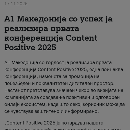
17.11.2025
За нас
А1 Македонија со успех ја
#ПодобарОнлајн
реализира првата
конференција Content
Positive 2025
А1 Македонија со гордост ја реализира првата
конференција Content Positive 2025, една поинаква
конференција, наменета за промоција на
побезбеден и поквалитетен дигитален простор.
Настанот претставува значаен чекор во визијата на
компанијата за создавање позитивен и одговорен
онлајн екосистем, каде што секој корисник може да
се чувствува заштитено и информирано.
„Content Positive 2025 ја потврдува нашата
долгорочна заложба како компанија да изградиме