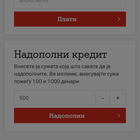
Број на сметка
Плати
Надополни кредит
Внесете ја сумата која што сакате да ја
надополните. Ве молиме, внесувајте сума
помеѓу 100 и 1000 денари.
-
+
Надополни