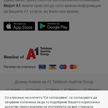
Мојот A1
имате пристап до сите важни информации
за Вашите A1 услуги, во било кое време.
Member of
Начини на плаќање
Дознај повеќе за A1 Telekom Austria Group
A1 Austria
A1 Croatia
A1 Serbia
A1 Belarus
A1 Bulgaria
A1 Slovenia
A1 Digital
Со кликање на копчето "Се согласувам", се согласувате да
зачуваме колачиња за да го подобриме Вашето корисничко
искуство преку анализа на употребата на веб-страната,