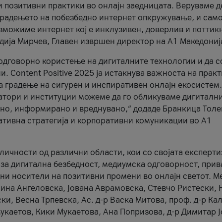
и позитивни практики во онлајн заедницата. Веруваме д
 градењето на побезбедно интернет опкружување, и само
зможиме интернет кој е инклузивен, доверлив и поттик
тодија Мирчев, Главен извршен директор на А1 Македониј
 одговорно користење на дигиталните технологии и да 
. Content Positive 2025 ја истакнува важноста на прак
за градење на сигурен и инспиративен онлајн екосистем.
атори и институции можеме да го обликуваме дигитални
тено, информирано и вреднувано,“ додаде Бранкица Толе
ативна стратегија и корпоративни комуникации во А1
личности од различни области, кои со својата експерти
 за дигитална безбедност, медиумска одговорност, прив
ни носители на позитивни промени во онлајн светот. М
Нина Ангеловска, Јована Аврамовска, Стевчо Ристески, Н
и, Весна Трпевска, Ас. д-р Васка Митова, проф. д-р Ка
каетов, Кики Мукаетова, Ана Попризова, д-р Димитар Ј