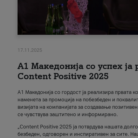
17.11.2025
А1 Македонија со успех ја
Content Positive 2025
А1 Македонија со гордост ја реализира првата к
наменета за промоција на побезбеден и поквали
визијата на компанијата за создавање позитивен
се чувствува заштитено и информирано.
„Content Positive 2025 ја потврдува нашата долг
безбеден, одговорен и инспиративен за сите. На