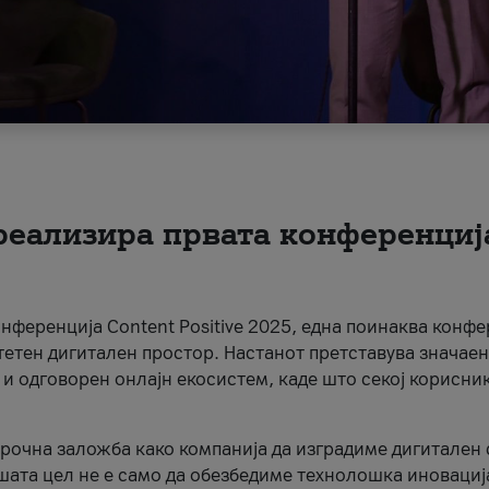
 реализира првата конференциј
онференција Content Positive 2025, една поинаква конфе
тетен дигитален простор. Настанот претставува значаен
 и одговорен онлајн екосистем, каде што секој корисни
орочна заложба како компанија да изградиме дигитален с
шата цел не е само да обезбедиме технолошка иновација