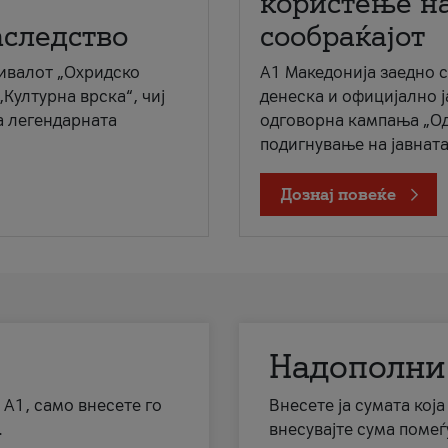
користење на
аследство
сообраќајот
ивалот „Охридско
A1 Македонија заедно 
„Културна врска“, чиј
денеска и официјално 
а легендарната
одговорна кампања „Од
подигнување на јавната 
Дознај повеќе
Надополни
 А1, само внесете го
Внесете ја сумата кој
.
внесувајте сума помеѓ