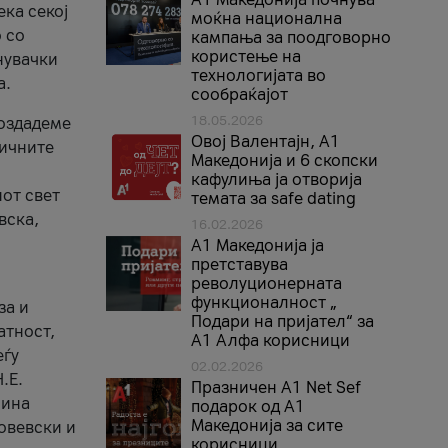
ека секој
моќна национална
 со
кампања за поодговорно
користење на
нувачки
технологијата во
а.
сообраќајот
18.05.2026
создадеме
Овој Валентајн, A1
тичните
Македонија и 6 скопски
кафулиња ја отворија
от свет
темата за safe dating
вска,
16.02.2026
А1 Македонија ја
претставува
револуционерната
функционалност „
за и
Подари на пријател“ за
атност,
А1 Алфа корисници
еѓу
02.02.2026
.Е.
Празничен A1 Net Sеf
лина
подарок од А1
Македонија за сите
овевски и
корисници