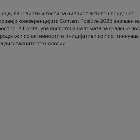
ници, панелисти и гости за нивниот активен придонес,
правија конференцијата Content Positive 2025 значаен н
остор. А1 останува посветена на темата за градење по
продолжи со активности и иницијативи кои поттикнуваа
а дигиталните технологии.