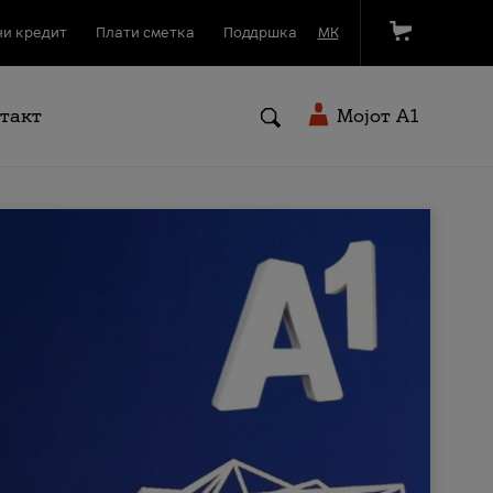
и кредит
Плати сметка
Поддршка
МК
такт
Мојот A1