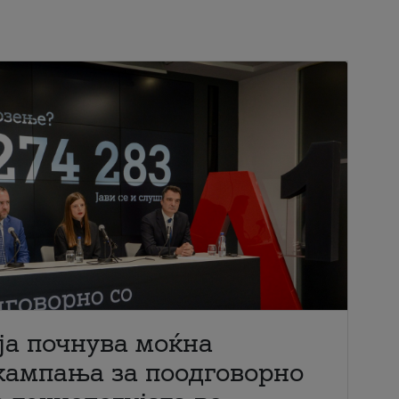
ја почнува моќна
кампања за поодговорно