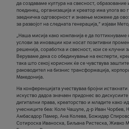
да создаваме култура на свесност, образование 
поединец, организација и креатор има улога во
заедничка одговорност и знаење можеме да ово
за развојот на следната генерација,“ изјави Ме
„Наша мисија како компанија е да поттикнуваме
услови за иновации кои носат позитивни промени
решенија, соработка и свесност, кои се клучни 
Веруваме дека со обединување на експерти, кре
така што секој корисник ќе се чувствува зашти
раководител на бизнис трансформација, корпор
Македонија.
На конференцијата учествуваа бројни истакнати 
искуство дадоа значаен придонес во дискусиите
дигитални права, креаторство и младите како ид
учесниците беа: Коле Чашуле, д-р Иван Чорбев, 
Амбасадор Памер, Ана Колева, Божидар Спировск
Сотироска Иваноска, Биљана Ристеска, Живко Му