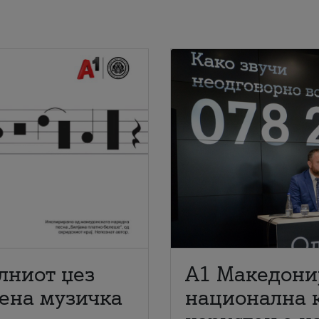
лниот џез
A1 Македони
мена музичка
национална 