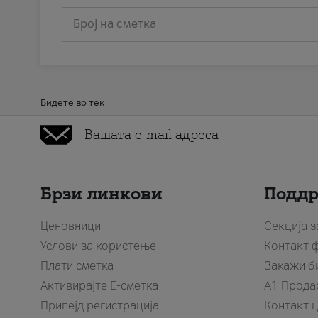
Број на сметка
Бидете во тек
Брзи линкови
Подд
Ценовници
Секција 
Услови за користење
Контакт 
Плати сметка
Закажи б
Активирајте Е-сметка
A1 Прода
Припејд регистрација
Контакт 