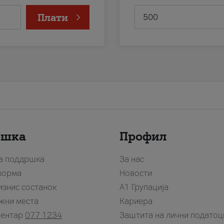
Плати
ршка
Профил
за поддршка
За нас
форма
Новости
изнис состанок
А1 Групација
жни места
Кариера
центар
077 1234
Заштита на лични податоц