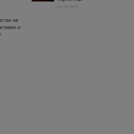
04.12.2025
астан за
зитивен и
т