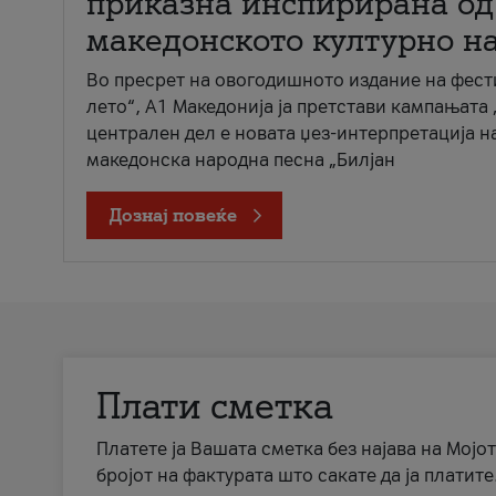
приказна инспирирана од
македонското културно н
Во пресрет на овогодишното издание на фест
лето“, А1 Македонија ја претстави кампањата 
централен дел е новата џез-интерпретација н
македонска народна песна „Билјан
Дознај повеќе
Плати сметка
Платете ја Вашата сметка без најава на Мојот
бројот на фактурата што сакате да ја платите