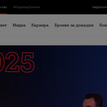
а нас
#ПодобарОнлајн
Надополн
свет
Медиа
Кариера
Броеви за донации
Кон