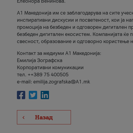
Елеонора Венинова.
А1 Македонија им се заблагодарува на сите учес
инспиративни дискусии и посветеност, кои ја на
промоција на безбеден и одговорен дигитален пр
безбеден дигитален екосистем. Компанијата ќе 
свесност, образование и одговорно користење н
Контакт за медиуми А1 Македонија:
Емилија Зографска
Корпоративни комуникации
тел. ++389 75 400505
e-mail: emilija.zografska@A1.mk
Назад