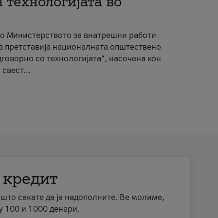
 технологијата во
со Министерството за внатрешни работи
ја претставија националната општествено
говорно со технологијата“, насочена кон
свест...
 кредит
а што сакате да ја надополните. Ве молиме,
у 100 и 1000 денари.