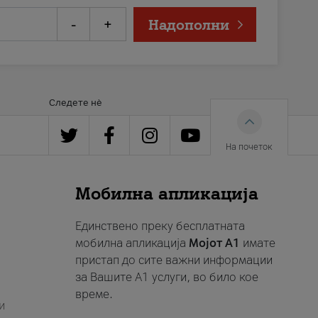
-
+
Надополни
Следете нè
На почеток
Мобилна апликација
Единствено преку бесплатната
мобилна апликација
Мојот A1
имате
пристап до сите важни информации
за Вашите A1 услуги, во било кое
време.
и