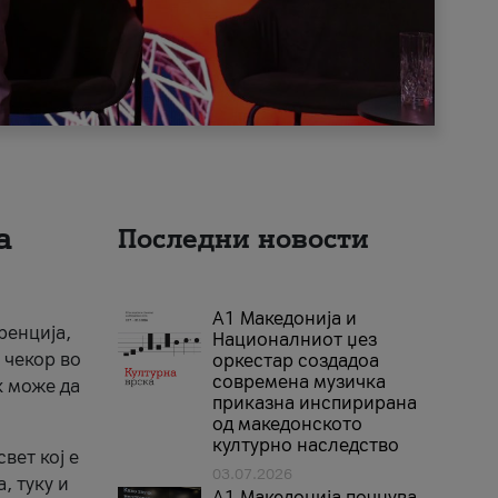
а
Последни новости
А1 Македонија и
ренција,
Националниот џез
 чекор во
оркестар создадоа
современа музичка
к може да
приказна инспирирана
од македонското
културно наследство
вет кој е
03.07.2026
, туку и
A1 Македонија почнува