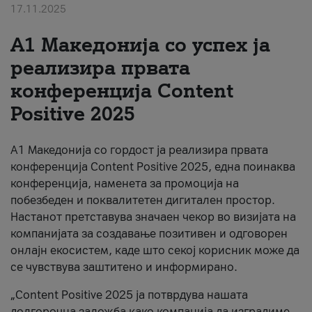
17.11.2025
За нас
А1 Македонија со успех ја
#ПодобарОнлајн
реализира првата
конференција Content
Positive 2025
А1 Македонија со гордост ја реализира првата
конференција Content Positive 2025, една поинаква
конференција, наменета за промоција на
побезбеден и поквалитетен дигитален простор.
Настанот претставува значаен чекор во визијата на
компанијата за создавање позитивен и одговорен
онлајн екосистем, каде што секој корисник може да
се чувствува заштитено и информирано.
„Content Positive 2025 ја потврдува нашата
долгорочна заложба како компанија да изградиме