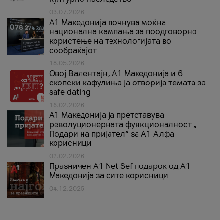
03.07.2026
A1 Македонија почнува моќна
национална кампања за поодговорно
користење на технологијата во
сообраќајот
18.05.2026
Овој Валентајн, A1 Македонија и 6
скопски кафулиња ја отворија темата за
safe dating
16.02.2026
А1 Македонија ја претставува
револуционерната функционалност „
Подари на пријател“ за А1 Алфа
корисници
02.02.2026
Празничен A1 Net Sеf подарок од А1
Македонија за сите корисници
04.12.2025