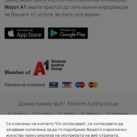
Мојот A1
имате пристап до сите важни информации
за Вашите A1 услуги, во било кое време.
Member of
Начини на плаќање
Дознај повеќе за A1 Telekom Austria Group
A1 Austria
A1 Croatia
A1 Serbia
A1 Belarus
A1 Bulgaria
A1 Slovenia
A1 Digital
Со кликање на копчето "Се согласувам", се согласувате да
зачуваме колачиња за да го подобриме Вашето корисничко
искуство преку анализа на употребата на веб-страната,