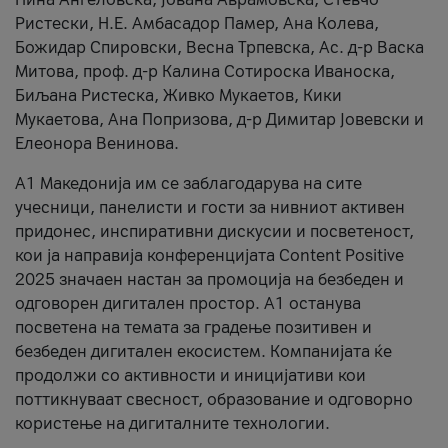
Ристески, Н.Е. Амбасадор Памер, Ана Колева,
Божидар Спировски, Весна Трпевска, Ас. д-р Васка
Митова, проф. д-р Калина Сотироска Иваноска,
Биљана Ристеска, Живко Мукаетов, Кики
Мукаетова, Ана Попризова, д-р Димитар Јовевски и
Елеонора Венинова.
А1 Македонија им се заблагодарува на сите
учесници, панелисти и гости за нивниот активен
придонес, инспиративни дискусии и посветеност,
кои ја направија конференцијата Content Positive
2025 значаен настан за промоција на безбеден и
одговорен дигитален простор. А1 останува
посветена на темата за градење позитивен и
безбеден дигитален екосистем. Компанијата ќе
продолжи со активности и иницијативи кои
поттикнуваат свесност, образование и одговорно
користење на дигиталните технологии.