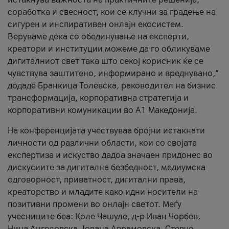
соработка и свесност, кои се клучни за градење на
сигурен и инспиративен онлајн екосистем.
Веруваме дека со обединување на експерти,
креатори и институции можеме да го обликуваме
дигиталниот свет така што секој корисник ќе се
чувствува заштитено, информирано и вреднувано,“
додаде Бранкица Толевска, раководител на бизнис
трансформација, корпоративна стратегија и
корпоративни комуникации во А1 Македонија.
На конференцијата учествуваа бројни истакнати
личности од различни области, кои со својата
експертиза и искуство дадоа значаен придонес во
дискусиите за дигитална безбедност, медиумска
одговорност, приватност, дигитални права,
креаторство и младите како идни носители на
позитивни промени во онлајн светот. Меѓу
учесниците беа: Коле Чашуле, д-р Иван Чорбев,
Нина Ангеловска, Јована Аврамовска, Стевчо