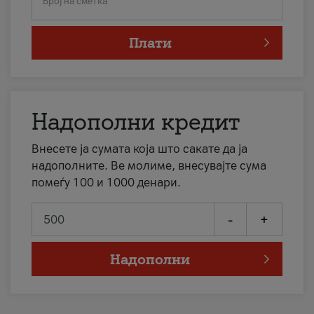
Број на сметка
Плати
Надополни кредит
Внесете ја сумата која што сакате да ја
надополните. Ве молиме, внесувајте сума
помеѓу 100 и 1000 денари.
-
+
Надополни