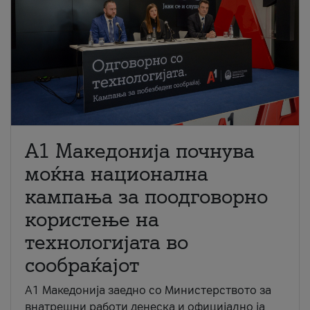
A1 Македонија почнува
моќна национална
кампања за поодговорно
користење на
технологијата во
сообраќајот
A1 Македонија заедно со Министерството за
внатрешни работи денеска и официјално ја