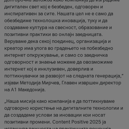
дигитален свет кој е безбеден, одговорен и
инспиративен за сите. Нашата цел не е само да
обезбедиме технолошка иновација, туку и да
создаваме култура на свесност, образование и
позитивни практики во онлајн заедницата.
Веруваме дека секој поединец, организација и
креатор има улога во градењето на побезбедно
интернет опкружување, и само со заедничка
одговорност и знаење можеме да овозможиме
интернет кој е инклузивен, доверлив и
поттикнувачки за развојот на следната генерација,“
изјави Методија Мирчев, Главен извршен директор
на А1 Македонија.
„Наша мисија како компанија е да поттикнуваме
одговорно користење на дигиталните технологии и
да создадеме услови за иновации кои носат
позитивни промени. Content Positive 2025 ја
истакнува важноста на практичните решенија,