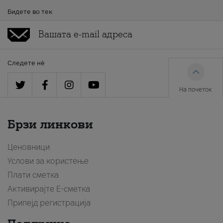
Бидете во тек
Следете нè
На почеток
Брзи линкови
Ценовници
Услови за користење
Плати сметка
Активирајте Е-сметка
Припејд регистрација