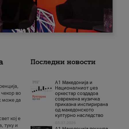
а
Последни новости
А1 Македонија и
ренција,
Националниот џез
 чекор во
оркестар создадоа
современа музичка
к може да
приказна инспирирана
од македонското
културно наследство
вет кој е
03.07.2026
, туку и
A1 Македонија почнува