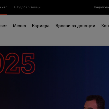
а нас
#ПодобарОнлајн
Надополн
свет
Медиа
Кариера
Броеви за донации
Кон