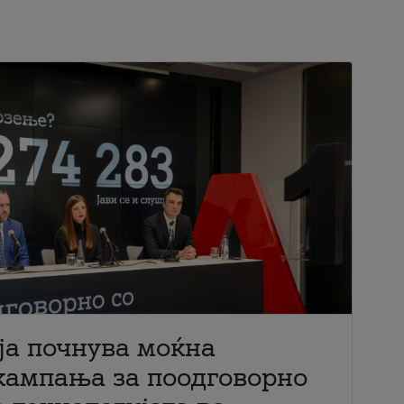
ја почнува моќна
кампања за поодговорно