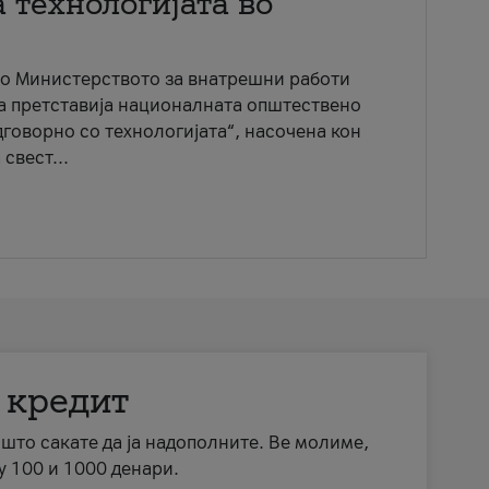
 технологијата во
со Министерството за внатрешни работи
ја претставија националната општествено
говорно со технологијата“, насочена кон
свест...
 кредит
а што сакате да ја надополните. Ве молиме,
у 100 и 1000 денари.