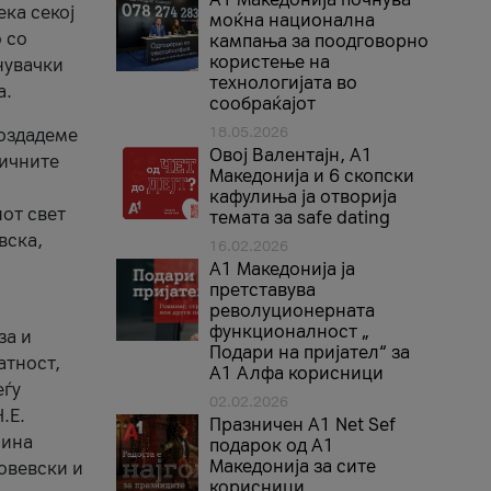
ека секој
моќна национална
 со
кампања за поодговорно
користење на
нувачки
технологијата во
а.
сообраќајот
18.05.2026
создадеме
Овој Валентајн, A1
тичните
Македонија и 6 скопски
кафулиња ја отворија
от свет
темата за safe dating
вска,
16.02.2026
А1 Македонија ја
претставува
револуционерната
функционалност „
за и
Подари на пријател“ за
атност,
А1 Алфа корисници
еѓу
02.02.2026
.Е.
Празничен A1 Net Sеf
лина
подарок од А1
Македонија за сите
овевски и
корисници