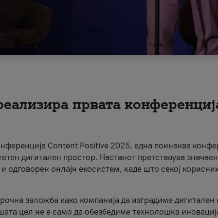
 реализира првата конференциј
онференција Content Positive 2025, една поинаква конфе
тетен дигитален простор. Настанот претставува значаен
 и одговорен онлајн екосистем, каде што секој корисни
орочна заложба како компанија да изградиме дигитален с
шата цел не е само да обезбедиме технолошка иновација