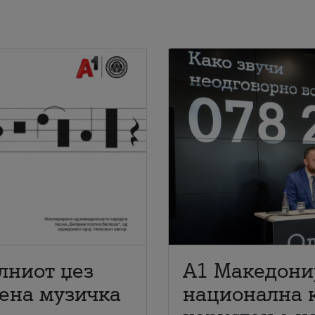
лниот џез
A1 Македони
мена музичка
национална 