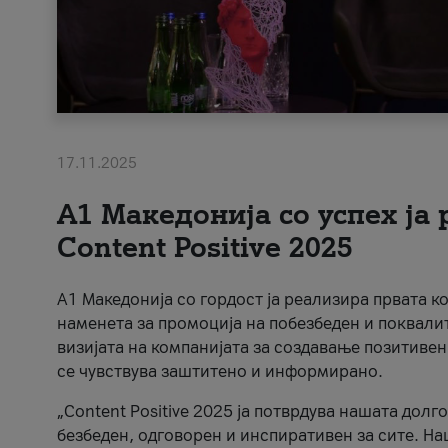
17.11.2025
А1 Македонија со успех ја
Content Positive 2025
А1 Македонија со гордост ја реализира првата к
наменета за промоција на побезбеден и поквали
визијата на компанијата за создавање позитивен
се чувствува заштитено и информирано.
„Content Positive 2025 ја потврдува нашата долг
безбеден, одговорен и инспиративен за сите. На