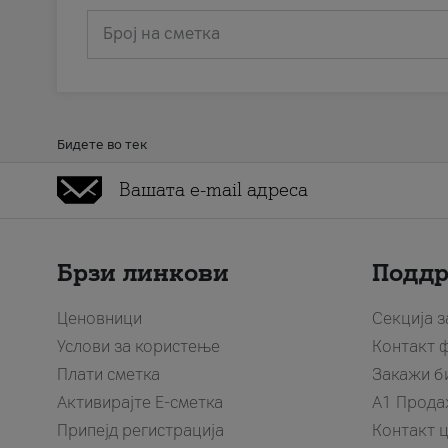
Број на сметка
Бидете во тек
Брзи линкови
Подд
Ценовници
Секција 
Услови за користење
Контакт 
Плати сметка
Закажи б
Активирајте Е-сметка
A1 Прода
Припејд регистрација
Контакт 