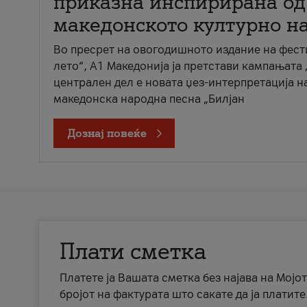
приказна инспирирана од
македонското културно н
Во пресрет на овогодишното издание на фест
лето“, А1 Македонија ја претстави кампањата 
централен дел е новата џез-интерпретација н
македонска народна песна „Билјан
Дознај повеќе
Плати сметка
Платете ја Вашата сметка без најава на Мојот
бројот на фактурата што сакате да ја платите