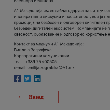
Елеонора Венинова.
А1 Македонија им се заблагодарува на сите учес
инспиративни дискусии и посветеност, кои ја на
промоција на безбеден и одговорен дигитален пр
безбеден дигитален екосистем. Компанијата ќе 
свесност, образование и одговорно користење н
Контакт за медиуми А1 Македонија:
Емилија Зографска
Корпоративни комуникации
тел. ++389 75 400505
e-mail: emilija.zografska@A1.mk
Назад