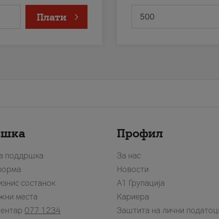
Плати
ршка
Профил
за поддршка
За нас
форма
Новости
изнис состанок
А1 Групација
жни места
Кариера
центар
077 1234
Заштита на лични податоц