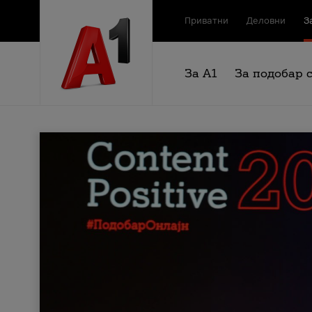
Приватни
Деловни
З
За А1
За подобар 