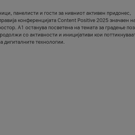
ници, панелисти и гости за нивниот активен придонес,
правија конференцијата Content Positive 2025 значаен н
остор. А1 останува посветена на темата за градење по
продолжи со активности и иницијативи кои поттикнуваа
а дигиталните технологии.