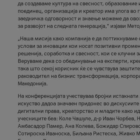
да создаваме култура на свесност, образование 
поединец, организација и креатор има улога во
заедничка одговорност и знаење можеме да ово
за развојот на следната генерација,“ изјави Ме
„Наша мисија како компанија е да поттикнуваме
услови за иновации кои носат позитивни промени
решенија, соработка и свесност, кои се клучни 
Веруваме дека со обединување на експерти, кре
така што секој корисник ќе се чувствува зашти
раководител на бизнис трансформација, корпор
Македонија.
На конференцијата учествуваа бројни истакнати 
искуство дадоа значаен придонес во дискусиите
дигитални права, креаторство и младите како ид
учесниците беа: Коле Чашуле, д-р Иван Чорбев, 
Амбасадор Памер, Ана Колева, Божидар Спировск
Сотироска Иваноска, Биљана Ристеска, Живко Му