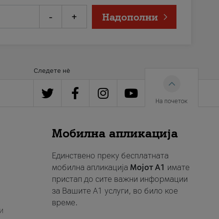
-
+
Надополни
Следете нè
На почеток
Мобилна апликација
Единствено преку бесплатната
мобилна апликација
Мојот A1
имате
пристап до сите важни информации
за Вашите A1 услуги, во било кое
време.
и