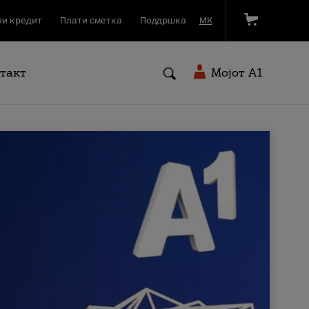
и кредит
Плати сметка
Поддршка
МК
такт
Мојот A1