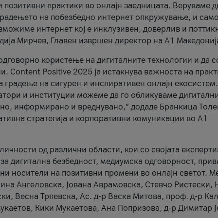
и позитивни практики во онлајн заедницата. Веруваме д
 градењето на побезбедно интернет опкружување, и само
зможиме интернет кој е инклузивен, доверлив и поттик
тодија Мирчев, Главен извршен директор на А1 Македониј
 одговорно користење на дигиталните технологии и да 
. Content Positive 2025 ја истакнува важноста на прак
за градење на сигурен и инспиративен онлајн екосистем.
атори и институции можеме да го обликуваме дигитални
тено, информирано и вреднувано,“ додаде Бранкица Толе
ативна стратегија и корпоративни комуникации во А1
личности од различни области, кои со својата експерти
 за дигитална безбедност, медиумска одговорност, прив
ни носители на позитивни промени во онлајн светот. М
Нина Ангеловска, Јована Аврамовска, Стевчо Ристески, Н
и, Весна Трпевска, Ас. д-р Васка Митова, проф. д-р Ка
каетов, Кики Мукаетова, Ана Попризова, д-р Димитар Ј