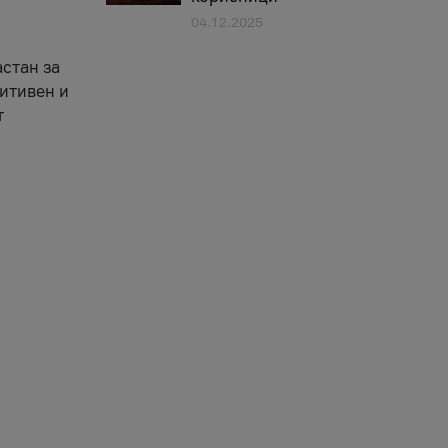
04.12.2025
астан за
зитивен и
т