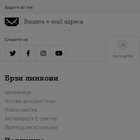
Бидете во тек
Следете нè
На почеток
Брзи линкови
Ценовници
Услови за користење
Плати сметка
Активирајте Е-сметка
Припејд регистрација