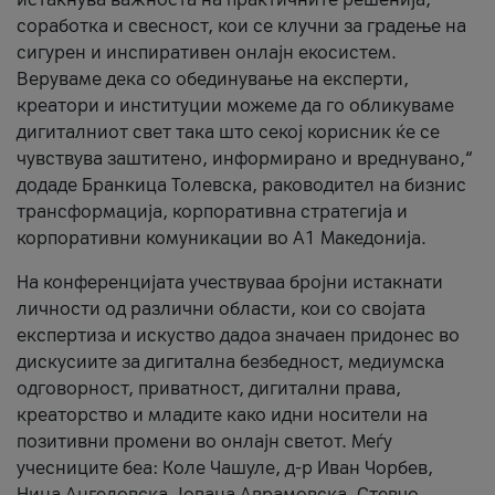
соработка и свесност, кои се клучни за градење на
сигурен и инспиративен онлајн екосистем.
Веруваме дека со обединување на експерти,
креатори и институции можеме да го обликуваме
дигиталниот свет така што секој корисник ќе се
чувствува заштитено, информирано и вреднувано,“
додаде Бранкица Толевска, раководител на бизнис
трансформација, корпоративна стратегија и
корпоративни комуникации во А1 Македонија.
На конференцијата учествуваа бројни истакнати
личности од различни области, кои со својата
експертиза и искуство дадоа значаен придонес во
дискусиите за дигитална безбедност, медиумска
одговорност, приватност, дигитални права,
креаторство и младите како идни носители на
позитивни промени во онлајн светот. Меѓу
учесниците беа: Коле Чашуле, д-р Иван Чорбев,
Нина Ангеловска, Јована Аврамовска, Стевчо