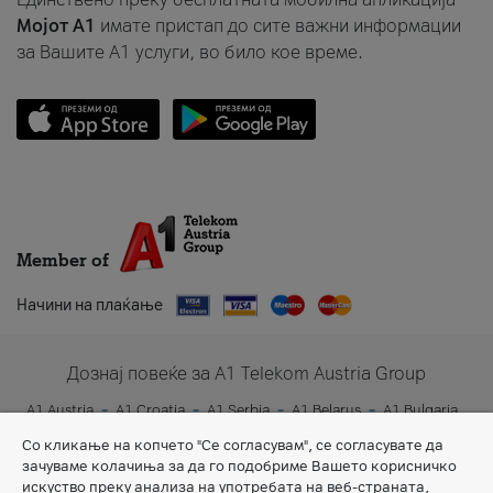
Мојот A1
имате пристап до сите важни информации
за Вашите A1 услуги, во било кое време.
Member of
Начини на плаќање
Дознај повеќе за A1 Telekom Austria Group
A1 Austria
A1 Croatia
A1 Serbia
A1 Belarus
A1 Bulgaria
A1 Slovenia
A1 Digital
Со кликање на копчето "Се согласувам", се согласувате да
зачуваме колачиња за да го подобриме Вашето корисничко
искуство преку анализа на употребата на веб-страната,