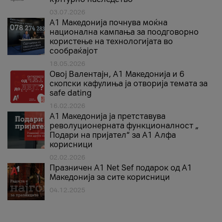
03.07.2026
A1 Македонија почнува моќна
национална кампања за поодговорно
користење на технологијата во
сообраќајот
18.05.2026
Овој Валентајн, A1 Македонија и 6
скопски кафулиња ја отворија темата за
safe dating
16.02.2026
А1 Македонија ја претставува
револуционерната функционалност „
Подари на пријател“ за А1 Алфа
корисници
02.02.2026
Празничен A1 Net Sеf подарок од А1
Македонија за сите корисници
04.12.2025