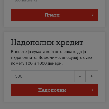
Број на сметка
Плати
Надополни кредит
Внесете ја сумата која што сакате да ја
надополните. Ве молиме, внесувајте сума
помеѓу 100 и 1000 денари.
-
+
Надополни