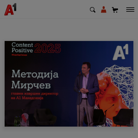
МК
EN
SQ
Приватни
Деловни
Поддршка
Надополни кредит
Плати сметка