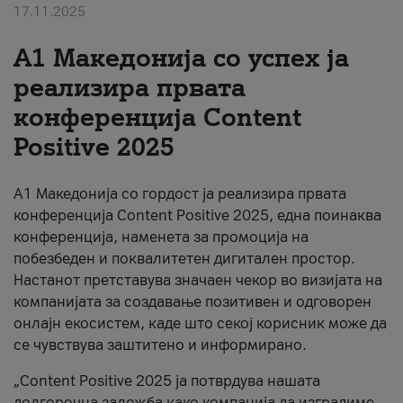
17.11.2025
За нас
А1 Македонија со успех ја
#ПодобарОнлајн
реализира првата
конференција Content
Positive 2025
А1 Македонија со гордост ја реализира првата
конференција Content Positive 2025, една поинаква
конференција, наменета за промоција на
побезбеден и поквалитетен дигитален простор.
Настанот претставува значаен чекор во визијата на
компанијата за создавање позитивен и одговорен
онлајн екосистем, каде што секој корисник може да
се чувствува заштитено и информирано.
„Content Positive 2025 ја потврдува нашата
долгорочна заложба како компанија да изградиме