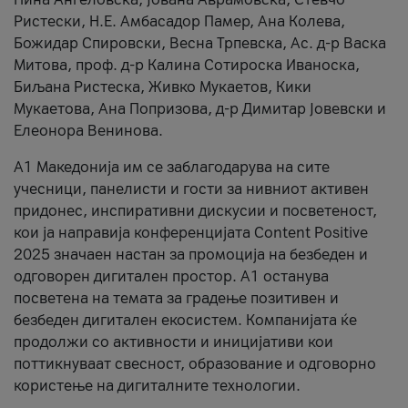
Ристески, Н.Е. Амбасадор Памер, Ана Колева,
Божидар Спировски, Весна Трпевска, Ас. д-р Васка
Митова, проф. д-р Калина Сотироска Иваноска,
Биљана Ристеска, Живко Мукаетов, Кики
Мукаетова, Ана Попризова, д-р Димитар Јовевски и
Елеонора Венинова.
А1 Македонија им се заблагодарува на сите
учесници, панелисти и гости за нивниот активен
придонес, инспиративни дискусии и посветеност,
кои ја направија конференцијата Content Positive
2025 значаен настан за промоција на безбеден и
одговорен дигитален простор. А1 останува
посветена на темата за градење позитивен и
безбеден дигитален екосистем. Компанијата ќе
продолжи со активности и иницијативи кои
поттикнуваат свесност, образование и одговорно
користење на дигиталните технологии.