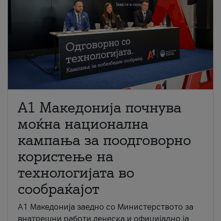
A1 Македонија почнува
моќна национална
кампања за поодговорно
користење на
технологијата во
сообраќајот
A1 Македонија заедно со Министерството за
внатрешни работи денеска и официјално ја