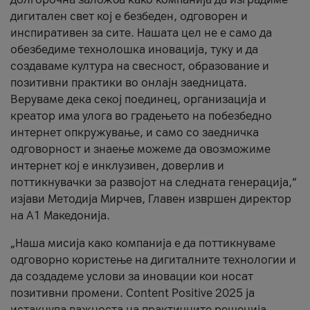
дигитален свет кој е безбеден, одговорен и
инспиративен за сите. Нашата цел не е само да
обезбедиме технолошка иновација, туку и да
создаваме култура на свесност, образование и
позитивни практики во онлајн заедницата.
Веруваме дека секој поединец, организација и
креатор има улога во градењето на побезбедно
интернет опкружување, и само со заедничка
одговорност и знаење можеме да овозможиме
интернет кој е инклузивен, доверлив и
поттикнувачки за развојот на следната генерација,“
изјави Методија Мирчев, Главен извршен директор
на А1 Македонија.
„Наша мисија како компанија е да поттикнуваме
одговорно користење на дигиталните технологии и
да создадеме услови за иновации кои носат
позитивни промени. Content Positive 2025 ја
истакнува важноста на практичните решенија,