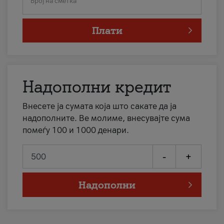
Број на сметка
Плати
Надополни кредит
Внесете ја сумата која што сакате да ја
надополните. Ве молиме, внесувајте сума
помеѓу 100 и 1000 денари.
-
+
Надополни