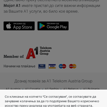
Мојот A1
имате пристап до сите важни информации
за Вашите A1 услуги, во било кое време.
Member of
Начини на плаќање
Дознај повеќе за A1 Telekom Austria Group
A1 Austria
A1 Croatia
A1 Serbia
A1 Belarus
A1 Bulgaria
A1 Slovenia
A1 Digital
Со кликање на копчето "Се согласувам", се согласувате да
зачуваме колачиња за да го подобриме Вашето корисничко
искуство преку анализа на употребата на веб-страната,