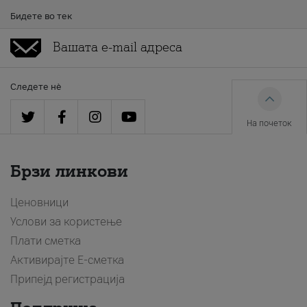
Бидете во тек
Следете нè
На почеток
Брзи линкови
Ценовници
Услови за користење
Плати сметка
Активирајте Е-сметка
Припејд регистрација