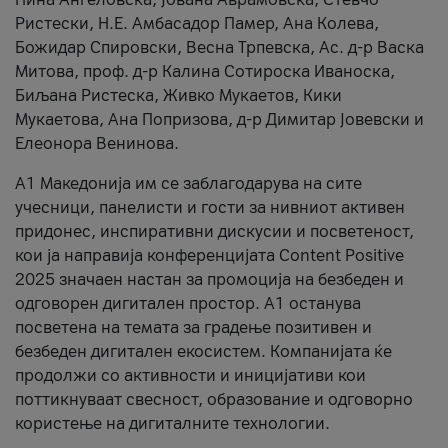
Ристески, Н.Е. Амбасадор Памер, Ана Колева,
Божидар Спировски, Весна Трпевска, Ас. д-р Васка
Митова, проф. д-р Калина Сотироска Иваноска,
Биљана Ристеска, Живко Мукаетов, Кики
Мукаетова, Ана Попризова, д-р Димитар Јовевски и
Елеонора Венинова.
А1 Македонија им се заблагодарува на сите
учесници, панелисти и гости за нивниот активен
придонес, инспиративни дискусии и посветеност,
кои ја направија конференцијата Content Positive
2025 значаен настан за промоција на безбеден и
одговорен дигитален простор. А1 останува
посветена на темата за градење позитивен и
безбеден дигитален екосистем. Компанијата ќе
продолжи со активности и иницијативи кои
поттикнуваат свесност, образование и одговорно
користење на дигиталните технологии.