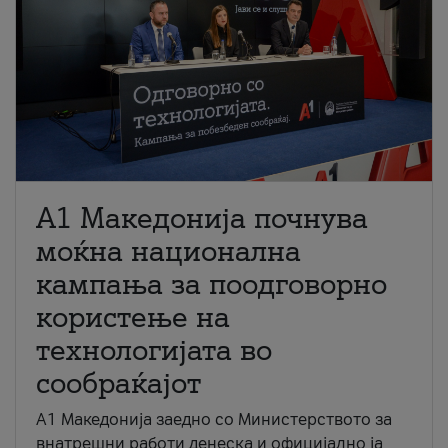
A1 Македонија почнува
моќна национална
кампања за поодговорно
користење на
технологијата во
сообраќајот
A1 Македонија заедно со Министерството за
внатрешни работи денеска и официјално ја