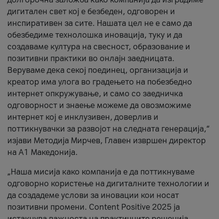
дигитален свет кој е безбеден, одговорен и
инспиративен за сите. Нашата цел не е само да
обезбедиме технолошка иновација, туку и да
создаваме култура на свесност, образование и
позитивни практики во онлајн заедницата.
Веруваме дека секој поединец, организација и
креатор има улога во градењето на побезбедно
интернет опкружување, и само со заедничка
одговорност и знаење можеме да овозможиме
интернет кој е инклузивен, доверлив и
поттикнувачки за развојот на следната генерација,“
изјави Методија Мирчев, Главен извршен директор
на А1 Македонија.
„Наша мисија како компанија е да поттикнуваме
одговорно користење на дигиталните технологии и
да создадеме услови за иновации кои носат
позитивни промени. Content Positive 2025 ја
истакнува важноста на практичните решенија,