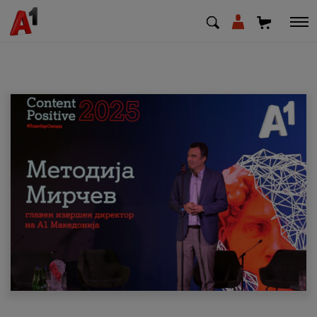
МК
EN
SQ
Приватни
Деловни
Поддршка
Надополни кредит
Плати сметка