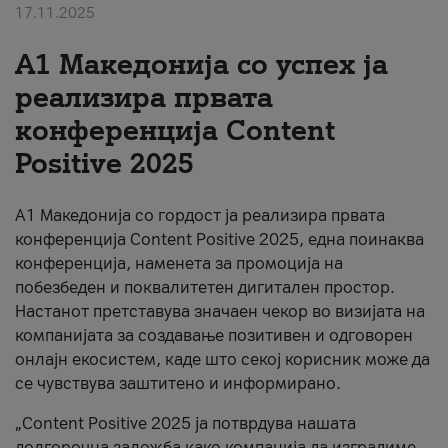
17.11.2025
За нас
А1 Македонија со успех ја
#ПодобарОнлајн
реализира првата
конференција Content
Positive 2025
А1 Македонија со гордост ја реализира првата
конференција Content Positive 2025, една поинаква
конференција, наменета за промоција на
побезбеден и поквалитетен дигитален простор.
Настанот претставува значаен чекор во визијата на
компанијата за создавање позитивен и одговорен
онлајн екосистем, каде што секој корисник може да
се чувствува заштитено и информирано.
„Content Positive 2025 ја потврдува нашата
долгорочна заложба како компанија да изградиме