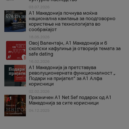
03.07.2026
A1 Македонија почнува моќна
национална кампања за поодговорно
користење на технологијата во
сообраќајот
18.05.2026
Овој Валентајн, A1 Македонија и 6
скопски кафулиња ја отворија темата за
safe dating
16.02.2026
А1 Македонија ја претставува
револуционерната функционалност „
Подари на пријател“ за А1 Алфа
корисници
02.02.2026
Празничен A1 Net Sеf подарок од А1
Македонија за сите корисници
04.12.2025