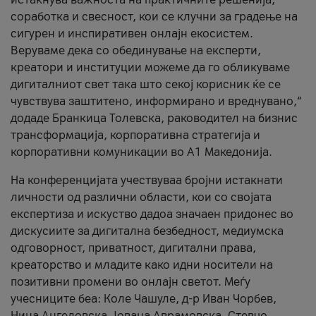
соработка и свесност, кои се клучни за градење на
сигурен и инспиративен онлајн екосистем.
Веруваме дека со обединување на експерти,
креатори и институции можеме да го обликуваме
дигиталниот свет така што секој корисник ќе се
чувствува заштитено, информирано и вреднувано,“
додаде Бранкица Толевска, раководител на бизнис
трансформација, корпоративна стратегија и
корпоративни комуникации во А1 Македонија.
На конференцијата учествуваа бројни истакнати
личности од различни области, кои со својата
експертиза и искуство дадоа значаен придонес во
дискусиите за дигитална безбедност, медиумска
одговорност, приватност, дигитални права,
креаторство и младите како идни носители на
позитивни промени во онлајн светот. Меѓу
учесниците беа: Коле Чашуле, д-р Иван Чорбев,
Нина Ангеловска, Јована Аврамовска, Стевчо