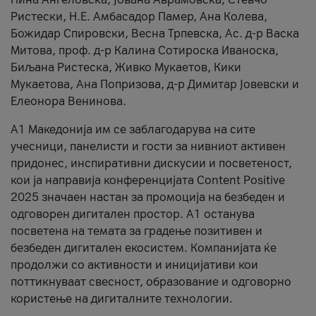
Ристески, Н.Е. Амбасадор Памер, Ана Колева,
Божидар Спировски, Весна Трпевска, Ас. д-р Васка
Митова, проф. д-р Калина Сотироска Иваноска,
Биљана Ристеска, Живко Мукаетов, Кики
Мукаетова, Ана Попризова, д-р Димитар Јовевски и
Елеонора Венинова.
А1 Македонија им се заблагодарува на сите
учесници, панелисти и гости за нивниот активен
придонес, инспиративни дискусии и посветеност,
кои ја направија конференцијата Content Positive
2025 значаен настан за промоција на безбеден и
одговорен дигитален простор. А1 останува
посветена на темата за градење позитивен и
безбеден дигитален екосистем. Компанијата ќе
продолжи со активности и иницијативи кои
поттикнуваат свесност, образование и одговорно
користење на дигиталните технологии.