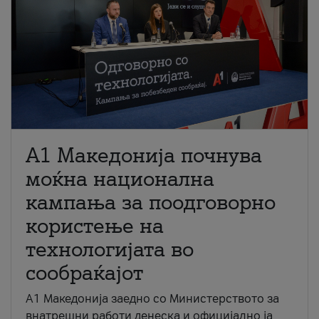
A1 Македонија почнува
моќна национална
кампања за поодговорно
користење на
технологијата во
сообраќајот
A1 Македонија заедно со Министерството за
внатрешни работи денеска и официјално ја