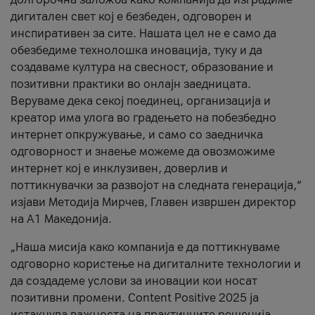
дигитален свет кој е безбеден, одговорен и
инспиративен за сите. Нашата цел не е само да
обезбедиме технолошка иновација, туку и да
создаваме култура на свесност, образование и
позитивни практики во онлајн заедницата.
Веруваме дека секој поединец, организација и
креатор има улога во градењето на побезбедно
интернет опкружување, и само со заедничка
одговорност и знаење можеме да овозможиме
интернет кој е инклузивен, доверлив и
поттикнувачки за развојот на следната генерација,“
изјави Методија Мирчев, Главен извршен директор
на А1 Македонија.
„Наша мисија како компанија е да поттикнуваме
одговорно користење на дигиталните технологии и
да создадеме услови за иновации кои носат
позитивни промени. Content Positive 2025 ја
истакнува важноста на практичните решенија,