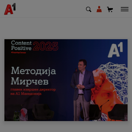
МК
EN
SQ
Приватни
Деловни
Поддршка
Надополни кредит
Плати сметка