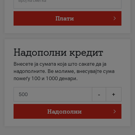
Број на сметка
Плати
Надополни кредит
Внесете ја сумата која што сакате да ја
надополните. Ве молиме, внесувајте сума
помеѓу 100 и 1000 денари.
-
+
Надополни