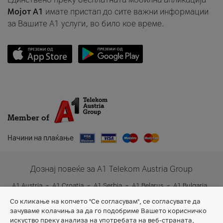
Мојот A1
имате пристап до сите важни информации
за Вашите A1 услуги, во било кое време.
Member of
Начини на плаќање
Дознај повеќе за A1 Telekom Austria Group
A1 Austria
A1 Croatia
A1 Serbia
A1 Belarus
A1 Bulgaria
A1 Slovenia
A1 Digital
Со кликање на копчето "Се согласувам", се согласувате да
зачуваме колачиња за да го подобриме Вашето корисничко
искуство преку анализа на употребата на веб-страната,