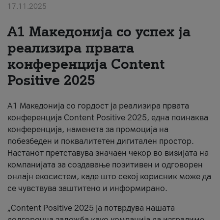
17.11.2025
За нас
А1 Македонија со успех ја
#ПодобарОнлајн
реализира првата
конференција Content
Positive 2025
А1 Македонија со гордост ја реализира првата
конференција Content Positive 2025, една поинаква
конференција, наменета за промоција на
побезбеден и поквалитетен дигитален простор.
Настанот претставува значаен чекор во визијата на
компанијата за создавање позитивен и одговорен
онлајн екосистем, каде што секој корисник може да
се чувствува заштитено и информирано.
„Content Positive 2025 ја потврдува нашата
долгорочна заложба како компанија да изградиме