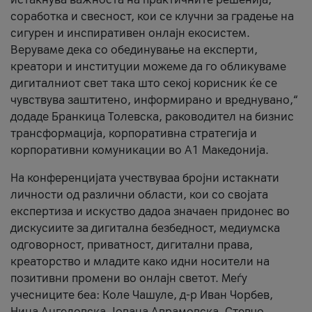
соработка и свесност, кои се клучни за градење на
сигурен и инспиративен онлајн екосистем.
Веруваме дека со обединување на експерти,
креатори и институции можеме да го обликуваме
дигиталниот свет така што секој корисник ќе се
чувствува заштитено, информирано и вреднувано,“
додаде Бранкица Толевска, раководител на бизнис
трансформација, корпоративна стратегија и
корпоративни комуникации во А1 Македонија.
На конференцијата учествуваа бројни истакнати
личности од различни области, кои со својата
експертиза и искуство дадоа значаен придонес во
дискусиите за дигитална безбедност, медиумска
одговорност, приватност, дигитални права,
креаторство и младите како идни носители на
позитивни промени во онлајн светот. Меѓу
учесниците беа: Коле Чашуле, д-р Иван Чорбев,
Нина Ангеловска, Јована Аврамовска, Стевчо