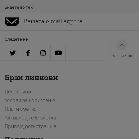
Бидете во тек
Следете нè
На почеток
Брзи линкови
Ценовници
Услови за користење
Плати сметка
Активирајте Е-сметка
Припејд регистрација