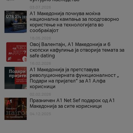
03.07.2026
A1 Македонија почнува моќна
национална кампања за поодговорно
користење на технологијата во
сообраќајот
18.05.2026
Овој Валентајн, A1 Македонија и 6
скопски кафулиња ја отворија темата за
safe dating
16.02.2026
А1 Македонија ја претставува
револуционерната функционалност „
Подари на пријател“ за А1 Алфа
корисници
02.02.2026
Празничен A1 Net Sеf подарок од А1
Македонија за сите корисници
04.12.2025