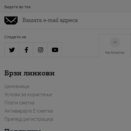
Бидете во тек
Следете нè
На почеток
Брзи линкови
Ценовници
Услови за користење
Плати сметка
Активирајте Е-сметка
Припејд регистрација