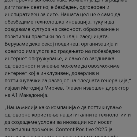
дигитален свет кој е безбеден, одговорен и
инспиративен за сите. Нашата цел не е само да
обезбедиме технолошка иновација, туку и да
создаваме култура на свесност, образование и
позитивни практики во онлајн заедницата.
Веруваме дека секој поединец, организација и
креатор има улога во градењето на побезбедно
интернет опкружување, и само со заедничка
одговорност и знаење можеме да овозможиме
интернет кој е инклузивен, доверлив и
поттикнувачки за развојот на следната генерација,“
изјави Методија Мирчев, Главен извршен директор
на А1 Македонија.
„Наша мисија како компанија е да поттикнуваме
одговорно користење на дигиталните технологии и
да создадеме услови за иновации кои носат
позитивни промени. Content Positive 2025 ја
истакнува важноста на практичните решенија,