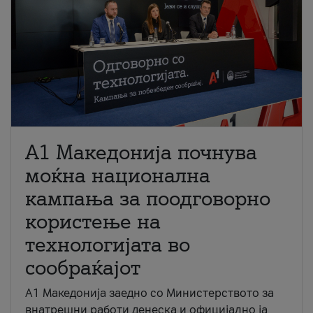
A1 Македонија почнува
моќна национална
кампања за поодговорно
користење на
технологијата во
сообраќајот
A1 Македонија заедно со Министерството за
внатрешни работи денеска и официјално ја