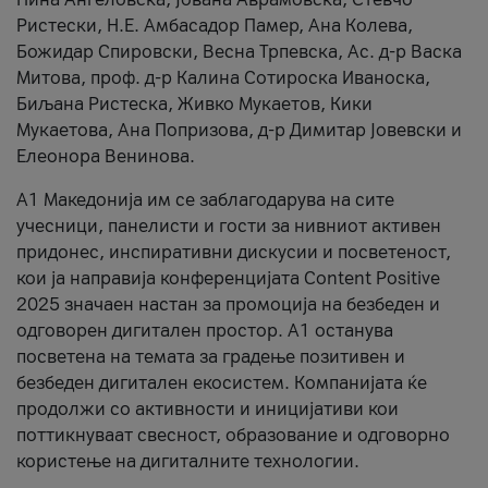
Ристески, Н.Е. Амбасадор Памер, Ана Колева,
Божидар Спировски, Весна Трпевска, Ас. д-р Васка
Митова, проф. д-р Калина Сотироска Иваноска,
Биљана Ристеска, Живко Мукаетов, Кики
Мукаетова, Ана Попризова, д-р Димитар Јовевски и
Елеонора Венинова.
А1 Македонија им се заблагодарува на сите
учесници, панелисти и гости за нивниот активен
придонес, инспиративни дискусии и посветеност,
кои ја направија конференцијата Content Positive
2025 значаен настан за промоција на безбеден и
одговорен дигитален простор. А1 останува
посветена на темата за градење позитивен и
безбеден дигитален екосистем. Компанијата ќе
продолжи со активности и иницијативи кои
поттикнуваат свесност, образование и одговорно
користење на дигиталните технологии.