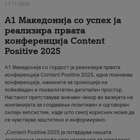
17.11.2025
За нас
А1 Македонија со успех ја
#ПодобарОнлајн
реализира првата
конференција Content
Positive 2025
А1 Македонија со гордост ја реализира првата
конференција Content Positive 2025, една поинаква
конференција, наменета за промоција на
побезбеден и поквалитетен дигитален простор.
Настанот претставува значаен чекор во визијата на
компанијата за создавање позитивен и одговорен
онлајн екосистем, каде што секој корисник може да
се чувствува заштитено и информирано.
„Content Positive 2025 ја потврдува нашата
долгорочна заложба како компанија да изградиме