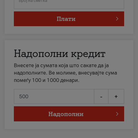
Број на сметка
Плати
Надополни кредит
Внесете ја сумата која што сакате да ја
надополните. Ве молиме, внесувајте сума
помеѓу 100 и 1000 денари.
-
+
Надополни