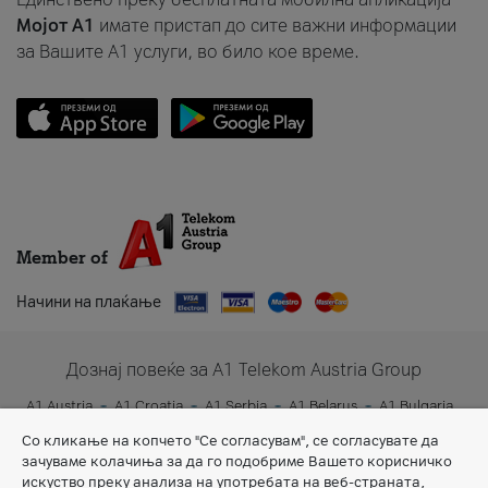
Мојот A1
имате пристап до сите важни информации
за Вашите A1 услуги, во било кое време.
Member of
Начини на плаќање
Дознај повеќе за A1 Telekom Austria Group
A1 Austria
A1 Croatia
A1 Serbia
A1 Belarus
A1 Bulgaria
A1 Slovenia
A1 Digital
Со кликање на копчето "Се согласувам", се согласувате да
зачуваме колачиња за да го подобриме Вашето корисничко
искуство преку анализа на употребата на веб-страната,