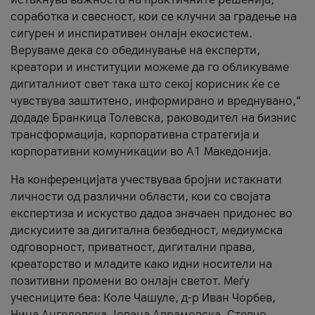
соработка и свесност, кои се клучни за градење на
сигурен и инспиративен онлајн екосистем.
Веруваме дека со обединување на експерти,
креатори и институции можеме да го обликуваме
дигиталниот свет така што секој корисник ќе се
чувствува заштитено, информирано и вреднувано,“
додаде Бранкица Толевска, раководител на бизнис
трансформација, корпоративна стратегија и
корпоративни комуникации во А1 Македонија.
На конференцијата учествуваа бројни истакнати
личности од различни области, кои со својата
експертиза и искуство дадоа значаен придонес во
дискусиите за дигитална безбедност, медиумска
одговорност, приватност, дигитални права,
креаторство и младите како идни носители на
позитивни промени во онлајн светот. Меѓу
учесниците беа: Коле Чашуле, д-р Иван Чорбев,
Нина Ангеловска, Јована Аврамовска, Стевчо