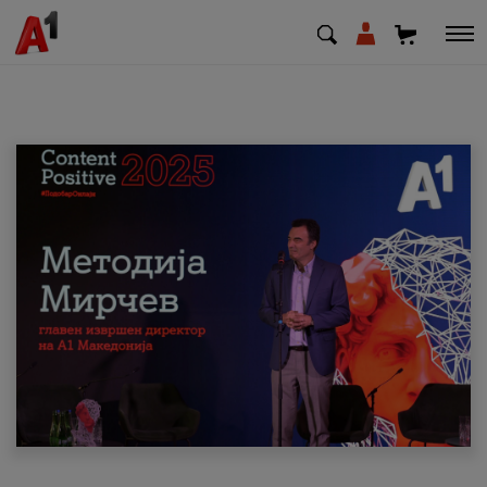
МК
EN
SQ
Приватни
Деловни
Поддршка
Надополни кредит
Плати сметка