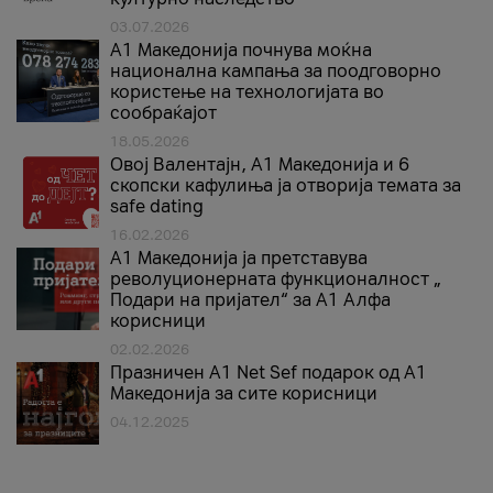
03.07.2026
A1 Македонија почнува моќна
национална кампања за поодговорно
користење на технологијата во
сообраќајот
18.05.2026
Овој Валентајн, A1 Македонија и 6
скопски кафулиња ја отворија темата за
safe dating
16.02.2026
А1 Македонија ја претставува
револуционерната функционалност „
Подари на пријател“ за А1 Алфа
корисници
02.02.2026
Празничен A1 Net Sеf подарок од А1
Македонија за сите корисници
04.12.2025