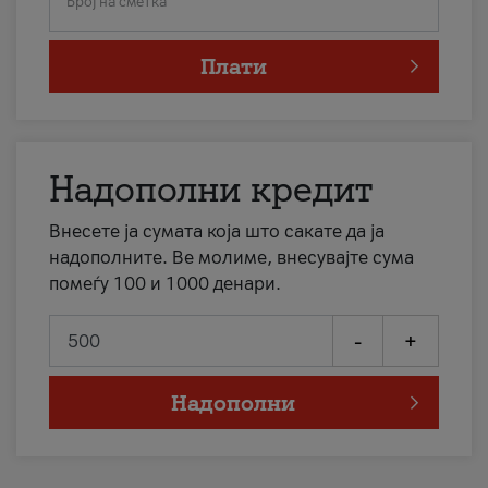
Број на сметка
Плати
Надополни кредит
Внесете ја сумата која што сакате да ја
надополните. Ве молиме, внесувајте сума
помеѓу 100 и 1000 денари.
-
+
Надополни