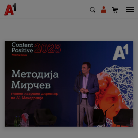
МК
EN
SQ
Приватни
Деловни
Поддршка
Надополни кредит
Плати сметка