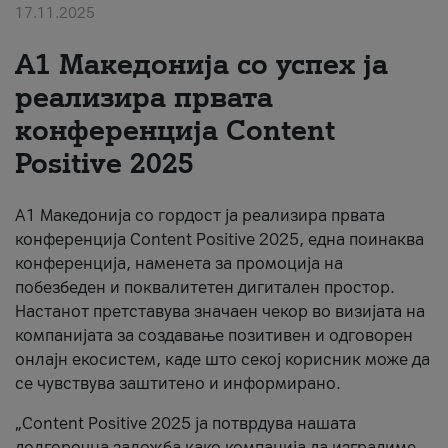
17.11.2025
За нас
А1 Македонија со успех ја
#ПодобарОнлајн
реализира првата
конференција Content
Positive 2025
А1 Македонија со гордост ја реализира првата
конференција Content Positive 2025, една поинаква
конференција, наменета за промоција на
побезбеден и поквалитетен дигитален простор.
Настанот претставува значаен чекор во визијата на
компанијата за создавање позитивен и одговорен
онлајн екосистем, каде што секој корисник може да
се чувствува заштитено и информирано.
„Content Positive 2025 ја потврдува нашата
долгорочна заложба како компанија да изградиме