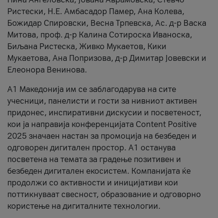
Ристески, Н.Е. Амбасадор Памер, Ана Колева,
Божидар Спировски, Весна Трпевска, Ас. д-р Васка
Митова, проф. д-р Калина Сотироска Иваноска,
Биљана Ристеска, Живко Мукаетов, Кики
Мукаетова, Ана Попризова, д-р Димитар Јовевски и
Елеонора Венинова.
А1 Македонија им се заблагодарува на сите
учесници, панелисти и гости за нивниот активен
придонес, инспиративни дискусии и посветеност,
кои ја направија конференцијата Content Positive
2025 значаен настан за промоција на безбеден и
одговорен дигитален простор. А1 останува
посветена на темата за градење позитивен и
безбеден дигитален екосистем. Компанијата ќе
продолжи со активности и иницијативи кои
поттикнуваат свесност, образование и одговорно
користење на дигиталните технологии.