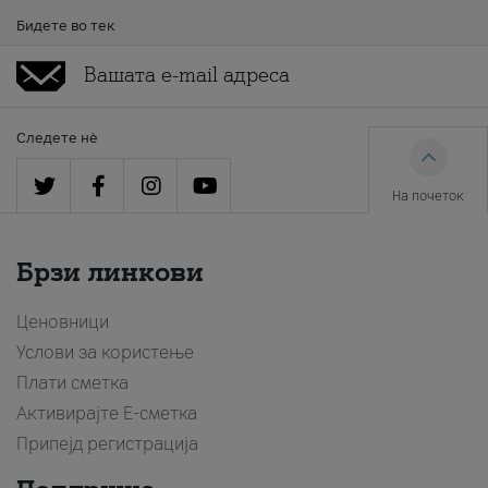
Бидете во тек
Следете нè
На почеток
Брзи линкови
Ценовници
Услови за користење
Плати сметка
Активирајте Е-сметка
Припејд регистрација