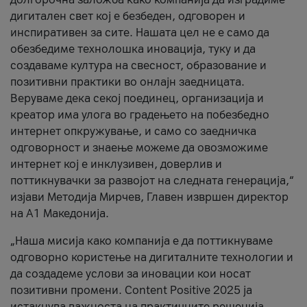
дигитален свет кој е безбеден, одговорен и
инспиративен за сите. Нашата цел не е само да
обезбедиме технолошка иновација, туку и да
создаваме култура на свесност, образование и
позитивни практики во онлајн заедницата.
Веруваме дека секој поединец, организација и
креатор има улога во градењето на побезбедно
интернет опкружување, и само со заедничка
одговорност и знаење можеме да овозможиме
интернет кој е инклузивен, доверлив и
поттикнувачки за развојот на следната генерација,“
изјави Методија Мирчев, Главен извршен директор
на А1 Македонија.
„Наша мисија како компанија е да поттикнуваме
одговорно користење на дигиталните технологии и
да создадеме услови за иновации кои носат
позитивни промени. Content Positive 2025 ја
истакнува важноста на практичните решенија,