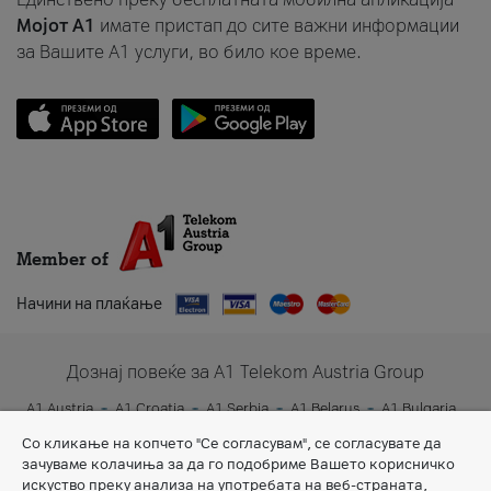
Мојот A1
имате пристап до сите важни информации
за Вашите A1 услуги, во било кое време.
Member of
Начини на плаќање
Дознај повеќе за A1 Telekom Austria Group
A1 Austria
A1 Croatia
A1 Serbia
A1 Belarus
A1 Bulgaria
A1 Slovenia
A1 Digital
Со кликање на копчето "Се согласувам", се согласувате да
зачуваме колачиња за да го подобриме Вашето корисничко
искуство преку анализа на употребата на веб-страната,