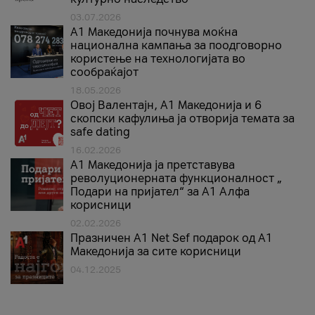
03.07.2026
A1 Македонија почнува моќна
национална кампања за поодговорно
користење на технологијата во
сообраќајот
18.05.2026
Овој Валентајн, A1 Македонија и 6
скопски кафулиња ја отворија темата за
safe dating
16.02.2026
А1 Македонија ја претставува
револуционерната функционалност „
Подари на пријател“ за А1 Алфа
корисници
02.02.2026
Празничен A1 Net Sеf подарок од А1
Македонија за сите корисници
04.12.2025