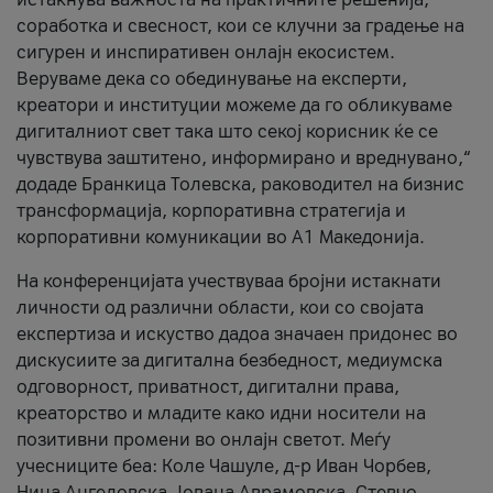
соработка и свесност, кои се клучни за градење на
сигурен и инспиративен онлајн екосистем.
Веруваме дека со обединување на експерти,
креатори и институции можеме да го обликуваме
дигиталниот свет така што секој корисник ќе се
чувствува заштитено, информирано и вреднувано,“
додаде Бранкица Толевска, раководител на бизнис
трансформација, корпоративна стратегија и
корпоративни комуникации во А1 Македонија.
На конференцијата учествуваа бројни истакнати
личности од различни области, кои со својата
експертиза и искуство дадоа значаен придонес во
дискусиите за дигитална безбедност, медиумска
одговорност, приватност, дигитални права,
креаторство и младите како идни носители на
позитивни промени во онлајн светот. Меѓу
учесниците беа: Коле Чашуле, д-р Иван Чорбев,
Нина Ангеловска, Јована Аврамовска, Стевчо