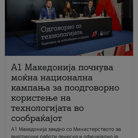
A1 Македонија почнува
моќна национална
кампања за поодговорно
користење на
технологијата во
сообраќајот
A1 Македонија заедно со Министерството за
внатрешни работи денеска и официјално ја