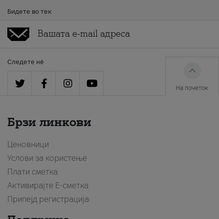
Бидете во тек
Следете нè
На почеток
Брзи линкови
Ценовници
Услови за користење
Плати сметка
Активирајте Е-сметка
Припејд регистрација