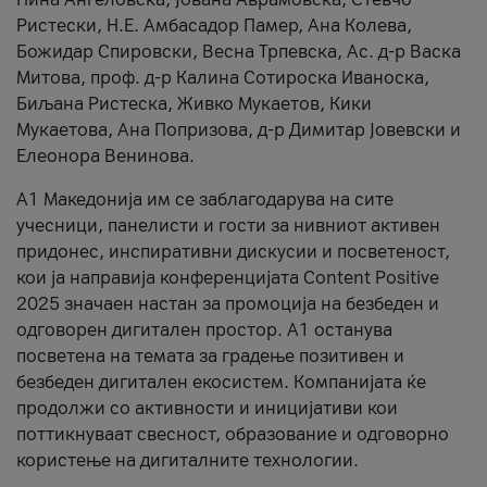
Ристески, Н.Е. Амбасадор Памер, Ана Колева,
Божидар Спировски, Весна Трпевска, Ас. д-р Васка
Митова, проф. д-р Калина Сотироска Иваноска,
Биљана Ристеска, Живко Мукаетов, Кики
Мукаетова, Ана Попризова, д-р Димитар Јовевски и
Елеонора Венинова.
А1 Македонија им се заблагодарува на сите
учесници, панелисти и гости за нивниот активен
придонес, инспиративни дискусии и посветеност,
кои ја направија конференцијата Content Positive
2025 значаен настан за промоција на безбеден и
одговорен дигитален простор. А1 останува
посветена на темата за градење позитивен и
безбеден дигитален екосистем. Компанијата ќе
продолжи со активности и иницијативи кои
поттикнуваат свесност, образование и одговорно
користење на дигиталните технологии.