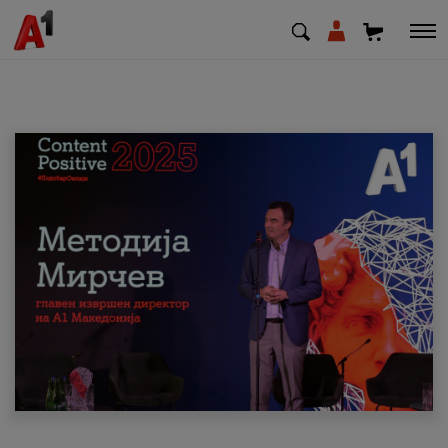
МК
EN
SQ
Приватни
Деловни
Поддршка
Надополни кредит
Плати сметка