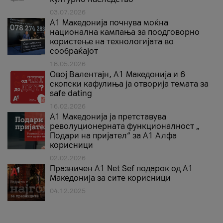
03.07.2026
A1 Македонија почнува моќна
национална кампања за поодговорно
користење на технологијата во
сообраќајот
18.05.2026
Овој Валентајн, A1 Македонија и 6
скопски кафулиња ја отворија темата за
safe dating
16.02.2026
А1 Македонија ја претставува
револуционерната функционалност „
Подари на пријател“ за А1 Алфа
корисници
02.02.2026
Празничен A1 Net Sеf подарок од А1
Македонија за сите корисници
04.12.2025