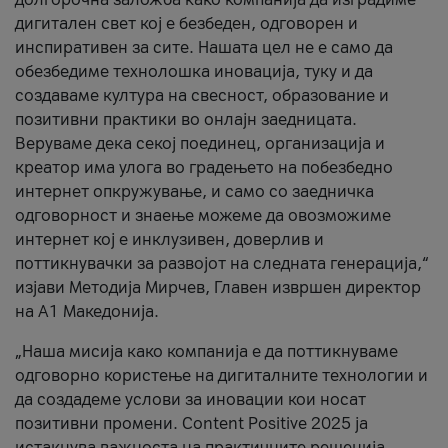
дигитален свет кој е безбеден, одговорен и
инспиративен за сите. Нашата цел не е само да
обезбедиме технолошка иновација, туку и да
создаваме култура на свесност, образование и
позитивни практики во онлајн заедницата.
Веруваме дека секој поединец, организација и
креатор има улога во градењето на побезбедно
интернет опкружување, и само со заедничка
одговорност и знаење можеме да овозможиме
интернет кој е инклузивен, доверлив и
поттикнувачки за развојот на следната генерација,“
изјави Методија Мирчев, Главен извршен директор
на А1 Македонија.
„Наша мисија како компанија е да поттикнуваме
одговорно користење на дигиталните технологии и
да создадеме услови за иновации кои носат
позитивни промени. Content Positive 2025 ја
истакнува важноста на практичните решенија,