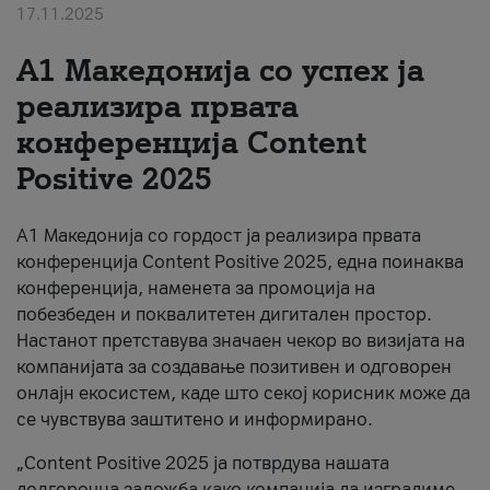
17.11.2025
За нас
А1 Македонија со успех ја
#ПодобарОнлајн
реализира првата
конференција Content
Positive 2025
А1 Македонија со гордост ја реализира првата
конференција Content Positive 2025, една поинаква
конференција, наменета за промоција на
побезбеден и поквалитетен дигитален простор.
Настанот претставува значаен чекор во визијата на
компанијата за создавање позитивен и одговорен
онлајн екосистем, каде што секој корисник може да
се чувствува заштитено и информирано.
„Content Positive 2025 ја потврдува нашата
долгорочна заложба како компанија да изградиме