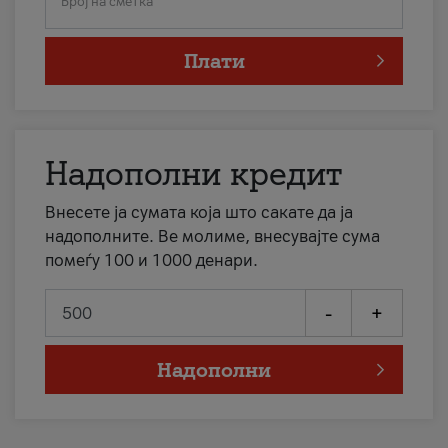
Број на сметка
Плати
Надополни кредит
Внесете ја сумата која што сакате да ја
надополните. Ве молиме, внесувајте сума
помеѓу 100 и 1000 денари.
-
+
Надополни