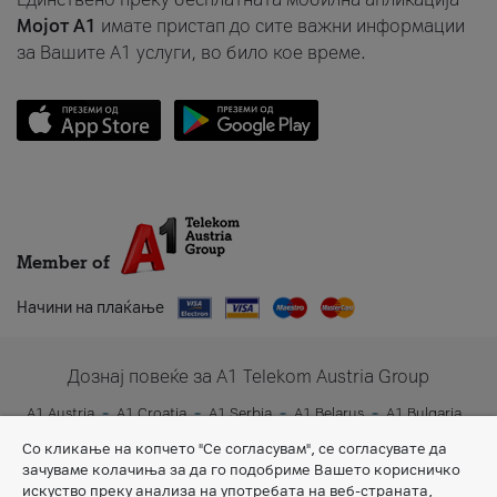
Мојот A1
имате пристап до сите важни информации
за Вашите A1 услуги, во било кое време.
Member of
Начини на плаќање
Дознај повеќе за A1 Telekom Austria Group
A1 Austria
A1 Croatia
A1 Serbia
A1 Belarus
A1 Bulgaria
A1 Slovenia
A1 Digital
Со кликање на копчето "Се согласувам", се согласувате да
зачуваме колачиња за да го подобриме Вашето корисничко
искуство преку анализа на употребата на веб-страната,