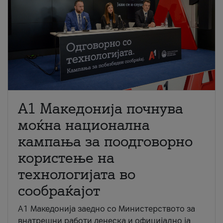
A1 Македонија почнува
моќна национална
кампања за поодговорно
користење на
технологијата во
сообраќајот
A1 Македонија заедно со Министерството за
внатрешни работи денеска и официјално ја