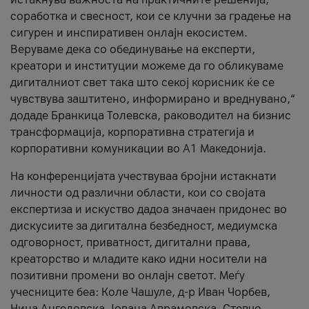
соработка и свесност, кои се клучни за градење на
сигурен и инспиративен онлајн екосистем.
Веруваме дека со обединување на експерти,
креатори и институции можеме да го обликуваме
дигиталниот свет така што секој корисник ќе се
чувствува заштитено, информирано и вреднувано,“
додаде Бранкица Толевска, раководител на бизнис
трансформација, корпоративна стратегија и
корпоративни комуникации во А1 Македонија.
На конференцијата учествуваа бројни истакнати
личности од различни области, кои со својата
експертиза и искуство дадоа значаен придонес во
дискусиите за дигитална безбедност, медиумска
одговорност, приватност, дигитални права,
креаторство и младите како идни носители на
позитивни промени во онлајн светот. Меѓу
учесниците беа: Коле Чашуле, д-р Иван Чорбев,
Нина Ангеловска, Јована Аврамовска, Стевчо