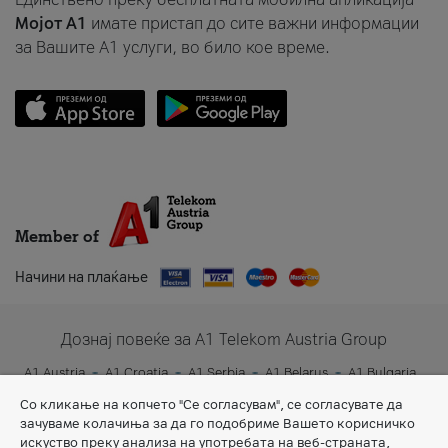
Мојот A1
имате пристап до сите важни информации
за Вашите A1 услуги, во било кое време.
Member of
Начини на плаќање
Дознај повеќе за A1 Telekom Austria Group
A1 Austria
A1 Croatia
A1 Serbia
A1 Belarus
A1 Bulgaria
A1 Slovenia
A1 Digital
Со кликање на копчето "Се согласувам", се согласувате да
зачуваме колачиња за да го подобриме Вашето корисничко
искуство преку анализа на употребата на веб-страната,