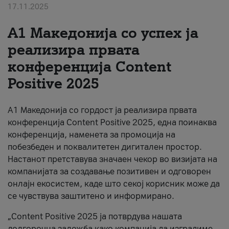
17.11.2025
За нас
А1 Македонија со успех ја
#ПодобарОнлајн
реализира првата
конференција Content
Positive 2025
А1 Македонија со гордост ја реализира првата
конференција Content Positive 2025, една поинаква
конференција, наменета за промоција на
побезбеден и поквалитетен дигитален простор.
Настанот претставува значаен чекор во визијата на
компанијата за создавање позитивен и одговорен
онлајн екосистем, каде што секој корисник може да
се чувствува заштитено и информирано.
„Content Positive 2025 ја потврдува нашата
долгорочна заложба како компанија да изградиме