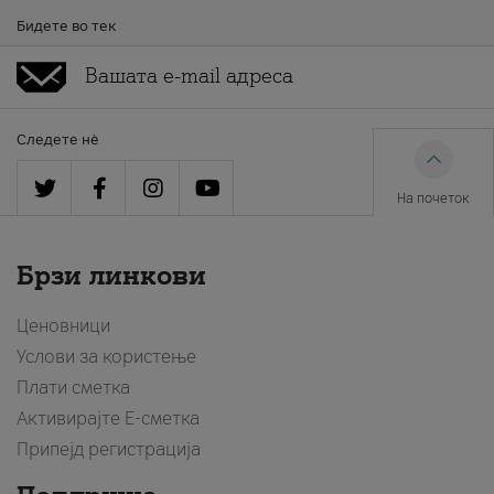
Бидете во тек
Следете нè
На почеток
Брзи линкови
Ценовници
Услови за користење
Плати сметка
Активирајте Е-сметка
Припејд регистрација