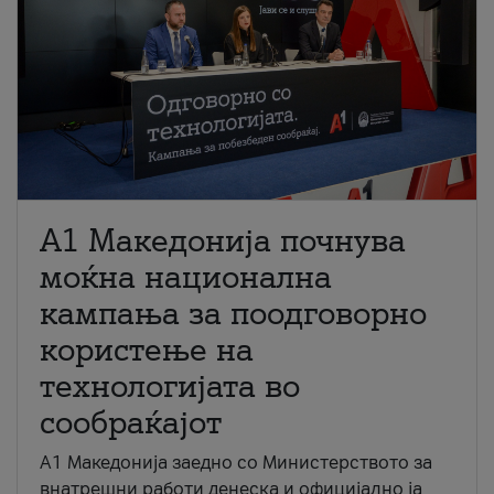
A1 Македонија почнува
моќна национална
кампања за поодговорно
користење на
технологијата во
сообраќајот
A1 Македонија заедно со Министерството за
внатрешни работи денеска и официјално ја