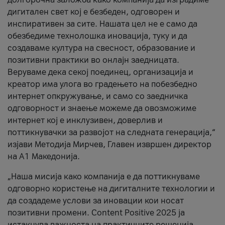
дигитален свет кој е безбеден, одговорен и
инспиративен за сите. Нашата цел не е само да
обезбедиме технолошка иновација, туку и да
создаваме култура на свесност, образование и
позитивни практики во онлајн заедницата.
Веруваме дека секој поединец, организација и
креатор има улога во градењето на побезбедно
интернет опкружување, и само со заедничка
одговорност и знаење можеме да овозможиме
интернет кој е инклузивен, доверлив и
поттикнувачки за развојот на следната генерација,“
изјави Методија Мирчев, Главен извршен директор
на А1 Македонија.
„Наша мисија како компанија е да поттикнуваме
одговорно користење на дигиталните технологии и
да создадеме услови за иновации кои носат
позитивни промени. Content Positive 2025 ја
истакнува важноста на практичните решенија,