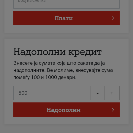
Број на сметка
Плати
Надополни кредит
Внесете ја сумата која што сакате да ја
надополните. Ве молиме, внесувајте сума
помеѓу 100 и 1000 денари.
-
+
Надополни