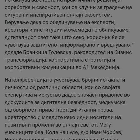
соработка и свесност, кои се клучни за градење на
сигурен и инспиративен онлајн екосистем.
Веруваме дека со обединување на експерти,
креатори и институции можеме да го обликуваме
дигиталниот свет така што секој корисник ќе се
чувствува заштитено, информирано и вреднувано,“
додаде Бранкица Толевска, раководител на бизнис
трансформација, корпоративна стратегија и
корпоративни комуникации во А1 Македонија.
На конференцијата учествуваа бројни истакнати
личности од различни области, кои со својата
експертиза и искуство дадоа значаен придонес во
дискусиите за дигитална безбедност, медиумска
одговорност, приватност, дигитални права,
креаторство и младите како идни носители на
позитивни промени во онлајн светот. Меѓу
учесниците беа: Коле Чашуле, д-р Иван Чорбев,
Нина Ангеловска, Јована Аврамовска, Стевчо