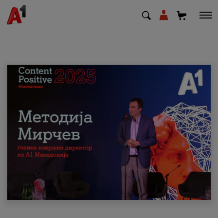
МК
EN
SQ
Приватни
Деловни
Поддршка
Надополни кредит
Плати сметка