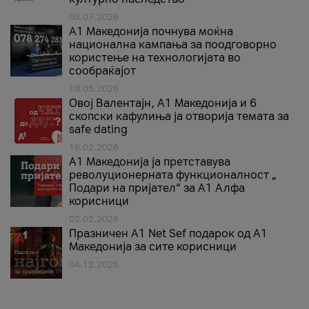
03.07.2026
A1 Македонија почнува моќна
национална кампања за поодговорно
користење на технологијата во
сообраќајот
18.05.2026
Овој Валентајн, A1 Македонија и 6
скопски кафулиња ја отворија темата за
safe dating
16.02.2026
А1 Македонија ја претставува
револуционерната функционалност „
Подари на пријател“ за А1 Алфа
корисници
02.02.2026
Празничен A1 Net Sеf подарок од А1
Македонија за сите корисници
04.12.2025