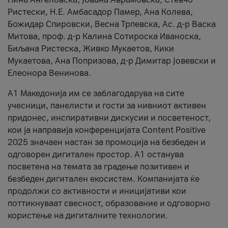
Ристески, Н.Е. Амбасадор Памер, Ана Колева,
Божидар Спировски, Весна Трпевска, Ас. д-р Васка
Митова, проф. д-р Калина Сотироска Иваноска,
Биљана Ристеска, Живко Мукаетов, Кики
Мукаетова, Ана Попризова, д-р Димитар Јовевски и
Елеонора Венинова.
А1 Македонија им се заблагодарува на сите
учесници, панелисти и гости за нивниот активен
придонес, инспиративни дискусии и посветеност,
кои ја направија конференцијата Content Positive
2025 значаен настан за промоција на безбеден и
одговорен дигитален простор. А1 останува
посветена на темата за градење позитивен и
безбеден дигитален екосистем. Компанијата ќе
продолжи со активности и иницијативи кои
поттикнуваат свесност, образование и одговорно
користење на дигиталните технологии.