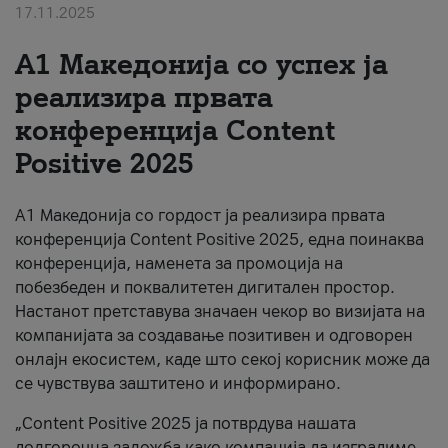
17.11.2025
За нас
А1 Македонија со успех ја
#ПодобарОнлајн
реализира првата
конференција Content
Positive 2025
А1 Македонија со гордост ја реализира првата
конференција Content Positive 2025, една поинаква
конференција, наменета за промоција на
побезбеден и поквалитетен дигитален простор.
Настанот претставува значаен чекор во визијата на
компанијата за создавање позитивен и одговорен
онлајн екосистем, каде што секој корисник може да
се чувствува заштитено и информирано.
„Content Positive 2025 ја потврдува нашата
долгорочна заложба како компанија да изградиме