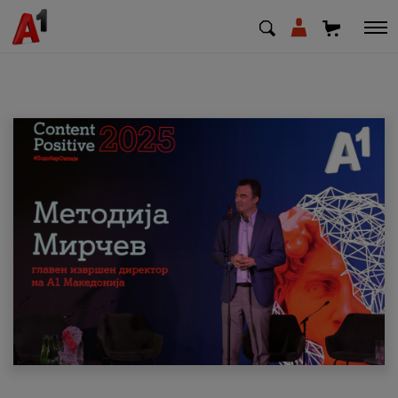
МК
EN
SQ
Приватни
Деловни
Поддршка
Надополни кредит
Плати сметка