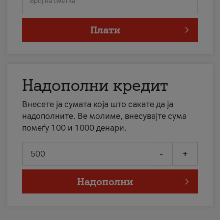
Број на сметка
Плати
Надополни кредит
Внесете ја сумата која што сакате да ја
надополните. Ве молиме, внесувајте сума
помеѓу 100 и 1000 денари.
-
+
Надополни