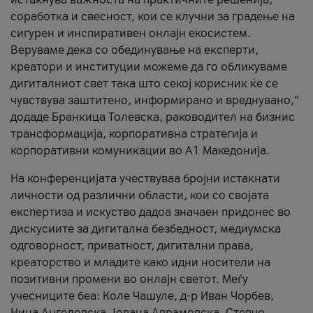
соработка и свесност, кои се клучни за градење на
сигурен и инспиративен онлајн екосистем.
Веруваме дека со обединување на експерти,
креатори и институции можеме да го обликуваме
дигиталниот свет така што секој корисник ќе се
чувствува заштитено, информирано и вреднувано,“
додаде Бранкица Толевска, раководител на бизнис
трансформација, корпоративна стратегија и
корпоративни комуникации во А1 Македонија.
На конференцијата учествуваа бројни истакнати
личности од различни области, кои со својата
експертиза и искуство дадоа значаен придонес во
дискусиите за дигитална безбедност, медиумска
одговорност, приватност, дигитални права,
креаторство и младите како идни носители на
позитивни промени во онлајн светот. Меѓу
учесниците беа: Коле Чашуле, д-р Иван Чорбев,
Нина Ангеловска, Јована Аврамовска, Стевчо