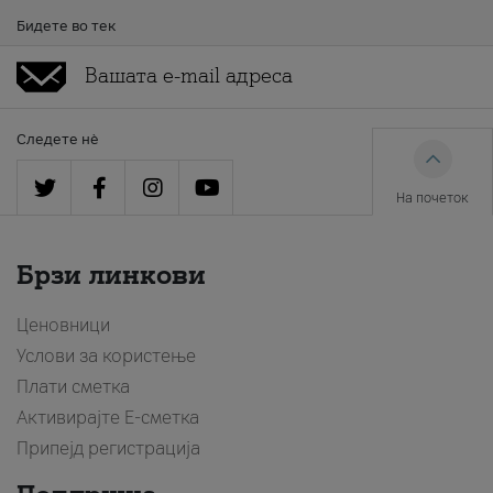
Бидете во тек
Следете нè
На почеток
Брзи линкови
Ценовници
Услови за користење
Плати сметка
Активирајте Е-сметка
Припејд регистрација