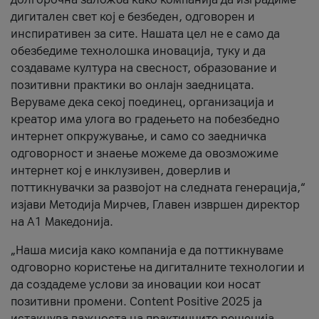
дигитален свет кој е безбеден, одговорен и
инспиративен за сите. Нашата цел не е само да
обезбедиме технолошка иновација, туку и да
создаваме култура на свесност, образование и
позитивни практики во онлајн заедницата.
Веруваме дека секој поединец, организација и
креатор има улога во градењето на побезбедно
интернет опкружување, и само со заедничка
одговорност и знаење можеме да овозможиме
интернет кој е инклузивен, доверлив и
поттикнувачки за развојот на следната генерација,“
изјави Методија Мирчев, Главен извршен директор
на А1 Македонија.
„Наша мисија како компанија е да поттикнуваме
одговорно користење на дигиталните технологии и
да создадеме услови за иновации кои носат
позитивни промени. Content Positive 2025 ја
истакнува важноста на практичните решенија,