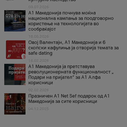
03.07.2026
A1 Македонија почнува моќна
национална кампања за поодговорно
користење на технологијата во
сообраќајот
18.05.2026
Овој Валентајн, A1 Македонија и 6
скопски кафулиња ја отворија темата за
safe dating
16.02.2026
А1 Македонија ја претставува
револуционерната функционалност „
Подари на пријател“ за А1 Алфа
корисници
02.02.2026
Празничен A1 Net Sеf подарок од А1
Македонија за сите корисници
04.12.2025