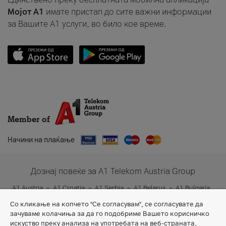
Мојот A1
имате пристап до сите важни информации
за Вашите A1 услуги, во било кое време.
Member of
Начини на плаќање
Дознај повеќе за A1 Telekom Austria Group
A1 Austria
A1 Croatia
A1 Serbia
A1 Belarus
A1 Bulgaria
A1 Slovenia
A1 Digital
Со кликање на копчето "Се согласувам", се согласувате да
зачуваме колачиња за да го подобриме Вашето корисничко
искуство преку анализа на употребата на веб-страната,