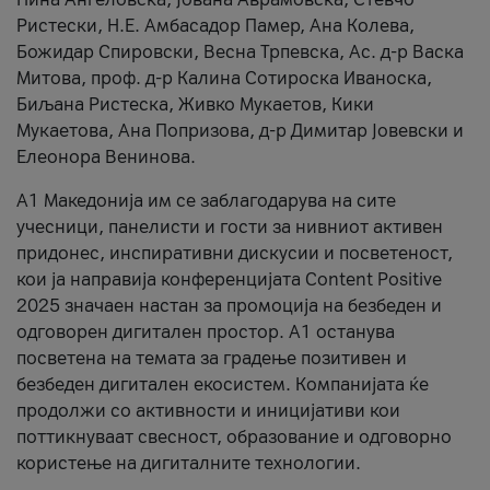
Ристески, Н.Е. Амбасадор Памер, Ана Колева,
Божидар Спировски, Весна Трпевска, Ас. д-р Васка
Митова, проф. д-р Калина Сотироска Иваноска,
Биљана Ристеска, Живко Мукаетов, Кики
Мукаетова, Ана Попризова, д-р Димитар Јовевски и
Елеонора Венинова.
А1 Македонија им се заблагодарува на сите
учесници, панелисти и гости за нивниот активен
придонес, инспиративни дискусии и посветеност,
кои ја направија конференцијата Content Positive
2025 значаен настан за промоција на безбеден и
одговорен дигитален простор. А1 останува
посветена на темата за градење позитивен и
безбеден дигитален екосистем. Компанијата ќе
продолжи со активности и иницијативи кои
поттикнуваат свесност, образование и одговорно
користење на дигиталните технологии.