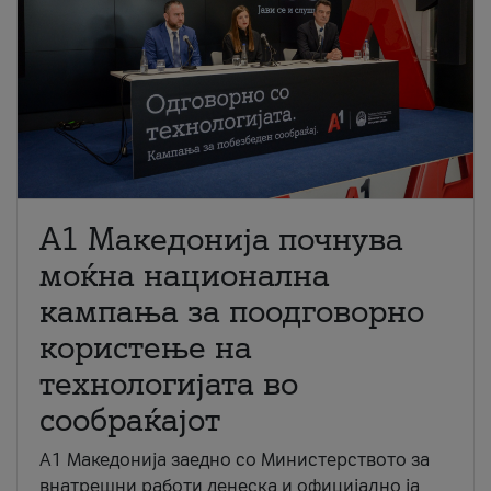
A1 Македонија почнува
моќна национална
кампања за поодговорно
користење на
технологијата во
сообраќајот
A1 Македонија заедно со Министерството за
внатрешни работи денеска и официјално ја