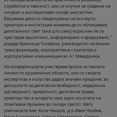
соработка и свесност, кои се клучни за градење на
сигурен и инспиративен онлајн екосистем.
Веруваме дека со обединување на експерти,
креатори и институции можеме да го обликуваме
дигиталниот свет така што секој корисник ќе се
чувствува заштитено, информирано и вреднувано,“
додаде Бранкица Толевска, раководител на бизнис
трансформација, корпоративна стратегија и
корпоративни комуникации во А1 Македонија.
На конференцијата учествуваа бројни истакнати
личности од различни области, кои со својата
експертиза и искуство дадоа значаен придонес во
дискусиите за дигитална безбедност, медиумска
одговорност, приватност, дигитални права,
креаторство и младите како идни носители на
позитивни промени во онлајн светот. Меѓу
учесниците беа: Коле Чашуле, д-р Иван Чорбев,
Нина Ангеловска, Јована Аврамовска, Стевчо