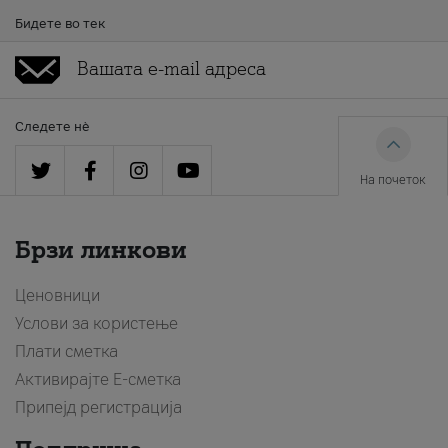
Бидете во тек
Следете нè
На почеток
Брзи линкови
Ценовници
Услови за користење
Плати сметка
Активирајте Е-сметка
Припејд регистрација