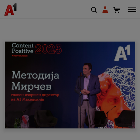
МК
EN
SQ
Приватни
Деловни
Поддршка
Надополни кредит
Плати сметка