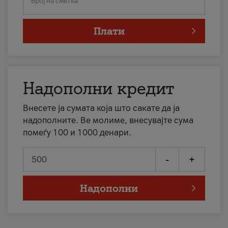
Број на сметка
Плати
Надополни кредит
Внесете ја сумата која што сакате да ја
надополните. Ве молиме, внесувајте сума
помеѓу 100 и 1000 денари.
-
+
Надополни