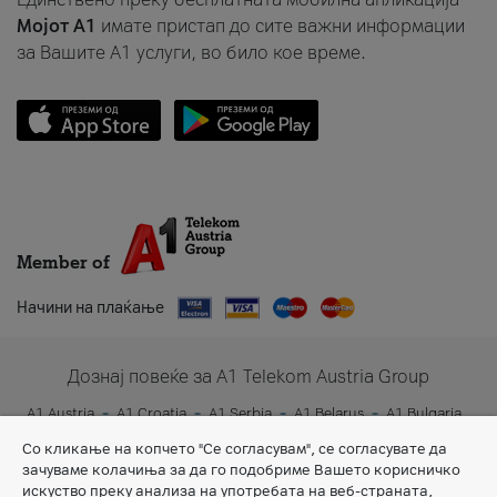
Мојот A1
имате пристап до сите важни информации
за Вашите A1 услуги, во било кое време.
Member of
Начини на плаќање
Дознај повеќе за A1 Telekom Austria Group
A1 Austria
A1 Croatia
A1 Serbia
A1 Belarus
A1 Bulgaria
A1 Slovenia
A1 Digital
Со кликање на копчето "Се согласувам", се согласувате да
зачуваме колачиња за да го подобриме Вашето корисничко
искуство преку анализа на употребата на веб-страната,