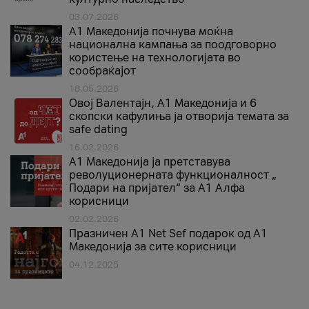
03.07.2026
A1 Македонија почнува моќна
национална кампања за поодговорно
користење на технологијата во
сообраќајот
18.05.2026
Овој Валентајн, A1 Македонија и 6
скопски кафулиња ја отворија темата за
safe dating
16.02.2026
А1 Македонија ја претставува
револуционерната функционалност „
Подари на пријател“ за А1 Алфа
корисници
02.02.2026
Празничен A1 Net Sеf подарок од А1
Македонија за сите корисници
04.12.2025