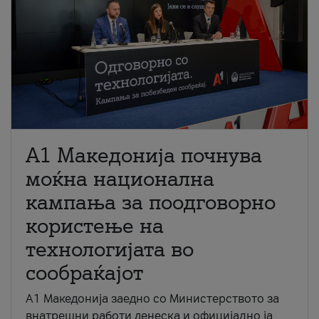
A1 Македонија почнува
моќна национална
кампања за поодговорно
користење на
технологијата во
сообраќајот
A1 Македонија заедно со Министерството за
внатрешни работи денеска и официјално ја