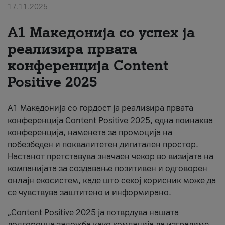
17.11.2025
За нас
А1 Македонија со успех ја
#ПодобарОнлајн
реализира првата
конференција Content
Positive 2025
А1 Македонија со гордост ја реализира првата
конференција Content Positive 2025, една поинаква
конференција, наменета за промоција на
побезбеден и поквалитетен дигитален простор.
Настанот претставува значаен чекор во визијата на
компанијата за создавање позитивен и одговорен
онлајн екосистем, каде што секој корисник може да
се чувствува заштитено и информирано.
„Content Positive 2025 ја потврдува нашата
долгорочна заложба како компанија да изградиме