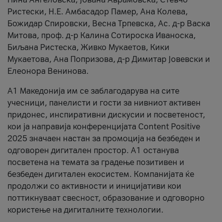
Ристески, Н.Е. Амбасадор Памер, Ана Колева,
Божидар Спировски, Весна Трпевска, Ас. д-р Васка
Митова, проф. д-р Калина Сотироска Иваноска,
Биљана Ристеска, Живко Мукаетов, Кики
Мукаетова, Ана Попризова, д-р Димитар Јовевски и
Елеонора Венинова.
А1 Македонија им се заблагодарува на сите
учесници, панелисти и гости за нивниот активен
придонес, инспиративни дискусии и посветеност,
кои ја направија конференцијата Content Positive
2025 значаен настан за промоција на безбеден и
одговорен дигитален простор. А1 останува
посветена на темата за градење позитивен и
безбеден дигитален екосистем. Компанијата ќе
продолжи со активности и иницијативи кои
поттикнуваат свесност, образование и одговорно
користење на дигиталните технологии.