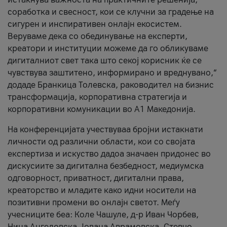
соработка и свесност, кои се клучни за градење на
сигурен и инспиративен онлајн екосистем.
Веруваме дека со обединување на експерти,
креатори и институции можеме да го обликуваме
дигиталниот свет така што секој корисник ќе се
чувствува заштитено, информирано и вреднувано,“
додаде Бранкица Толевска, раководител на бизнис
трансформација, корпоративна стратегија и
корпоративни комуникации во А1 Македонија.
На конференцијата учествуваа бројни истакнати
личности од различни области, кои со својата
експертиза и искуство дадоа значаен придонес во
дискусиите за дигитална безбедност, медиумска
одговорност, приватност, дигитални права,
креаторство и младите како идни носители на
позитивни промени во онлајн светот. Меѓу
учесниците беа: Коле Чашуле, д-р Иван Чорбев,
Нина Ангеловска, Јована Аврамовска, Стевчо