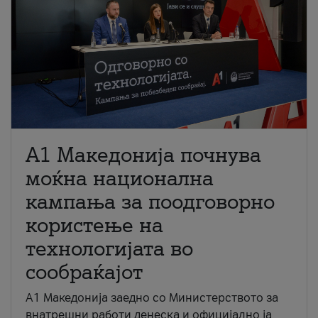
A1 Македонија почнува
моќна национална
кампања за поодговорно
користење на
технологијата во
сообраќајот
A1 Македонија заедно со Министерството за
внатрешни работи денеска и официјално ја