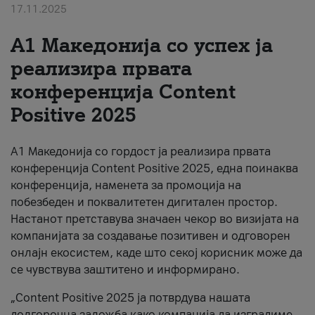
17.11.2025
За нас
А1 Македонија со успех ја
#ПодобарОнлајн
реализира првата
конференција Content
Positive 2025
А1 Македонија со гордост ја реализира првата
конференција Content Positive 2025, една поинаква
конференција, наменета за промоција на
побезбеден и поквалитетен дигитален простор.
Настанот претставува значаен чекор во визијата на
компанијата за создавање позитивен и одговорен
онлајн екосистем, каде што секој корисник може да
се чувствува заштитено и информирано.
„Content Positive 2025 ја потврдува нашата
долгорочна заложба како компанија да изградиме