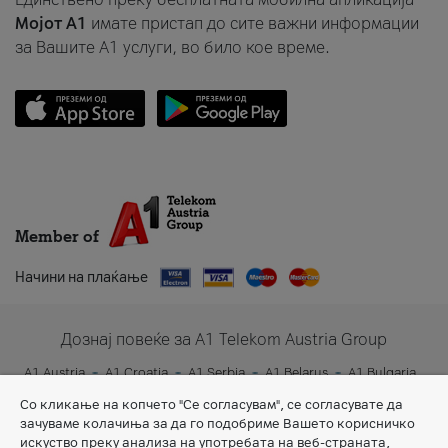
Мојот A1
имате пристап до сите важни информации
за Вашите A1 услуги, во било кое време.
Member of
Начини на плаќање
Дознај повеќе за A1 Telekom Austria Group
A1 Austria
A1 Croatia
A1 Serbia
A1 Belarus
A1 Bulgaria
A1 Slovenia
A1 Digital
Со кликање на копчето "Се согласувам", се согласувате да
зачуваме колачиња за да го подобриме Вашето корисничко
искуство преку анализа на употребата на веб-страната,