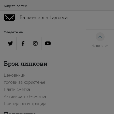
Бидете во тек
Следете нè
На почеток
Брзи линкови
Ценовници
Услови за користење
Плати сметка
Активирајте Е-сметка
Припејд регистрација