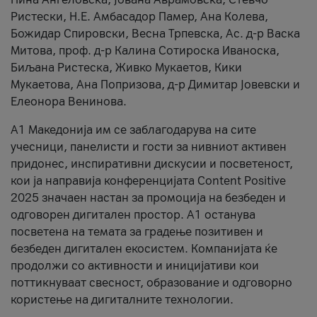
Ристески, Н.Е. Амбасадор Памер, Ана Колева,
Божидар Спировски, Весна Трпевска, Ас. д-р Васка
Митова, проф. д-р Калина Сотироска Иваноска,
Биљана Ристеска, Живко Мукаетов, Кики
Мукаетова, Ана Попризова, д-р Димитар Јовевски и
Елеонора Венинова.
А1 Македонија им се заблагодарува на сите
учесници, панелисти и гости за нивниот активен
придонес, инспиративни дискусии и посветеност,
кои ја направија конференцијата Content Positive
2025 значаен настан за промоција на безбеден и
одговорен дигитален простор. А1 останува
посветена на темата за градење позитивен и
безбеден дигитален екосистем. Компанијата ќе
продолжи со активности и иницијативи кои
поттикнуваат свесност, образование и одговорно
користење на дигиталните технологии.