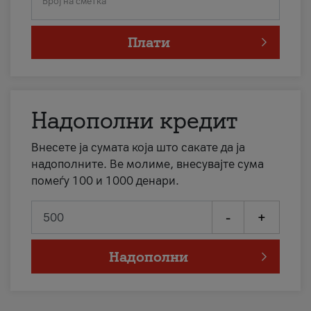
Број на сметка
Плати
Надополни кредит
Внесете ја сумата која што сакате да ја
надополните. Ве молиме, внесувајте сума
помеѓу 100 и 1000 денари.
-
+
Надополни