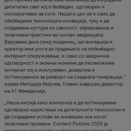
дигитален свет кој е безбеден, одговорен и
инспиративен за сите. Нашата цел не е само да
обезбедиме технолошка иновација, туку и да
создаваме култура на свесност, образование и
позитивни практики во онлајн заедницата.
Веруваме дека секој поединец, организација и
креатор има улога во градењето на побезбедно
интернет опкружување, и само со заедничка
одговорност и знаење можеме да овозможиме
интернет кој е инклузивен, доверлив и
поттикнувачки за развојот на следната генерација,“
изјави Методија Мирчев, Главен извршен директор
на А1 Македонија.
„Наша мисија како компанија е да поттикнуваме
одговорно користење на дигиталните технологии и
да создадеме услови за иновации кои носат
позитивни промени. Content Positive 2025 ја
истакнува важноста на практичните решенија,