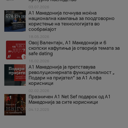
03.07.2026
A1 Македонија почнува моќна
национална кампања за поодговорно
користење на технологијата во
сообраќајот
18.05.2026
Овој Валентајн, A1 Македонија и 6
скопски кафулиња ја отворија темата за
safe dating
16.02.2026
А1 Македонија ја претставува
револуционерната функционалност „
Подари на пријател“ за А1 Алфа
корисници
02.02.2026
Празничен A1 Net Sеf подарок од А1
Македонија за сите корисници
04.12.2025