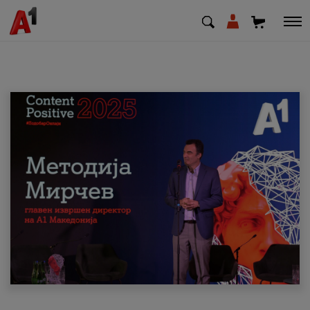
МК
EN
SQ
Приватни
Деловни
Поддршка
Надополни кредит
Плати сметка