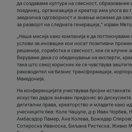
да создаваме култура на свесност, образование 
поединец, организација и креатор има улога во
заедничка одговорност и знаење можеме да ово
за развојот на следната генерација,“ изјави Ме
„Наша мисија како компанија е да поттикнуваме
услови за иновации кои носат позитивни промени
решенија, соработка и свесност, кои се клучни 
Веруваме дека со обединување на експерти, кре
така што секој корисник ќе се чувствува зашти
раководител на бизнис трансформација, корпор
Македонија.
На конференцијата учествуваа бројни истакнати 
искуство дадоа значаен придонес во дискусиите
дигитални права, креаторство и младите како ид
учесниците беа: Коле Чашуле, д-р Иван Чорбев, 
Амбасадор Памер, Ана Колева, Божидар Спировск
Сотироска Иваноска, Биљана Ристеска, Живко Му