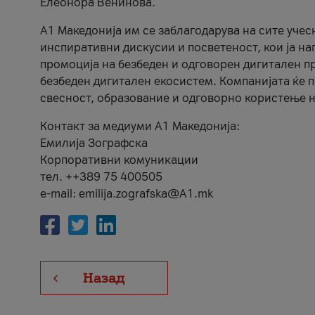
Елеонора Венинова.
А1 Македонија им се заблагодарува на сите учес
инспиративни дискусии и посветеност, кои ја на
промоција на безбеден и одговорен дигитален пр
безбеден дигитален екосистем. Компанијата ќе 
свесност, образование и одговорно користење н
Контакт за медиуми А1 Македонија:
Емилија Зографска
Корпоративни комуникации
тел. ++389 75 400505
e-mail: emilija.zografska@A1.mk
Назад