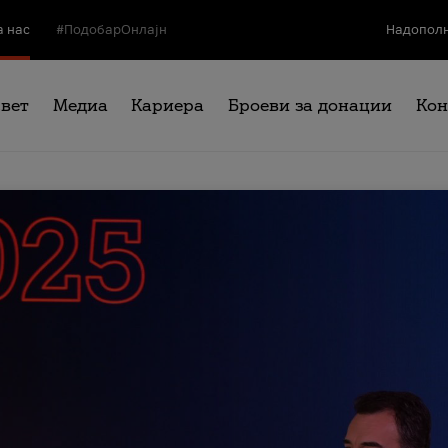
а нас
#ПодобарОнлајн
Надополн
свет
Медиа
Кариера
Броеви за донации
Кон