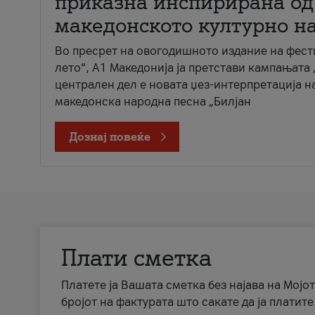
приказна инспирирана од
македонското културно н
Во пресрет на овогодишното издание на фест
лето“, А1 Македонија ја претстави кампањата 
централен дел е новата џез-интерпретација н
македонска народна песна „Билјан
Дознај повеќе
Плати сметка
Платете ја Вашата сметка без најава на Мојот
бројот на фактурата што сакате да ја платите