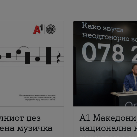
лниот џез
A1 Македони
мена музичка
национална 