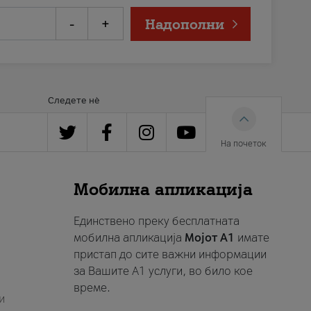
-
+
Надополни
Следете нè
На почеток
Мобилна апликација
Единствено преку бесплатната
мобилна апликација
Мојот A1
имате
пристап до сите важни информации
за Вашите A1 услуги, во било кое
време.
и