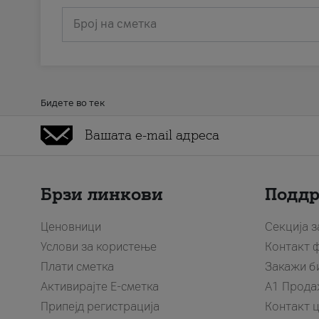
Број на сметка
Бидете во тек
Брзи линкови
Подд
Ценовници
Секција 
Услови за користење
Контакт 
Плати сметка
Закажи б
Активирајте Е-сметка
A1 Прода
Припејд регистрација
Контакт 