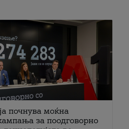
ја почнува моќна
кампања за поодговорно