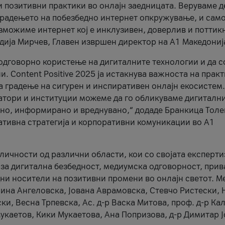
и позитивни практики во онлајн заедницата. Веруваме д
 градењето на побезбедно интернет опкружување, и само
зможиме интернет кој е инклузивен, доверлив и поттик
тодија Мирчев, Главен извршен директор на А1 Македониј
 одговорно користење на дигиталните технологии и да 
. Content Positive 2025 ја истакнува важноста на прак
за градење на сигурен и инспиративен онлајн екосистем.
атори и институции можеме да го обликуваме дигитални
тено, информирано и вреднувано,“ додаде Бранкица Толе
ативна стратегија и корпоративни комуникации во А1
личности од различни области, кои со својата експерти
 за дигитална безбедност, медиумска одговорност, прив
ни носители на позитивни промени во онлајн светот. М
Нина Ангеловска, Јована Аврамовска, Стевчо Ристески, Н
и, Весна Трпевска, Ас. д-р Васка Митова, проф. д-р Ка
каетов, Кики Мукаетова, Ана Попризова, д-р Димитар Ј