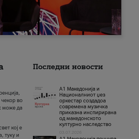
а
Последни новости
А1 Македонија и
ренција,
Националниот џез
 чекор во
оркестар создадоа
современа музичка
к може да
приказна инспирирана
од македонското
културно наследство
вет кој е
03.07.2026
, туку и
A1 Македонија почнува