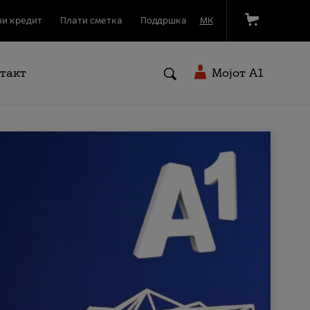
и кредит
Плати сметка
Поддршка
МК
такт
Мојот A1