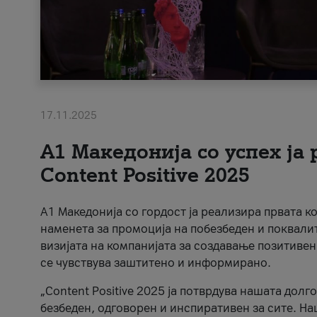
17.11.2025
А1 Македонија со успех ја
Content Positive 2025
А1 Македонија со гордост ја реализира првата к
наменета за промоција на побезбеден и поквали
визијата на компанијата за создавање позитивен
се чувствува заштитено и информирано.
„Content Positive 2025 ја потврдува нашата долг
безбеден, одговорен и инспиративен за сите. На