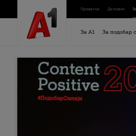
Приватни
Деловни
З
За А1
За подобар 