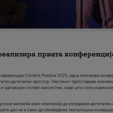
 реализира првата конференциј
онференција Content Positive 2025, една поинаква конфе
тетен дигитален простор. Настанот претставува значаен
 и одговорен онлајн екосистем, каде што секој корисни
орочна заложба како компанија да изградиме дигитален с
шата цел не е само да обезбедиме технолошка иновација