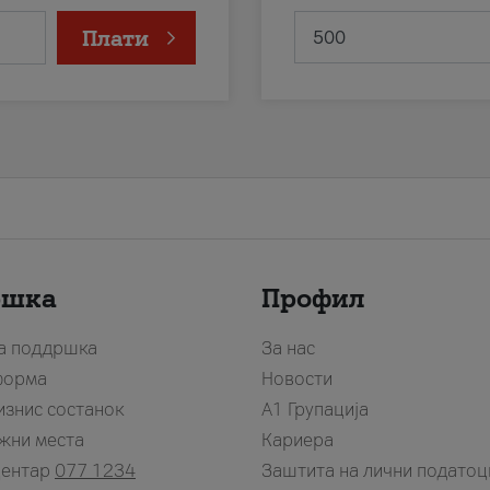
Плати
ршка
Профил
за поддршка
За нас
форма
Новости
изнис состанок
А1 Групација
жни места
Кариера
центар
077 1234
Заштита на лични податоц