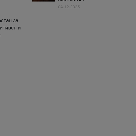
04.12.2025
астан за
зитивен и
т