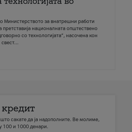
 технологијата во
со Министерството за внатрешни работи
ја претставија националната општествено
говорно со технологијата“, насочена кон
свест...
 кредит
а што сакате да ја надополните. Ве молиме,
у 100 и 1000 денари.