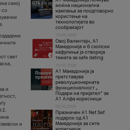
ека секој
моќна национална
 со
кампања за поодговорно
користење на
нувачки
технологијата во
а.
сообраќајот
18.05.2026
создадеме
Овој Валентајн, A1
тичните
Македонија и 6 скопски
кафулиња ја отворија
от свет
темата за safe dating
вска,
16.02.2026
А1 Македонија ја
претставува
револуционерната
функционалност „
за и
Подари на пријател“ за
атност,
А1 Алфа корисници
еѓу
02.02.2026
.Е.
Празничен A1 Net Sеf
лина
подарок од А1
Македонија за сите
овевски и
корисници