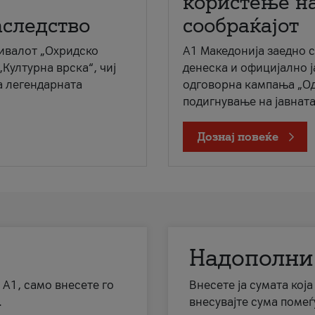
користење на
аследство
сообраќајот
ивалот „Охридско
A1 Македонија заедно 
„Културна врска“, чиј
денеска и официјално 
а легендарната
одговорна кампања „Од
подигнување на јавната 
Дознај повеќе
Надополни
 А1, само внесете го
Внесете ја сумата кој
.
внесувајте сума помеѓ