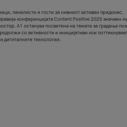
ници, панелисти и гости за нивниот активен придонес,
правија конференцијата Content Positive 2025 значаен н
остор. А1 останува посветена на темата за градење по
продолжи со активности и иницијативи кои поттикнуваа
а дигиталните технологии.