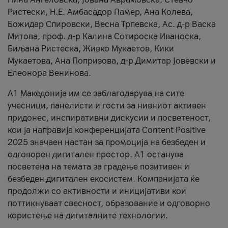
Ристески, Н.Е. Амбасадор Памер, Ана Колева,
Божидар Спировски, Весна Трпевска, Ас. д-р Васка
Митова, проф. д-р Калина Сотироска Иваноска,
Биљана Ристеска, Живко Мукаетов, Кики
Мукаетова, Ана Попризова, д-р Димитар Јовевски и
Елеонора Венинова.
А1 Македонија им се заблагодарува на сите
учесници, панелисти и гости за нивниот активен
придонес, инспиративни дискусии и посветеност,
кои ја направија конференцијата Content Positive
2025 значаен настан за промоција на безбеден и
одговорен дигитален простор. А1 останува
посветена на темата за градење позитивен и
безбеден дигитален екосистем. Компанијата ќе
продолжи со активности и иницијативи кои
поттикнуваат свесност, образование и одговорно
користење на дигиталните технологии.