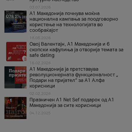
03.07.2026
A1 Македонија почнува моќна
национална кампања за поодговорно
користење на технологијата во
сообраќајот
18.05.2026
Овој Валентајн, A1 Македонија и 6
скопски кафулиња ја отворија темата за
safe dating
16.02.2026
А1 Македонија ја претставува
револуционерната функционалност „
Подари на пријател“ за А1 Алфа
корисници
02.02.2026
Празничен A1 Net Sеf подарок од А1
Македонија за сите корисници
04.12.2025