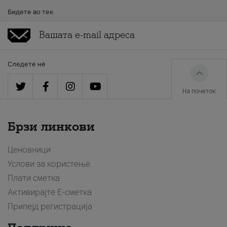
Бидете во тек
Следете нè
На почеток
Брзи линкови
Ценовници
Услови за користење
Плати сметка
Активирајте Е-сметка
Припејд регистрација