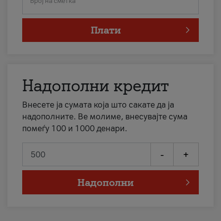
Број на сметка
Плати
Надополни кредит
Внесете ја сумата која што сакате да ја
надополните. Ве молиме, внесувајте сума
помеѓу 100 и 1000 денари.
-
+
Надополни