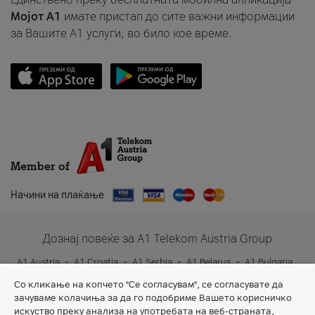
Мојот A1
имате пристап до сите важни информации
за Вашите A1 услуги, во било кое време.
Member of
Начини на плаќање
Дознај повеќе за A1 Telekom Austria Group
A1 Austria
A1 Croatia
A1 Serbia
A1 Belarus
A1 Bulgaria
A1 Slovenia
A1 Digital
Со кликање на копчето "Се согласувам", се согласувате да
зачуваме колачиња за да го подобриме Вашето корисничко
искуство преку анализа на употребата на веб-страната,