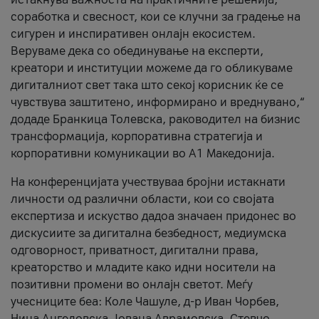
соработка и свесност, кои се клучни за градење на
сигурен и инспиративен онлајн екосистем.
Веруваме дека со обединување на експерти,
креатори и институции можеме да го обликуваме
дигиталниот свет така што секој корисник ќе се
чувствува заштитено, информирано и вреднувано,“
додаде Бранкица Толевска, раководител на бизнис
трансформација, корпоративна стратегија и
корпоративни комуникации во А1 Македонија.
На конференцијата учествуваа бројни истакнати
личности од различни области, кои со својата
експертиза и искуство дадоа значаен придонес во
дискусиите за дигитална безбедност, медиумска
одговорност, приватност, дигитални права,
креаторство и младите како идни носители на
позитивни промени во онлајн светот. Меѓу
учесниците беа: Коле Чашуле, д-р Иван Чорбев,
Нина Ангеловска, Јована Аврамовска, Стевчо