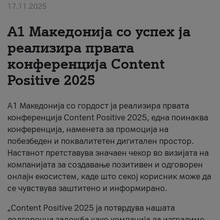
17.11.2025
За нас
А1 Македонија со успех ја
#ПодобарОнлајн
реализира првата
конференција Content
Positive 2025
А1 Македонија со гордост ја реализира првата
конференција Content Positive 2025, една поинаква
конференција, наменета за промоција на
побезбеден и поквалитетен дигитален простор.
Настанот претставува значаен чекор во визијата на
компанијата за создавање позитивен и одговорен
онлајн екосистем, каде што секој корисник може да
се чувствува заштитено и информирано.
„Content Positive 2025 ја потврдува нашата
долгорочна заложба како компанија да изградиме