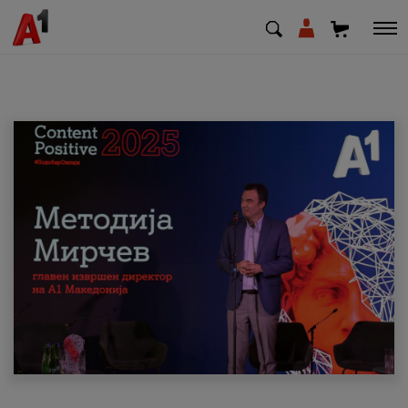
МК
EN
SQ
Приватни
Деловни
Поддршка
Надополни кредит
Плати сметка