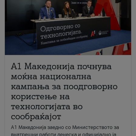
A1 Македонија почнува
моќна национална
кампања за поодговорно
користење на
технологијата во
сообраќајот
A1 Македонија заедно со Министерството за
внатрешни работи денеска и официјално ја