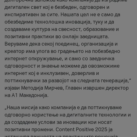
дигитален свет кој е безбеден, одговорен и
инспиративен за сите. Нашата цел не е само да
обезбедиме технолошка иновација, туку и да
создаваме култура на свесност, образование и
позитивни практики во онлајн заедницата.
Веруваме дека секој поединец, организација и
креатор има улога во градењето на побезбедно
интернет опкружување, и само со заедничка
одговорност и знаење можеме да овозможиме
интернет кој е инклузивен, доверлив и
поттикнувачки за развојот на следната генерација,“
изјави Методија Мирчев, Главен извршен директор
на А1 Македонија.
„Наша мисија како компанија е да поттикнуваме
одговорно користење на дигиталните технологии и
да создадеме услови за иновации кои носат
позитивни промени. Content Positive 2025 ја
истакнува важноста на практичните решенија,