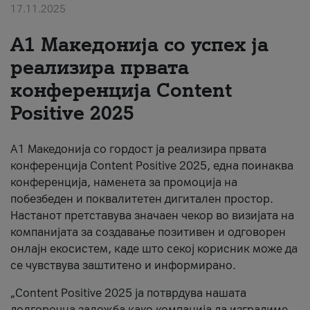
17.11.2025
За нас
А1 Македонија со успех ја
#ПодобарОнлајн
реализира првата
конференција Content
Positive 2025
А1 Македонија со гордост ја реализира првата
конференција Content Positive 2025, една поинаква
конференција, наменета за промоција на
побезбеден и поквалитетен дигитален простор.
Настанот претставува значаен чекор во визијата на
компанијата за создавање позитивен и одговорен
онлајн екосистем, каде што секој корисник може да
се чувствува заштитено и информирано.
„Content Positive 2025 ја потврдува нашата
долгорочна заложба како компанија да изградиме