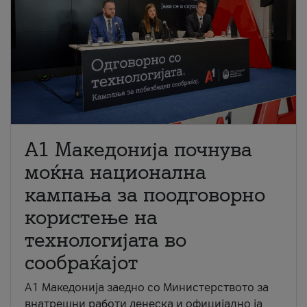
A1 Македонија почнува
моќна национална
кампања за поодговорно
користење на
технологијата во
сообраќајот
A1 Македонија заедно со Министерството за
внатрешни работи денеска и официјално ја