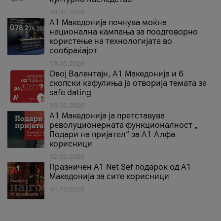
03.07.2026
A1 Македонија почнува моќна
национална кампања за поодговорно
користење на технологијата во
сообраќајот
18.05.2026
Овој Валентајн, A1 Македонија и 6
скопски кафулиња ја отворија темата за
safe dating
16.02.2026
А1 Македонија ја претставува
револуционерната функционалност „
Подари на пријател“ за А1 Алфа
корисници
02.02.2026
Празничен A1 Net Sеf подарок од А1
Македонија за сите корисници
04.12.2025