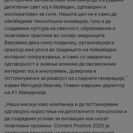
дигитален свет кој е безбеден, одговорен и
инспиративен за сите. Нашата цел не е само да
обезбедиме технолошка иновација, туку и да
создаваме култура на свесност, образование и
позитивни практики во онлајн заедницата.
Веруваме дека секој поединец, организација и
креатор има улога во градењето на побезбедно
интернет опкружување, и само со заедничка
одговорност и знаење можеме да овозможиме
интернет кој е инклузивен, доверлив и
поттикнувачки за развојот на следната генерација,“
изјави Методија Мирчев, Главен извршен директор
на А1 Македонија.
„Наша мисија како компанија е да поттикнуваме
одговорно користење на дигиталните технологии и
да создадеме услови за иновации кои носат
позитивни промени. Content Positive 2025 ја
истакнува важноста на практичните решенија,