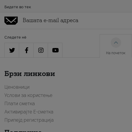
Бидете во тек
Следете нè
На почеток
Брзи линкови
Ценовници
Услови за користење
Плати сметка
Активирајте Е-сметка
Припејд регистрација