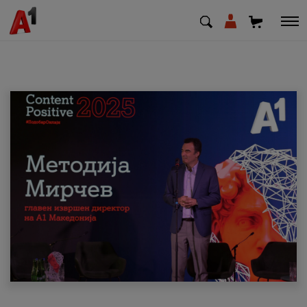
МК
EN
SQ
Приватни
Деловни
Поддршка
Надополни кредит
Плати сметка