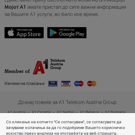
Мојот A1
имате пристап до сите важни информации
за Вашите A1 услуги, во било кое време.
Member of
Начини на плаќање
Дознај повеќе за A1 Telekom Austria Group
A1 Austria
A1 Croatia
A1 Serbia
A1 Belarus
A1 Bulgaria
A1 Slovenia
A1 Digital
Со кликање на копчето "Се согласувам", се согласувате да
зачуваме колачиња за да го подобриме Вашето корисничко
искуство преку анализа на употребата на веб-страната,