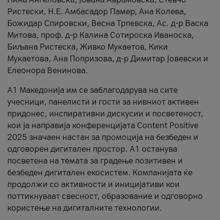
Ристески, Н.Е. Амбасадор Памер, Ана Колева,
Божидар Спировски, Весна Трпевска, Ас. д-р Васка
Митова, проф. д-р Калина Сотироска Иваноска,
Биљана Ристеска, Живко Мукаетов, Кики
Мукаетова, Ана Попризова, д-р Димитар Јовевски и
Елеонора Венинова.
А1 Македонија им се заблагодарува на сите
учесници, панелисти и гости за нивниот активен
придонес, инспиративни дискусии и посветеност,
кои ја направија конференцијата Content Positive
2025 значаен настан за промоција на безбеден и
одговорен дигитален простор. А1 останува
посветена на темата за градење позитивен и
безбеден дигитален екосистем. Компанијата ќе
продолжи со активности и иницијативи кои
поттикнуваат свесност, образование и одговорно
користење на дигиталните технологии.