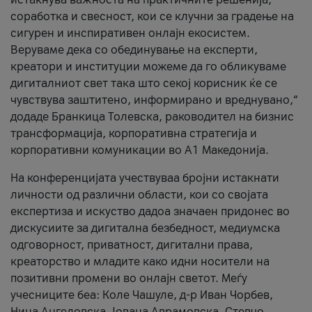
соработка и свесност, кои се клучни за градење на
сигурен и инспиративен онлајн екосистем.
Веруваме дека со обединување на експерти,
креатори и институции можеме да го обликуваме
дигиталниот свет така што секој корисник ќе се
чувствува заштитено, информирано и вреднувано,“
додаде Бранкица Толевска, раководител на бизнис
трансформација, корпоративна стратегија и
корпоративни комуникации во А1 Македонија.
На конференцијата учествуваа бројни истакнати
личности од различни области, кои со својата
експертиза и искуство дадоа значаен придонес во
дискусиите за дигитална безбедност, медиумска
одговорност, приватност, дигитални права,
креаторство и младите како идни носители на
позитивни промени во онлајн светот. Меѓу
учесниците беа: Коле Чашуле, д-р Иван Чорбев,
Нина Ангеловска, Јована Аврамовска, Стевчо