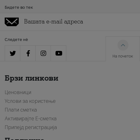
Бидете во тек
Следете нè
На почеток
Брзи линкови
Ценовници
Услови за користење
Плати сметка
Активирајте Е-сметка
Припејд регистрација