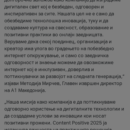
дигитален свет кој е безбеден, одговорен и
инспиративен за сите. Нашата цел не е само да
обезбедиме технолошка иновација, туку и да
создаваме култура на свесност, образование и
позитивни практики во онлајн заедницата.
Веруваме дека секој поединец, организација и
креатор има улога во градењето на побезбедно
интернет опкружување, и само со заедничка
одговорност и знаење можеме да овозможиме
интернет кој е инклузивен, доверлив и
поттикнувачки за развојот на следната генерација,“
изјави Методија Мирчев, Главен извршен директор
на А1 Македонија.
„Наша мисија како компанија е да поттикнуваме
одговорно користење на дигиталните технологии и
да создадеме услови за иновации кои носат
позитивни промени. Content Positive 2025 ја
истакнува важноста на практичните решенија,