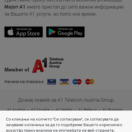
Мојот A1
имате пристап до сите важни информации
за Вашите A1 услуги, во било кое време.
Member of
Начини на плаќање
Дознај повеќе за A1 Telekom Austria Group
A1 Austria
A1 Croatia
A1 Serbia
A1 Belarus
A1 Bulgaria
A1 Slovenia
A1 Digital
Со кликање на копчето "Се согласувам", се согласувате да
зачуваме колачиња за да го подобриме Вашето корисничко
искуство преку анализа на употребата на веб-страната,