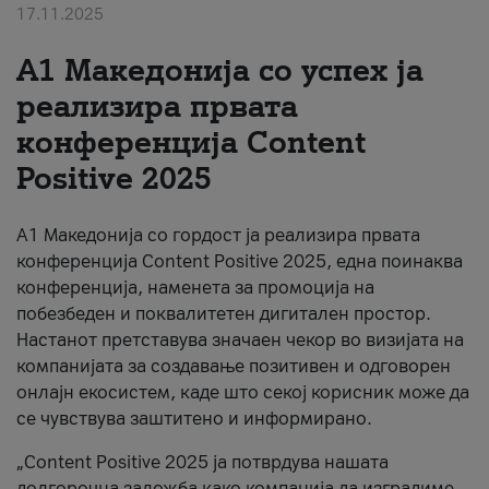
17.11.2025
За нас
А1 Македонија со успех ја
#ПодобарОнлајн
реализира првата
конференција Content
Positive 2025
А1 Македонија со гордост ја реализира првата
конференција Content Positive 2025, една поинаква
конференција, наменета за промоција на
побезбеден и поквалитетен дигитален простор.
Настанот претставува значаен чекор во визијата на
компанијата за создавање позитивен и одговорен
онлајн екосистем, каде што секој корисник може да
се чувствува заштитено и информирано.
„Content Positive 2025 ја потврдува нашата
долгорочна заложба како компанија да изградиме