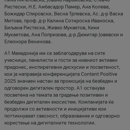
Ристески, Н.Е. Амбасадор Памер, Ана Колева,
Божидар Спировски, Весна Трпевска, Ас. д-р Васка
Митова, проф. д-р Калина Сотироска Иваноска,
Биљана Ристеска, Живко Мукаетов, Кики
Мукаетова, Ана Попризова, д-р Димитар Јовевски и
Елеонора Венинова.
А1 Македонија им се заблагодарува на сите
учесници, панелисти и гости за нивниот активен
придонес, инспиративни дискусии и посветеност,
кои ја направија конференцијата Content Positive
2025 значаен настан за промоција на безбеден и
одговорен дигитален простор. А1 останува
посветена на темата за градење позитивен и
безбеден дигитален екосистем. Компанијата ќе
продолжи со активности и иницијативи кои
поттикнуваат свесност, образование и одговорно
користење на дигиталните технологии.