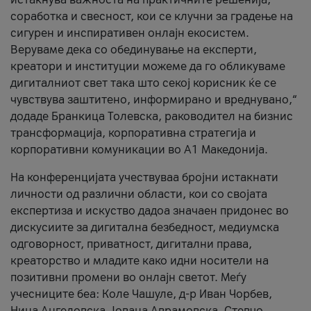
соработка и свесност, кои се клучни за градење на
сигурен и инспиративен онлајн екосистем.
Веруваме дека со обединување на експерти,
креатори и институции можеме да го обликуваме
дигиталниот свет така што секој корисник ќе се
чувствува заштитено, информирано и вреднувано,“
додаде Бранкица Толевска, раководител на бизнис
трансформација, корпоративна стратегија и
корпоративни комуникации во А1 Македонија.
На конференцијата учествуваа бројни истакнати
личности од различни области, кои со својата
експертиза и искуство дадоа значаен придонес во
дискусиите за дигитална безбедност, медиумска
одговорност, приватност, дигитални права,
креаторство и младите како идни носители на
позитивни промени во онлајн светот. Меѓу
учесниците беа: Коле Чашуле, д-р Иван Чорбев,
Нина Ангеловска, Јована Аврамовска, Стевчо