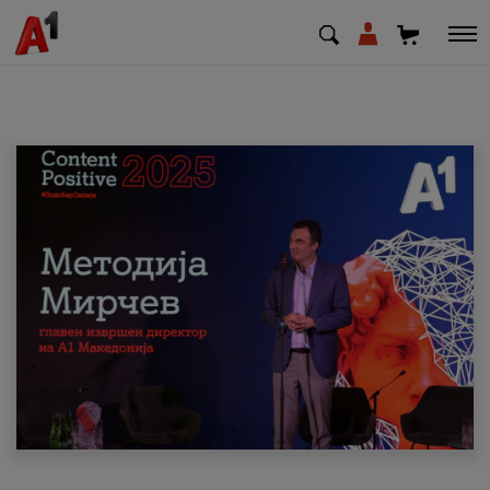
МК
EN
SQ
Приватни
Деловни
Поддршка
Надополни кредит
Плати сметка