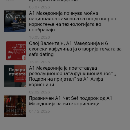
03.07.2026
A1 Македонија почнува моќна
национална кампања за поодговорно
користење на технологијата во
сообраќајот
18.05.2026
Овој Валентајн, A1 Македонија и 6
скопски кафулиња ја отворија темата за
safe dating
16.02.2026
А1 Македонија ја претставува
револуционерната функционалност „
Подари на пријател“ за А1 Алфа
корисници
02.02.2026
Празничен A1 Net Sеf подарок од А1
Македонија за сите корисници
04.12.2025