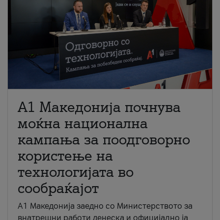
A1 Македонија почнува
моќна национална
кампања за поодговорно
користење на
технологијата во
сообраќајот
A1 Македонија заедно со Министерството за
внатрешни работи денеска и официјално ја