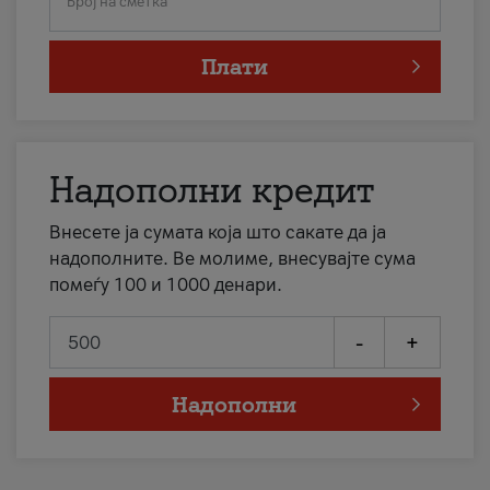
Број на сметка
Плати
Надополни кредит
Внесете ја сумата која што сакате да ја
надополните. Ве молиме, внесувајте сума
помеѓу 100 и 1000 денари.
-
+
Надополни