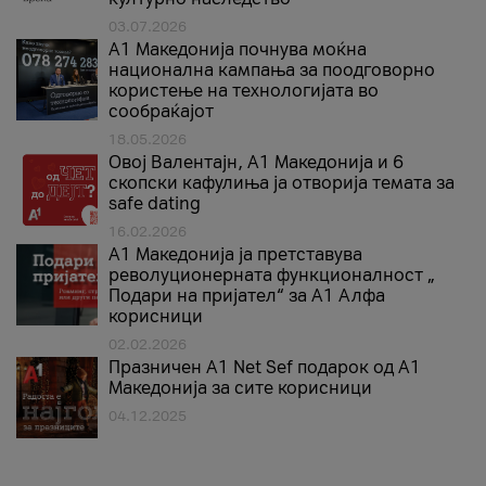
03.07.2026
A1 Македонија почнува моќна
национална кампања за поодговорно
користење на технологијата во
сообраќајот
18.05.2026
Овој Валентајн, A1 Македонија и 6
скопски кафулиња ја отворија темата за
safe dating
16.02.2026
А1 Македонија ја претставува
револуционерната функционалност „
Подари на пријател“ за А1 Алфа
корисници
02.02.2026
Празничен A1 Net Sеf подарок од А1
Македонија за сите корисници
04.12.2025