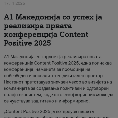
17.11.2025
За нас
А1 Македонија со успех ја
#ПодобарОнлајн
реализира првата
конференција Content
Positive 2025
А1 Македонија со гордост ја реализира првата
конференција Content Positive 2025, една поинаква
конференција, наменета за промоција на
побезбеден и поквалитетен дигитален простор.
Настанот претставува значаен чекор во визијата на
компанијата за создавање позитивен и одговорен
онлајн екосистем, каде што секој корисник може да
се чувствува заштитено и информирано.
„Content Positive 2025 ја потврдува нашата
долгорочна заложба како компанија да изградиме