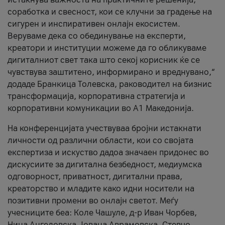
соработка и свесност, кои се клучни за градење на
сигурен и инспиративен онлајн екосистем.
Веруваме дека со обединување на експерти,
креатори и институции можеме да го обликуваме
дигиталниот свет така што секој корисник ќе се
чувствува заштитено, информирано и вреднувано,“
додаде Бранкица Толевска, раководител на бизнис
трансформација, корпоративна стратегија и
корпоративни комуникации во А1 Македонија.
На конференцијата учествуваа бројни истакнати
личности од различни области, кои со својата
експертиза и искуство дадоа значаен придонес во
дискусиите за дигитална безбедност, медиумска
одговорност, приватност, дигитални права,
креаторство и младите како идни носители на
позитивни промени во онлајн светот. Меѓу
учесниците беа: Коле Чашуле, д-р Иван Чорбев,
Нина Ангеловска, Јована Аврамовска, Стевчо