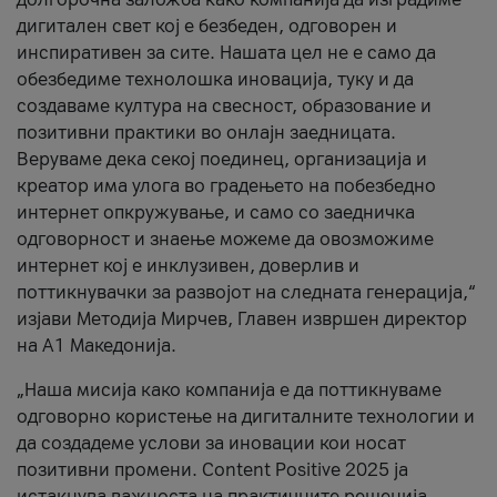
дигитален свет кој е безбеден, одговорен и
инспиративен за сите. Нашата цел не е само да
обезбедиме технолошка иновација, туку и да
создаваме култура на свесност, образование и
позитивни практики во онлајн заедницата.
Веруваме дека секој поединец, организација и
креатор има улога во градењето на побезбедно
интернет опкружување, и само со заедничка
одговорност и знаење можеме да овозможиме
интернет кој е инклузивен, доверлив и
поттикнувачки за развојот на следната генерација,“
изјави Методија Мирчев, Главен извршен директор
на А1 Македонија.
„Наша мисија како компанија е да поттикнуваме
одговорно користење на дигиталните технологии и
да создадеме услови за иновации кои носат
позитивни промени. Content Positive 2025 ја
истакнува важноста на практичните решенија,