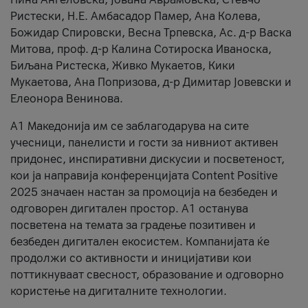
Ристески, Н.Е. Амбасадор Памер, Ана Колева,
Божидар Спировски, Весна Трпевска, Ас. д-р Васка
Митова, проф. д-р Калина Сотироска Иваноска,
Биљана Ристеска, Живко Мукаетов, Кики
Мукаетова, Ана Попризова, д-р Димитар Јовевски и
Елеонора Венинова.
А1 Македонија им се заблагодарува на сите
учесници, панелисти и гости за нивниот активен
придонес, инспиративни дискусии и посветеност,
кои ја направија конференцијата Content Positive
2025 значаен настан за промоција на безбеден и
одговорен дигитален простор. А1 останува
посветена на темата за градење позитивен и
безбеден дигитален екосистем. Компанијата ќе
продолжи со активности и иницијативи кои
поттикнуваат свесност, образование и одговорно
користење на дигиталните технологии.