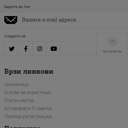
Бидете во тек
Следете нè
На почеток
Брзи линкови
Ценовници
Услови за користење
Плати сметка
Активирајте Е-сметка
Припејд регистрација