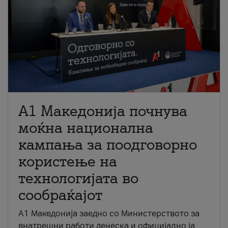
A1 Македонија почнува
моќна национална
кампања за поодговорно
користење на
технологијата во
сообраќајот
A1 Македонија заедно со Министерството за
внатрешни работи денеска и официјално ја