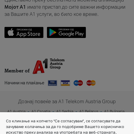
Мојот A1
имате пристап до сите важни информации
за Вашите A1 услуги, во било кое време.
Member of
Начини на плаќање
Дознај повеќе за A1 Telekom Austria Group
A1 Austria
A1 Croatia
A1 Serbia
A1 Belarus
A1 Bulgaria
A1 Slovenia
A1 Digital
Со кликање на копчето "Се согласувам", се согласувате да
зачуваме колачиња за да го подобриме Вашето корисничко
искуство преку анализа на употребата на веб-страната,