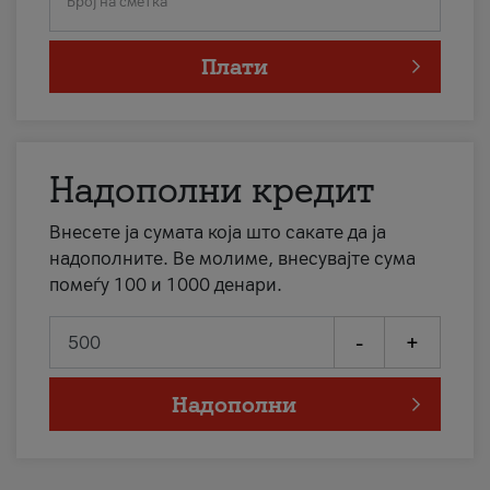
Број на сметка
Плати
Надополни кредит
Внесете ја сумата која што сакате да ја
надополните. Ве молиме, внесувајте сума
помеѓу 100 и 1000 денари.
-
+
Надополни