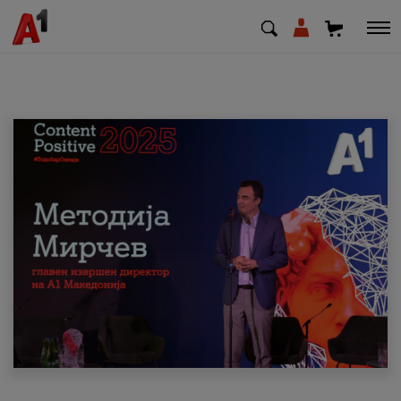
МК
EN
SQ
Приватни
Деловни
Поддршка
Надополни кредит
Плати сметка