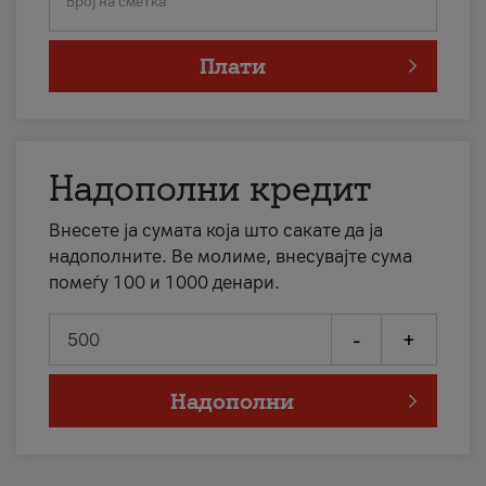
Број на сметка
Плати
Надополни кредит
Внесете ја сумата која што сакате да ја
надополните. Ве молиме, внесувајте сума
помеѓу 100 и 1000 денари.
-
+
Надополни