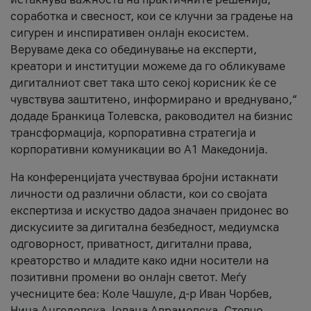
соработка и свесност, кои се клучни за градење на
сигурен и инспиративен онлајн екосистем.
Веруваме дека со обединување на експерти,
креатори и институции можеме да го обликуваме
дигиталниот свет така што секој корисник ќе се
чувствува заштитено, информирано и вреднувано,“
додаде Бранкица Толевска, раководител на бизнис
трансформација, корпоративна стратегија и
корпоративни комуникации во А1 Македонија.
На конференцијата учествуваа бројни истакнати
личности од различни области, кои со својата
експертиза и искуство дадоа значаен придонес во
дискусиите за дигитална безбедност, медиумска
одговорност, приватност, дигитални права,
креаторство и младите како идни носители на
позитивни промени во онлајн светот. Меѓу
учесниците беа: Коле Чашуле, д-р Иван Чорбев,
Нина Ангеловска, Јована Аврамовска, Стевчо