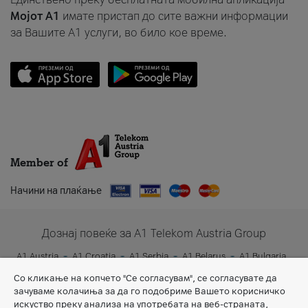
Мојот A1
имате пристап до сите важни информации
за Вашите A1 услуги, во било кое време.
Member of
Начини на плаќање
Дознај повеќе за A1 Telekom Austria Group
A1 Austria
A1 Croatia
A1 Serbia
A1 Belarus
A1 Bulgaria
A1 Slovenia
A1 Digital
Со кликање на копчето "Се согласувам", се согласувате да
зачуваме колачиња за да го подобриме Вашето корисничко
искуство преку анализа на употребата на веб-страната,