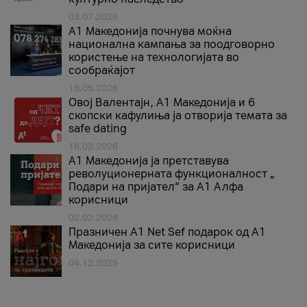
03.07.2026
A1 Македонија почнува моќна
национална кампања за поодговорно
користење на технологијата во
сообраќајот
18.05.2026
Овој Валентајн, A1 Македонија и 6
скопски кафулиња ја отворија темата за
safe dating
16.02.2026
А1 Македонија ја претставува
револуционерната функционалност „
Подари на пријател“ за А1 Алфа
корисници
02.02.2026
Празничен A1 Net Sеf подарок од А1
Македонија за сите корисници
04.12.2025