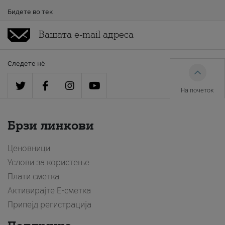
Бидете во тек
Следете нè
На почеток
Брзи линкови
Ценовници
Услови за користење
Плати сметка
Активирајте Е-сметка
Припејд регистрација