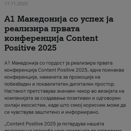
17.11.2025
За нас
А1 Македонија со успех ја
#ПодобарОнлајн
реализира првата
конференција Content
Positive 2025
А1 Македонија со гордост ја реализира првата
конференција Content Positive 2025, една поинаква
конференција, наменета за промоција на
побезбеден и поквалитетен дигитален простор.
Настанот претставува значаен чекор во визијата на
компанијата за создавање позитивен и одговорен
онлајн екосистем, каде што секој корисник може да
се чувствува заштитено и информирано.
„Content Positive 2025 ја потврдува нашата
долгорочна заложба како компанија да изградиме