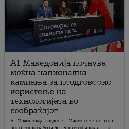
A1 Македонија почнува
моќна национална
кампања за поодговорно
користење на
технологијата во
сообраќајот
A1 Македонија заедно со Министерството за
внатрешни работи денеска и официјално ја