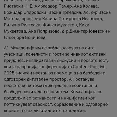
Ристески, Н.Е. Амбасадор Памер, Ана Колева,
Божидар Спировски, Весна Трпевска, Ас. д-р Васка
Митова, проф. д-р Калина Сотироска Иваноска,
Биљана Ристеска, Живко Мукаетов, Кики
Мукаетова, Ана Попризова, д-р Димитар Јовевски и
Елеонора Венинова.
А1 Македонија им се заблагодарува на сите
учесници, панелисти и гости за нивниот активен
придонес, инспиративни дискусии и посветеност,
кои ја направија конференцијата Content Positive
2025 значаен настан за промоција на безбеден и
одговорен дигитален простор. А1 останува
посветена на темата за градење позитивен и
безбеден дигитален екосистем. Компанијата ќе
продолжи со активности и иницијативи кои
поттикнуваат свесност, образование и одговорно
користење на дигиталните технологии.