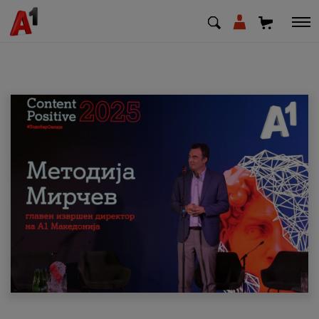
МК
EN
SQ
Приватни
Деловни
Поддршка
Надополни кредит
Плати сметка