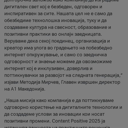
дигитален свет кој е безбеден, одговорен и
инспиративен за сите. Нашата цел не е само да
обезбедиме технолошка иновација, туку и да
создаваме култура на свесност, образование и
позитивни практики во онлајн заедницата.
Веруваме дека секој поединец, организација и
креатор има улога во градењето на побезбедно
интернет опкружување, и само со заедничка
одговорност и знаење можеме да овозможиме
интернет кој е инклузивен, доверлив и
поттикнувачки за развојот на следната генерација,“
изјави Методија Мирчев, Главен извршен директор
на А1 Македонија.
„Наша мисија како компанија е да поттикнуваме
одговорно користење на дигиталните технологии и
да создадеме услови за иновации кои носат
позитивни промени. Content Positive 2025 ја
истакнува важноста на практичните решенија,