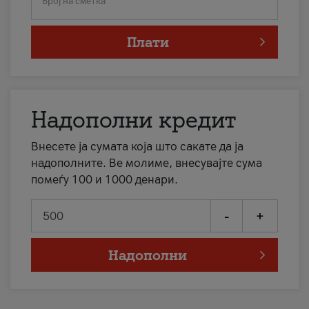
Број на сметка
Плати
Надополни кредит
Внесете ја сумата која што сакате да ја
надополните. Ве молиме, внесувајте сума
помеѓу 100 и 1000 денари.
-
+
Надополни