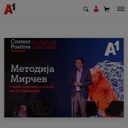
МК
EN
SQ
Приватни
Деловни
Поддршка
Надополни кредит
Плати сметка