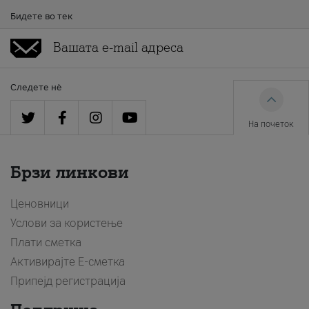
Бидете во тек
Следете нè
На почеток
Брзи линкови
Ценовници
Услови за користење
Плати сметка
Активирајте Е-сметка
Припејд регистрација