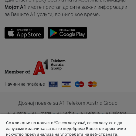
Мојот A1
имате пристап до сите важни информации
за Вашите A1 услуги, во било кое време.
Member of
Начини на плаќање
Дознај повеќе за A1 Telekom Austria Group
A1 Austria
A1 Croatia
A1 Serbia
A1 Belarus
A1 Bulgaria
A1 Slovenia
A1 Digital
Со кликање на копчето "Се согласувам", се согласувате да
зачуваме колачиња за да го подобриме Вашето корисничко
искуство преку анализа на употребата на веб-страната,