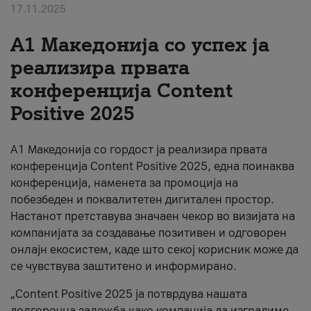
17.11.2025
За нас
А1 Македонија со успех ја
#ПодобарОнлајн
реализира првата
конференција Content
Positive 2025
А1 Македонија со гордост ја реализира првата
конференција Content Positive 2025, една поинаква
конференција, наменета за промоција на
побезбеден и поквалитетен дигитален простор.
Настанот претставува значаен чекор во визијата на
компанијата за создавање позитивен и одговорен
онлајн екосистем, каде што секој корисник може да
се чувствува заштитено и информирано.
„Content Positive 2025 ја потврдува нашата
долгорочна заложба како компанија да изградиме