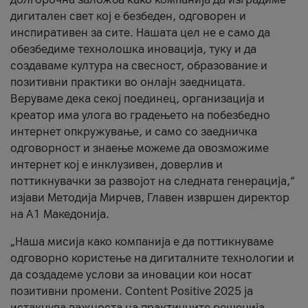
дигитален свет кој е безбеден, одговорен и
инспиративен за сите. Нашата цел не е само да
обезбедиме технолошка иновација, туку и да
создаваме култура на свесност, образование и
позитивни практики во онлајн заедницата.
Веруваме дека секој поединец, организација и
креатор има улога во градењето на побезбедно
интернет опкружување, и само со заедничка
одговорност и знаење можеме да овозможиме
интернет кој е инклузивен, доверлив и
поттикнувачки за развојот на следната генерација,“
изјави Методија Мирчев, Главен извршен директор
на А1 Македонија.
„Наша мисија како компанија е да поттикнуваме
одговорно користење на дигиталните технологии и
да создадеме услови за иновации кои носат
позитивни промени. Content Positive 2025 ја
истакнува важноста на практичните решенија,