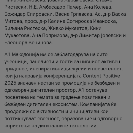
Ристески, Н.Е. Амбасадор Памер, Ана Колева,
Божидар Спировски, Весна Трпевска, Ас. д-р Васка
Митова, проф. д-р Калина Сотироска Иваноска,
Биљана Ристеска, Живко Мукаетов, Кики
Мукаетова, Ана Попризова, д-р Димитар Јовевски и
Елеонора Венинова.
А1 Македонија им се заблагодарува на сите
учесници, панелисти и гости за нивниот активен
придонес, инспиративни дискусии и посветеност,
кои ја направија конференцијата Content Positive
2025 значаен настан за промоција на безбеден и
одговорен дигитален простор. А1 останува
посветена на темата за градење позитивен и
безбеден дигитален екосистем. Компанијата ќе
продолжи со активности и иницијативи кои
поттикнуваат свесност, образование и одговорно
користење на дигиталните технологии.