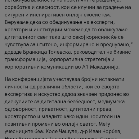
соработка и свесност, кои се клучни за градење на
сигурен и инспиративен онлајн екосистем.
Веруваме дека со обединување на експерти,
креатори и институции можеме да го обликуваме
дигиталниот свет така што секој корисник ќе се
чувствува заштитено, информирано и вреднувано,“
додаде Бранкица Толевска, раководител на бизнис
трансформација, корпоративна стратегија и
корпоративни комуникации во А1 Македонија.
На конференцијата учествуваа бројни истакнати
личности од различни области, кои со својата
експертиза и искуство дадоа значаен придонес во
дискусиите за дигитална безбедност, медиумска
одговорност, приватност, дигитални права,
креаторство и младите како идни носители на
позитивни промени во онлајн светот. Меѓу
учесниците беа: Коле Чашуле, д-р Иван Чорбев,
Нина Ангеловска, Јована Аврамовска, Стевчо