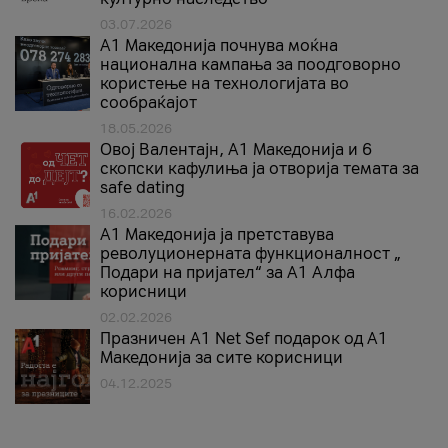
03.07.2026
A1 Македонија почнува моќна
национална кампања за поодговорно
користење на технологијата во
сообраќајот
18.05.2026
Овој Валентајн, A1 Македонија и 6
скопски кафулиња ја отворија темата за
safe dating
16.02.2026
А1 Македонија ја претставува
револуционерната функционалност „
Подари на пријател“ за А1 Алфа
корисници
02.02.2026
Празничен A1 Net Sеf подарок од А1
Македонија за сите корисници
04.12.2025