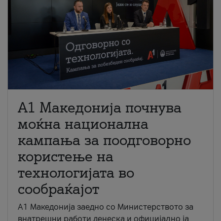
A1 Македонија почнува
моќна национална
кампања за поодговорно
користење на
технологијата во
сообраќајот
A1 Македонија заедно со Министерството за
внатрешни работи денеска и официјално ја