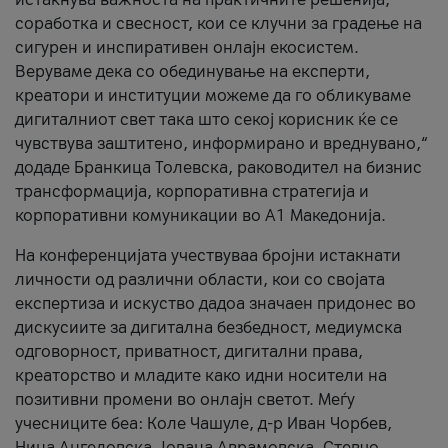
соработка и свесност, кои се клучни за градење на
сигурен и инспиративен онлајн екосистем.
Веруваме дека со обединување на експерти,
креатори и институции можеме да го обликуваме
дигиталниот свет така што секој корисник ќе се
чувствува заштитено, информирано и вреднувано,“
додаде Бранкица Толевска, раководител на бизнис
трансформација, корпоративна стратегија и
корпоративни комуникации во А1 Македонија.
На конференцијата учествуваа бројни истакнати
личности од различни области, кои со својата
експертиза и искуство дадоа значаен придонес во
дискусиите за дигитална безбедност, медиумска
одговорност, приватност, дигитални права,
креаторство и младите како идни носители на
позитивни промени во онлајн светот. Меѓу
учесниците беа: Коле Чашуле, д-р Иван Чорбев,
Нина Ангеловска, Јована Аврамовска, Стевчо