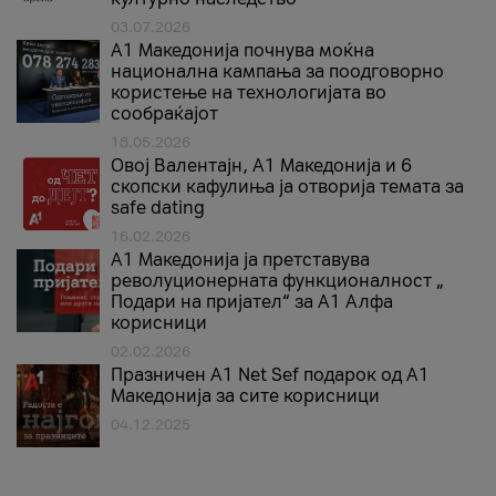
03.07.2026
A1 Македонија почнува моќна
национална кампања за поодговорно
користење на технологијата во
сообраќајот
18.05.2026
Овој Валентајн, A1 Македонија и 6
скопски кафулиња ја отворија темата за
safe dating
16.02.2026
А1 Македонија ја претставува
револуционерната функционалност „
Подари на пријател“ за А1 Алфа
корисници
02.02.2026
Празничен A1 Net Sеf подарок од А1
Македонија за сите корисници
04.12.2025