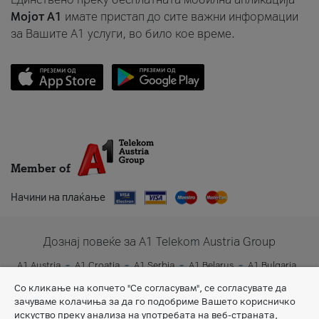
Мојот A1
имате пристап до сите важни информации
за Вашите A1 услуги, во било кое време.
Member of
Начини на плаќање
Дознај повеќе за A1 Telekom Austria Group
A1 Austria
A1 Croatia
A1 Serbia
A1 Belarus
A1 Bulgaria
A1 Slovenia
A1 Digital
Со кликање на копчето "Се согласувам", се согласувате да
зачуваме колачиња за да го подобриме Вашето корисничко
искуство преку анализа на употребата на веб-страната,