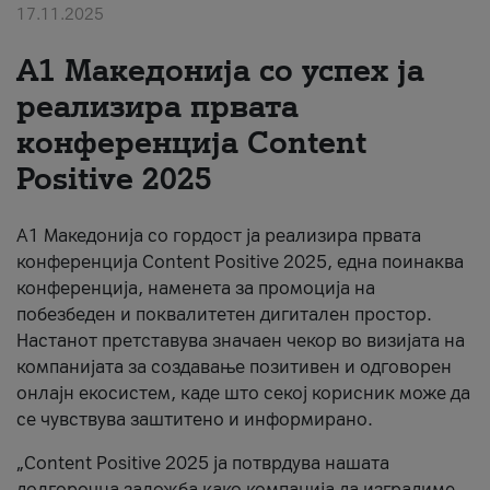
17.11.2025
За нас
А1 Македонија со успех ја
#ПодобарОнлајн
реализира првата
конференција Content
Positive 2025
А1 Македонија со гордост ја реализира првата
конференција Content Positive 2025, една поинаква
конференција, наменета за промоција на
побезбеден и поквалитетен дигитален простор.
Настанот претставува значаен чекор во визијата на
компанијата за создавање позитивен и одговорен
онлајн екосистем, каде што секој корисник може да
се чувствува заштитено и информирано.
„Content Positive 2025 ја потврдува нашата
долгорочна заложба како компанија да изградиме