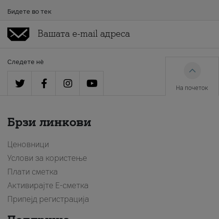
Бидете во тек
Следете нè
На почеток
Брзи линкови
Ценовници
Услови за користење
Плати сметка
Активирајте Е-сметка
Припејд регистрација