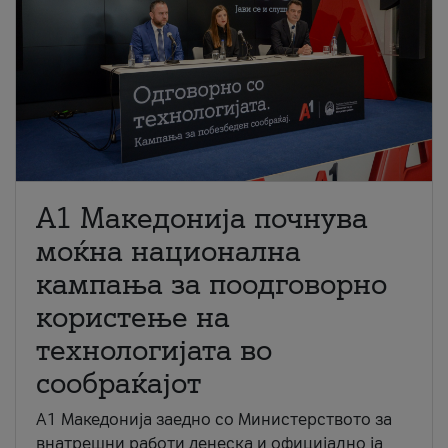
A1 Македонија почнува
моќна национална
кампања за поодговорно
користење на
технологијата во
сообраќајот
A1 Македонија заедно со Министерството за
внатрешни работи денеска и официјално ја