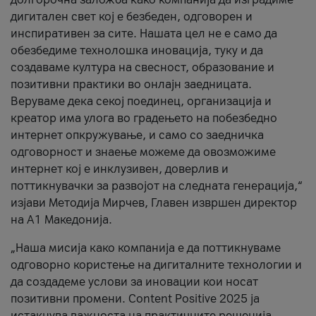
дигитален свет кој е безбеден, одговорен и
инспиративен за сите. Нашата цел не е само да
обезбедиме технолошка иновација, туку и да
создаваме култура на свесност, образование и
позитивни практики во онлајн заедницата.
Веруваме дека секој поединец, организација и
креатор има улога во градењето на побезбедно
интернет опкружување, и само со заедничка
одговорност и знаење можеме да овозможиме
интернет кој е инклузивен, доверлив и
поттикнувачки за развојот на следната генерација,“
изјави Методија Мирчев, Главен извршен директор
на А1 Македонија.
„Наша мисија како компанија е да поттикнуваме
одговорно користење на дигиталните технологии и
да создадеме услови за иновации кои носат
позитивни промени. Content Positive 2025 ја
истакнува важноста на практичните решенија,