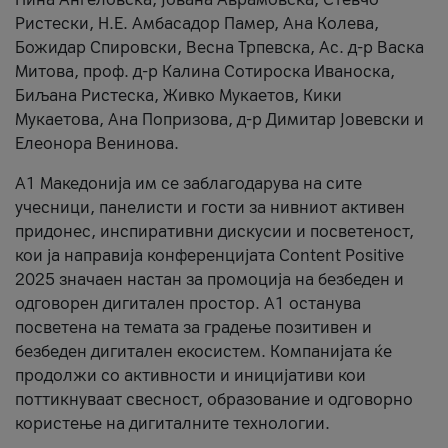
Ристески, Н.Е. Амбасадор Памер, Ана Колева,
Божидар Спировски, Весна Трпевска, Ас. д-р Васка
Митова, проф. д-р Калина Сотироска Иваноска,
Биљана Ристеска, Живко Мукаетов, Кики
Мукаетова, Ана Попризова, д-р Димитар Јовевски и
Елеонора Венинова.
А1 Македонија им се заблагодарува на сите
учесници, панелисти и гости за нивниот активен
придонес, инспиративни дискусии и посветеност,
кои ја направија конференцијата Content Positive
2025 значаен настан за промоција на безбеден и
одговорен дигитален простор. А1 останува
посветена на темата за градење позитивен и
безбеден дигитален екосистем. Компанијата ќе
продолжи со активности и иницијативи кои
поттикнуваат свесност, образование и одговорно
користење на дигиталните технологии.