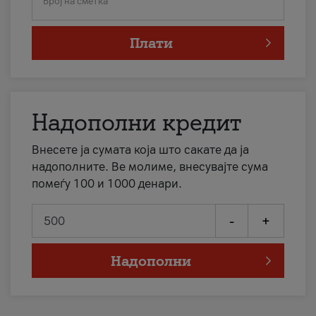
Број на сметка
Плати
Надополни кредит
Внесете ја сумата која што сакате да ја
надополните. Ве молиме, внесувајте сума
помеѓу 100 и 1000 денари.
-
+
Надополни