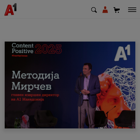
МК
EN
SQ
Приватни
Деловни
Поддршка
Надополни кредит
Плати сметка