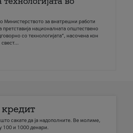
 технологијата во
со Министерството за внатрешни работи
ја претставија националната општествено
говорно со технологијата“, насочена кон
свест...
 кредит
а што сакате да ја надополните. Ве молиме,
у 100 и 1000 денари.