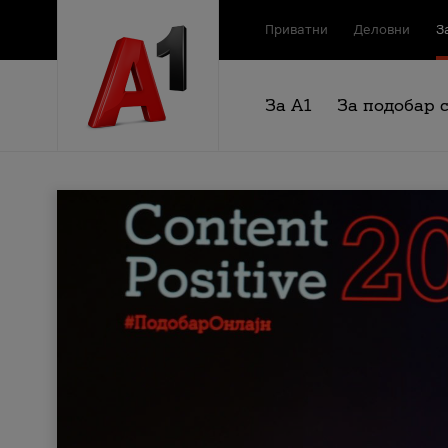
Приватни
Деловни
З
За А1
За подобар 