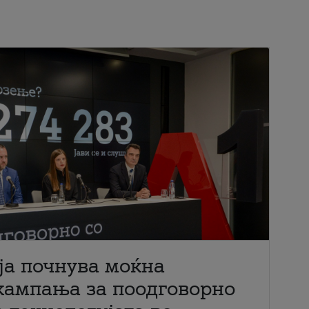
ја почнува моќна
кампања за поодговорно