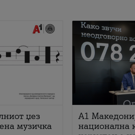
лниот џез
A1 Македони
мена музичка
национална 