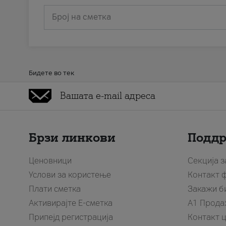
Број на сметка
Бидете во тек
Брзи линкови
Подд
Ценовници
Секција 
Услови за користење
Контакт 
Плати сметка
Закажи б
Активирајте Е-сметка
A1 Прода
Припејд регистрација
Контакт 