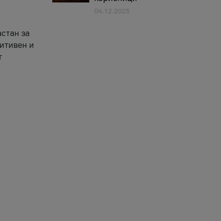
04.12.2025
астан за
зитивен и
т