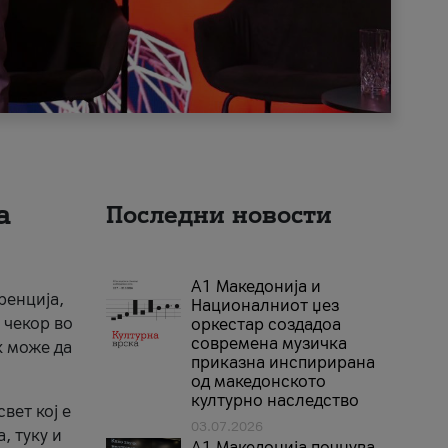
а
Последни новости
А1 Македонија и
ренција,
Националниот џез
 чекор во
оркестар создадоа
современа музичка
к може да
приказна инспирирана
од македонското
културно наследство
вет кој е
03.07.2026
, туку и
A1 Македонија почнува