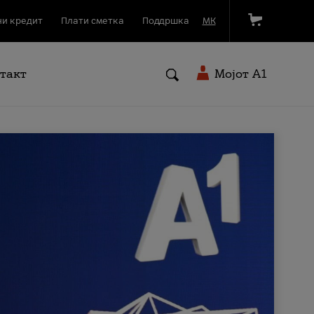
и кредит
Плати сметка
Поддршка
МК
такт
Мојот A1