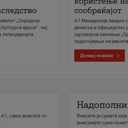
користење на
аследство
сообраќајот
ивалот „Охридско
A1 Македонија заедно 
„Културна врска“, чиј
денеска и официјално 
а легендарната
одговорна кампања „Од
подигнување на јавната 
Дознај повеќе
Надополни
 А1, само внесете го
Внесете ја сумата кој
.
внесувајте сума помеѓ