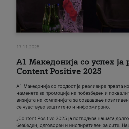
17.11.2025
А1 Македонија со успех ја
Content Positive 2025
А1 Македонија со гордост ја реализира првата к
наменета за промоција на побезбеден и поквали
визијата на компанијата за создавање позитивен
се чувствува заштитено и информирано.
„Content Positive 2025 ја потврдува нашата долг
безбеден, одговорен и инспиративен за сите. На