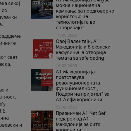
ека секој
моќна национална
 со
кампања за поодговорно
користење на
нувачки
технологијата во
а.
сообраќајот
18.05.2026
создадеме
Овој Валентајн, A1
тичните
Македонија и 6 скопски
кафулиња ја отворија
от свет
темата за safe dating
вска,
16.02.2026
А1 Македонија ја
претставува
револуционерната
функционалност „
за и
Подари на пријател“ за
атност,
А1 Алфа корисници
еѓу
02.02.2026
.Е.
Празничен A1 Net Sеf
лина
подарок од А1
Македонија за сите
овевски и
корисници