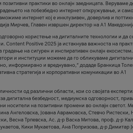
и позитивни практики во онлајн заедницата. Веруваме д
 градењето на побезбедно интернет опкружување, и само
зможиме интернет кој е инклузивен, доверлив и поттик
тодија Мирчев, Главен извршен директор на А1 Македониј
 одговорно користење на дигиталните технологии и да 
. Content Positive 2025 ја истакнува важноста на прак
за градење на сигурен и инспиративен онлајн екосистем.
атори и институции можеме да го обликуваме дигитални
тено, информирано и вреднувано,“ додаде Бранкица Толе
ативна стратегија и корпоративни комуникации во А1
личности од различни области, кои со својата експерти
 за дигитална безбедност, медиумска одговорност, прив
ни носители на позитивни промени во онлајн светот. М
Нина Ангеловска, Јована Аврамовска, Стевчо Ристески, Н
и, Весна Трпевска, Ас. д-р Васка Митова, проф. д-р Ка
каетов, Кики Мукаетова, Ана Попризова, д-р Димитар Ј