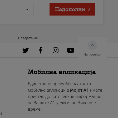
-
+
Надополни
Следете нè
На почеток
Мобилна апликација
Единствено преку бесплатната
мобилна апликација
Мојот A1
имате
пристап до сите важни информации
за Вашите A1 услуги, во било кое
време.
и