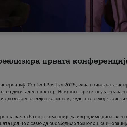
 реализира првата конференциј
онференција Content Positive 2025, една поинаква конфе
тетен дигитален простор. Настанот претставува значаен
 и одговорен онлајн екосистем, каде што секој корисни
орочна заложба како компанија да изградиме дигитален с
шата цел не е само да обезбедиме технолошка иновација