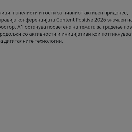
ници, панелисти и гости за нивниот активен придонес,
правија конференцијата Content Positive 2025 значаен н
остор. А1 останува посветена на темата за градење по
продолжи со активности и иницијативи кои поттикнуваа
а дигиталните технологии.