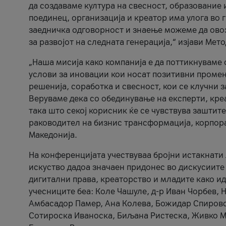
да создаваме култура на свесност, образование 
поединец, организација и креатор има улога во
заедничка одговорност и знаење можеме да ово
за развојот на следната генерација,“ изјави Ме
„Наша мисија како компанија е да поттикнуваме
услови за иновации кои носат позитивни промени
решенија, соработка и свесност, кои се клучни 
Веруваме дека со обединување на експерти, кре
така што секој корисник ќе се чувствува зашти
раководител на бизнис трансформација, корпор
Македонија.
На конференцијата учествуваа бројни истакнати 
искуство дадоа значаен придонес во дискусиите
дигитални права, креаторство и младите како ид
учесниците беа: Коле Чашуле, д-р Иван Чорбев, 
Амбасадор Памер, Ана Колева, Божидар Спировск
Сотироска Иваноска, Биљана Ристеска, Живко Му