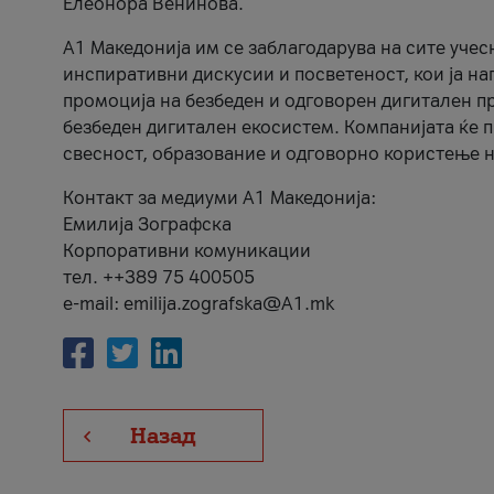
Елеонора Венинова.
А1 Македонија им се заблагодарува на сите учес
инспиративни дискусии и посветеност, кои ја на
промоција на безбеден и одговорен дигитален пр
безбеден дигитален екосистем. Компанијата ќе 
свесност, образование и одговорно користење н
Контакт за медиуми А1 Македонија:
Емилија Зографска
Корпоративни комуникации
тел. ++389 75 400505
e-mail: emilija.zografska@A1.mk
Назад