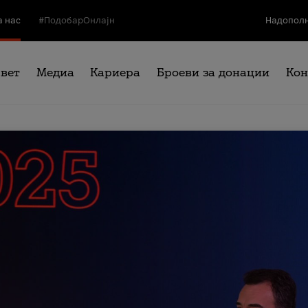
а нас
#ПодобарОнлајн
Надополн
свет
Медиа
Кариера
Броеви за донации
Кон