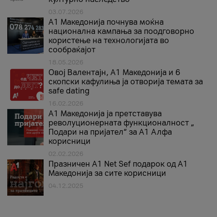
03.07.2026
A1 Македонија почнува моќна
национална кампања за поодговорно
користење на технологијата во
сообраќајот
18.05.2026
Овој Валентајн, A1 Македонија и 6
скопски кафулиња ја отворија темата за
safe dating
16.02.2026
А1 Македонија ја претставува
револуционерната функционалност „
Подари на пријател“ за А1 Алфа
корисници
02.02.2026
Празничен A1 Net Sеf подарок од А1
Македонија за сите корисници
04.12.2025