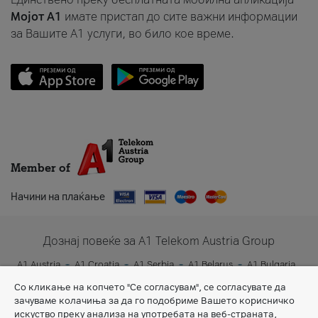
Мојот A1
имате пристап до сите важни информации
за Вашите A1 услуги, во било кое време.
Member of
Начини на плаќање
Дознај повеќе за A1 Telekom Austria Group
A1 Austria
A1 Croatia
A1 Serbia
A1 Belarus
A1 Bulgaria
A1 Slovenia
A1 Digital
Со кликање на копчето "Се согласувам", се согласувате да
зачуваме колачиња за да го подобриме Вашето корисничко
искуство преку анализа на употребата на веб-страната,