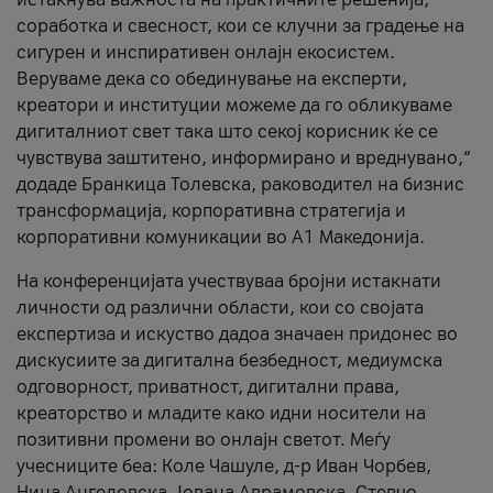
соработка и свесност, кои се клучни за градење на
сигурен и инспиративен онлајн екосистем.
Веруваме дека со обединување на експерти,
креатори и институции можеме да го обликуваме
дигиталниот свет така што секој корисник ќе се
чувствува заштитено, информирано и вреднувано,“
додаде Бранкица Толевска, раководител на бизнис
трансформација, корпоративна стратегија и
корпоративни комуникации во А1 Македонија.
На конференцијата учествуваа бројни истакнати
личности од различни области, кои со својата
експертиза и искуство дадоа значаен придонес во
дискусиите за дигитална безбедност, медиумска
одговорност, приватност, дигитални права,
креаторство и младите како идни носители на
позитивни промени во онлајн светот. Меѓу
учесниците беа: Коле Чашуле, д-р Иван Чорбев,
Нина Ангеловска, Јована Аврамовска, Стевчо