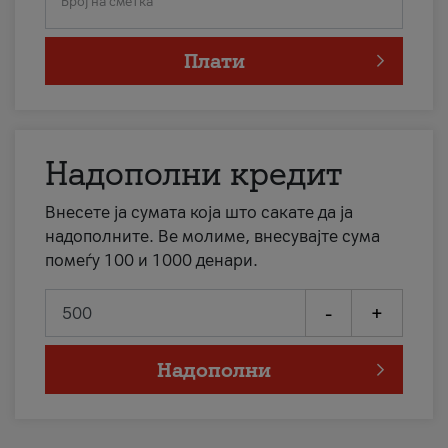
Број на сметка
Плати
Надополни кредит
Внесете ја сумата која што сакате да ја
надополните. Ве молиме, внесувајте сума
помеѓу 100 и 1000 денари.
-
+
Надополни