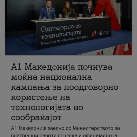
A1 Македонија почнува
моќна национална
кампања за поодговорно
користење на
технологијата во
сообраќајот
A1 Македонија заедно со Министерството за
внатрешни работи денеска и официјално ја