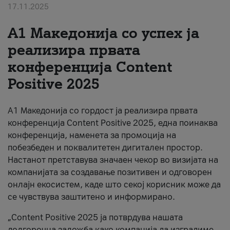
17.11.2025
За нас
А1 Македонија со успех ја
#ПодобарОнлајн
реализира првата
конференција Content
Positive 2025
А1 Македонија со гордост ја реализира првата
конференција Content Positive 2025, една поинаква
конференција, наменета за промоција на
побезбеден и поквалитетен дигитален простор.
Настанот претставува значаен чекор во визијата на
компанијата за создавање позитивен и одговорен
онлајн екосистем, каде што секој корисник може да
се чувствува заштитено и информирано.
„Content Positive 2025 ја потврдува нашата
долгорочна заложба како компанија да изградиме