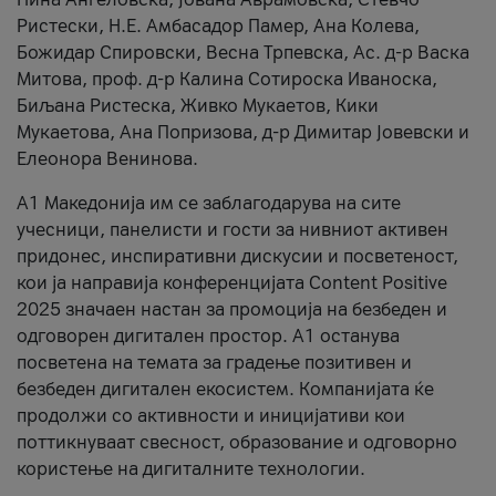
Ристески, Н.Е. Амбасадор Памер, Ана Колева,
Божидар Спировски, Весна Трпевска, Ас. д-р Васка
Митова, проф. д-р Калина Сотироска Иваноска,
Биљана Ристеска, Живко Мукаетов, Кики
Мукаетова, Ана Попризова, д-р Димитар Јовевски и
Елеонора Венинова.
А1 Македонија им се заблагодарува на сите
учесници, панелисти и гости за нивниот активен
придонес, инспиративни дискусии и посветеност,
кои ја направија конференцијата Content Positive
2025 значаен настан за промоција на безбеден и
одговорен дигитален простор. А1 останува
посветена на темата за градење позитивен и
безбеден дигитален екосистем. Компанијата ќе
продолжи со активности и иницијативи кои
поттикнуваат свесност, образование и одговорно
користење на дигиталните технологии.