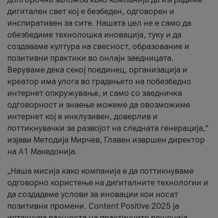
дигитален свет кој е безбеден, одговорен и
инспиративен за сите. Нашата цел не е само да
обезбедиме технолошка иновација, туку и да
создаваме култура на свесност, образование и
позитивни практики во онлајн заедницата.
Веруваме дека секој поединец, организација и
креатор има улога во градењето на побезбедно
интернет опкружување, и само со заедничка
одговорност и знаење можеме да овозможиме
интернет кој е инклузивен, доверлив и
поттикнувачки за развојот на следната генерација,“
изјави Методија Мирчев, Главен извршен директор
на А1 Македонија.
„Наша мисија како компанија е да поттикнуваме
одговорно користење на дигиталните технологии и
да создадеме услови за иновации кои носат
позитивни промени. Content Positive 2025 ја
истакнува важноста на практичните решенија,