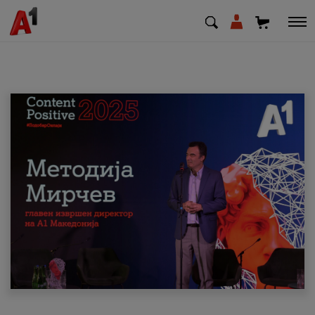
МК
EN
SQ
Приватни
Деловни
Поддршка
Надополни кредит
Плати сметка