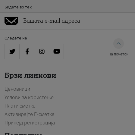
Бидете во тек
Следете нè
На почеток
Брзи линкови
Ценовници
Услови за користење
Плати сметка
Активирајте Е-сметка
Припејд регистрација