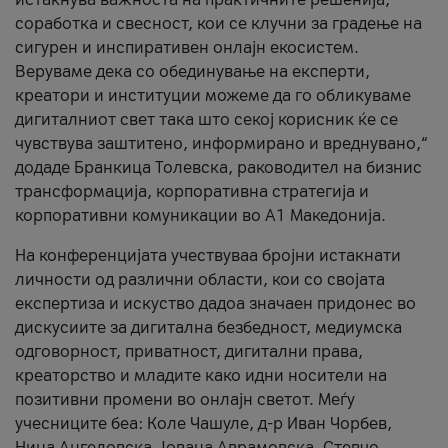
соработка и свесност, кои се клучни за градење на
сигурен и инспиративен онлајн екосистем.
Веруваме дека со обединување на експерти,
креатори и институции можеме да го обликуваме
дигиталниот свет така што секој корисник ќе се
чувствува заштитено, информирано и вреднувано,“
додаде Бранкица Толевска, раководител на бизнис
трансформација, корпоративна стратегија и
корпоративни комуникации во А1 Македонија.
На конференцијата учествуваа бројни истакнати
личности од различни области, кои со својата
експертиза и искуство дадоа значаен придонес во
дискусиите за дигитална безбедност, медиумска
одговорност, приватност, дигитални права,
креаторство и младите како идни носители на
позитивни промени во онлајн светот. Меѓу
учесниците беа: Коле Чашуле, д-р Иван Чорбев,
Нина Ангеловска, Јована Аврамовска, Стевчо