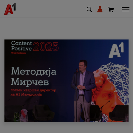
МК
EN
SQ
Приватни
Деловни
Поддршка
Надополни кредит
Плати сметка