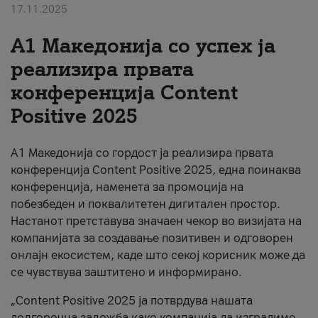
17.11.2025
За нас
А1 Македонија со успех ја
#ПодобарОнлајн
реализира првата
конференција Content
Positive 2025
А1 Македонија со гордост ја реализира првата
конференција Content Positive 2025, една поинаква
конференција, наменета за промоција на
побезбеден и поквалитетен дигитален простор.
Настанот претставува значаен чекор во визијата на
компанијата за создавање позитивен и одговорен
онлајн екосистем, каде што секој корисник може да
се чувствува заштитено и информирано.
„Content Positive 2025 ја потврдува нашата
долгорочна заложба како компанија да изградиме