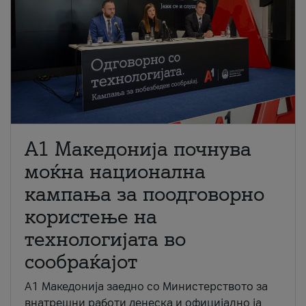
A1 Македонија почнува
моќна национална
кампања за поодговорно
користење на
технологијата во
сообраќајот
A1 Македонија заедно со Министерството за
внатрешни работи денеска и официјално ја