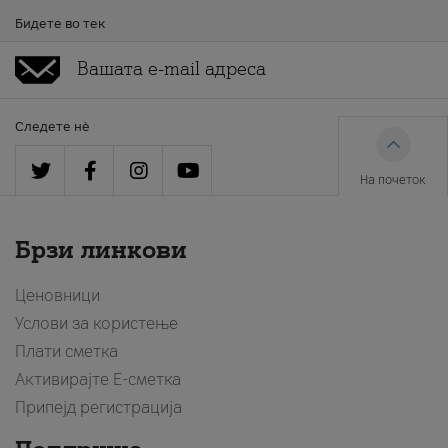
Бидете во тек
Следете нè
На почеток
Брзи линкови
Ценовници
Услови за користење
Плати сметка
Активирајте Е-сметка
Припејд регистрација