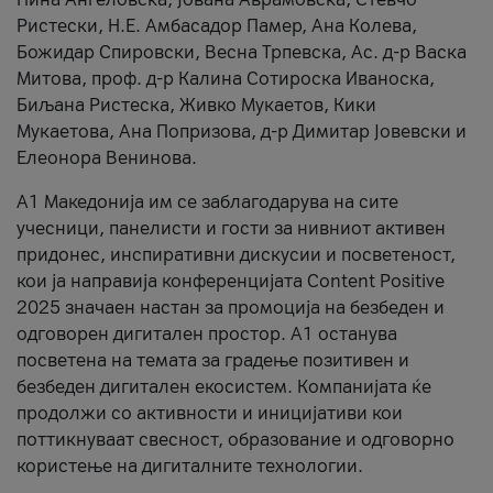
Ристески, Н.Е. Амбасадор Памер, Ана Колева,
Божидар Спировски, Весна Трпевска, Ас. д-р Васка
Митова, проф. д-р Калина Сотироска Иваноска,
Биљана Ристеска, Живко Мукаетов, Кики
Мукаетова, Ана Попризова, д-р Димитар Јовевски и
Елеонора Венинова.
А1 Македонија им се заблагодарува на сите
учесници, панелисти и гости за нивниот активен
придонес, инспиративни дискусии и посветеност,
кои ја направија конференцијата Content Positive
2025 значаен настан за промоција на безбеден и
одговорен дигитален простор. А1 останува
посветена на темата за градење позитивен и
безбеден дигитален екосистем. Компанијата ќе
продолжи со активности и иницијативи кои
поттикнуваат свесност, образование и одговорно
користење на дигиталните технологии.