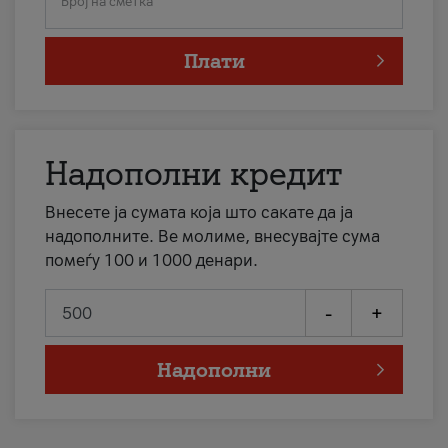
Број на сметка
Плати
Надополни кредит
Внесете ја сумата која што сакате да ја
надополните. Ве молиме, внесувајте сума
помеѓу 100 и 1000 денари.
-
+
Надополни