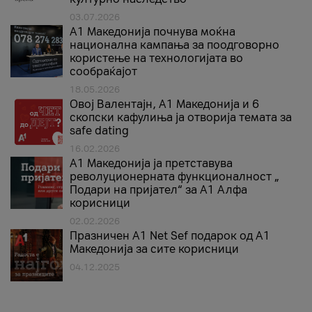
03.07.2026
A1 Македонија почнува моќна
национална кампања за поодговорно
користење на технологијата во
сообраќајот
18.05.2026
Овој Валентајн, A1 Македонија и 6
скопски кафулиња ја отворија темата за
safe dating
16.02.2026
А1 Македонија ја претставува
револуционерната функционалност „
Подари на пријател“ за А1 Алфа
корисници
02.02.2026
Празничен A1 Net Sеf подарок од А1
Македонија за сите корисници
04.12.2025