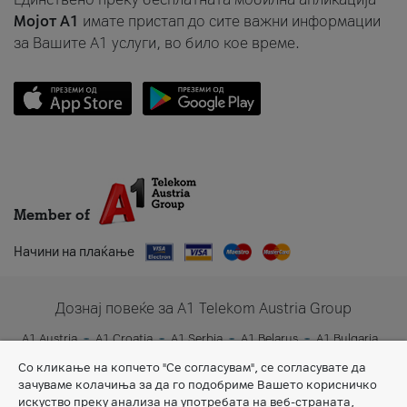
Мојот A1
имате пристап до сите важни информации
за Вашите A1 услуги, во било кое време.
Member of
Начини на плаќање
Дознај повеќе за A1 Telekom Austria Group
A1 Austria
A1 Croatia
A1 Serbia
A1 Belarus
A1 Bulgaria
A1 Slovenia
A1 Digital
Со кликање на копчето "Се согласувам", се согласувате да
зачуваме колачиња за да го подобриме Вашето корисничко
искуство преку анализа на употребата на веб-страната,