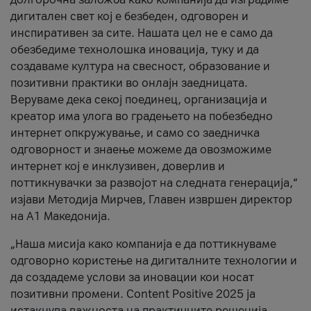
дигитален свет кој е безбеден, одговорен и
инспиративен за сите. Нашата цел не е само да
обезбедиме технолошка иновација, туку и да
создаваме култура на свесност, образование и
позитивни практики во онлајн заедницата.
Веруваме дека секој поединец, организација и
креатор има улога во градењето на побезбедно
интернет опкружување, и само со заедничка
одговорност и знаење можеме да овозможиме
интернет кој е инклузивен, доверлив и
поттикнувачки за развојот на следната генерација,“
изјави Методија Мирчев, Главен извршен директор
на А1 Македонија.
„Наша мисија како компанија е да поттикнуваме
одговорно користење на дигиталните технологии и
да создадеме услови за иновации кои носат
позитивни промени. Content Positive 2025 ја
истакнува важноста на практичните решенија,