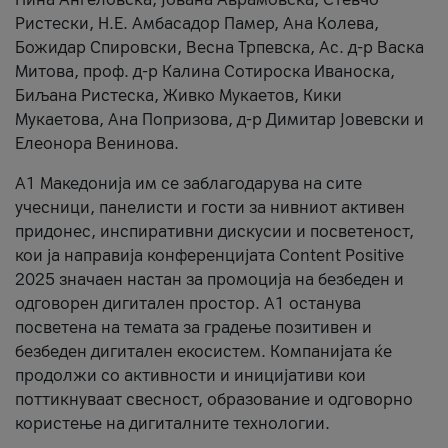
Ристески, Н.Е. Амбасадор Памер, Ана Колева,
Божидар Спировски, Весна Трпевска, Ас. д-р Васка
Митова, проф. д-р Калина Сотироска Иваноска,
Биљана Ристеска, Живко Мукаетов, Кики
Мукаетова, Ана Попризова, д-р Димитар Јовевски и
Елеонора Венинова.
А1 Македонија им се заблагодарува на сите
учесници, панелисти и гости за нивниот активен
придонес, инспиративни дискусии и посветеност,
кои ја направија конференцијата Content Positive
2025 значаен настан за промоција на безбеден и
одговорен дигитален простор. А1 останува
посветена на темата за градење позитивен и
безбеден дигитален екосистем. Компанијата ќе
продолжи со активности и иницијативи кои
поттикнуваат свесност, образование и одговорно
користење на дигиталните технологии.