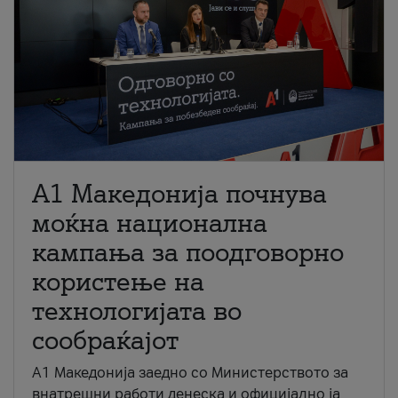
A1 Македонија почнува
моќна национална
кампања за поодговорно
користење на
технологијата во
сообраќајот
A1 Македонија заедно со Министерството за
внатрешни работи денеска и официјално ја