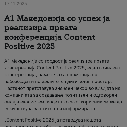
17.11.2025
За нас
А1 Македонија со успех ја
#ПодобарОнлајн
реализира првата
конференција Content
Positive 2025
А1 Македонија со гордост ја реализира првата
конференција Content Positive 2025, една поинаква
конференција, наменета за промоција на
побезбеден и поквалитетен дигитален простор.
Настанот претставува значаен чекор во визијата на
компанијата за создавање позитивен и одговорен
онлајн екосистем, каде што секој корисник може да
се чувствува заштитено и информирано.
„Content Positive 2025 ја потврдува нашата
долгорочна заложба како компанија да изградиме