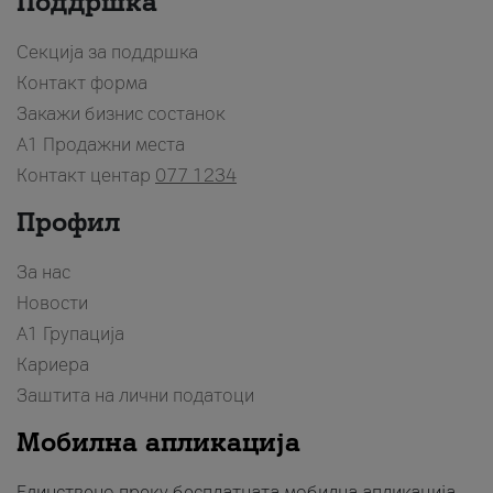
Поддршка
Секција за поддршка
Контакт форма
Закажи бизнис состанок
A1 Продажни места
Контакт центар
077 1234
Профил
За нас
Новости
А1 Групација
Кариера
Заштита на лични податоци
Мобилна апликација
Единствено преку бесплатната мобилна апликација