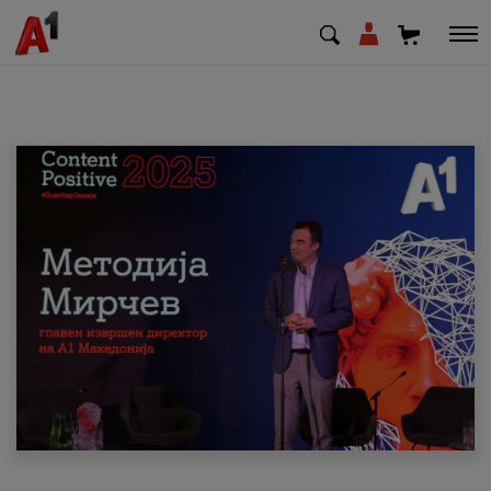
МК
EN
SQ
Приватни
Деловни
Поддршка
Надополни кредит
Плати сметка