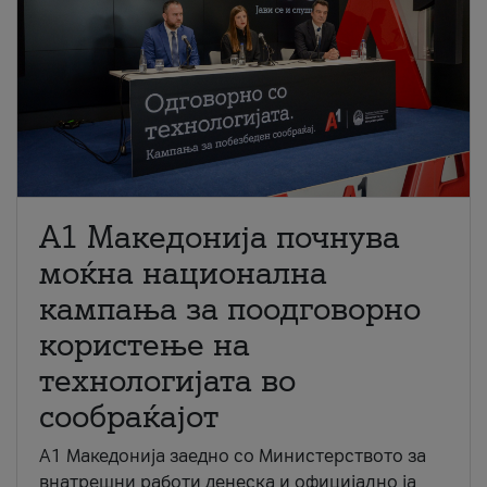
A1 Македонија почнува
моќна национална
кампања за поодговорно
користење на
технологијата во
сообраќајот
A1 Македонија заедно со Министерството за
внатрешни работи денеска и официјално ја