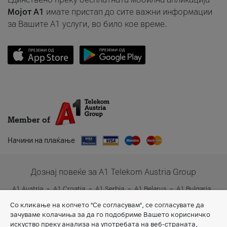
Мојот A1
имате пристап до сите важни информации
за Вашите A1 услуги, во било кое време.
Member of
Начини на плаќање
Дознај повеќе за A1 Telekom Austria Group
A1 Austria
A1 Croatia
A1 Serbia
A1 Belarus
A1 Bulgaria
A1 Slovenia
A1 Digital
Со кликање на копчето "Се согласувам", се согласувате да
зачуваме колачиња за да го подобриме Вашето корисничко
искуство преку анализа на употребата на веб-страната,