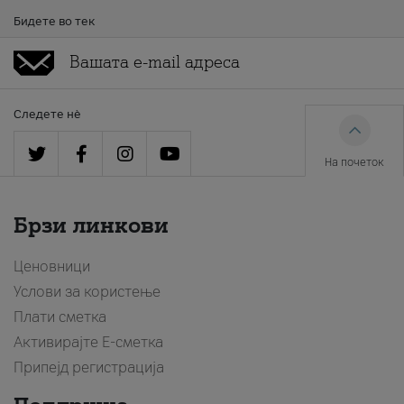
Бидете во тек
Следете нè
На почеток
Брзи линкови
Ценовници
Услови за користење
Плати сметка
Активирајте Е-сметка
Припејд регистрација