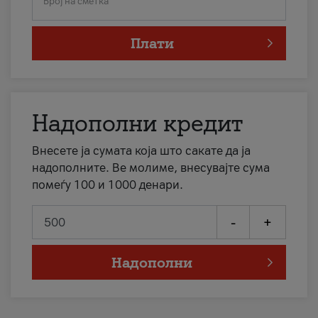
Број на сметка
Плати
Надополни кредит
Внесете ја сумата која што сакате да ја
надополните. Ве молиме, внесувајте сума
помеѓу 100 и 1000 денари.
-
+
Надополни