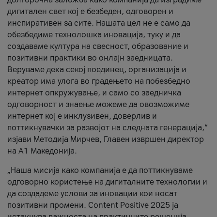
дигитален свет кој е безбеден, одговорен и
инспиративен за сите. Нашата цел не е само да
обезбедиме технолошка иновација, туку и да
создаваме култура на свесност, образование и
позитивни практики во онлајн заедницата.
Веруваме дека секој поединец, организација и
креатор има улога во градењето на побезбедно
интернет опкружување, и само со заедничка
одговорност и знаење можеме да овозможиме
интернет кој е инклузивен, доверлив и
поттикнувачки за развојот на следната генерација,“
изјави Методија Мирчев, Главен извршен директор
на А1 Македонија.
„Наша мисија како компанија е да поттикнуваме
одговорно користење на дигиталните технологии и
да создадеме услови за иновации кои носат
позитивни промени. Content Positive 2025 ја
истакнува важноста на практичните решенија,