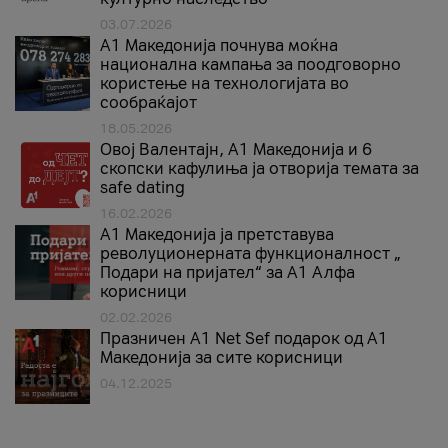
03.07.2026
A1 Македонија почнува моќна
национална кампања за поодговорно
користење на технологијата во
сообраќајот
18.05.2026
Овој Валентајн, A1 Македонија и 6
скопски кафулиња ја отворија темата за
safe dating
16.02.2026
А1 Македонија ја претставува
револуционерната функционалност „
Подари на пријател“ за А1 Алфа
корисници
02.02.2026
Празничен A1 Net Sеf подарок од А1
Македонија за сите корисници
04.12.2025