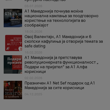
03.07.2026
A1 Македонија почнува моќна
национална кампања за поодговорно
користење на технологијата во
сообраќајот
18.05.2026
Овој Валентајн, A1 Македонија и 6
скопски кафулиња ја отворија темата за
safe dating
16.02.2026
А1 Македонија ја претставува
револуционерната функционалност „
Подари на пријател“ за А1 Алфа
корисници
02.02.2026
Празничен A1 Net Sеf подарок од А1
Македонија за сите корисници
04.12.2025