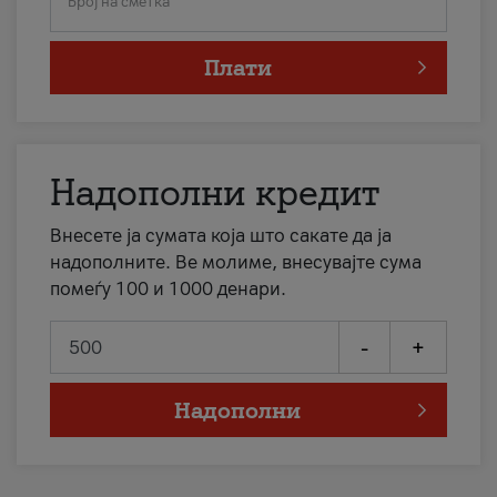
Број на сметка
Плати
Надополни кредит
Внесете ја сумата која што сакате да ја
надополните. Ве молиме, внесувајте сума
помеѓу 100 и 1000 денари.
-
+
Надополни