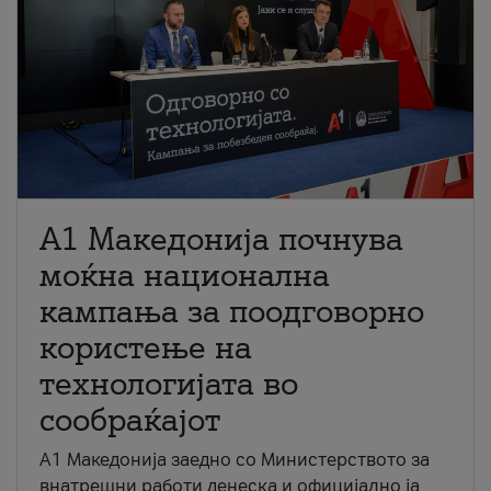
A1 Македонија почнува
моќна национална
кампања за поодговорно
користење на
технологијата во
сообраќајот
A1 Македонија заедно со Министерството за
внатрешни работи денеска и официјално ја