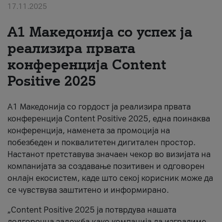
17.11.2025
За нас
А1 Македонија со успех ја
#ПодобарОнлајн
реализира првата
конференција Content
Positive 2025
А1 Македонија со гордост ја реализира првата
конференција Content Positive 2025, една поинаква
конференција, наменета за промоција на
побезбеден и поквалитетен дигитален простор.
Настанот претставува значаен чекор во визијата на
компанијата за создавање позитивен и одговорен
онлајн екосистем, каде што секој корисник може да
се чувствува заштитено и информирано.
„Content Positive 2025 ја потврдува нашата
долгорочна заложба како компанија да изградиме