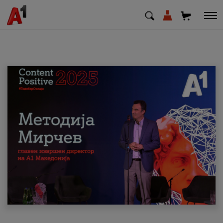
МК
EN
SQ
Приватни
Деловни
Поддршка
Надополни кредит
Плати сметка