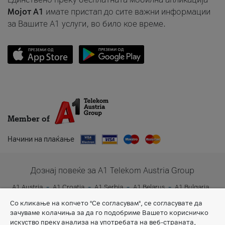
Мојот A1
имате пристап до сите важни информации
за Вашите A1 услуги, во било кое време.
Member of
Начини на плаќање
Дознај повеќе за A1 Telekom Austria Group
A1 Austria
A1 Croatia
A1 Serbia
A1 Belarus
A1 Bulgaria
A1 Slovenia
A1 Digital
Со кликање на копчето "Се согласувам", се согласувате да
зачуваме колачиња за да го подобриме Вашето корисничко
искуство преку анализа на употребата на веб-страната,