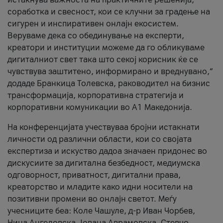
соработка и свесност, кои се клучни за градење на
сигурен и инспиративен онлајн екосистем.
Веруваме дека со обединување на експерти,
креатори и институции можеме да го обликуваме
дигиталниот свет така што секој корисник ќе се
чувствува заштитено, информирано и вреднувано,“
додаде Бранкица Толевска, раководител на бизнис
трансформација, корпоративна стратегија и
корпоративни комуникации во А1 Македонија.
На конференцијата учествуваа бројни истакнати
личности од различни области, кои со својата
експертиза и искуство дадоа значаен придонес во
дискусиите за дигитална безбедност, медиумска
одговорност, приватност, дигитални права,
креаторство и младите како идни носители на
позитивни промени во онлајн светот. Меѓу
учесниците беа: Коле Чашуле, д-р Иван Чорбев,
Нина Ангеловска, Јована Аврамовска, Стевчо