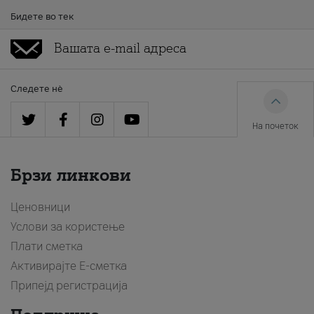
Бидете во тек
Следете нè
На почеток
Брзи линкови
Ценовници
Услови за користење
Плати сметка
Активирајте Е-сметка
Припејд регистрација