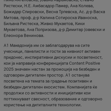
Ристески, Н.Е. Амбасадор Памер, Ана Колева,
Божидар Спировски, Весна Трпевска, Ас. д-р Васка
Митова, проф. д-р Калина Сотироска Иваноска,
Биљана Ристеска, Живко Мукаетов, Кики
Мукаетова, Ана Попризова, д-р Димитар Јовевски и
Елеонора Венинова.
А1 Македонија им се заблагодарува на сите
учесници, панелисти и гости за нивниот активен
придонес, инспиративни дискусии и посветеност,
кои ја направија конференцијата Content Positive
2025 значаен настан за промоција на безбеден и
одговорен дигитален простор. А1 останува
посветена на темата за градење позитивен и
безбеден дигитален екосистем. Компанијата ќе
продолжи со активности и иницијативи кои
поттикнуваат свесност, образование и одговорно
користење на дигиталните технологии.