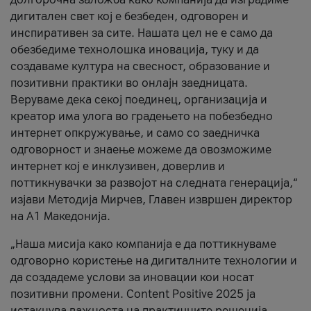
дигитален свет кој е безбеден, одговорен и
инспиративен за сите. Нашата цел не е само да
обезбедиме технолошка иновација, туку и да
создаваме култура на свесност, образование и
позитивни практики во онлајн заедницата.
Веруваме дека секој поединец, организација и
креатор има улога во градењето на побезбедно
интернет опкружување, и само со заедничка
одговорност и знаење можеме да овозможиме
интернет кој е инклузивен, доверлив и
поттикнувачки за развојот на следната генерација,“
изјави Методија Мирчев, Главен извршен директор
на А1 Македонија.
„Наша мисија како компанија е да поттикнуваме
одговорно користење на дигиталните технологии и
да создадеме услови за иновации кои носат
позитивни промени. Content Positive 2025 ја
истакнува важноста на практичните решенија,