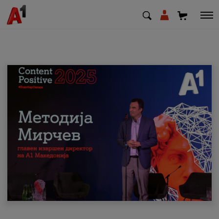
МК
EN
SQ
Приватни
Деловни
Поддршка
Надополни кредит
Плати сметка