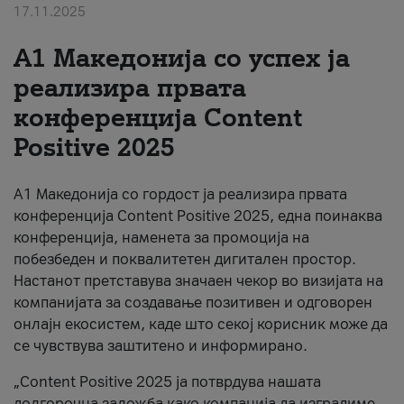
17.11.2025
За нас
А1 Македонија со успех ја
#ПодобарОнлајн
реализира првата
конференција Content
Positive 2025
А1 Македонија со гордост ја реализира првата
конференција Content Positive 2025, една поинаква
конференција, наменета за промоција на
побезбеден и поквалитетен дигитален простор.
Настанот претставува значаен чекор во визијата на
компанијата за создавање позитивен и одговорен
онлајн екосистем, каде што секој корисник може да
се чувствува заштитено и информирано.
„Content Positive 2025 ја потврдува нашата
долгорочна заложба како компанија да изградиме