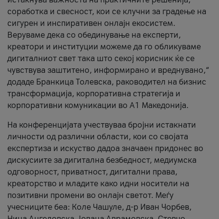
соработка и свесност, кои се клучни за градење на
сигурен и инспиративен онлајн екосистем.
Веруваме дека со обединување на експерти,
креатори и институции можеме да го обликуваме
дигиталниот свет така што секој корисник ќе се
чувствува заштитено, информирано и вреднувано,“
додаде Бранкица Толевска, раководител на бизнис
трансформација, корпоративна стратегија и
корпоративни комуникации во А1 Македонија.
На конференцијата учествуваа бројни истакнати
личности од различни области, кои со својата
експертиза и искуство дадоа значаен придонес во
дискусиите за дигитална безбедност, медиумска
одговорност, приватност, дигитални права,
креаторство и младите како идни носители на
позитивни промени во онлајн светот. Меѓу
учесниците беа: Коле Чашуле, д-р Иван Чорбев,
Нина Ангеловска, Јована Аврамовска, Стевчо