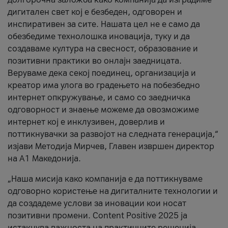
дигитален свет кој е безбеден, одговорен и
инспиративен за сите. Нашата цел не е само да
обезбедиме технолошка иновација, туку и да
создаваме култура на свесност, образование и
позитивни практики во онлајн заедницата.
Веруваме дека секој поединец, организација и
креатор има улога во градењето на побезбедно
интернет опкружување, и само со заедничка
одговорност и знаење можеме да овозможиме
интернет кој е инклузивен, доверлив и
поттикнувачки за развојот на следната генерација,“
изјави Методија Мирчев, Главен извршен директор
на А1 Македонија.
„Наша мисија како компанија е да поттикнуваме
одговорно користење на дигиталните технологии и
да создадеме услови за иновации кои носат
позитивни промени. Content Positive 2025 ја
истакнува важноста на практичните решенија,