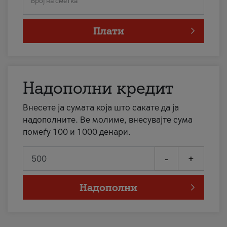
Број на сметка
Плати
Надополни кредит
Внесете ја сумата која што сакате да ја
надополните. Ве молиме, внесувајте сума
помеѓу 100 и 1000 денари.
-
+
Надополни