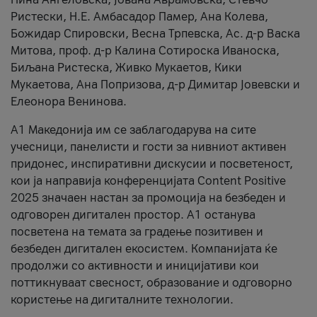
Ристески, Н.Е. Амбасадор Памер, Ана Колева,
Божидар Спировски, Весна Трпевска, Ас. д-р Васка
Митова, проф. д-р Калина Сотироска Иваноска,
Биљана Ристеска, Живко Мукаетов, Кики
Мукаетова, Ана Попризова, д-р Димитар Јовевски и
Елеонора Венинова.
А1 Македонија им се заблагодарува на сите
учесници, панелисти и гости за нивниот активен
придонес, инспиративни дискусии и посветеност,
кои ја направија конференцијата Content Positive
2025 значаен настан за промоција на безбеден и
одговорен дигитален простор. А1 останува
посветена на темата за градење позитивен и
безбеден дигитален екосистем. Компанијата ќе
продолжи со активности и иницијативи кои
поттикнуваат свесност, образование и одговорно
користење на дигиталните технологии.