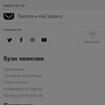
Бидете во тек
Следете нè
На почеток
Брзи линкови
Ценовници
Услови за користење
Плати сметка
Активирајте Е-сметка
Припејд регистрација