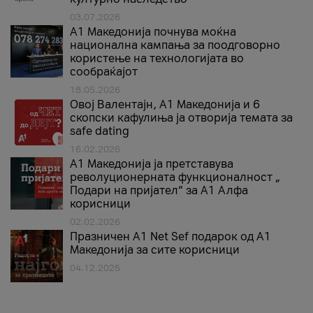
03.07.2026
A1 Македонија почнува моќна
национална кампања за поодговорно
користење на технологијата во
сообраќајот
18.05.2026
Овој Валентајн, A1 Македонија и 6
скопски кафулиња ја отворија темата за
safe dating
16.02.2026
А1 Македонија ја претставува
револуционерната функционалност „
Подари на пријател“ за А1 Алфа
корисници
02.02.2026
Празничен A1 Net Sеf подарок од А1
Македонија за сите корисници
04.12.2025