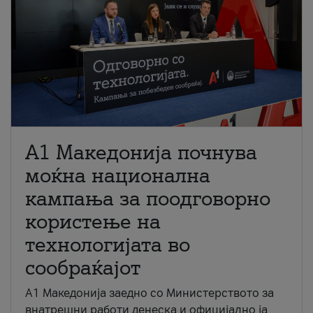
A1 Македонија почнува
моќна национална
кампања за поодговорно
користење на
технологијата во
сообраќајот
A1 Македонија заедно со Министерството за
внатрешни работи денеска и официјално ја