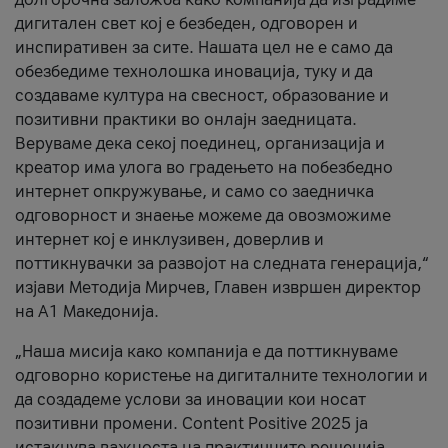
дигитален свет кој е безбеден, одговорен и
инспиративен за сите. Нашата цел не е само да
обезбедиме технолошка иновација, туку и да
создаваме култура на свесност, образование и
позитивни практики во онлајн заедницата.
Веруваме дека секој поединец, организација и
креатор има улога во градењето на побезбедно
интернет опкружување, и само со заедничка
одговорност и знаење можеме да овозможиме
интернет кој е инклузивен, доверлив и
поттикнувачки за развојот на следната генерација,“
изјави Методија Мирчев, Главен извршен директор
на А1 Македонија.
„Наша мисија како компанија е да поттикнуваме
одговорно користење на дигиталните технологии и
да создадеме услови за иновации кои носат
позитивни промени. Content Positive 2025 ја
истакнува важноста на практичните решенија,