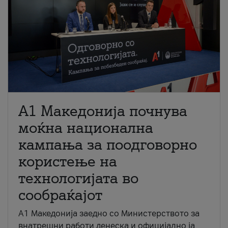
A1 Македонија почнува
моќна национална
кампања за поодговорно
користење на
технологијата во
сообраќајот
A1 Македонија заедно со Министерството за
внатрешни работи денеска и официјално ја