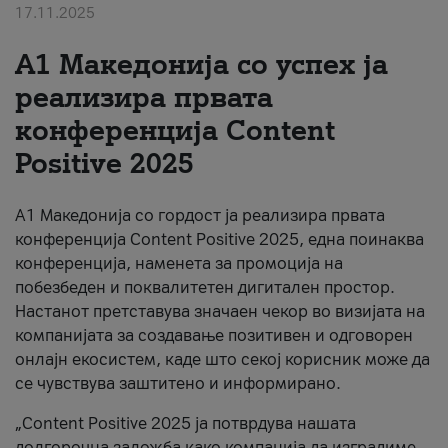
17.11.2025
За нас
А1 Македонија со успех ја
#ПодобарОнлајн
реализира првата
конференција Content
Positive 2025
А1 Македонија со гордост ја реализира првата
конференција Content Positive 2025, една поинаква
конференција, наменета за промоција на
побезбеден и поквалитетен дигитален простор.
Настанот претставува значаен чекор во визијата на
компанијата за создавање позитивен и одговорен
онлајн екосистем, каде што секој корисник може да
се чувствува заштитено и информирано.
„Content Positive 2025 ја потврдува нашата
долгорочна заложба како компанија да изградиме