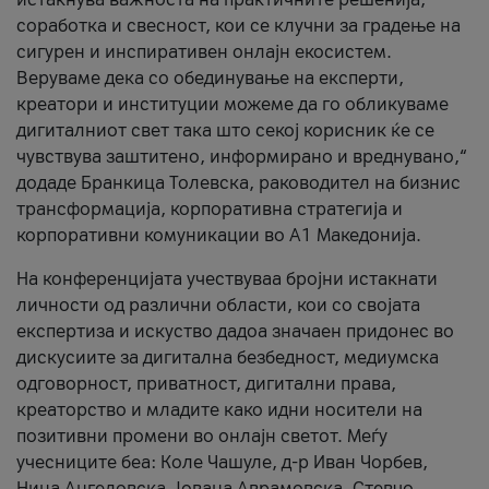
соработка и свесност, кои се клучни за градење на
сигурен и инспиративен онлајн екосистем.
Веруваме дека со обединување на експерти,
креатори и институции можеме да го обликуваме
дигиталниот свет така што секој корисник ќе се
чувствува заштитено, информирано и вреднувано,“
додаде Бранкица Толевска, раководител на бизнис
трансформација, корпоративна стратегија и
корпоративни комуникации во А1 Македонија.
На конференцијата учествуваа бројни истакнати
личности од различни области, кои со својата
експертиза и искуство дадоа значаен придонес во
дискусиите за дигитална безбедност, медиумска
одговорност, приватност, дигитални права,
креаторство и младите како идни носители на
позитивни промени во онлајн светот. Меѓу
учесниците беа: Коле Чашуле, д-р Иван Чорбев,
Нина Ангеловска, Јована Аврамовска, Стевчо