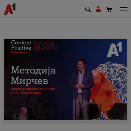
МК
EN
SQ
Приватни
Деловни
Поддршка
Надополни кредит
Плати сметка