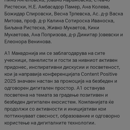
Ристески, Н.Е. Амбасадор Памер, Ана Колева,
Божидар Спировски, Весна Трпевска, Ас. д-р Васка
Митова, проф. д-р Калина Сотироска Иваноска,
Биљана Ристеска, Живко Мукаетов, Кики
Мукаетова, Ана Попризова, д-р Димитар Јовевски и
Елеонора Венинова.
А1 Македонија им се заблагодарува на сите
учесници, панелисти и гости за нивниот активен
придонес, инспиративни дискусии и посветеност,
кои ја направија конференцијата Content Positive
2025 значаен настан за промоција на безбеден и
одговорен дигитален простор. А1 останува
посветена на темата за градење позитивен и
безбеден дигитален екосистем. Компанијата ќе
продолжи со активности и иницијативи кои
поттикнуваат свесност, образование и одговорно
користење на дигиталните технологии.