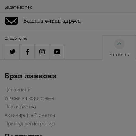
Бидете во тек
Следете нè
На почеток
Брзи линкови
Ценовници
Услови за користење
Плати сметка
Активирајте Е-сметка
Припејд регистрација