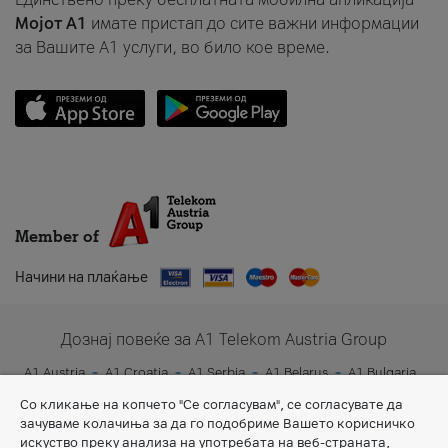
Мојот A1
имате пристап до сите важни информации
за Вашите A1 услуги, во било кое време.
Member of
Начини на плаќање
Дознај повеќе за A1 Telekom Austria Group
A1 Austria
A1 Croatia
A1 Serbia
A1 Belarus
A1 Bulgaria
A1 Slovenia
A1 Digital
Со кликање на копчето "Се согласувам", се согласувате да
зачуваме колачиња за да го подобриме Вашето корисничко
искуство преку анализа на употребата на веб-страната,