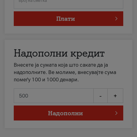
Број на сметка
Плати
Надополни кредит
Внесете ја сумата која што сакате да ја
надополните. Ве молиме, внесувајте сума
помеѓу 100 и 1000 денари.
-
+
Надополни