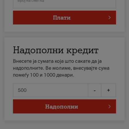
Број на сметка
Плати
Надополни кредит
Внесете ја сумата која што сакате да ја
надополните. Ве молиме, внесувајте сума
помеѓу 100 и 1000 денари.
-
+
Надополни