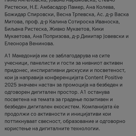
Ристески, Н.Е. Амбасадор Памер, Ана Колева,
Божидар Спировски, Весна Трпевска, Ас. д-р Васка
Митова, проф. д-р Калина Сотироска Иваноска,
Биљана Ристеска, Живко Мукаетов, Кики
Мукаетова, Ана Попризова, д-р Димитар Јовевски и
Елеонора Венинова.
А1 Македонија им се заблагодарува на сите
учесници, панелисти и гости за нивниот активен
придонес, инспиративни дискусии и посветеност,
кои ја направија конференцијата Content Positive
2025 значаен настан за промоција на безбеден и
одговорен дигитален простор. А1 останува
посветена на темата за градење позитивен и
безбеден дигитален екосистем. Компанијата ќе
продолжи со активности и иницијативи кои
поттикнуваат свесност, образование и одговорно
користење на дигиталните технологии.