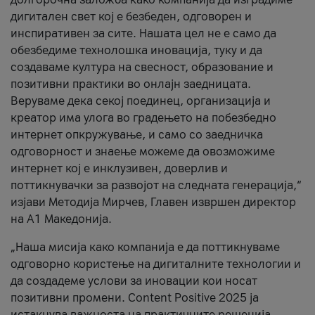
дигитален свет кој е безбеден, одговорен и
инспиративен за сите. Нашата цел не е само да
обезбедиме технолошка иновација, туку и да
создаваме култура на свесност, образование и
позитивни практики во онлајн заедницата.
Веруваме дека секој поединец, организација и
креатор има улога во градењето на побезбедно
интернет опкружување, и само со заедничка
одговорност и знаење можеме да овозможиме
интернет кој е инклузивен, доверлив и
поттикнувачки за развојот на следната генерација,“
изјави Методија Мирчев, Главен извршен директор
на А1 Македонија.
„Наша мисија како компанија е да поттикнуваме
одговорно користење на дигиталните технологии и
да создадеме услови за иновации кои носат
позитивни промени. Content Positive 2025 ја
истакнува важноста на практичните решенија,