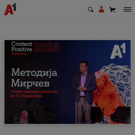
МК
EN
SQ
Приватни
Деловни
Поддршка
Надополни кредит
Плати сметка