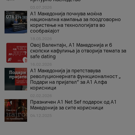
03.07.2026
A1 Македонија почнува моќна
национална кампања за поодговорно
користење на технологијата во
сообраќајот
18.05.2026
Овој Валентајн, A1 Македонија и 6
скопски кафулиња ја отворија темата за
safe dating
16.02.2026
А1 Македонија ја претставува
револуционерната функционалност „
Подари на пријател“ за А1 Алфа
корисници
02.02.2026
Празничен A1 Net Sеf подарок од А1
Македонија за сите корисници
04.12.2025