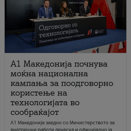
A1 Македонија почнува
моќна национална
кампања за поодговорно
користење на
технологијата во
сообраќајот
A1 Македонија заедно со Министерството за
внатрешни работи денеска и официјално ја