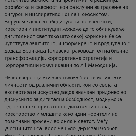
соработка и свесност, кои се клучни за градење на
сигурен и инспиративен онлајн екосистем.
Веруваме дека со обединување на експерти,
креатори и институции можеме да го обликуваме
дигиталниот свет така што секој корисник ќе се
чувствува заштитено, информирано и вреднувано,“
додаде Бранкица Толевска, раководител на бизнис
трансформација, корпоративна стратегија и
корпоративни комуникации во А1 Македонија.
На конференцијата учествуваа бројни истакнати
личности од различни области, кои со својата
експертиза и искуство дадоа значаен придонес во
дискусиите за дигитална безбедност, медиумска
одговорност, приватност, дигитални права,
креаторство и младите како идни носители на
позитивни промени во онлајн светот. Меѓу
учесниците беа: Коле Чашуле, д-р Иван Чорбев,
Нина Ангеловска, Јована Аврамовска, Стевчо