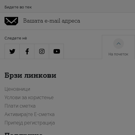
Бидете во тек
Следете нè
На почеток
Брзи линкови
Ценовници
Услови за користење
Плати сметка
Активирајте Е-сметка
Припејд регистрација