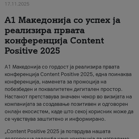
17.11.2025
За нас
А1 Македонија со успех ја
#ПодобарОнлајн
реализира првата
конференција Content
Positive 2025
А1 Македонија со гордост ја реализира првата
конференција Content Positive 2025, една поинаква
конференција, наменета за промоција на
побезбеден и поквалитетен дигитален простор.
Настанот претставува значаен чекор во визијата на
компанијата за создавање позитивен и одговорен
онлајн екосистем, каде што секој корисник може да
се чувствува заштитено и информирано.
„Content Positive 2025 ја потврдува нашата
долгорочна заложба како компанија да изградиме