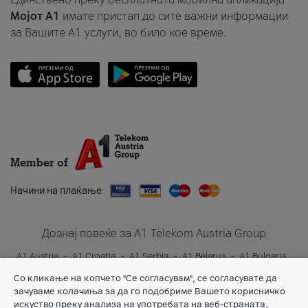
Мојот A1
имате пристап до сите важни информации
за Вашите A1 услуги, во било кое време.
Member of
Начини на плаќање
Дознај повеќе за A1 Telekom Austria Group
A1 Austria
A1 Croatia
A1 Serbia
A1 Belarus
A1 Bulgaria
A1 Slovenia
A1 Digital
Со кликање на копчето "Се согласувам", се согласувате да
зачуваме колачиња за да го подобриме Вашето корисничко
искуство преку анализа на употребата на веб-страната,