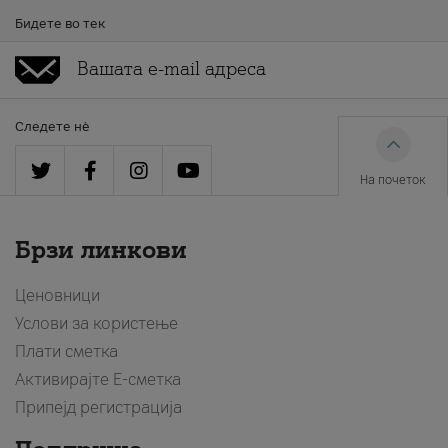
Бидете во тек
Следете нè
На почеток
Брзи линкови
Ценовници
Услови за користење
Плати сметка
Активирајте Е-сметка
Припејд регистрација