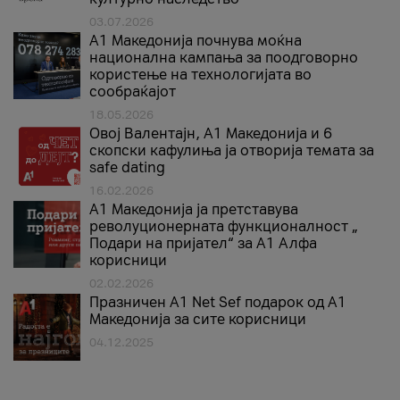
03.07.2026
A1 Македонија почнува моќна
национална кампања за поодговорно
користење на технологијата во
сообраќајот
18.05.2026
Овој Валентајн, A1 Македонија и 6
скопски кафулиња ја отворија темата за
safe dating
16.02.2026
А1 Македонија ја претставува
револуционерната функционалност „
Подари на пријател“ за А1 Алфа
корисници
02.02.2026
Празничен A1 Net Sеf подарок од А1
Македонија за сите корисници
04.12.2025