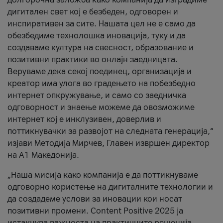
дигитален свет кој е безбеден, одговорен и
инспиративен за сите. Нашата цел не е само да
обезбедиме технолошка иновација, туку и да
создаваме култура на свесност, образование и
позитивни практики во онлајн заедницата.
Веруваме дека секој поединец, организација и
креатор има улога во градењето на побезбедно
интернет опкружување, и само со заедничка
одговорност и знаење можеме да овозможиме
интернет кој е инклузивен, доверлив и
поттикнувачки за развојот на следната генерација,“
изјави Методија Мирчев, Главен извршен директор
на А1 Македонија.
„Наша мисија како компанија е да поттикнуваме
одговорно користење на дигиталните технологии и
да создадеме услови за иновации кои носат
позитивни промени. Content Positive 2025 ја
истакнува важноста на практичните решенија,