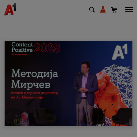
МК
EN
SQ
Приватни
Деловни
Поддршка
Надополни кредит
Плати сметка