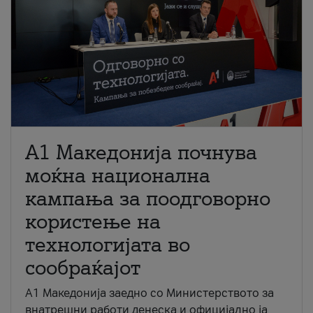
A1 Македонија почнува
моќна национална
кампања за поодговорно
користење на
технологијата во
сообраќајот
A1 Македонија заедно со Министерството за
внатрешни работи денеска и официјално ја