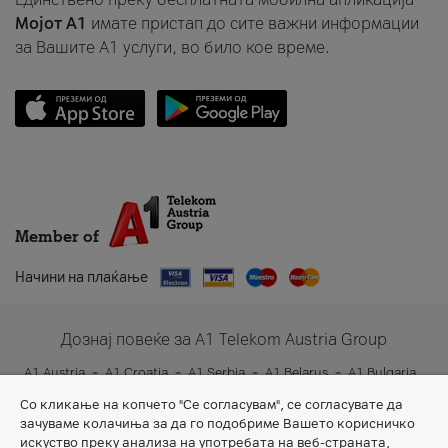
Мојот A1
имате пристап до сите важни информации
за Вашите A1 услуги, во било кое време.
Member of
Начини на плаќање
Дознај повеќе за A1 Telekom Austria Group
A1 Austria
A1 Croatia
A1 Serbia
A1 Belarus
A1 Bulgaria
A1 Slovenia
A1 Digital
Со кликање на копчето "Се согласувам", се согласувате да
зачуваме колачиња за да го подобриме Вашето корисничко
искуство преку анализа на употребата на веб-страната,