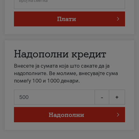
Број на сметка
Плати
Надополни кредит
Внесете ја сумата која што сакате да ја
надополните. Ве молиме, внесувајте сума
помеѓу 100 и 1000 денари.
-
+
Надополни