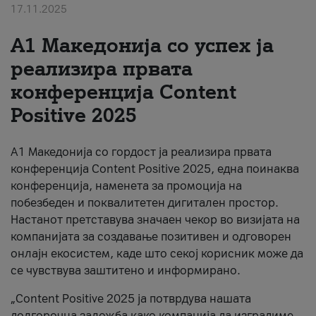
17.11.2025
За нас
А1 Македонија со успех ја
#ПодобарОнлајн
реализира првата
конференција Content
Positive 2025
А1 Македонија со гордост ја реализира првата
конференција Content Positive 2025, една поинаква
конференција, наменета за промоција на
побезбеден и поквалитетен дигитален простор.
Настанот претставува значаен чекор во визијата на
компанијата за создавање позитивен и одговорен
онлајн екосистем, каде што секој корисник може да
се чувствува заштитено и информирано.
„Content Positive 2025 ја потврдува нашата
долгорочна заложба како компанија да изградиме