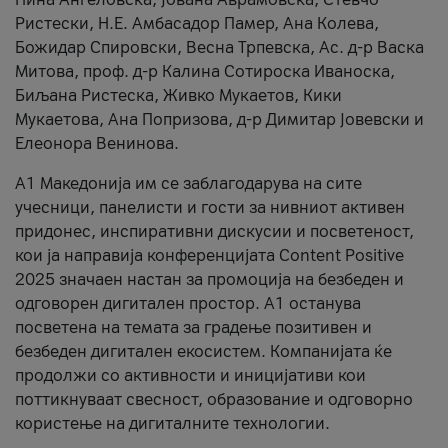
Ристески, Н.Е. Амбасадор Памер, Ана Колева,
Божидар Спировски, Весна Трпевска, Ас. д-р Васка
Митова, проф. д-р Калина Сотироска Иваноска,
Биљана Ристеска, Живко Мукаетов, Кики
Мукаетова, Ана Попризова, д-р Димитар Јовевски и
Елеонора Венинова.
А1 Македонија им се заблагодарува на сите
учесници, панелисти и гости за нивниот активен
придонес, инспиративни дискусии и посветеност,
кои ја направија конференцијата Content Positive
2025 значаен настан за промоција на безбеден и
одговорен дигитален простор. А1 останува
посветена на темата за градење позитивен и
безбеден дигитален екосистем. Компанијата ќе
продолжи со активности и иницијативи кои
поттикнуваат свесност, образование и одговорно
користење на дигиталните технологии.