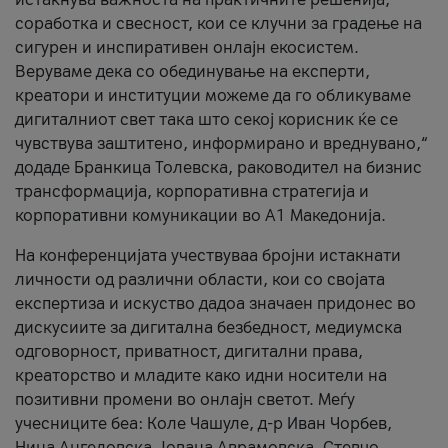
соработка и свесност, кои се клучни за градење на
сигурен и инспиративен онлајн екосистем.
Веруваме дека со обединување на експерти,
креатори и институции можеме да го обликуваме
дигиталниот свет така што секој корисник ќе се
чувствува заштитено, информирано и вреднувано,“
додаде Бранкица Толевска, раководител на бизнис
трансформација, корпоративна стратегија и
корпоративни комуникации во А1 Македонија.
На конференцијата учествуваа бројни истакнати
личности од различни области, кои со својата
експертиза и искуство дадоа значаен придонес во
дискусиите за дигитална безбедност, медиумска
одговорност, приватност, дигитални права,
креаторство и младите како идни носители на
позитивни промени во онлајн светот. Меѓу
учесниците беа: Коле Чашуле, д-р Иван Чорбев,
Нина Ангеловска, Јована Аврамовска, Стевчо