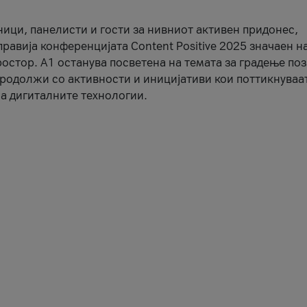
ници, панелисти и гости за нивниот активен придонес,
правија конференцијата Content Positive 2025 значаен н
остор. А1 останува посветена на темата за градење по
продолжи со активности и иницијативи кои поттикнуваа
а дигиталните технологии.