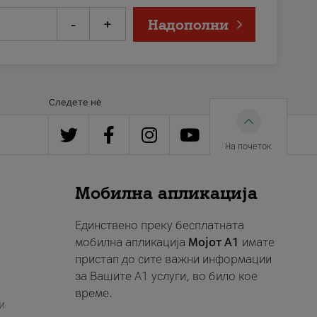
-
+
Надополни
Следете нè
На почеток
Мобилна апликација
Единствено преку бесплатната
мобилна апликација
Мојот A1
имате
пристап до сите важни информации
за Вашите A1 услуги, во било кое
време.
и