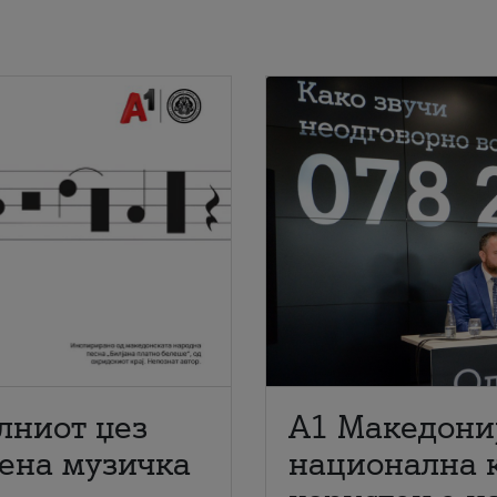
лниот џез
A1 Македони
мена музичка
национална 