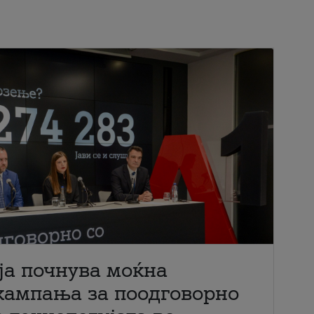
ја почнува моќна
кампања за поодговорно