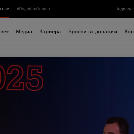
а нас
#ПодобарОнлајн
Надополн
свет
Медиа
Кариера
Броеви за донации
Кон