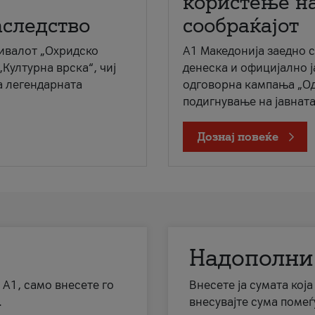
користење на
аследство
сообраќајот
ивалот „Охридско
A1 Македонија заедно 
„Културна врска“, чиј
денеска и официјално 
а легендарната
одговорна кампања „Од
подигнување на јавната 
Дознај повеќе
Надополни
 А1, само внесете го
Внесете ја сумата кој
.
внесувајте сума помеѓ