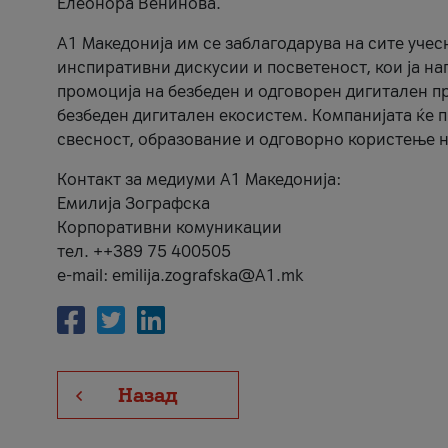
Елеонора Венинова.
А1 Македонија им се заблагодарува на сите учес
инспиративни дискусии и посветеност, кои ја на
промоција на безбеден и одговорен дигитален пр
безбеден дигитален екосистем. Компанијата ќе 
свесност, образование и одговорно користење н
Контакт за медиуми А1 Македонија:
Емилија Зографска
Корпоративни комуникации
тел. ++389 75 400505
e-mail: emilija.zografska@A1.mk
Назад