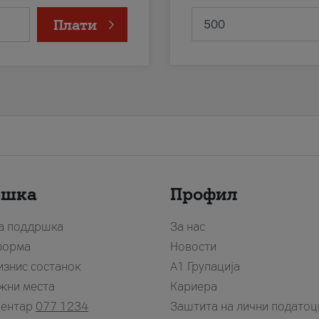
Плати
ршка
Профил
за поддршка
За нас
форма
Новости
изнис состанок
А1 Групација
жни места
Кариера
центар
077 1234
Заштита на лични податоц