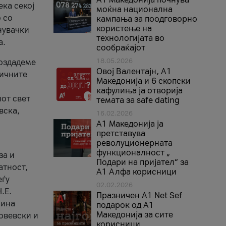
ека секој
моќна национална
 со
кампања за поодговорно
користење на
нувачки
технологијата во
а.
сообраќајот
18.05.2026
создадеме
Овој Валентајн, A1
тичните
Македонија и 6 скопски
кафулиња ја отворија
от свет
темата за safe dating
вска,
16.02.2026
А1 Македонија ја
претставува
револуционерната
функционалност „
за и
Подари на пријател“ за
атност,
А1 Алфа корисници
еѓу
02.02.2026
.Е.
Празничен A1 Net Sеf
лина
подарок од А1
Македонија за сите
овевски и
корисници