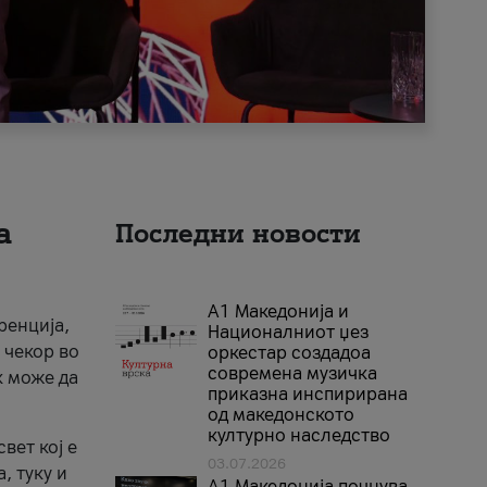
а
Последни новости
А1 Македонија и
ренција,
Националниот џез
 чекор во
оркестар создадоа
современа музичка
к може да
приказна инспирирана
од македонското
културно наследство
вет кој е
03.07.2026
, туку и
A1 Македонија почнува