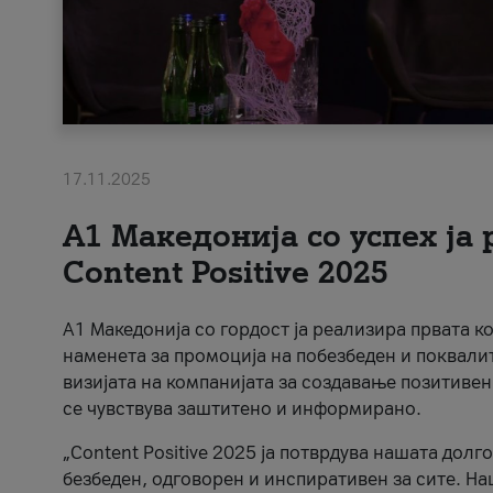
17.11.2025
А1 Македонија со успех ја
Content Positive 2025
А1 Македонија со гордост ја реализира првата к
наменета за промоција на побезбеден и поквали
визијата на компанијата за создавање позитивен
се чувствува заштитено и информирано.
„Content Positive 2025 ја потврдува нашата долг
безбеден, одговорен и инспиративен за сите. На