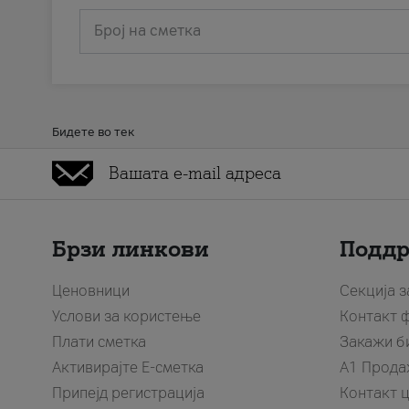
Број на сметка
Бидете во тек
Брзи линкови
Подд
Ценовници
Секција 
Услови за користење
Контакт 
Плати сметка
Закажи б
Активирајте Е-сметка
A1 Прода
Припејд регистрација
Контакт 