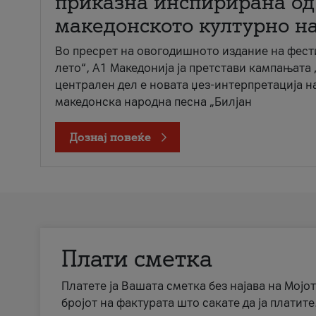
приказна инспирирана од
македонското културно н
Во пресрет на овогодишното издание на фест
лето“, А1 Македонија ја претстави кампањата 
централен дел е новата џез-интерпретација н
македонска народна песна „Билјан
Дознај повеќе
Плати сметка
Платете ја Вашата сметка без најава на Мојот
бројот на фактурата што сакате да ја платите