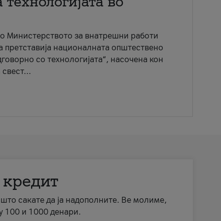
 технологијата во
со Министерството за внатрешни работи
ја претставија националната општествено
говорно со технологијата“, насочена кон
свест...
 кредит
а што сакате да ја надополните. Ве молиме,
у 100 и 1000 денари.