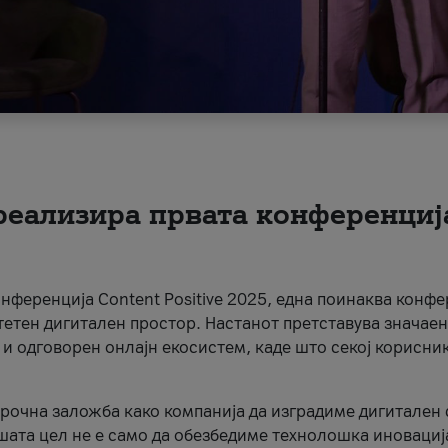
 реализира првата конференциј
онференција Content Positive 2025, една поинаква конфе
тетен дигитален простор. Настанот претставува значаен
 и одговорен онлајн екосистем, каде што секој корисни
орочна заложба како компанија да изградиме дигитален с
шата цел не е само да обезбедиме технолошка иновација