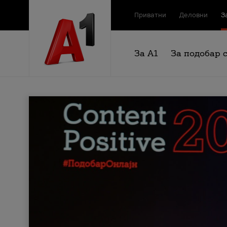
Приватни
Деловни
З
За А1
За подобар 