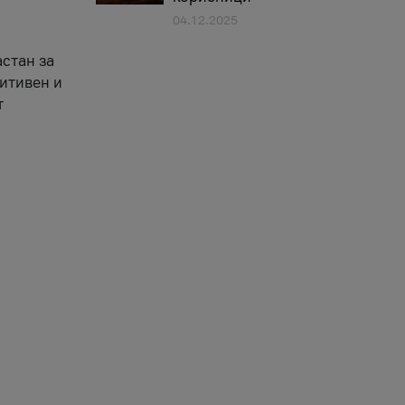
04.12.2025
астан за
зитивен и
т