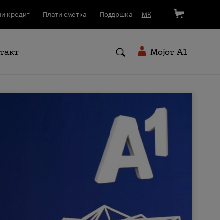
и кредит
Плати сметка
Поддршка
МК
такт
Мојот A1