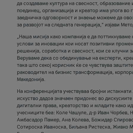
да создаваме култура на свесност, образование 
поединец, организација и креатор има улога во
заедничка одговорност и знаење можеме да ово
за развојот на следната генерација,“ изјави Ме
„Наша мисија како компанија е да поттикнуваме
услови за иновации кои носат позитивни промени
решенија, соработка и свесност, кои се клучни 
Веруваме дека со обединување на експерти, кре
така што секој корисник ќе се чувствува зашти
раководител на бизнис трансформација, корпор
Македонија.
На конференцијата учествуваа бројни истакнати 
искуство дадоа значаен придонес во дискусиите
дигитални права, креаторство и младите како ид
учесниците беа: Коле Чашуле, д-р Иван Чорбев, 
Амбасадор Памер, Ана Колева, Божидар Спировск
Сотироска Иваноска, Биљана Ристеска, Живко Му