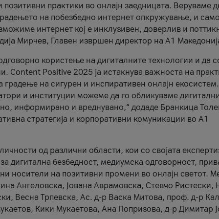
и позитивни практики во онлајн заедницата. Веруваме д
 градењето на побезбедно интернет опкружување, и само
зможиме интернет кој е инклузивен, доверлив и поттик
тодија Мирчев, Главен извршен директор на А1 Македониј
 одговорно користење на дигиталните технологии и да 
. Content Positive 2025 ја истакнува важноста на прак
за градење на сигурен и инспиративен онлајн екосистем.
атори и институции можеме да го обликуваме дигитални
тено, информирано и вреднувано,“ додаде Бранкица Толе
ативна стратегија и корпоративни комуникации во А1
личности од различни области, кои со својата експерти
 за дигитална безбедност, медиумска одговорност, прив
ни носители на позитивни промени во онлајн светот. М
Нина Ангеловска, Јована Аврамовска, Стевчо Ристески, Н
и, Весна Трпевска, Ас. д-р Васка Митова, проф. д-р Ка
каетов, Кики Мукаетова, Ана Попризова, д-р Димитар Ј