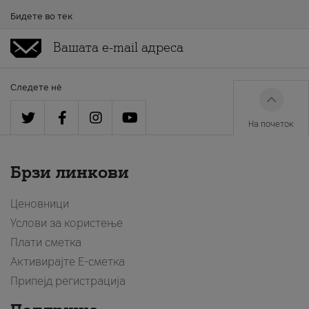
Бидете во тек
Следете нè
На почеток
Брзи линкови
Ценовници
Услови за користење
Плати сметка
Активирајте Е-сметка
Припејд регистрација