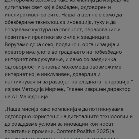
дигитален свет кој е безбеден, одговорен и
инспиративен за сите. Нашата цел не е само да
обезбедиме технолошка иновација, туку и да
создаваме култура на свесност, образование и
позитивни практики во онлајн заедницата.
Веруваме дека секој поединец, организација и
креатор има улога во градењето на побезбедно
интернет опкружување, и само со заедничка
одговорност и знаење можеме да овозможиме
интернет кој е инклузивен, доверлив и
поттикнувачки за развојот на следната генерација,“
изјави Методија Мирчев, Главен извршен директор
на А1 Македонија.
„Наша мисија како компанија е да поттикнуваме
одговорно користење на дигиталните технологии и
да создадеме услови за иновации кои носат
позитивни промени. Content Positive 2025 ја
истакнува важноста на практичните решенија,