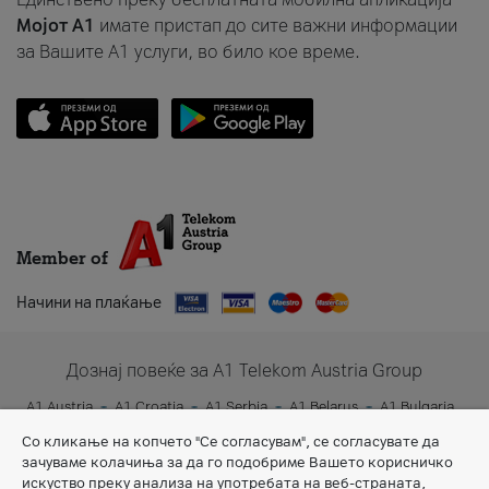
Мојот A1
имате пристап до сите важни информации
за Вашите A1 услуги, во било кое време.
Member of
Начини на плаќање
Дознај повеќе за A1 Telekom Austria Group
A1 Austria
A1 Croatia
A1 Serbia
A1 Belarus
A1 Bulgaria
A1 Slovenia
A1 Digital
Со кликање на копчето "Се согласувам", се согласувате да
зачуваме колачиња за да го подобриме Вашето корисничко
искуство преку анализа на употребата на веб-страната,