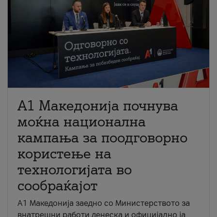
A1 Македонија почнува
моќна национална
кампања за поодговорно
користење на
технологијата во
сообраќајот
A1 Македонија заедно со Министерството за
внатрешни работи денеска и официјално ја