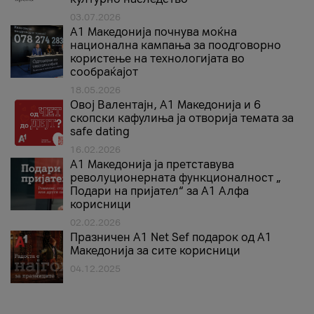
03.07.2026
A1 Македонија почнува моќна
национална кампања за поодговорно
користење на технологијата во
сообраќајот
18.05.2026
Овој Валентајн, A1 Македонија и 6
скопски кафулиња ја отворија темата за
safe dating
16.02.2026
А1 Македонија ја претставува
револуционерната функционалност „
Подари на пријател“ за А1 Алфа
корисници
02.02.2026
Празничен A1 Net Sеf подарок од А1
Македонија за сите корисници
04.12.2025