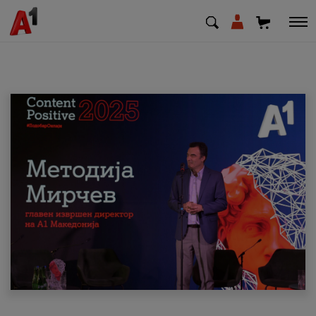
МК
EN
SQ
Приватни
Деловни
Поддршка
Надополни кредит
Плати сметка