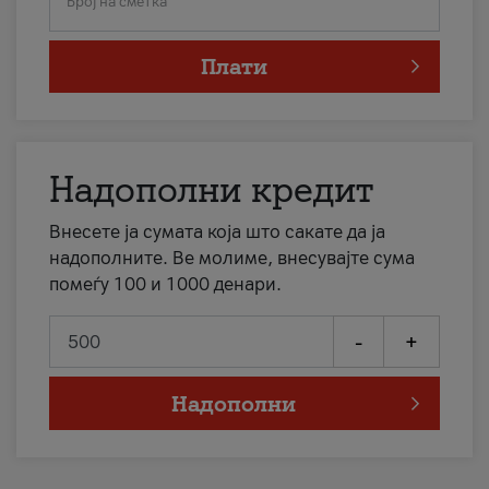
Број на сметка
Плати
Надополни кредит
Внесете ја сумата која што сакате да ја
надополните. Ве молиме, внесувајте сума
помеѓу 100 и 1000 денари.
-
+
Надополни