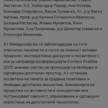
Ристески, Н.Е. Амбасадор Памер, Ана Колева,
Божидар Спировски, Весна Трпевска, Ас. д-р Васка
Митова, проф. д-р Калина Сотироска Иваноска,
Биљана Ристеска, Живко Мукаетов, Кики
Мукаетова, Ана Попризова, д-р Димитар Јовевски и
Елеонора Венинова.
А1 Македонија им се заблагодарува на сите
учесници, панелисти и гости за нивниот активен
придонес, инспиративни дискусии и посветеност,
кои ја направија конференцијата Content Positive
2025 значаен настан за промоција на безбеден и
одговорен дигитален простор. А1 останува
посветена на темата за градење позитивен и
безбеден дигитален екосистем. Компанијата ќе
продолжи со активности и иницијативи кои
поттикнуваат свесност, образование и одговорно
користење на дигиталните технологии.