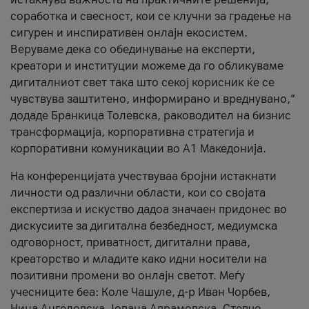
соработка и свесност, кои се клучни за градење на
сигурен и инспиративен онлајн екосистем.
Веруваме дека со обединување на експерти,
креатори и институции можеме да го обликуваме
дигиталниот свет така што секој корисник ќе се
чувствува заштитено, информирано и вреднувано,“
додаде Бранкица Толевска, раководител на бизнис
трансформација, корпоративна стратегија и
корпоративни комуникации во А1 Македонија.
На конференцијата учествуваа бројни истакнати
личности од различни области, кои со својата
експертиза и искуство дадоа значаен придонес во
дискусиите за дигитална безбедност, медиумска
одговорност, приватност, дигитални права,
креаторство и младите како идни носители на
позитивни промени во онлајн светот. Меѓу
учесниците беа: Коле Чашуле, д-р Иван Чорбев,
Нина Ангеловска, Јована Аврамовска, Стевчо