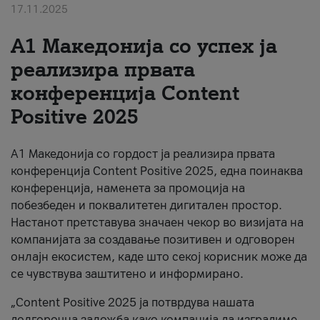
17.11.2025
За нас
А1 Македонија со успех ја
#ПодобарОнлајн
реализира првата
конференција Content
Positive 2025
А1 Македонија со гордост ја реализира првата
конференција Content Positive 2025, една поинаква
конференција, наменета за промоција на
побезбеден и поквалитетен дигитален простор.
Настанот претставува значаен чекор во визијата на
компанијата за создавање позитивен и одговорен
онлајн екосистем, каде што секој корисник може да
се чувствува заштитено и информирано.
„Content Positive 2025 ја потврдува нашата
долгорочна заложба како компанија да изградиме