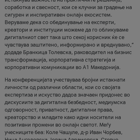
соработка и свесност, кои се клучни за градење на
сигурен и инспиративен онлајн екосистем.
Веруваме дека со обединување на експерти,
креатори и институции можеме да го обликуваме
дигиталниот свет така што секој корисник ќе се
чувствува заштитено, информирано и вреднувано,“
додаде Бранкица Толевска, раководител на бизнис
трансформација, корпоративна стратегија и
корпоративни комуникации во А1 Македонија.
На конференцијата учествуваа бројни истакнати
личности од различни области, кои со својата
експертиза и искуство дадоа значаен придонес во
дискусиите за дигитална безбедност, медиумска
одговорност, приватност, дигитални права,
креаторство и младите како идни носители на
позитивни промени во онлајн светот. Меѓу
учесниците беа: Коле Чашуле, д-р Иван Чорбев,
Нина Ангеловска, Јована Аврамовска, Стевчо