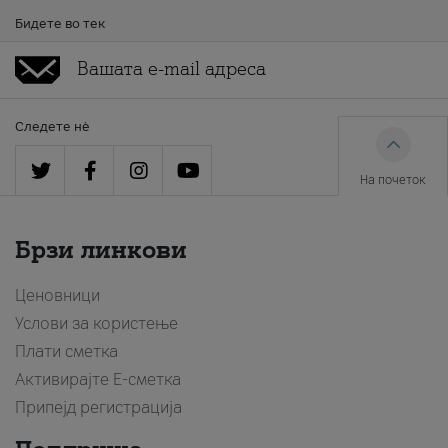
Бидете во тек
Следете нè
На почеток
Брзи линкови
Ценовници
Услови за користење
Плати сметка
Активирајте Е-сметка
Припејд регистрација