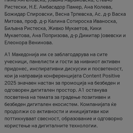
Ристески, Н.Е. Амбасадор Памер, Ана Колева,
Божидар Спировски, Весна Трпевска, Ас. д-р Васка
Митова, проф. д-р Калина Сотироска Иваноска,
Биљана Ристеска, Живко Мукаетов, Кики
Мукаетова, Ана Попризова, д-р Димитар Јовевски и
Елеонора Венинова.
А1 Македонија им се заблагодарува на сите
учесници, панелисти и гости за нивниот активен
придонес, инспиративни дискусии и посветеност,
кои ја направија конференцијата Content Positive
2025 значаен настан за промоција на безбеден и
одговорен дигитален простор. А1 останува
посветена на темата за градење позитивен и
безбеден дигитален екосистем. Компанијата ќе
продолжи со активности и иницијативи кои
поттикнуваат свесност, образование и одговорно
користење на дигиталните технологии.