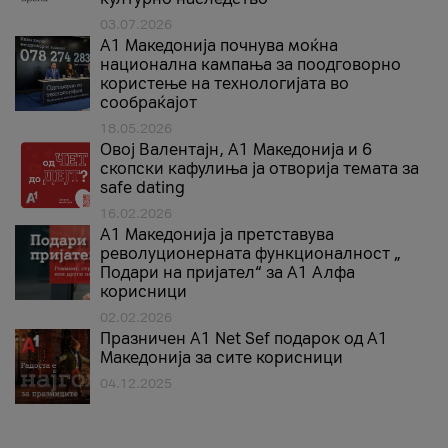
03.07.2026
A1 Македонија почнува моќна
национална кампања за поодговорно
користење на технологијата во
сообраќајот
18.05.2026
Овој Валентајн, A1 Македонија и 6
скопски кафулиња ја отворија темата за
safe dating
16.02.2026
А1 Македонија ја претставува
револуционерната функционалност „
Подари на пријател“ за А1 Алфа
корисници
02.02.2026
Празничен A1 Net Sеf подарок од А1
Македонија за сите корисници
04.12.2025