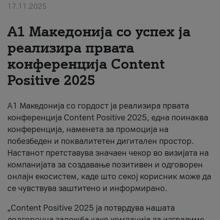
17.11.2025
За нас
А1 Македонија со успех ја
#ПодобарОнлајн
реализира првата
конференција Content
Positive 2025
А1 Македонија со гордост ја реализира првата
конференција Content Positive 2025, една поинаква
конференција, наменета за промоција на
побезбеден и поквалитетен дигитален простор.
Настанот претставува значаен чекор во визијата на
компанијата за создавање позитивен и одговорен
онлајн екосистем, каде што секој корисник може да
се чувствува заштитено и информирано.
„Content Positive 2025 ја потврдува нашата
долгорочна заложба како компанија да изградиме