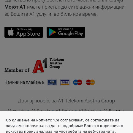
Мојот A1
имате пристап до сите важни информации
за Вашите A1 услуги, во било кое време.
Member of
Начини на плаќање
Дознај повеќе за A1 Telekom Austria Group
A1 Austria
A1 Croatia
A1 Serbia
A1 Belarus
A1 Bulgaria
A1 Slovenia
A1 Digital
Со кликање на копчето "Се согласувам", се согласувате да
зачуваме колачиња за да го подобриме Вашето корисничко
искуство преку анализа на употребата на веб-страната,