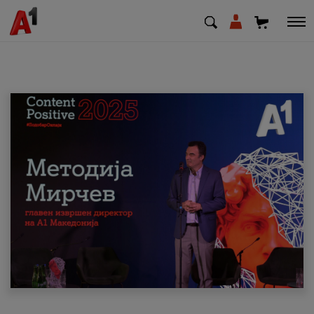
МК
EN
SQ
Приватни
Деловни
Поддршка
Надополни кредит
Плати сметка