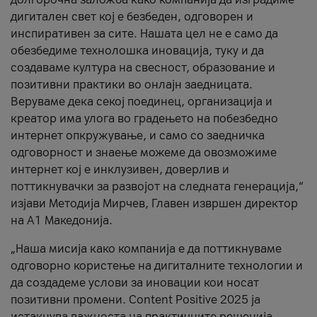
дигитален свет кој е безбеден, одговорен и
инспиративен за сите. Нашата цел не е само да
обезбедиме технолошка иновација, туку и да
создаваме култура на свесност, образование и
позитивни практики во онлајн заедницата.
Веруваме дека секој поединец, организација и
креатор има улога во градењето на побезбедно
интернет опкружување, и само со заедничка
одговорност и знаење можеме да овозможиме
интернет кој е инклузивен, доверлив и
поттикнувачки за развојот на следната генерација,“
изјави Методија Мирчев, Главен извршен директор
на А1 Македонија.
„Наша мисија како компанија е да поттикнуваме
одговорно користење на дигиталните технологии и
да создадеме услови за иновации кои носат
позитивни промени. Content Positive 2025 ја
истакнува важноста на практичните решенија,