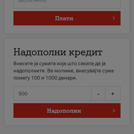
Број на сметка
Плати
Надополни кредит
Внесете ја сумата која што сакате да ја
надополните. Ве молиме, внесувајте сума
помеѓу 100 и 1000 денари.
-
+
Надополни