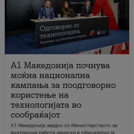
A1 Македонија почнува
моќна национална
кампања за поодговорно
користење на
технологијата во
сообраќајот
A1 Македонија заедно со Министерството за
внатрешни работи денеска и официјално ја