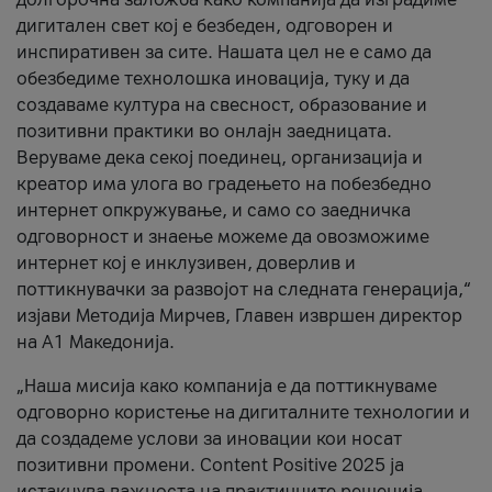
дигитален свет кој е безбеден, одговорен и
инспиративен за сите. Нашата цел не е само да
обезбедиме технолошка иновација, туку и да
создаваме култура на свесност, образование и
позитивни практики во онлајн заедницата.
Веруваме дека секој поединец, организација и
креатор има улога во градењето на побезбедно
интернет опкружување, и само со заедничка
одговорност и знаење можеме да овозможиме
интернет кој е инклузивен, доверлив и
поттикнувачки за развојот на следната генерација,“
изјави Методија Мирчев, Главен извршен директор
на А1 Македонија.
„Наша мисија како компанија е да поттикнуваме
одговорно користење на дигиталните технологии и
да создадеме услови за иновации кои носат
позитивни промени. Content Positive 2025 ја
истакнува важноста на практичните решенија,