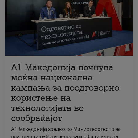
A1 Македонија почнува
моќна национална
кампања за поодговорно
користење на
технологијата во
сообраќајот
A1 Македонија заедно со Министерството за
внатрешни работи денеска и официјално ја