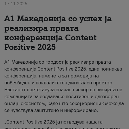
17.11.2025
За нас
А1 Македонија со успех ја
#ПодобарОнлајн
реализира првата
конференција Content
Positive 2025
А1 Македонија со гордост ја реализира првата
конференција Content Positive 2025, една поинаква
конференција, наменета за промоција на
побезбеден и поквалитетен дигитален простор.
Настанот претставува значаен чекор во визијата на
компанијата за создавање позитивен и одговорен
онлајн екосистем, каде што секој корисник може да
се чувствува заштитено и информирано.
„Content Positive 2025 ја потврдува нашата
долгорочна заложба како компанија да изградиме