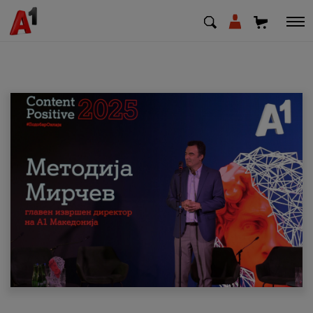
МК
EN
SQ
Приватни
Деловни
Поддршка
Надополни кредит
Плати сметка