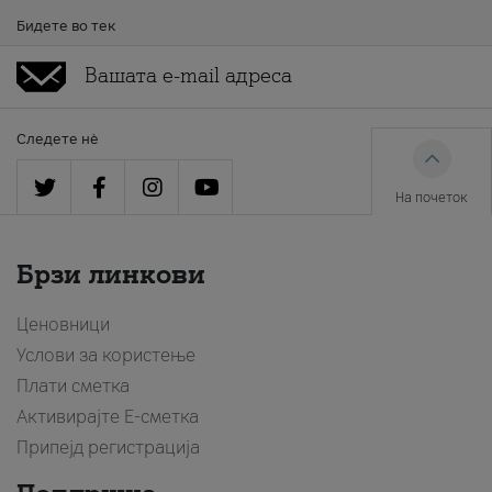
Бидете во тек
Следете нè
На почеток
Брзи линкови
Ценовници
Услови за користење
Плати сметка
Активирајте Е-сметка
Припејд регистрација