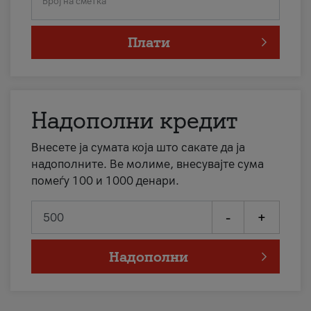
Број на сметка
Плати
Надополни кредит
Внесете ја сумата која што сакате да ја
надополните. Ве молиме, внесувајте сума
помеѓу 100 и 1000 денари.
-
+
Надополни