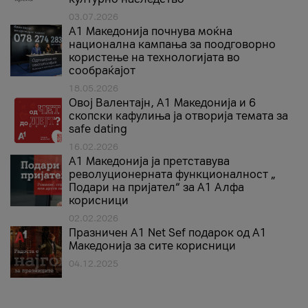
03.07.2026
A1 Македонија почнува моќна
национална кампања за поодговорно
користење на технологијата во
сообраќајот
18.05.2026
Овој Валентајн, A1 Македонија и 6
скопски кафулиња ја отворија темата за
safe dating
16.02.2026
А1 Македонија ја претставува
револуционерната функционалност „
Подари на пријател“ за А1 Алфа
корисници
02.02.2026
Празничен A1 Net Sеf подарок од А1
Македонија за сите корисници
04.12.2025