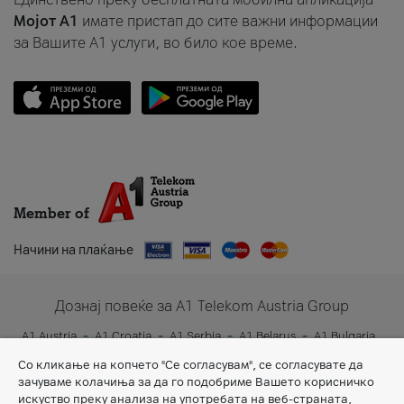
Мојот A1
имате пристап до сите важни информации
за Вашите A1 услуги, во било кое време.
Member of
Начини на плаќање
Дознај повеќе за A1 Telekom Austria Group
A1 Austria
A1 Croatia
A1 Serbia
A1 Belarus
A1 Bulgaria
A1 Slovenia
A1 Digital
Со кликање на копчето "Се согласувам", се согласувате да
зачуваме колачиња за да го подобриме Вашето корисничко
искуство преку анализа на употребата на веб-страната,