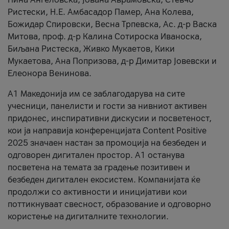
Ристески, Н.Е. Амбасадор Памер, Ана Колева,
Божидар Спировски, Весна Трпевска, Ас. д-р Васка
Митова, проф. д-р Калина Сотироска Иваноска,
Биљана Ристеска, Живко Мукаетов, Кики
Мукаетова, Ана Попризова, д-р Димитар Јовевски и
Елеонора Венинова.
А1 Македонија им се заблагодарува на сите
учесници, панелисти и гости за нивниот активен
придонес, инспиративни дискусии и посветеност,
кои ја направија конференцијата Content Positive
2025 значаен настан за промоција на безбеден и
одговорен дигитален простор. А1 останува
посветена на темата за градење позитивен и
безбеден дигитален екосистем. Компанијата ќе
продолжи со активности и иницијативи кои
поттикнуваат свесност, образование и одговорно
користење на дигиталните технологии.