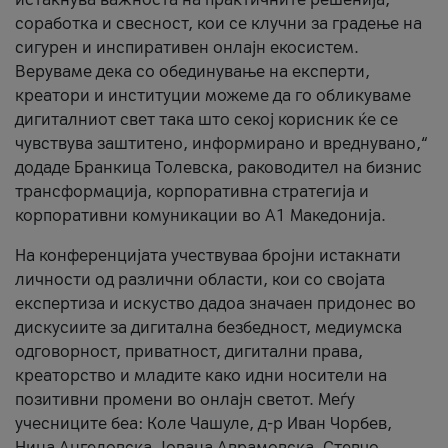
соработка и свесност, кои се клучни за градење на
сигурен и инспиративен онлајн екосистем.
Веруваме дека со обединување на експерти,
креатори и институции можеме да го обликуваме
дигиталниот свет така што секој корисник ќе се
чувствува заштитено, информирано и вреднувано,“
додаде Бранкица Толевска, раководител на бизнис
трансформација, корпоративна стратегија и
корпоративни комуникации во А1 Македонија.
На конференцијата учествуваа бројни истакнати
личности од различни области, кои со својата
експертиза и искуство дадоа значаен придонес во
дискусиите за дигитална безбедност, медиумска
одговорност, приватност, дигитални права,
креаторство и младите како идни носители на
позитивни промени во онлајн светот. Меѓу
учесниците беа: Коле Чашуле, д-р Иван Чорбев,
Нина Ангеловска, Јована Аврамовска, Стевчо