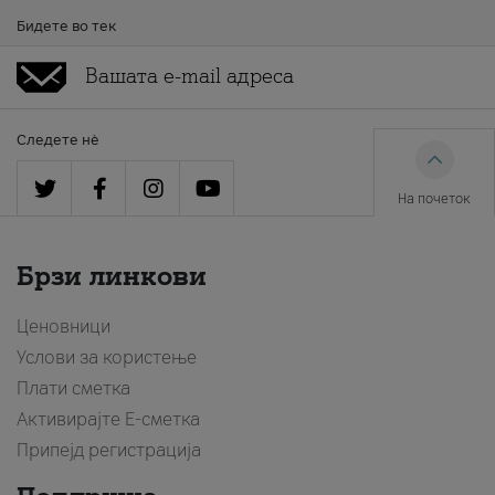
Бидете во тек
Следете нè
На почеток
Брзи линкови
Ценовници
Услови за користење
Плати сметка
Активирајте Е-сметка
Припејд регистрација