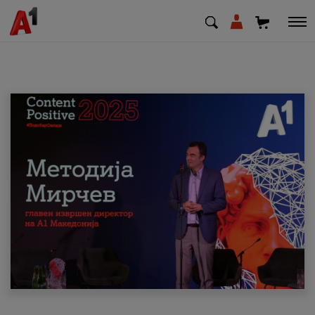
МК
EN
SQ
Приватни
Деловни
Поддршка
Надополни кредит
Плати сметка