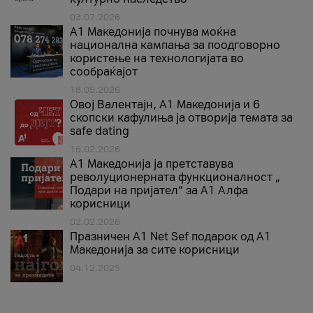
03.07.2026
A1 Македонија почнува моќна
национална кампања за поодговорно
користење на технологијата во
сообраќајот
18.05.2026
Овој Валентајн, A1 Македонија и 6
скопски кафулиња ја отворија темата за
safe dating
16.02.2026
А1 Македонија ја претставува
револуционерната функционалност „
Подари на пријател“ за А1 Алфа
корисници
02.02.2026
Празничен A1 Net Sеf подарок од А1
Македонија за сите корисници
04.12.2025