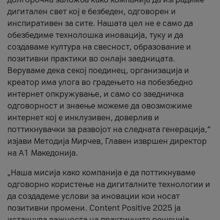
дигитален свет кој е безбеден, одговорен и
инспиративен за сите. Нашата цел не е само да
обезбедиме технолошка иновација, туку и да
создаваме култура на свесност, образование и
позитивни практики во онлајн заедницата.
Веруваме дека секој поединец, организација и
креатор има улога во градењето на побезбедно
интернет опкружување, и само со заедничка
одговорност и знаење можеме да овозможиме
интернет кој е инклузивен, доверлив и
поттикнувачки за развојот на следната генерација,“
изјави Методија Мирчев, Главен извршен директор
на А1 Македонија.
„Наша мисија како компанија е да поттикнуваме
одговорно користење на дигиталните технологии и
да создадеме услови за иновации кои носат
позитивни промени. Content Positive 2025 ја
истакнува важноста на практичните решенија,