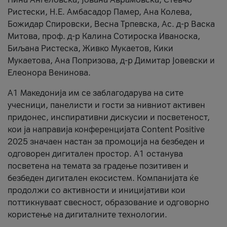
Ристески, Н.Е. Амбасадор Памер, Ана Колева,
Божидар Спировски, Весна Трпевска, Ас. д-р Васка
Митова, проф. д-р Калина Сотироска Иваноска,
Биљана Ристеска, Живко Мукаетов, Кики
Мукаетова, Ана Попризова, д-р Димитар Јовевски и
Елеонора Венинова.
А1 Македонија им се заблагодарува на сите
учесници, панелисти и гости за нивниот активен
придонес, инспиративни дискусии и посветеност,
кои ја направија конференцијата Content Positive
2025 значаен настан за промоција на безбеден и
одговорен дигитален простор. А1 останува
посветена на темата за градење позитивен и
безбеден дигитален екосистем. Компанијата ќе
продолжи со активности и иницијативи кои
поттикнуваат свесност, образование и одговорно
користење на дигиталните технологии.