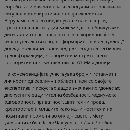
соработка и свесност, кои се клучни за градење на
сигурен и инспиративен онлајн екосистем.
Веруваме дека со обединување на експерти,
креатори и институции можеме да го обликуваме
дигиталниот свет така што секој корисник ќе се
чувствува заштитено, информирано и вреднувано,“
додаде Бранкица Толевска, раководител на бизнис
трансформација, корпоративна стратегија и
корпоративни комуникации во А1 Македонија.
На конференцијата учествуваа бројни истакнати
личности од различни области, кои со својата
експертиза и искуство дадоа значаен придонес во
дискусиите за дигитална безбедност, медиумска
одговорност, приватност, дигитални права,
креаторство и младите како идни носители на
позитивни промени во онлајн светот. Меѓу
учесниците беа: Коле Чашуле, д-р Иван Чорбев,
Нина Ангеловска, Јована Аврамовска, Стевчо