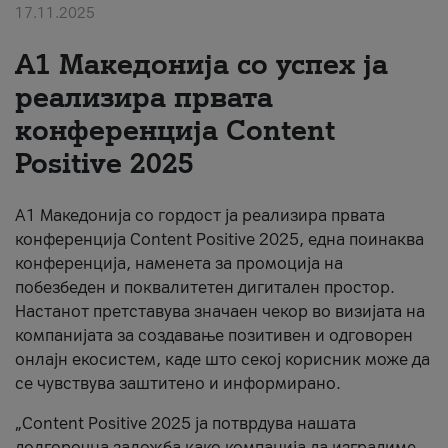
17.11.2025
За нас
А1 Македонија со успех ја
#ПодобарОнлајн
реализира првата
конференција Content
Positive 2025
А1 Македонија со гордост ја реализира првата
конференција Content Positive 2025, една поинаква
конференција, наменета за промоција на
побезбеден и поквалитетен дигитален простор.
Настанот претставува значаен чекор во визијата на
компанијата за создавање позитивен и одговорен
онлајн екосистем, каде што секој корисник може да
се чувствува заштитено и информирано.
„Content Positive 2025 ја потврдува нашата
долгорочна заложба како компанија да изградиме