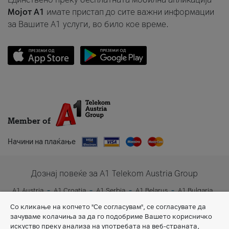
Мојот A1
имате пристап до сите важни информации
за Вашите A1 услуги, во било кое време.
Member of
Начини на плаќање
Дознај повеќе за A1 Telekom Austria Group
A1 Austria
A1 Croatia
A1 Serbia
A1 Belarus
A1 Bulgaria
A1 Slovenia
A1 Digital
Со кликање на копчето "Се согласувам", се согласувате да
зачуваме колачиња за да го подобриме Вашето корисничко
искуство преку анализа на употребата на веб-страната,