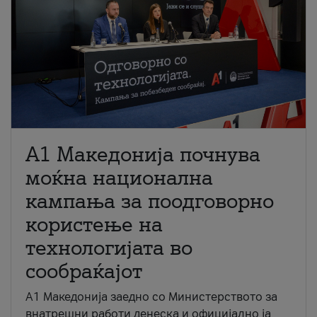
A1 Македонија почнува
моќна национална
кампања за поодговорно
користење на
технологијата во
сообраќајот
A1 Македонија заедно со Министерството за
внатрешни работи денеска и официјално ја