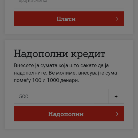
Број на сметка
Плати
Надополни кредит
Внесете ја сумата која што сакате да ја
надополните. Ве молиме, внесувајте сума
помеѓу 100 и 1000 денари.
-
+
Надополни