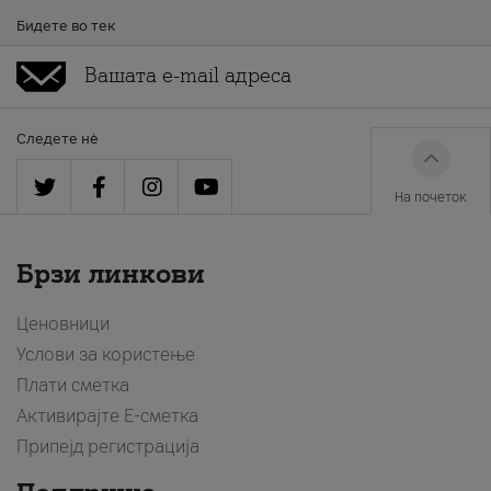
Бидете во тек
Следете нè
На почеток
Брзи линкови
Ценовници
Услови за користење
Плати сметка
Активирајте Е-сметка
Припејд регистрација