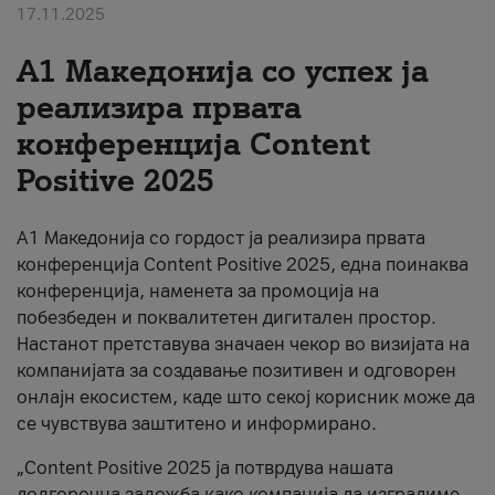
17.11.2025
За нас
А1 Македонија со успех ја
#ПодобарОнлајн
реализира првата
конференција Content
Positive 2025
А1 Македонија со гордост ја реализира првата
конференција Content Positive 2025, една поинаква
конференција, наменета за промоција на
побезбеден и поквалитетен дигитален простор.
Настанот претставува значаен чекор во визијата на
компанијата за создавање позитивен и одговорен
онлајн екосистем, каде што секој корисник може да
се чувствува заштитено и информирано.
„Content Positive 2025 ја потврдува нашата
долгорочна заложба како компанија да изградиме