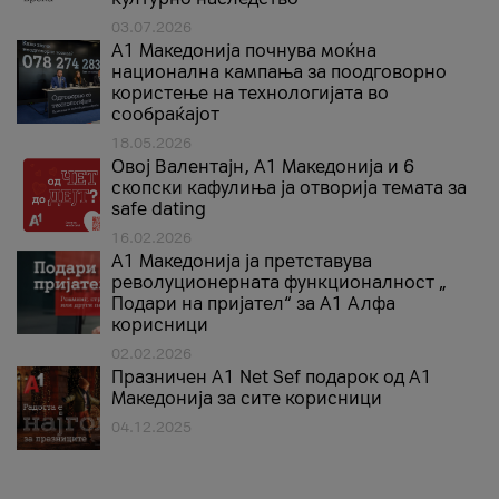
03.07.2026
A1 Македонија почнува моќна
национална кампања за поодговорно
користење на технологијата во
сообраќајот
18.05.2026
Овој Валентајн, A1 Македонија и 6
скопски кафулиња ја отворија темата за
safe dating
16.02.2026
А1 Македонија ја претставува
револуционерната функционалност „
Подари на пријател“ за А1 Алфа
корисници
02.02.2026
Празничен A1 Net Sеf подарок од А1
Македонија за сите корисници
04.12.2025