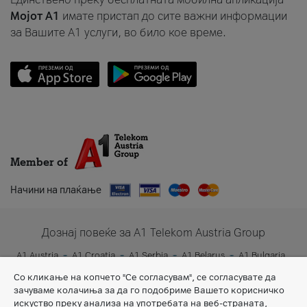
Мојот A1
имате пристап до сите важни информации
за Вашите A1 услуги, во било кое време.
Member of
Начини на плаќање
Дознај повеќе за A1 Telekom Austria Group
A1 Austria
A1 Croatia
A1 Serbia
A1 Belarus
A1 Bulgaria
A1 Slovenia
A1 Digital
Со кликање на копчето "Се согласувам", се согласувате да
зачуваме колачиња за да го подобриме Вашето корисничко
искуство преку анализа на употребата на веб-страната,