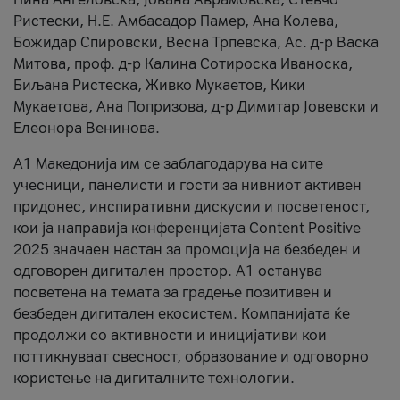
Ристески, Н.Е. Амбасадор Памер, Ана Колева,
Божидар Спировски, Весна Трпевска, Ас. д-р Васка
Митова, проф. д-р Калина Сотироска Иваноска,
Биљана Ристеска, Живко Мукаетов, Кики
Мукаетова, Ана Попризова, д-р Димитар Јовевски и
Елеонора Венинова.
А1 Македонија им се заблагодарува на сите
учесници, панелисти и гости за нивниот активен
придонес, инспиративни дискусии и посветеност,
кои ја направија конференцијата Content Positive
2025 значаен настан за промоција на безбеден и
одговорен дигитален простор. А1 останува
посветена на темата за градење позитивен и
безбеден дигитален екосистем. Компанијата ќе
продолжи со активности и иницијативи кои
поттикнуваат свесност, образование и одговорно
користење на дигиталните технологии.