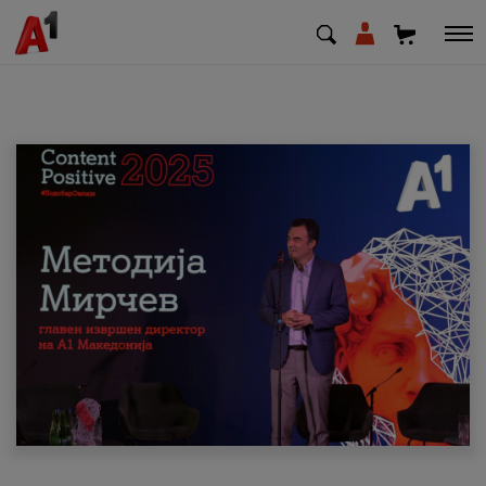
МК
EN
SQ
Приватни
Деловни
Поддршка
Надополни кредит
Плати сметка