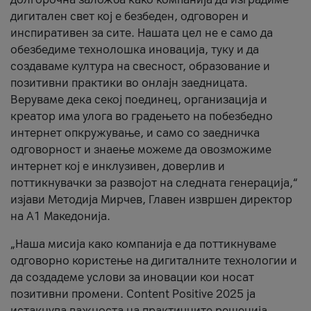
дигитален свет кој е безбеден, одговорен и
инспиративен за сите. Нашата цел не е само да
обезбедиме технолошка иновација, туку и да
создаваме култура на свесност, образование и
позитивни практики во онлајн заедницата.
Веруваме дека секој поединец, организација и
креатор има улога во градењето на побезбедно
интернет опкружување, и само со заедничка
одговорност и знаење можеме да овозможиме
интернет кој е инклузивен, доверлив и
поттикнувачки за развојот на следната генерација,“
изјави Методија Мирчев, Главен извршен директор
на А1 Македонија.
„Наша мисија како компанија е да поттикнуваме
одговорно користење на дигиталните технологии и
да создадеме услови за иновации кои носат
позитивни промени. Content Positive 2025 ја
истакнува важноста на практичните решенија,