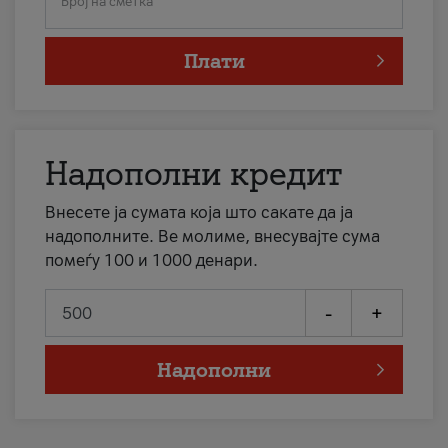
Број на сметка
Плати
Надополни кредит
Внесете ја сумата која што сакате да ја
надополните. Ве молиме, внесувајте сума
помеѓу 100 и 1000 денари.
-
+
Надополни