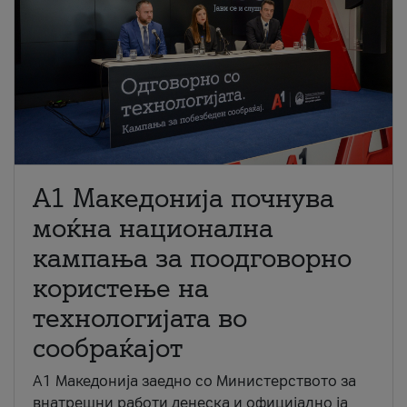
A1 Македонија почнува
моќна национална
кампања за поодговорно
користење на
технологијата во
сообраќајот
A1 Македонија заедно со Министерството за
внатрешни работи денеска и официјално ја