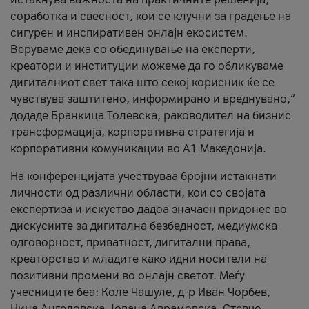
соработка и свесност, кои се клучни за градење на
сигурен и инспиративен онлајн екосистем.
Веруваме дека со обединување на експерти,
креатори и институции можеме да го обликуваме
дигиталниот свет така што секој корисник ќе се
чувствува заштитено, информирано и вреднувано,“
додаде Бранкица Толевска, раководител на бизнис
трансформација, корпоративна стратегија и
корпоративни комуникации во А1 Македонија.
На конференцијата учествуваа бројни истакнати
личности од различни области, кои со својата
експертиза и искуство дадоа значаен придонес во
дискусиите за дигитална безбедност, медиумска
одговорност, приватност, дигитални права,
креаторство и младите како идни носители на
позитивни промени во онлајн светот. Меѓу
учесниците беа: Коле Чашуле, д-р Иван Чорбев,
Нина Ангеловска, Јована Аврамовска, Стевчо