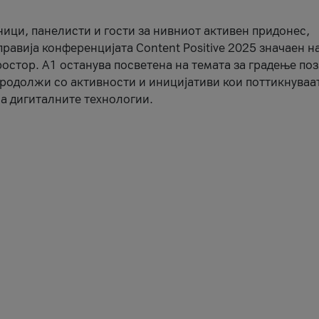
ници, панелисти и гости за нивниот активен придонес,
правија конференцијата Content Positive 2025 значаен н
остор. А1 останува посветена на темата за градење по
продолжи со активности и иницијативи кои поттикнуваа
а дигиталните технологии.