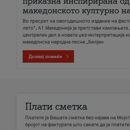
приказна инспирирана од
македонското културно н
Во пресрет на овогодишното издание на фест
лето“, А1 Македонија ја претстави кампањата 
централен дел е новата џез-интерпретација н
македонска народна песна „Билјан
Дознај повеќе
Плати сметка
Платете ја Вашата сметка без најава на Мојот
бројот на фактурата што сакате да ја платите