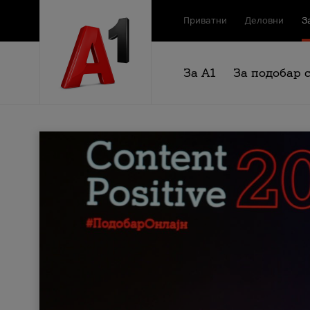
Приватни
Деловни
З
За А1
За подобар 