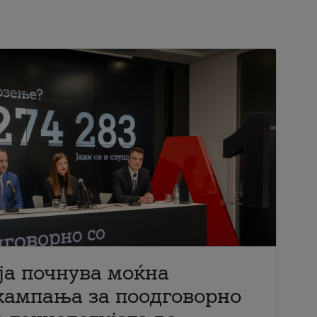
ја почнува моќна
кампања за поодговорно