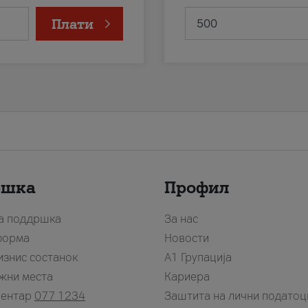
Плати
ршка
Профил
за поддршка
За нас
форма
Новости
изнис состанок
А1 Групација
жни места
Кариера
центар
077 1234
Заштита на лични податоц