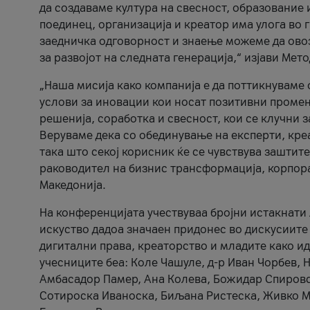
да создаваме култура на свесност, образование 
поединец, организација и креатор има улога во
заедничка одговорност и знаење можеме да ово
за развојот на следната генерација,“ изјави Ме
„Наша мисија како компанија е да поттикнуваме
услови за иновации кои носат позитивни промени
решенија, соработка и свесност, кои се клучни 
Веруваме дека со обединување на експерти, кре
така што секој корисник ќе се чувствува зашти
раководител на бизнис трансформација, корпор
Македонија.
На конференцијата учествуваа бројни истакнати 
искуство дадоа значаен придонес во дискусиите
дигитални права, креаторство и младите како ид
учесниците беа: Коле Чашуле, д-р Иван Чорбев, 
Амбасадор Памер, Ана Колева, Божидар Спировск
Сотироска Иваноска, Биљана Ристеска, Живко Му