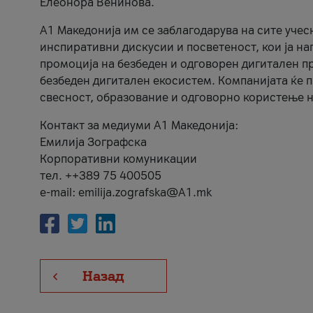
Елеонора Венинова.
А1 Македонија им се заблагодарува на сите учес
инспиративни дискусии и посветеност, кои ја на
промоција на безбеден и одговорен дигитален пр
безбеден дигитален екосистем. Компанијата ќе 
свесност, образование и одговорно користење н
Контакт за медиуми А1 Македонија:
Емилија Зографска
Корпоративни комуникации
тел. ++389 75 400505
e-mail: emilija.zografska@A1.mk
Назад