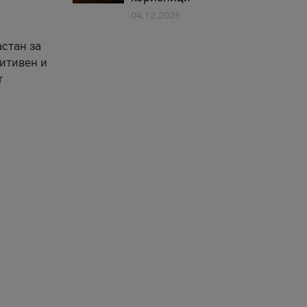
04.12.2025
астан за
зитивен и
т