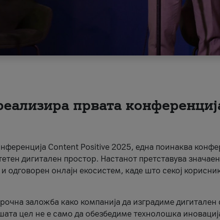
 реализира првата конференциј
онференција Content Positive 2025, една поинаква конфе
тетен дигитален простор. Настанот претставува значаен
 и одговорен онлајн екосистем, каде што секој корисни
орочна заложба како компанија да изградиме дигитален с
шата цел не е само да обезбедиме технолошка иновација