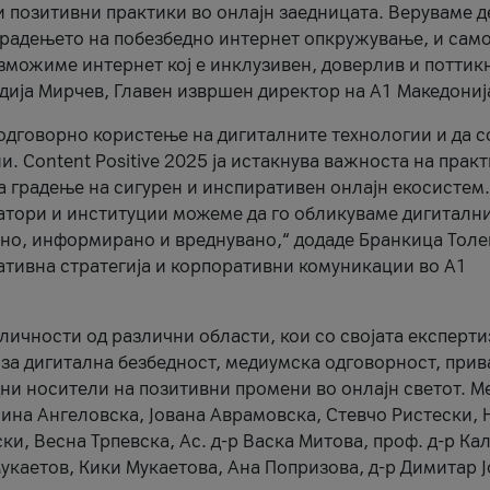
и позитивни практики во онлајн заедницата. Веруваме д
 градењето на побезбедно интернет опкружување, и само
зможиме интернет кој е инклузивен, доверлив и поттик
тодија Мирчев, Главен извршен директор на А1 Македониј
 одговорно користење на дигиталните технологии и да 
. Content Positive 2025 ја истакнува важноста на прак
за градење на сигурен и инспиративен онлајн екосистем.
атори и институции можеме да го обликуваме дигитални
тено, информирано и вреднувано,“ додаде Бранкица Толе
ативна стратегија и корпоративни комуникации во А1
личности од различни области, кои со својата експерти
 за дигитална безбедност, медиумска одговорност, прив
ни носители на позитивни промени во онлајн светот. М
Нина Ангеловска, Јована Аврамовска, Стевчо Ристески, Н
и, Весна Трпевска, Ас. д-р Васка Митова, проф. д-р Ка
каетов, Кики Мукаетова, Ана Попризова, д-р Димитар Ј