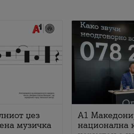
лниот џез
A1 Македони
мена музичка
национална 