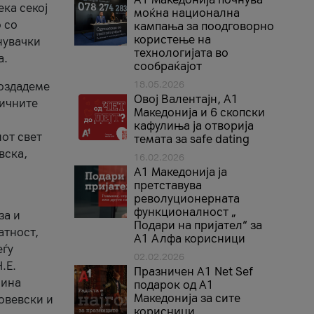
ека секој
моќна национална
 со
кампања за поодговорно
користење на
нувачки
технологијата во
а.
сообраќајот
18.05.2026
создадеме
Овој Валентајн, A1
тичните
Македонија и 6 скопски
кафулиња ја отворија
от свет
темата за safe dating
вска,
16.02.2026
А1 Македонија ја
претставува
револуционерната
функционалност „
за и
Подари на пријател“ за
атност,
А1 Алфа корисници
еѓу
02.02.2026
.Е.
Празничен A1 Net Sеf
лина
подарок од А1
Македонија за сите
овевски и
корисници