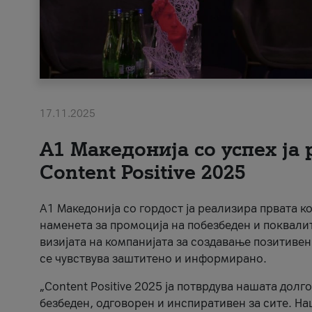
17.11.2025
А1 Македонија со успех ја
Content Positive 2025
А1 Македонија со гордост ја реализира првата к
наменета за промоција на побезбеден и поквали
визијата на компанијата за создавање позитивен
се чувствува заштитено и информирано.
„Content Positive 2025 ја потврдува нашата долг
безбеден, одговорен и инспиративен за сите. На