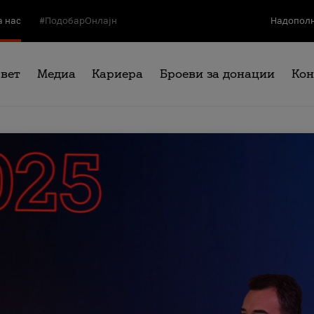
а нас
#ПодобарОнлајн
Надополн
свет
Медиа
Кариера
Броеви за донации
Кон