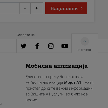
-
+
Надополни
Следете нè
На почеток
Мобилна апликација
Единствено преку бесплатната
мобилна апликација
Мојот A1
имате
пристап до сите важни информации
за Вашите A1 услуги, во било кое
време.
и