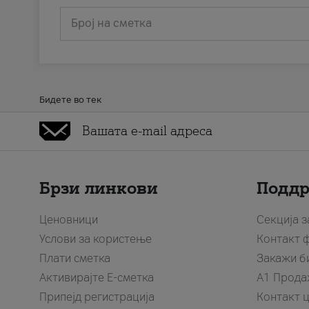
Број на сметка
Бидете во тек
Брзи линкови
Подд
Ценовници
Секција 
Услови за користење
Контакт 
Плати сметка
Закажи б
Активирајте Е-сметка
A1 Прода
Припејд регистрација
Контакт 