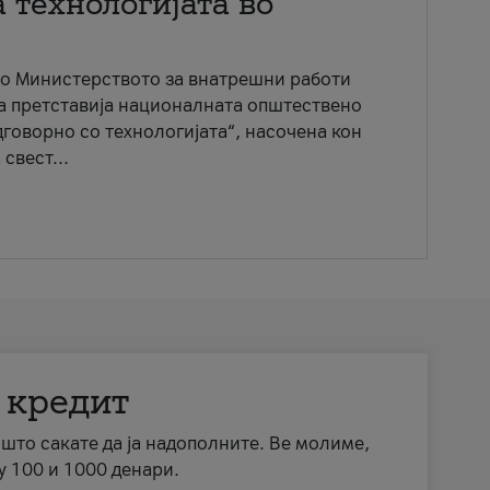
 технологијата во
со Министерството за внатрешни работи
ја претставија националната општествено
говорно со технологијата“, насочена кон
свест...
 кредит
а што сакате да ја надополните. Ве молиме,
у 100 и 1000 денари.