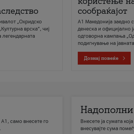
користење на
аследство
сообраќајот
ивалот „Охридско
A1 Македонија заедно 
„Културна врска“, чиј
денеска и официјално 
а легендарната
одговорна кампања „Од
подигнување на јавната 
Дознај повеќе
Надополни
 А1, само внесете го
Внесете ја сумата кој
.
внесувајте сума помеѓ