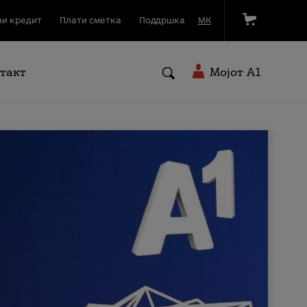
и кредит
Плати сметка
Поддршка
МК
такт
Мојот A1