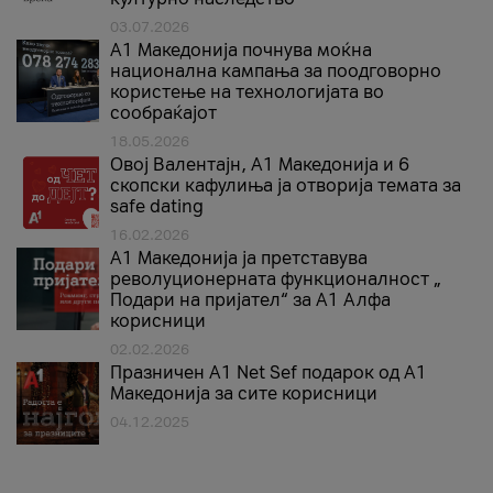
03.07.2026
A1 Македонија почнува моќна
национална кампања за поодговорно
користење на технологијата во
сообраќајот
18.05.2026
Овој Валентајн, A1 Македонија и 6
скопски кафулиња ја отворија темата за
safe dating
16.02.2026
А1 Македонија ја претставува
револуционерната функционалност „
Подари на пријател“ за А1 Алфа
корисници
02.02.2026
Празничен A1 Net Sеf подарок од А1
Македонија за сите корисници
04.12.2025