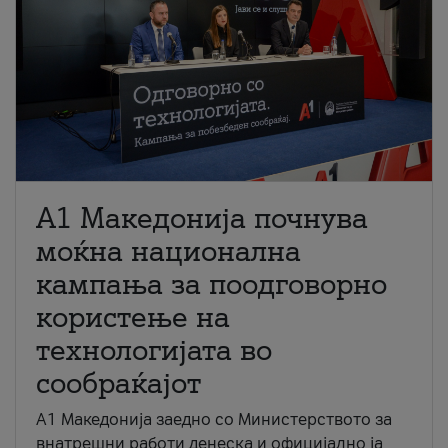
A1 Македонија почнува
моќна национална
кампања за поодговорно
користење на
технологијата во
сообраќајот
A1 Македонија заедно со Министерството за
внатрешни работи денеска и официјално ја