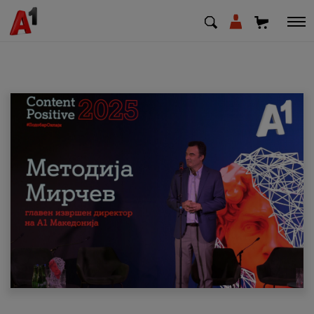
МК
EN
SQ
Приватни
Деловни
Поддршка
Надополни кредит
Плати сметка