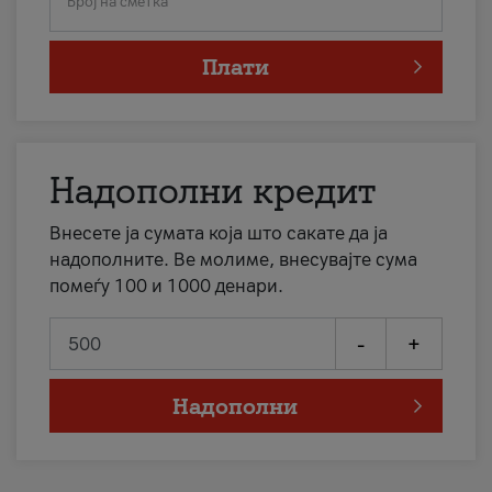
Број на сметка
Плати
Надополни кредит
Внесете ја сумата која што сакате да ја
надополните. Ве молиме, внесувајте сума
помеѓу 100 и 1000 денари.
-
+
Надополни