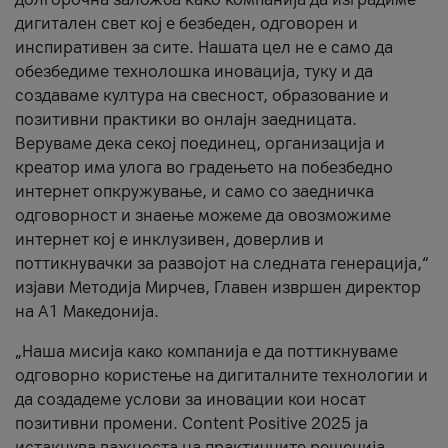
дигитален свет кој е безбеден, одговорен и
инспиративен за сите. Нашата цел не е само да
обезбедиме технолошка иновација, туку и да
создаваме култура на свесност, образование и
позитивни практики во онлајн заедницата.
Веруваме дека секој поединец, организација и
креатор има улога во градењето на побезбедно
интернет опкружување, и само со заедничка
одговорност и знаење можеме да овозможиме
интернет кој е инклузивен, доверлив и
поттикнувачки за развојот на следната генерација,“
изјави Методија Мирчев, Главен извршен директор
на А1 Македонија.
„Наша мисија како компанија е да поттикнуваме
одговорно користење на дигиталните технологии и
да создадеме услови за иновации кои носат
позитивни промени. Content Positive 2025 ја
истакнува важноста на практичните решенија,