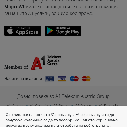
Мојот A1
имате пристап до сите важни информации
за Вашите A1 услуги, во било кое време.
Member of
Начини на плаќање
Дознај повеќе за A1 Telekom Austria Group
A1 Austria
A1 Croatia
A1 Serbia
A1 Belarus
A1 Bulgaria
A1 Slovenia
A1 Digital
Со кликање на копчето "Се согласувам", се согласувате да
зачуваме колачиња за да го подобриме Вашето корисничко
искуство преку анализа на употребата на веб-страната,