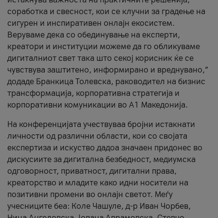
соработка и свесност, кои се клучни за градење на
сигурен и инспиративен онлајн екосистем.
Веруваме дека со обединување на експерти,
креатори и институции можеме да го обликуваме
дигиталниот свет така што секој корисник ќе се
чувствува заштитено, информирано и вреднувано,“
додаде Бранкица Толевска, раководител на бизнис
трансформација, корпоративна стратегија и
корпоративни комуникации во А1 Македонија.
На конференцијата учествуваа бројни истакнати
личности од различни области, кои со својата
експертиза и искуство дадоа значаен придонес во
дискусиите за дигитална безбедност, медиумска
одговорност, приватност, дигитални права,
креаторство и младите како идни носители на
позитивни промени во онлајн светот. Меѓу
учесниците беа: Коле Чашуле, д-р Иван Чорбев,
Нина Ангеловска, Јована Аврамовска, Стевчо