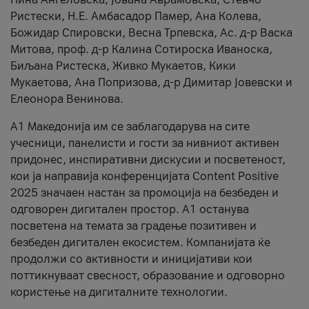
Ристески, Н.Е. Амбасадор Памер, Ана Колева,
Божидар Спировски, Весна Трпевска, Ас. д-р Васка
Митова, проф. д-р Калина Сотироска Иваноска,
Биљана Ристеска, Живко Мукаетов, Кики
Мукаетова, Ана Попризова, д-р Димитар Јовевски и
Елеонора Венинова.
А1 Македонија им се заблагодарува на сите
учесници, панелисти и гости за нивниот активен
придонес, инспиративни дискусии и посветеност,
кои ја направија конференцијата Content Positive
2025 значаен настан за промоција на безбеден и
одговорен дигитален простор. А1 останува
посветена на темата за градење позитивен и
безбеден дигитален екосистем. Компанијата ќе
продолжи со активности и иницијативи кои
поттикнуваат свесност, образование и одговорно
користење на дигиталните технологии.