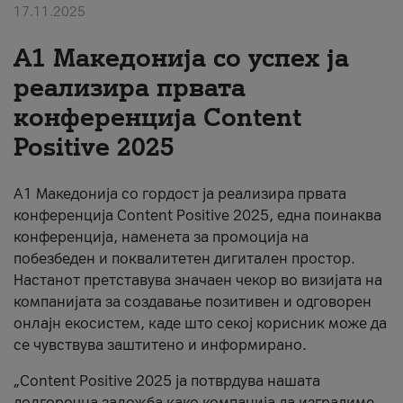
17.11.2025
За нас
А1 Македонија со успех ја
#ПодобарОнлајн
реализира првата
конференција Content
Positive 2025
А1 Македонија со гордост ја реализира првата
конференција Content Positive 2025, една поинаква
конференција, наменета за промоција на
побезбеден и поквалитетен дигитален простор.
Настанот претставува значаен чекор во визијата на
компанијата за создавање позитивен и одговорен
онлајн екосистем, каде што секој корисник може да
се чувствува заштитено и информирано.
„Content Positive 2025 ја потврдува нашата
долгорочна заложба како компанија да изградиме