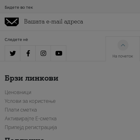
Бидете во тек
Следете нè
На почеток
Брзи линкови
Ценовници
Услови за користење
Плати сметка
Активирајте Е-сметка
Припејд регистрација